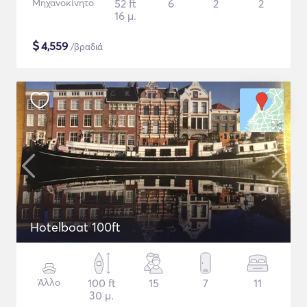
Μηχανοκίνητο
52 ft
6
2
2
16 μ.
$
4,559
/βραδιά
Hotelboat 100ft
Άλλο
100 ft
15
7
11
30 μ.