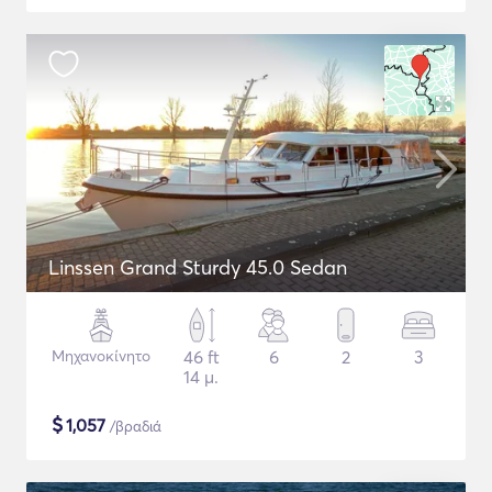
Linssen Grand Sturdy 45.0 Sedan
Μηχανοκίνητο
46 ft
6
2
3
14 μ.
$
1,057
/βραδιά