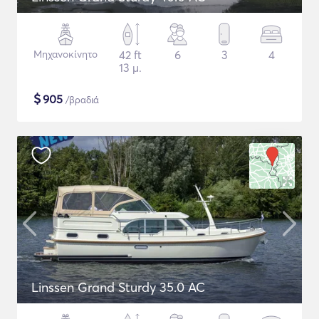
Μηχανοκίνητο
42 ft
6
3
4
13 μ.
$
905
/βραδιά
Linssen Grand Sturdy 35.0 AC