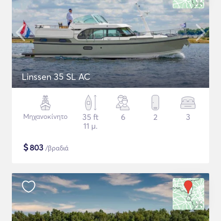
Linssen 35 SL AC
Μηχανοκίνητο
35 ft
6
2
3
11 μ.
$
803
/βραδιά