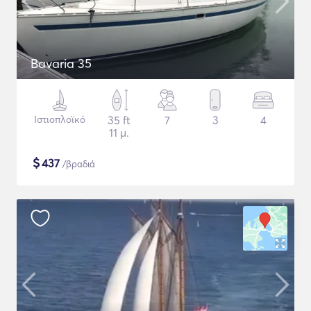
Bavaria 35
Ιστιοπλοϊκό
35 ft
7
3
4
11 μ.
$
437
/βραδιά