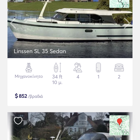
Linssen SL 35 Sedan
Μηχανοκίνητο
34 ft
4
1
2
10 μ.
$
852
/βραδιά