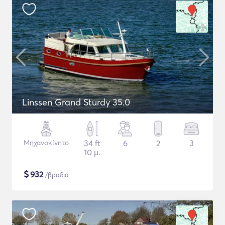
Linssen Grand Sturdy 35.0
Μηχανοκίνητο
34 ft
6
2
3
10 μ.
$
932
/βραδιά