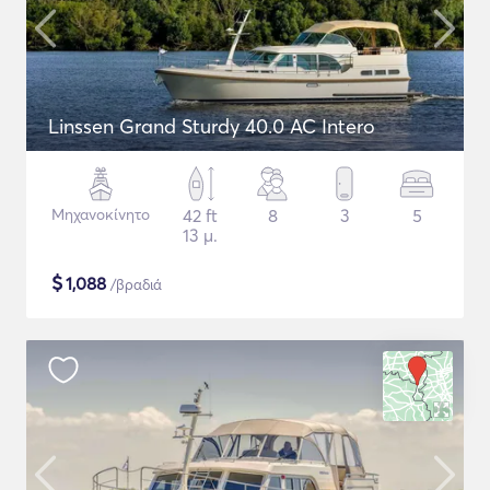
Linssen Grand Sturdy 40.0 AC Intero
Μηχανοκίνητο
42 ft
8
3
5
13 μ.
$
1,088
/βραδιά