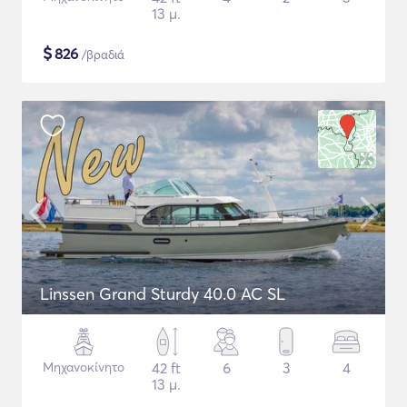
13 μ.
$
826
/βραδιά
Linssen Grand Sturdy 40.0 AC SL
Μηχανοκίνητο
42 ft
6
3
4
13 μ.