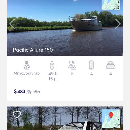
Pacific Allure 150
Μηχανοκίνητο
49 ft
5
4
4
15 μ.
$
483
/βραδιά