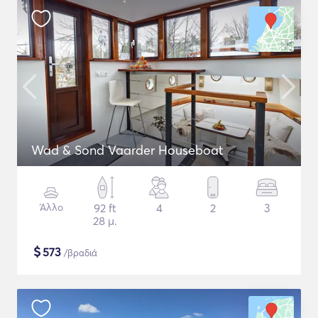
Wad & Sond Vaarder Houseboat
Άλλο
92 ft
4
2
3
28 μ.
$
573
/βραδιά