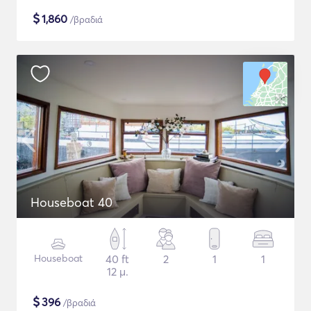
$
1,860
/βραδιά
Houseboat 40
Houseboat
40 ft
2
1
1
12 μ.
$
396
/βραδιά