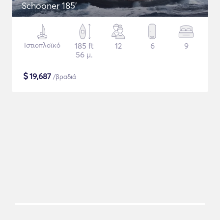
Schooner 185'
Ιστιοπλοϊκό
185 ft
12
6
9
56 μ.
$
19,687
/βραδιά