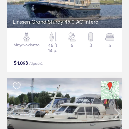
Linssen Grand Sturdy 45.0 AC Intero
Μηχανοκίνητο
46 ft
6
3
5
14 μ.
$
1,093
/βραδιά