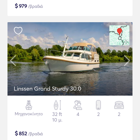
$
979
/βραδιά
Linssen Grand Sturdy 30.0
Μηχανοκίνητο
32 ft
4
2
2
10 μ.
$
852
/βραδιά