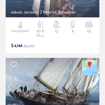
Jakob Jensens 2 Mastet Schonner
Ιστιοπλοϊκό
97 ft
12
4
10
30 μ.
$
4,148
/βραδιά