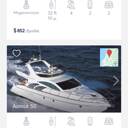
Μηχανοκίνητο
32 ft
4
2
2
10 μ.
$
852
/βραδιά
Azimut 50