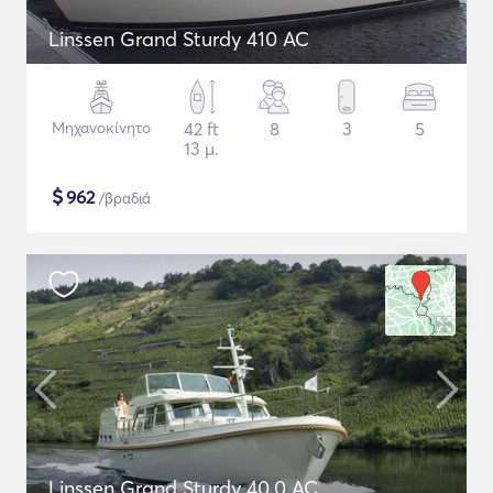
Linssen Grand Sturdy 410 AC
Μηχανοκίνητο
42 ft
8
3
5
13 μ.
$
962
/βραδιά
Linssen Grand Sturdy 40.0 AC