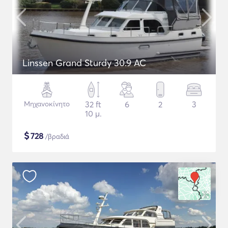
Linssen Grand Sturdy 30.9 AC
Μηχανοκίνητο
32 ft
6
2
3
10 μ.
$
728
/βραδιά