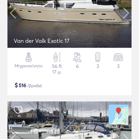
Van der Valk Exotic 17
Μηχανοκίνητο
56 ft
6
3
3
17 μ.
$
516
/βραδιά