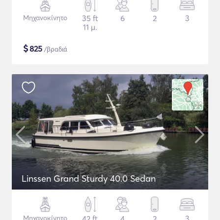
Μηχανοκίνητο
35 ft
6
2
3
11 μ.
$
825
/βραδιά
Linssen Grand Sturdy 40.0 Sedan
Μηχανοκίνητο
42 ft
4
2
3