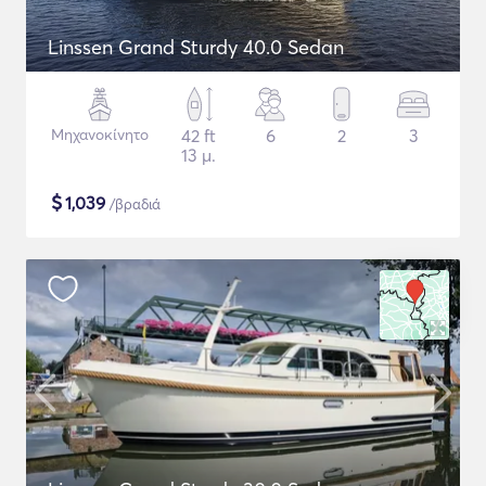
Linssen Grand Sturdy 40.0 Sedan
Μηχανοκίνητο
42 ft
6
2
3
13 μ.
$
1,039
/βραδιά