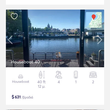
Houseboat 40
Houseboat
40 ft
4
1
2
12 μ.
$
631
/βραδιά