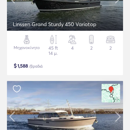
Linssen Grand Sturdy 450 Variotop
Μηχανοκίνητο
45 ft
4
2
2
14 μ.
$
1,588
/βραδιά