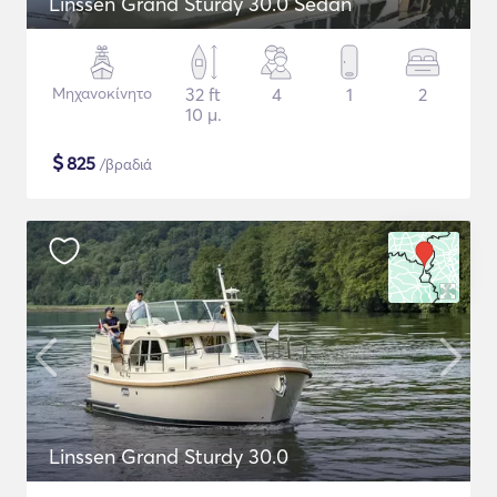
Linssen Grand Sturdy 30.0 Sedan
Μηχανοκίνητο
32 ft
4
1
2
10 μ.
$
825
/βραδιά
Linssen Grand Sturdy 30.0