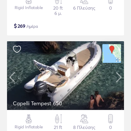
Rigid Inflatable
20 ft
6 Πλεύσης
0
6 μ.
$
269
/ημέρα
Capelli Tempest 650
Rigid Inflatable
21 ft
8 Πλεύσης
0