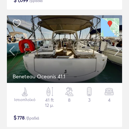
$
1,099
/βραδιά
Beneteau Oceanis 41.1
Ιστιοπλοϊκό
41 ft
8
3
4
12 μ.
$
778
/βραδιά