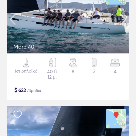
More 40
Ιστιοπλοϊκό
40 ft
8
3
4
12 μ.
$
622
/βραδιά