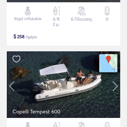
Rigid Inflatable
6 ft
6 Πλεύσης
0
2 μ.
$
258
/ημέρα
Capelli Tempest 600