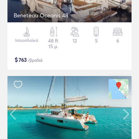
Beneteau Oceanis 48
Ιστιοπλοϊκό
48 ft
12
5
6
15 μ.
$
763
/βραδιά