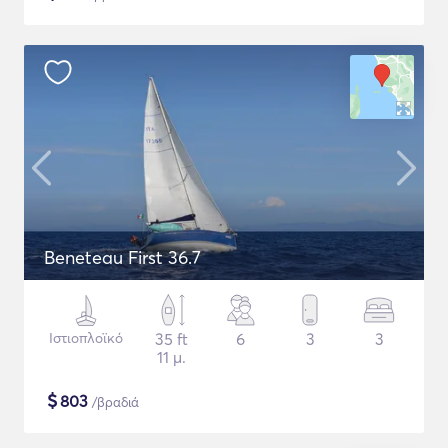
Beneteau First 36.7
Ιστιοπλοϊκό
35 ft
6
3
3
11 μ.
$
803
/βραδιά