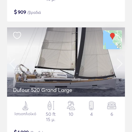
$
909
/βραδιά
Dufour 520 Grand Large
Ιστιοπλοϊκό
50 ft
10
4
6
15 μ.