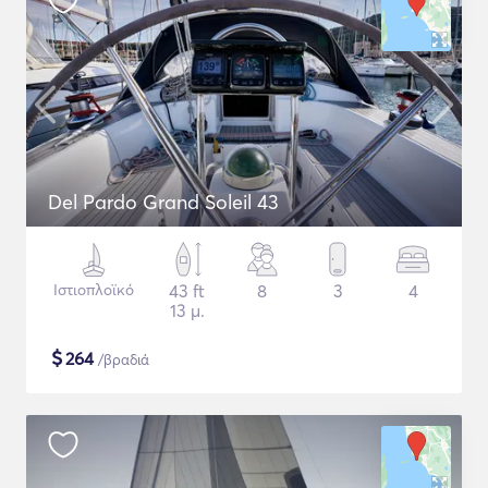
Del Pardo Grand Soleil 43
Ιστιοπλοϊκό
43 ft
8
3
4
13 μ.
$
264
/βραδιά