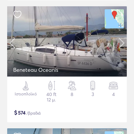
Beneteau Oceanis
Ιστιοπλοϊκό
40 ft
8
3
4
12 μ.
$
574
/βραδιά