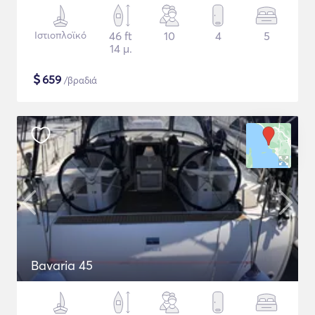
Ιστιοπλοϊκό
46 ft
10
4
5
14 μ.
$
659
/βραδιά
Bavaria 45