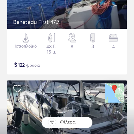
Beneteau First 47.7
Ιστιοπλοϊκό
48 ft
8
3
4
15 μ.
$
122
/βραδιά
Φίλτρα