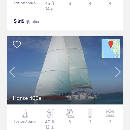
Ιστιοπλοϊκό
45 ft
8
4
4
14 μ.
$
815
/βραδιά
Hanse 400e
Ιστιοπλοϊκό
40 ft
6
3
3
12 μ.