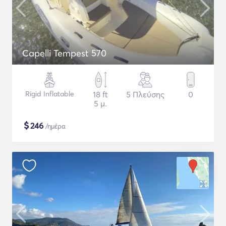
Capelli Tempest 570
Rigid Inflatable
18 ft
5 Πλεύσης
0
5 μ.
$
246
/ημέρα