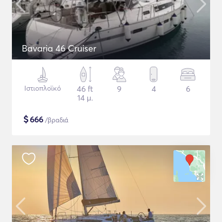
Bavaria 46 Cruiser
Ιστιοπλοϊκό
46 ft
9
4
6
14 μ.
$
666
/βραδιά