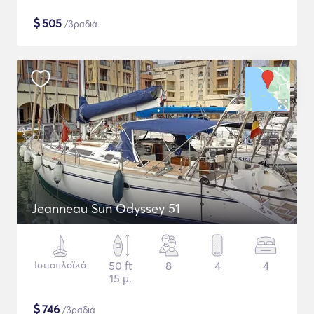
$
505
/βραδιά
Jeanneau Sun Odyssey 51
Ιστιοπλοϊκό
50 ft
8
4
4
15 μ.
$
746
/βραδιά