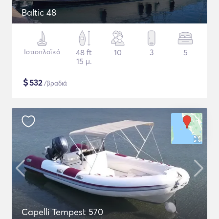
Baltic 48
Ιστιοπλοϊκό
48 ft
10
3
5
15 μ.
$
532
/βραδιά
Capelli Tempest 570