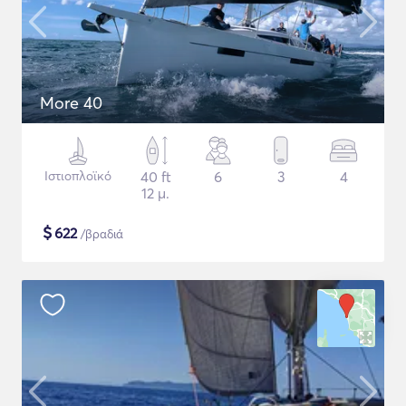
More 40
Ιστιοπλοϊκό
40 ft
6
3
4
12 μ.
$
622
/βραδιά