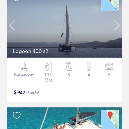
Lagoon 400 s2
Καταμαράν
39 ft
8
4
6
12 μ.
$
942
/βραδιά