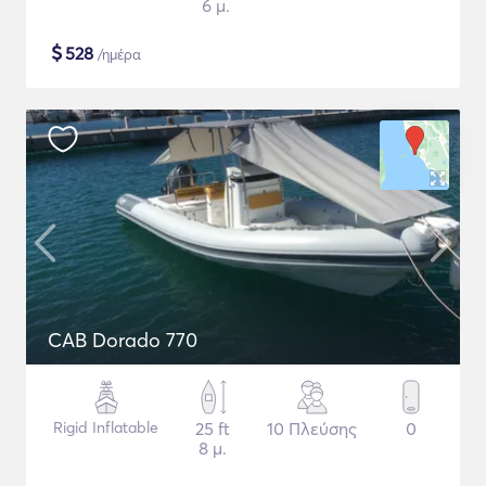
6 μ.
$
528
/ημέρα
CAB Dorado 770
Rigid Inflatable
25 ft
10 Πλεύσης
0
8 μ.