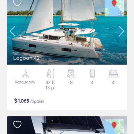
Lagoon 42
Καταμαράν
42 ft
8
4
4
13 μ.
$
1,065
/βραδιά