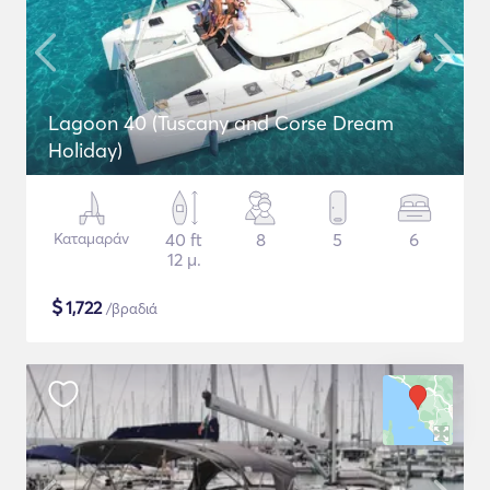
Lagoon 40 (Tuscany and Corse Dream
Holiday)
Καταμαράν
40 ft
8
5
6
12 μ.
$
1,722
/βραδιά