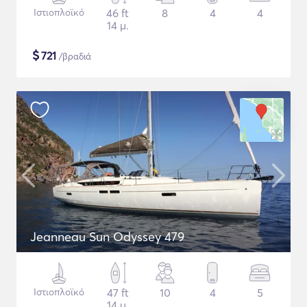
Ιστιοπλοϊκό
46 ft
8
4
4
14 μ.
$
721
/βραδιά
Jeanneau Sun Odyssey 479
Ιστιοπλοϊκό
47 ft
10
4
5
14 μ.