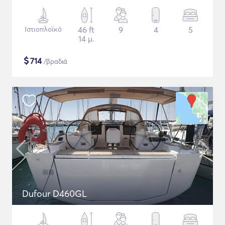
Ιστιοπλοϊκό
46 ft
9
4
5
14 μ.
$
714
/βραδιά
Dufour D460GL