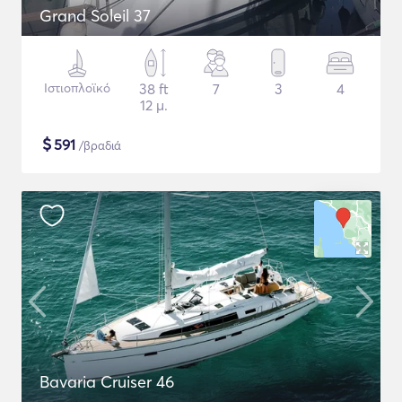
Grand Soleil 37
Ιστιοπλοϊκό
38 ft
7
3
4
12 μ.
$
591
/βραδιά
Bavaria Cruiser 46