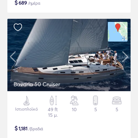
$
689
/ημέρα
Bavaria 50 Cruiser
Ιστιοπλοϊκό
49 ft
10
5
5
15 μ.
$
1,181
/βραδιά