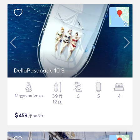
DellaPasquadc 10 S
Μηχανοκίνητο
39 ft
6
5
4
12 μ.
$
459
/βραδιά