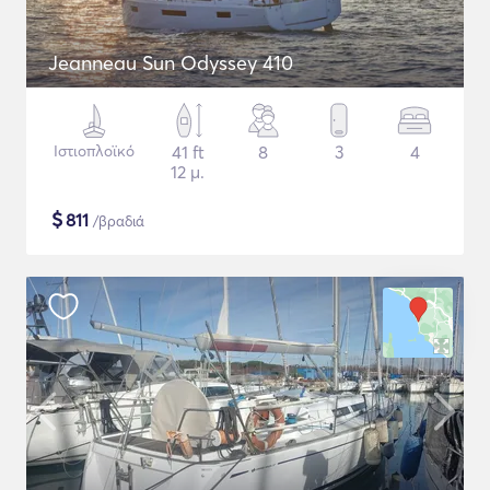
Jeanneau Sun Odyssey 410
Ιστιοπλοϊκό
41 ft
8
3
4
12 μ.
$
811
/βραδιά