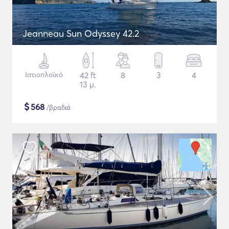
Jeanneau Sun Odyssey 42.2
Ιστιοπλοϊκό
42 ft
8
3
4
13 μ.
$
568
/βραδιά