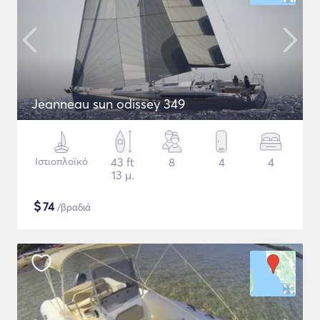
Jeanneau sun odissey 349
Ιστιοπλοϊκό
43 ft
8
4
4
13 μ.
$
74
/βραδιά