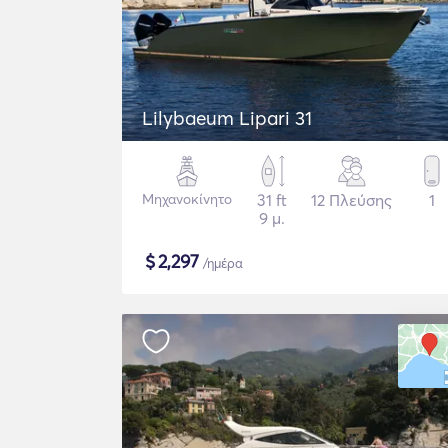
Lilybaeum Lipari 31
Μηχανοκίνητο
31 ft
12 Πλεύσης
1
9 μ.
$
2,297
/ημέρα