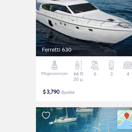
Ferretti 630
Μηχανοκίνητο
66 ft
6
3
4
20 μ.
$
3,790
/βραδιά