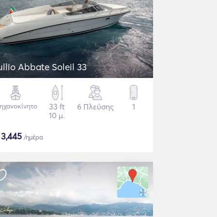
ullio Abbate Soleil 33
ηχανοκίνητο
33 ft
6 Πλεύσης
1
10 μ.
$
3,445
/ημέρα