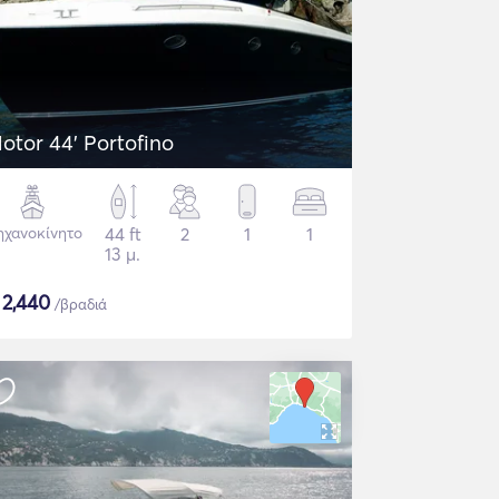
otor 44' Portofino
χανοκίνητο
44 ft
2
1
1
13 μ.
$
2,440
/βραδιά