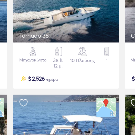
Tornado 38
C
Μηχανοκίνητο
38 ft
10 Πλεύσης
1
Μ
12 μ.
$
2,526
/ημέρα