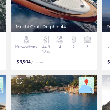
Mochi Craft Dolphin 44
D
Μηχανοκίνητο
44 ft
4
2
3
Ισ
13 μ.
$
3,904
/βραδιά