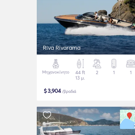
Riva Rivarama
Μηχανοκίνητο
44 ft
2
1
1
13 μ.
$
3,904
/βραδιά