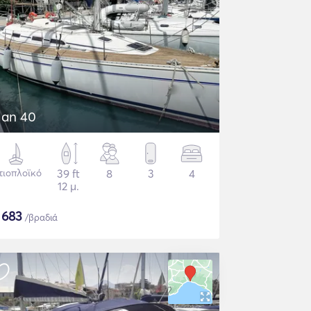
lan 40
τιοπλοϊκό
39 ft
8
3
4
12 μ.
$
683
/βραδιά