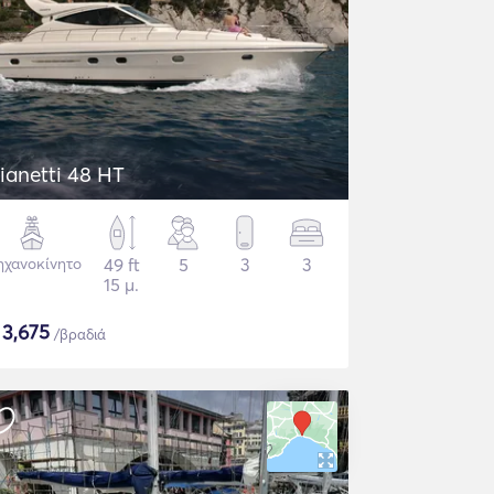
ianetti 48 HT
χανοκίνητο
49 ft
5
3
3
15 μ.
$
3,675
/βραδιά