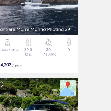
antiere Marrè Marino Pilotina 39
ηχανοκίνητο
39 ft
30
0
12 μ.
Πλεύσης
$
4,203
/ημέρα