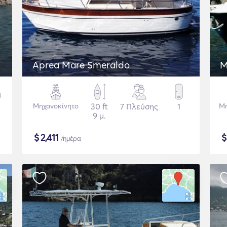
Aprea Mare Smeraldo
M
Μηχανοκίνητο
30 ft
7 Πλεύσης
1
Μη
9 μ.
$
2,411
/ημέρα