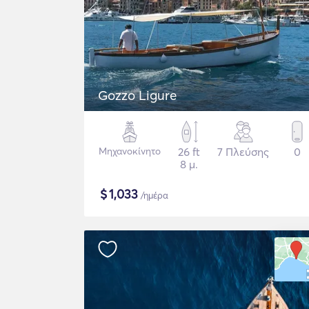
Gozzo Ligure
Μηχανοκίνητο
26 ft
7 Πλεύσης
0
8 μ.
$
1,033
/ημέρα