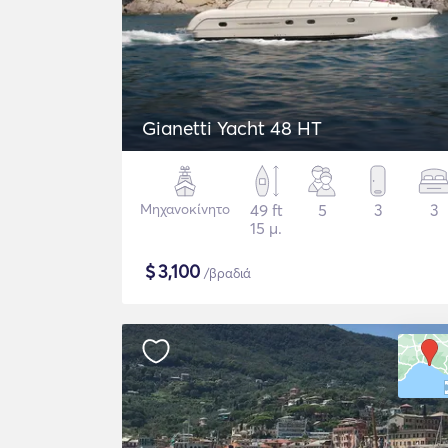
Gianetti Yacht 48 HT
Μηχανοκίνητο
49 ft
5
3
3
15 μ.
$
3,100
/βραδιά