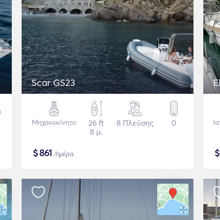
Scar GS23
E
Μηχανοκίνητο
26 ft
8 Πλεύσης
0
Ισ
8 μ.
$
861
/ημέρα