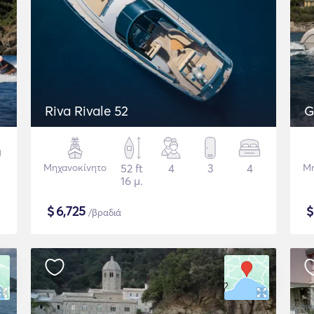
Riva Rivale 52
G
Μηχανοκίνητο
52 ft
4
3
4
Μη
16 μ.
$
6,725
/βραδιά