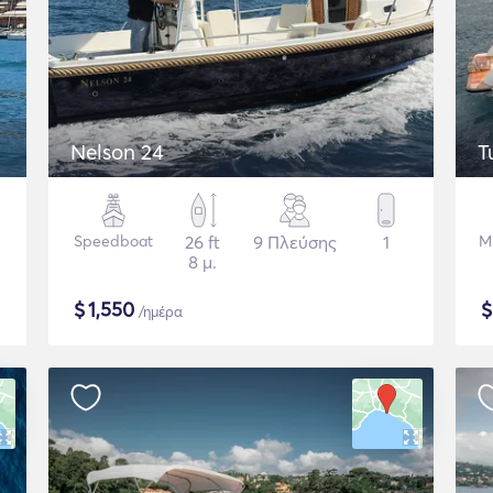
Nelson 24
T
Speedboat
26 ft
9 Πλεύσης
1
Μ
8 μ.
$
1,550
/ημέρα