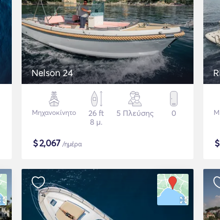
Nelson 24
R
Μηχανοκίνητο
26 ft
5 Πλεύσης
0
Μ
8 μ.
$
2,067
/ημέρα