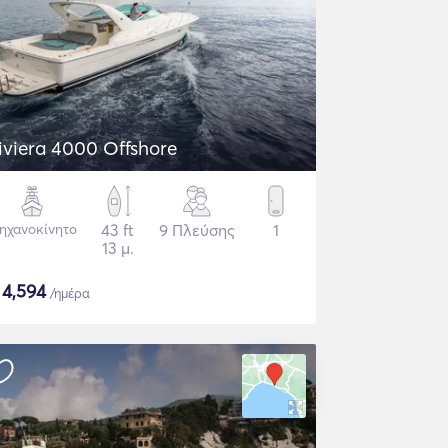
iviera 4000 Offshore
ηχανοκίνητο
43 ft
9 Πλεύσης
1
13 μ.
$
4,594
/ημέρα