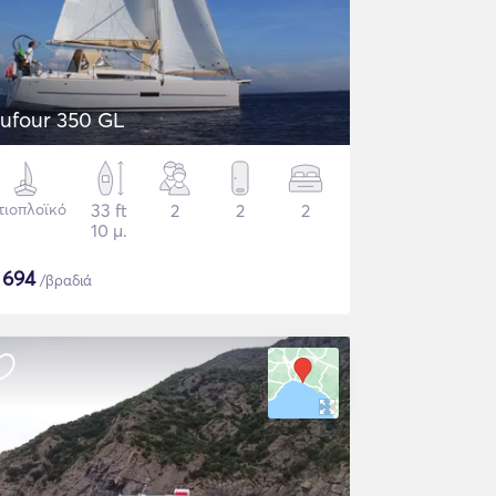
ufour 350 GL
τιοπλοϊκό
33 ft
2
2
2
10 μ.
$
694
/βραδιά