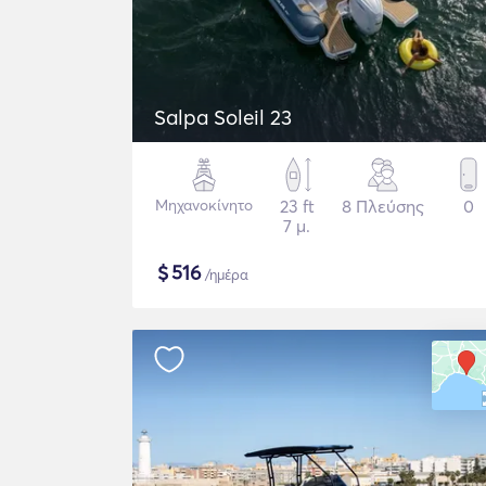
Salpa Soleil 23
Μηχανοκίνητο
23 ft
8 Πλεύσης
0
7 μ.
$
516
/ημέρα