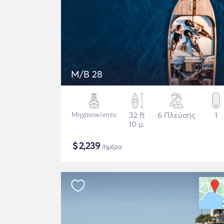
M/B 28
Μηχανοκίνητο
32 ft
6 Πλεύσης
1
10 μ.
$
2,239
/ημέρα