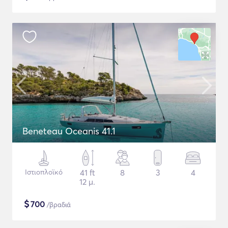
Beneteau Oceanis 41.1
Ιστιοπλοϊκό
41 ft
8
3
4
12 μ.
$
700
/βραδιά