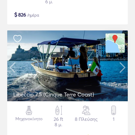
6 μ.
$
826
/ημέρα
Libeccio 7.5 (Cinque Terre Coast)
Μηχανοκίνητο
26 ft
8 Πλεύσης
1
8 μ.