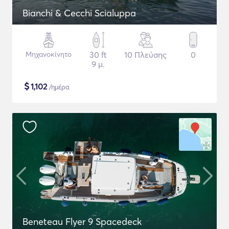
Bianchi & Cecchi Scialuppa
Μηχανοκίνητο
30 ft
10 Πλεύσης
0
9 μ.
$
1,102
/ημέρα
Beneteau Flyer 9 Spacedeck