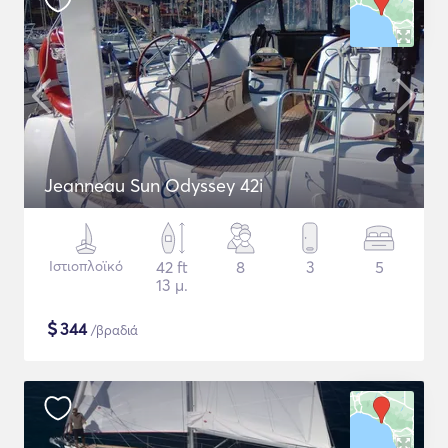
Jeanneau Sun Odyssey 42i
Ιστιοπλοϊκό
42 ft
8
3
5
13 μ.
$
344
/βραδιά