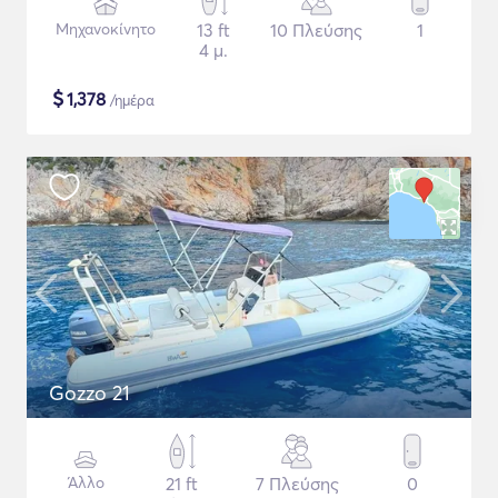
Μηχανοκίνητο
13 ft
10 Πλεύσης
1
4 μ.
$
1,378
/ημέρα
Gozzo 21
Άλλο
21 ft
7 Πλεύσης
0