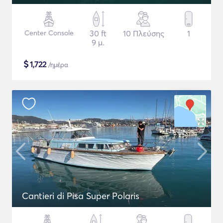
Center Console
30 ft
10 Πλεύσης
1
9 μ.
$
1,722
/ημέρα
Cantieri di Pisa Super Polaris