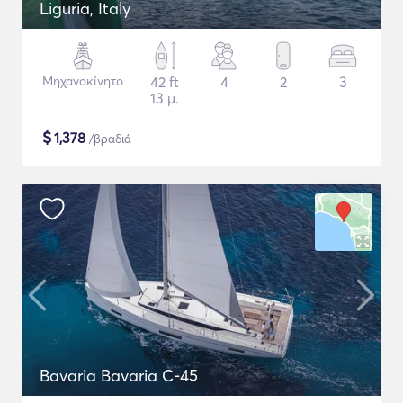
Liguria, Italy
Μηχανοκίνητο
42 ft
4
2
3
13 μ.
$
1,378
/βραδιά
Bavaria Bavaria C-45