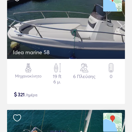
Idea marine 58
Μηχανοκίνητο
19 ft
6 Πλεύσης
0
6 μ.
$
321
/ημέρα