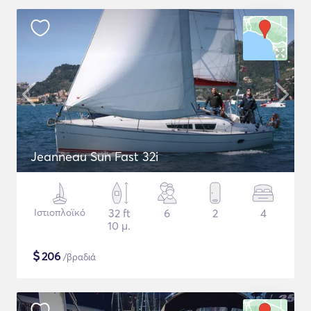
Jeanneau Sun Fast 32i
Ιστιοπλοϊκό
32 ft
6
2
4
10 μ.
$
206
/βραδιά