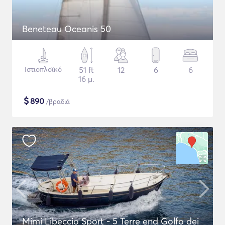
Beneteau Oceanis 50
Ιστιοπλοϊκό
51 ft
12
6
6
16 μ.
$
890
/βραδιά
Mimi Libeccio Sport - 5 Terre end Golfo dei