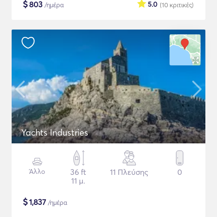
$
803
5.0
/ημέρα
(10
κριτικές
)
Yachts Industries
Άλλο
36 ft
11 Πλεύσης
0
11 μ.
$
1,837
/ημέρα