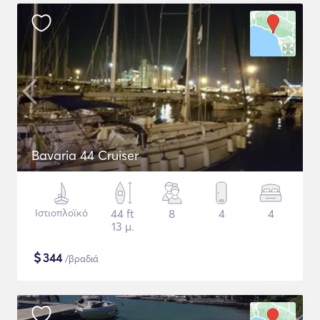
Bavaria 44 Cruiser
Ιστιοπλοϊκό
44 ft
8
4
4
13 μ.
$
344
/βραδιά