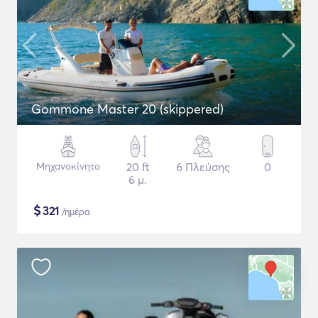
Gommone Master 20 (skippered)
Μηχανοκίνητο
20 ft
6 Πλεύσης
0
6 μ.
$
321
/ημέρα