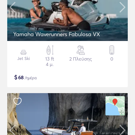
Yamaha Waverunners Fabulosa VX
Jet Ski
13 ft
2 Πλεύσης
0
4 μ.
$
68
/ημέρα