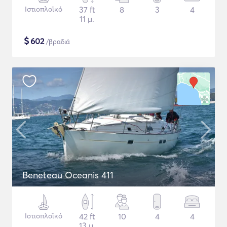
Ιστιοπλοϊκό
37 ft
8
3
4
11 μ.
$
602
/βραδιά
Beneteau Oceanis 411
Ιστιοπλοϊκό
42 ft
10
4
4
13 μ.