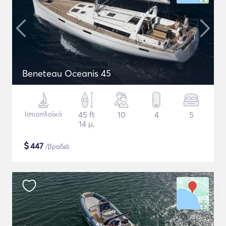
Beneteau Oceanis 45
Ιστιοπλοϊκό
45 ft
10
4
5
14 μ.
$
447
/βραδιά