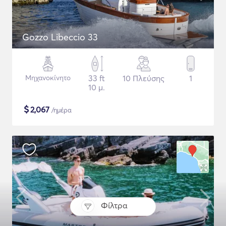
Gozzo Libeccio 33
Μηχανοκίνητο
33 ft
10 Πλεύσης
1
10 μ.
$
2,067
/ημέρα
Φίλτρα