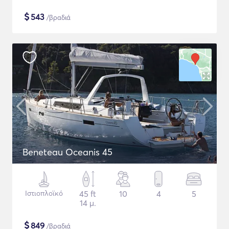
$
543
/βραδιά
Beneteau Oceanis 45
Ιστιοπλοϊκό
45 ft
10
4
5
14 μ.
$
849
/βραδιά