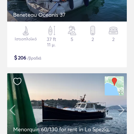
Beneteau Oceanis 37
Ιστιοπλοϊκό
37 ft
5
2
2
11 μ.
$
206
/βραδιά
Menorquin 60/130 for rent in La Spezia,