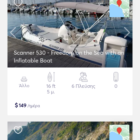
Scanner 530 - Freedom on the Sea with an
Inflatable Boat
Άλλο
16 ft
6 Πλεύσης
0
5 μ.
$
149
/ημέρα