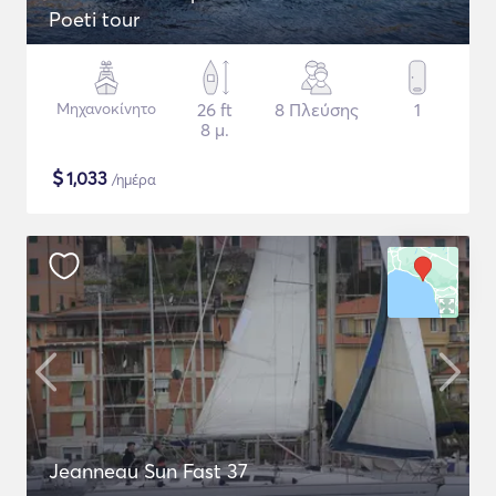
Poeti tour
Μηχανοκίνητο
26 ft
8 Πλεύσης
1
8 μ.
$
1,033
/ημέρα
Jeanneau Sun Fast 37