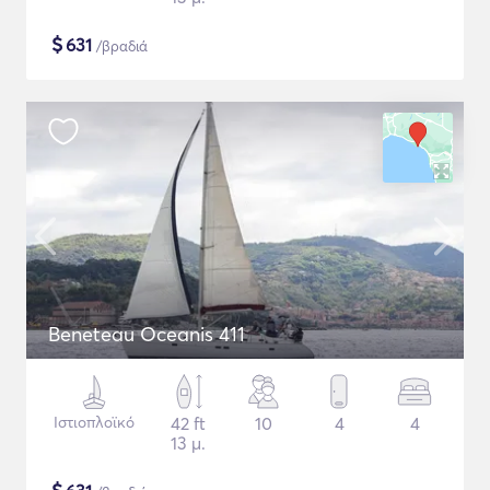
$
631
/βραδιά
Beneteau Oceanis 411
Ιστιοπλοϊκό
42 ft
10
4
4
13 μ.