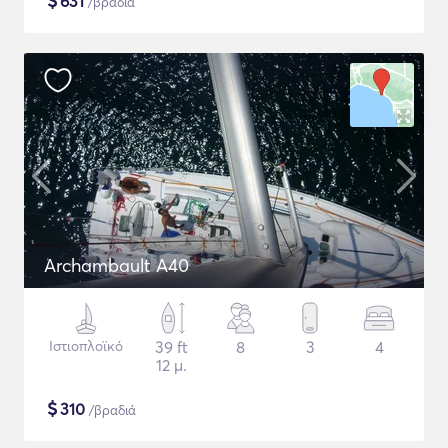
$
631
/βραδιά
Archambault A40
Ιστιοπλοϊκό
39 ft
8
3
4
12 μ.
$
310
/βραδιά