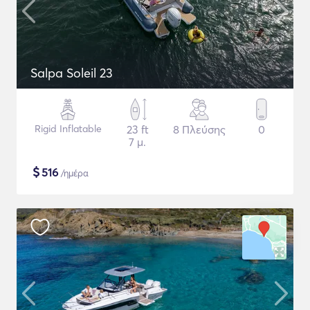
Salpa Soleil 23
Rigid Inflatable
23 ft
8 Πλεύσης
0
7 μ.
$
516
/ημέρα