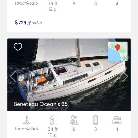
Ιστιοπλοϊκό
39 ft
8
3
4
12 μ.
$
729
/βραδιά
Beneteau Oceanis 35
Ιστιοπλοϊκό
34 ft
8
3
4
10 μ.