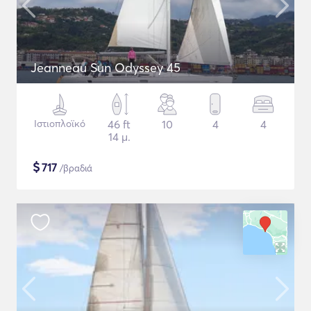
Jeanneau Sun Odyssey 45
Ιστιοπλοϊκό
46 ft
10
4
4
14 μ.
$
717
/βραδιά