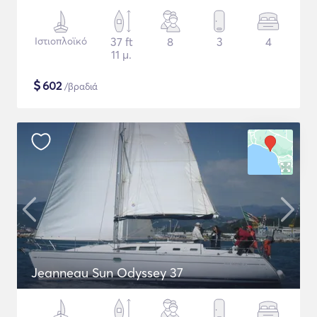
Ιστιοπλοϊκό
37 ft
8
3
4
11 μ.
$
602
/βραδιά
Jeanneau Sun Odyssey 37