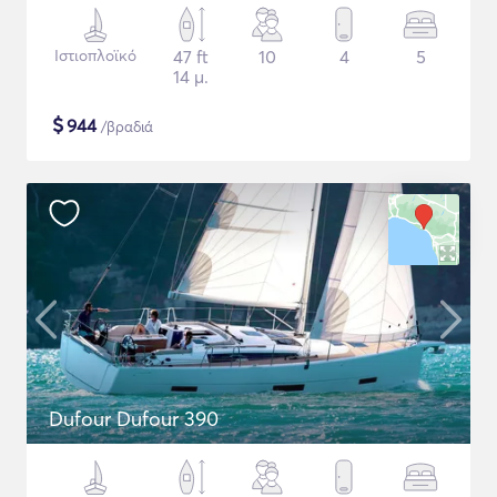
Ιστιοπλοϊκό
47 ft
10
4
5
14 μ.
$
944
/βραδιά
Dufour Dufour 390