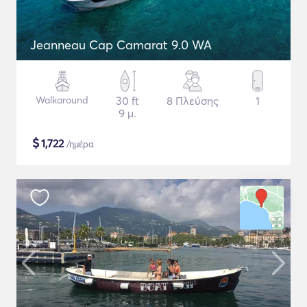
Jeanneau Cap Camarat 9.0 WA
Walkaround
30 ft
8 Πλεύσης
1
9 μ.
$
1,722
/ημέρα