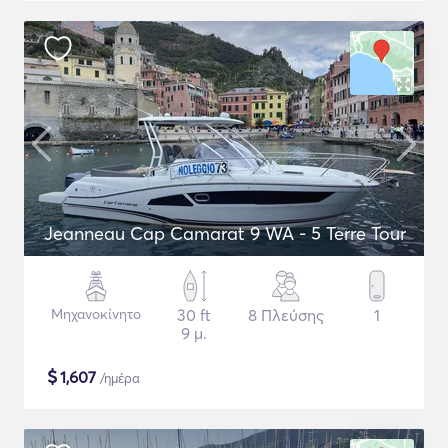
Jeanneau Cap Camarat 9 WA - 5 Terre Tour
Μηχανοκίνητο
30 ft
8 Πλεύσης
1
9 μ.
$
1,607
/ημέρα