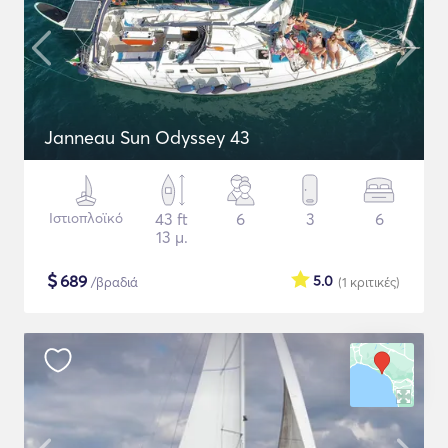
Janneau Sun Odyssey 43
Ιστιοπλοϊκό
43 ft
6
3
6
13 μ.
$
689
5.0
/βραδιά
(1
κριτικές
)