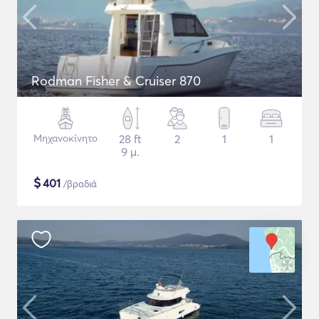
Rodman Fisher & Cruiser 870
Μηχανοκίνητο
28 ft
2
1
1
9 μ.
$
401
/βραδιά