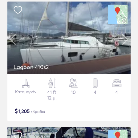
Lagoon 410s2
Καταμαράν
41 ft
10
4
4
12 μ.
$
1,205
/βραδιά