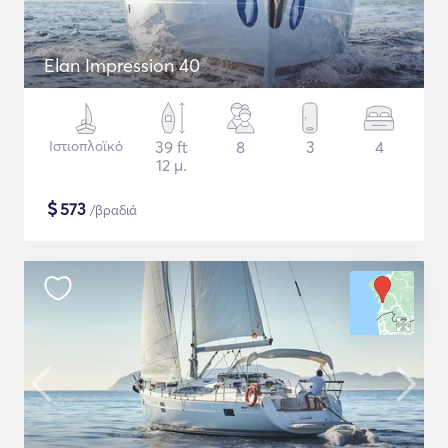
Elan Impression 40
Ιστιοπλοϊκό
39 ft
8
3
4
12 μ.
$
573
/βραδιά