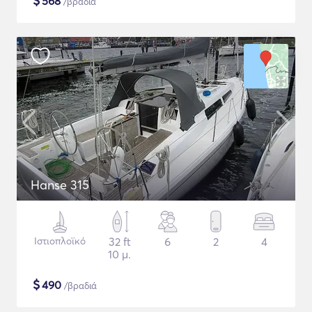
$
568
/βραδιά
Hanse 315
Ιστιοπλοϊκό
32 ft
6
2
4
10 μ.
$
490
/βραδιά