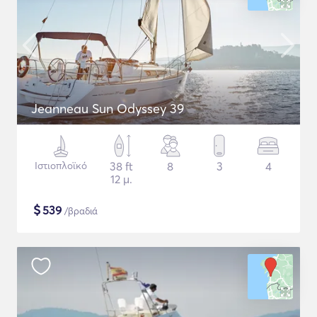
Jeanneau Sun Odyssey 39
Ιστιοπλοϊκό
38 ft
8
3
4
12 μ.
$
539
/βραδιά