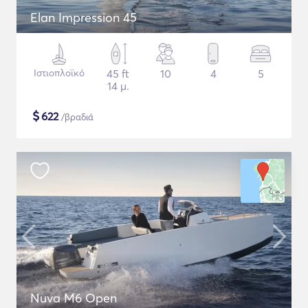
Elan Impression 45
Ιστιοπλοϊκό
45 ft
10
4
5
14 μ.
$
622
/βραδιά
Nuva M6 Open