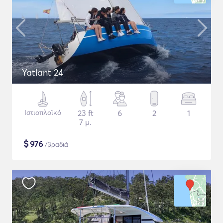
Yatlant 24
Ιστιοπλοϊκό
23 ft
6
2
1
7 μ.
$
976
/βραδιά