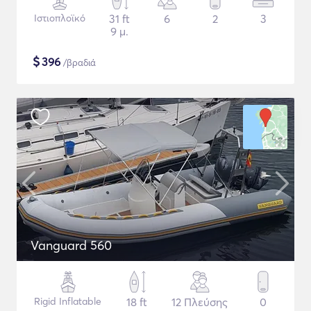
Ιστιοπλοϊκό
31 ft
6
2
3
9 μ.
$
396
/βραδιά
Vanguard 560
Rigid Inflatable
18 ft
12 Πλεύσης
0