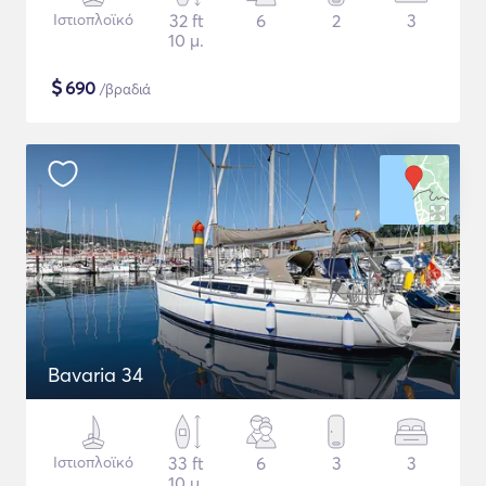
Ιστιοπλοϊκό
32 ft
6
2
3
10 μ.
$
690
/βραδιά
Bavaria 34
Ιστιοπλοϊκό
33 ft
6
3
3
10 μ.