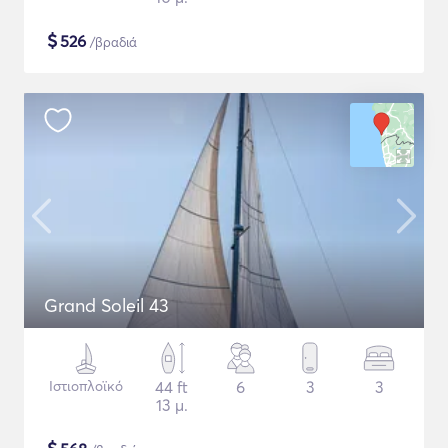
$
526
/βραδιά
Grand Soleil 43
Ιστιοπλοϊκό
44 ft
6
3
3
13 μ.