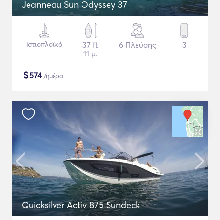
Jeanneau Sun Odyssey 37
Ιστιοπλοϊκό
37 ft
6 Πλεύσης
3
11 μ.
$
574
/ημέρα
Quicksilver Activ 875 Sundeck