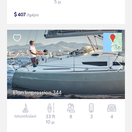
5 μ.
$
407
/ημέρα
Elan Impression 344
Ιστιοπλοϊκό
33 ft
8
3
4
10 μ.