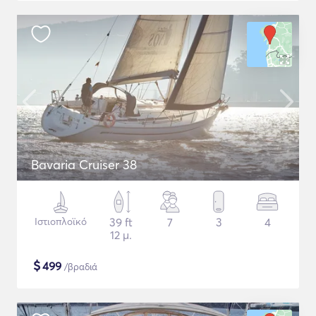
Bavaria Cruiser 38
Ιστιοπλοϊκό
39 ft
7
3
4
12 μ.
$
499
/βραδιά