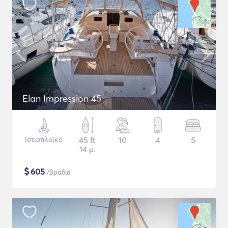
Elan Impression 45
Ιστιοπλοϊκό
45 ft
10
4
5
14 μ.
$
605
/βραδιά