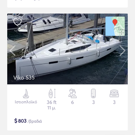
Viko S35
Ιστιοπλοϊκό
36 ft
6
3
3
11 μ.
$
803
/βραδιά