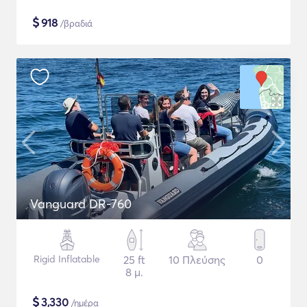
$
918
/βραδιά
Vanguard DR-760
Rigid Inflatable
25 ft
10 Πλεύσης
0
8 μ.
$
3,330
/ημέρα