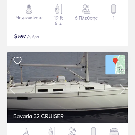
Μηχανοκίνητο
19 ft
6 Πλεύσης
1
6 μ.
$
597
/ημέρα
Bavaria 32 CRUISER