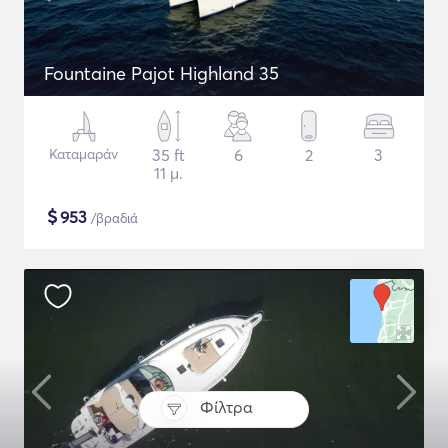
Fountaine Pajot Highland 35
Καταμαράν
35 ft
6
2
3
11 μ.
$
953
/βραδιά
Φίλτρα