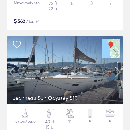
Μηχανοκίνητο
72 ft
8
3
7
22 μ.
$
562
/βραδιά
Jeanneau Sun Odyssey 519
Ιστιοπλοϊκό
49 ft
11
5
5
15 μ.