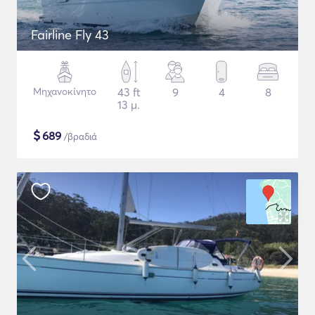
Fairline Fly 43
Μηχανοκίνητο
43 ft
9
4
8
13 μ.
$
689
/βραδιά