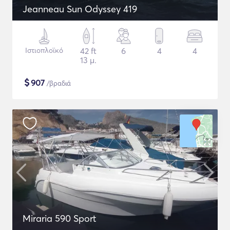
Jeanneau Sun Odyssey 419
Ιστιοπλοϊκό
42 ft
6
4
4
13 μ.
$
907
/βραδιά
Miraria 590 Sport