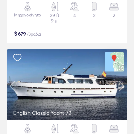
Μηχανοκίνητο
29 ft
4
2
2
9 μ.
$
679
/βραδιά
English Classic Yacht 72