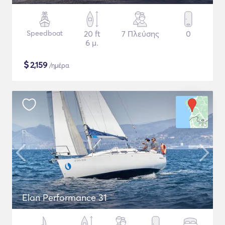
Speedboat
20 ft
7 Πλεύσης
0
6 μ.
$
2,159
/ημέρα
Elan Performance 31