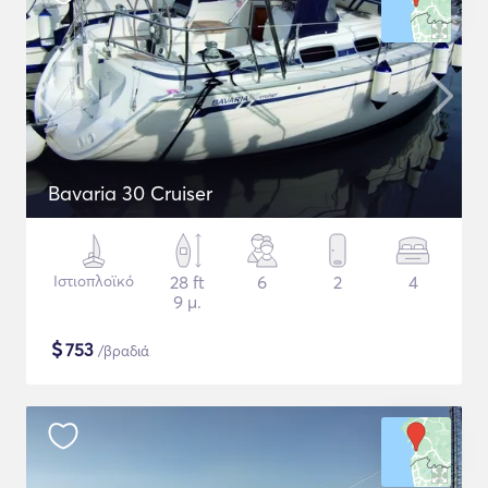
Bavaria 30 Cruiser
Ιστιοπλοϊκό
28 ft
6
2
4
9 μ.
$
753
/βραδιά