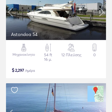
Astondoa 54
Μηχανοκίνητο
54 ft
12 Πλεύσης
0
16 μ.
$
2,297
/ημέρα