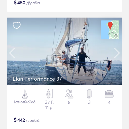
$
450
/βραδιά
Elan Performance 37
Ιστιοπλοϊκό
37 ft
8
3
4
11 μ.
$
442
/βραδιά