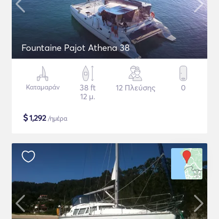
Fountaine Pajot Athena 38
Καταμαράν
38 ft
12 Πλεύσης
0
12 μ.
$
1,292
/ημέρα