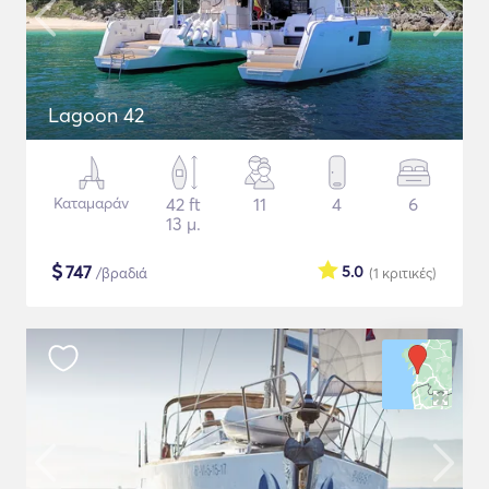
Lagoon 42
Καταμαράν
42 ft
11
4
6
13 μ.
$
747
5.0
/βραδιά
(1
κριτικές
)