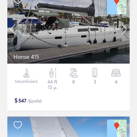
Hanse 415
Ιστιοπλοϊκό
44 ft
8
3
4
13 μ.
$
547
/βραδιά