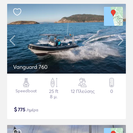
Vanguard 760
Speedboat
25 ft
12 Πλεύσης
0
8 μ.
$
775
/ημέρα