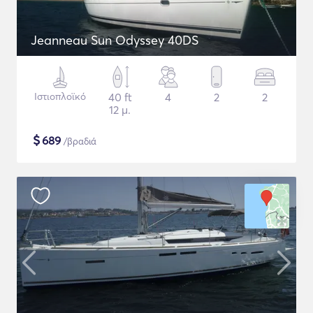
Jeanneau Sun Odyssey 40DS
Ιστιοπλοϊκό
40 ft
4
2
2
12 μ.
$
689
/βραδιά