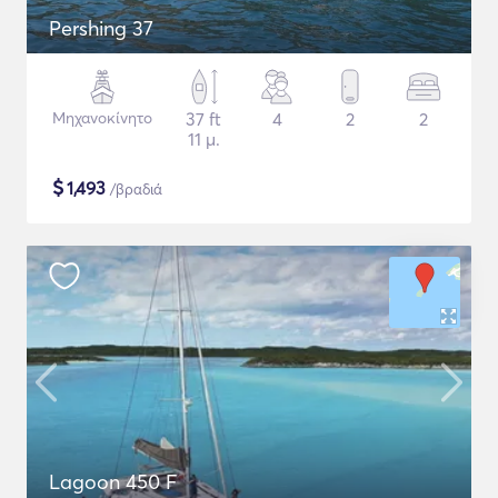
Pershing 37
Μηχανοκίνητο
37 ft
4
2
2
11 μ.
$
1,493
/βραδιά
Lagoon 450 F