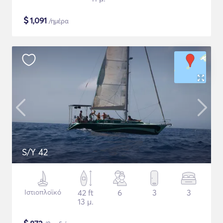
$
1,091
/ημέρα
S/Y 42
Ιστιοπλοϊκό
42 ft
6
3
3
13 μ.