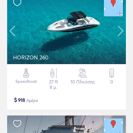
HORIZON 260
Speedboat
27 ft
10 Πλεύσης
0
8 μ.
$
918
/ημέρα