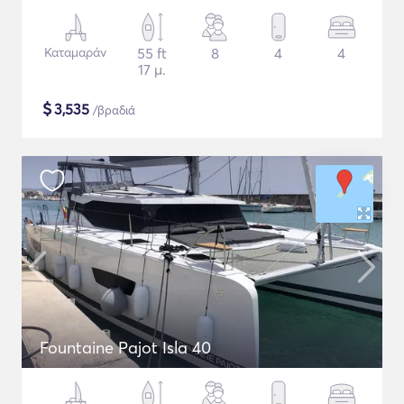
Καταμαράν
55 ft
8
4
4
17 μ.
$
3,535
/βραδιά
Fountaine Pajot Isla 40