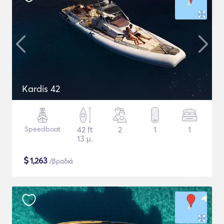
Kardis 42
Speedboat
42 ft
2
1
1
13 μ.
$
1,263
/βραδιά