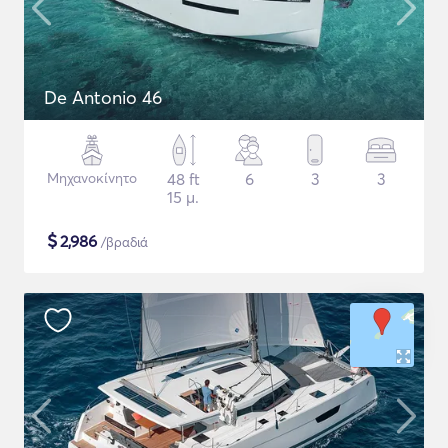
De Antonio 46
Μηχανοκίνητο
48 ft
6
3
3
15 μ.
$
2,986
/βραδιά