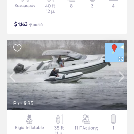
Καταμαράν
40 ft
8
3
4
12 μ.
$
1,163
/βραδιά
Pirelli 35
Rigid Inflatable
35 ft
11 Πλεύσης
1
11 μ.