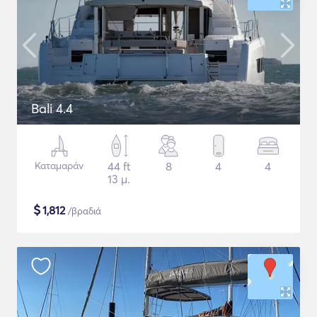
Bali 4.4
Καταμαράν
44 ft
8
4
4
13 μ.
$
1,812
/βραδιά