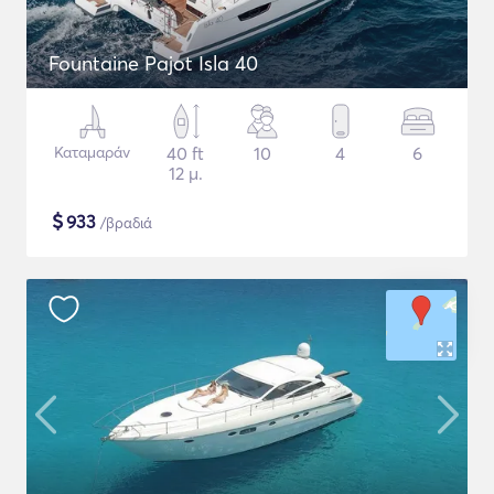
Fountaine Pajot Isla 40
Καταμαράν
40 ft
10
4
6
12 μ.
$
933
/βραδιά