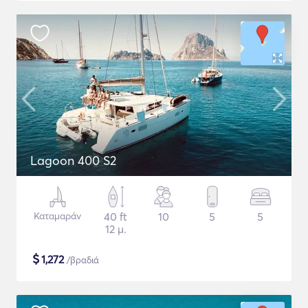
Lagoon 400 S2
Καταμαράν
40 ft
10
5
5
12 μ.
$
1,272
/βραδιά