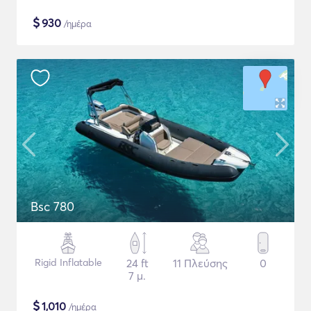
$
930
/ημέρα
Bsc 780
Rigid Inflatable
24 ft
11 Πλεύσης
0
7 μ.
$
1,010
/ημέρα