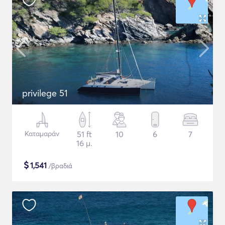
privilege 51
Καταμαράν
51 ft
10
6
7
16 μ.
$
1,541
/βραδιά