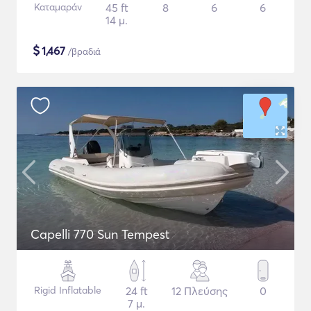
Καταμαράν
45 ft
8
6
6
14 μ.
$
1,467
/βραδιά
Capelli 770 Sun Tempest
Rigid Inflatable
24 ft
12 Πλεύσης
0
7 μ.