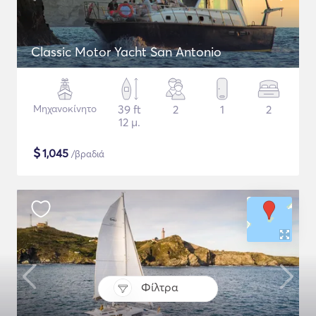
Classic Motor Yacht San Antonio
Μηχανοκίνητο
39 ft
2
1
2
12 μ.
$
1,045
/βραδιά
Φίλτρα