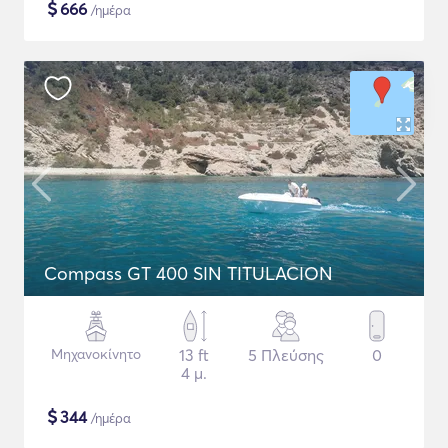
$
666
/ημέρα
Compass GT 400 SIN TITULACION
Μηχανοκίνητο
13 ft
5 Πλεύσης
0
4 μ.
$
344
/ημέρα