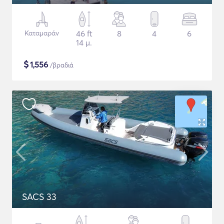
Καταμαράν
46 ft
8
4
6
14 μ.
$
1,556
/βραδιά
SACS 33