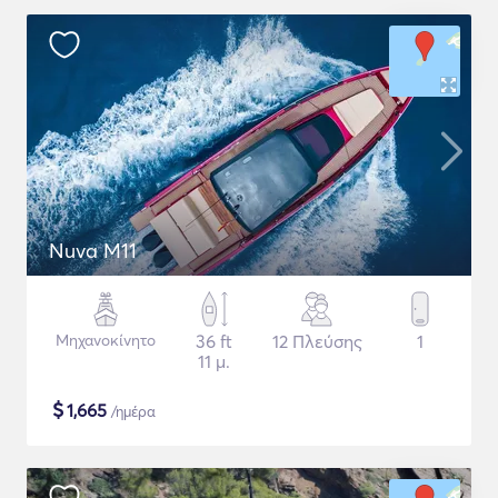
Nuva M11
Μηχανοκίνητο
36 ft
12 Πλεύσης
1
11 μ.
$
1,665
/ημέρα