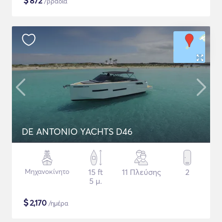
$
872
/βραδιά
DE ANTONIO YACHTS D46
Μηχανοκίνητο
15 ft
11 Πλεύσης
2
5 μ.
$
2,170
/ημέρα