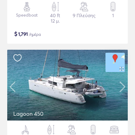
Speedboat
40 ft
9 Πλεύσης
1
12 μ.
$
1,791
/ημέρα
Lagoon 450