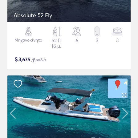
Absolute 52 Fly
Μηχανοκίνητο
52 ft
6
3
3
16 μ.
$
3,675
/βραδιά