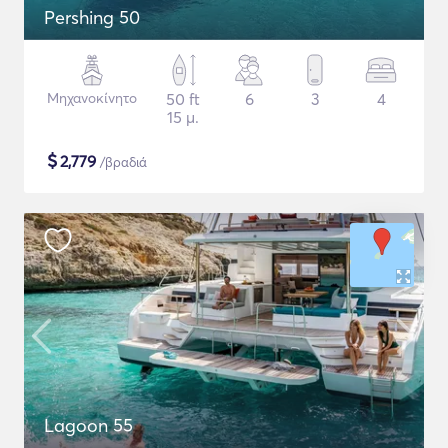
Pershing 50
Μηχανοκίνητο
50 ft
6
3
4
15 μ.
$
2,779
/βραδιά
Lagoon 55