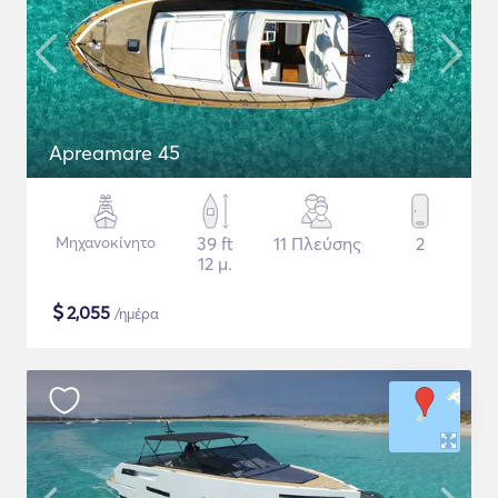
Apreamare 45
Μηχανοκίνητο
39 ft
11 Πλεύσης
2
12 μ.
$
2,055
/ημέρα