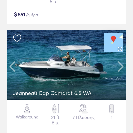
6 μ.
$
551
/ημέρα
Jeanneau Cap Camarat 6.5 WA
Walkaround
21 ft
7 Πλεύσης
1
6 μ.