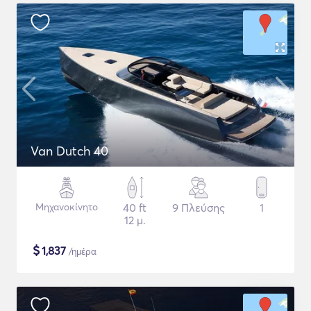
Van Dutch 40
Μηχανοκίνητο
40 ft
9 Πλεύσης
1
12 μ.
$
1,837
/ημέρα