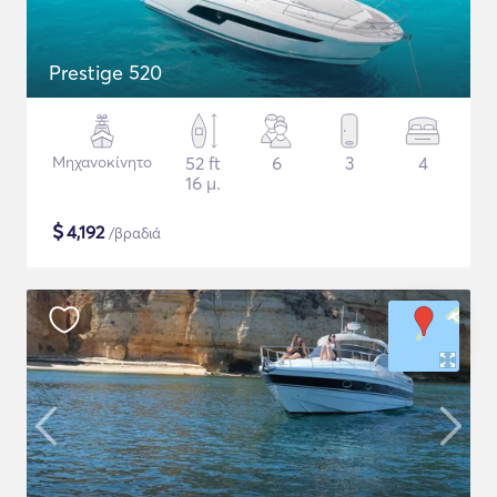
Prestige 520
Μηχανοκίνητο
52 ft
6
3
4
16 μ.
$
4,192
/βραδιά