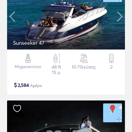
Sunseeker 47
Μηχανοκίνητο
48 ft
10 Πλεύσης
2
15 μ.
$
2,584
/ημέρα