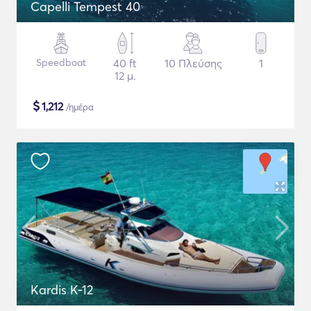
Capelli Tempest 40
Speedboat
40 ft
10 Πλεύσης
1
12 μ.
$
1,212
/ημέρα
Kardis K-12