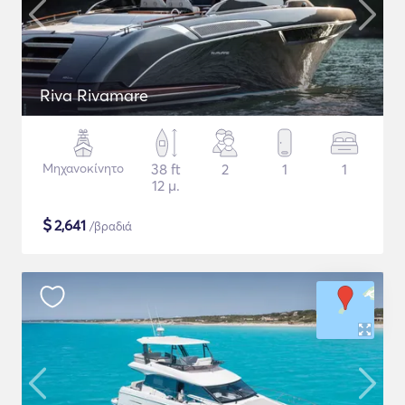
Riva Rivamare
Μηχανοκίνητο
38 ft
2
1
1
12 μ.
$
2,641
/βραδιά