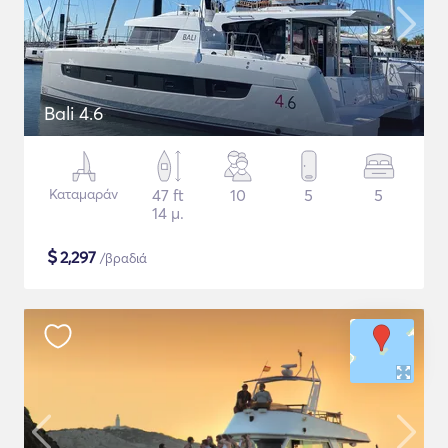
Bali 4.6
Καταμαράν
47 ft
10
5
5
14 μ.
$
2,297
/βραδιά