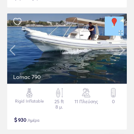
Lomac 790
Rigid Inflatable
25 ft
11 Πλεύσης
0
8 μ.
$
930
/ημέρα