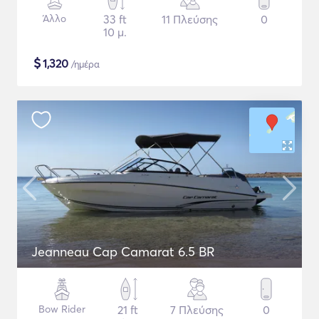
Άλλο
33 ft
11 Πλεύσης
0
10 μ.
$
1,320
/ημέρα
Jeanneau Cap Camarat 6.5 BR
Bow Rider
21 ft
7 Πλεύσης
0