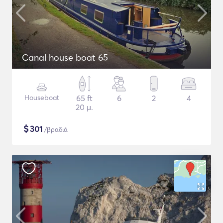
Canal house boat 65
Houseboat
65 ft
6
2
4
20 μ.
$
301
/βραδιά