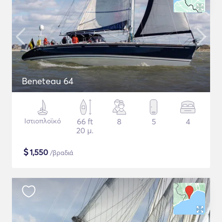
Beneteau 64
Ιστιοπλοϊκό
66 ft
8
5
4
20 μ.
$
1,550
/βραδιά