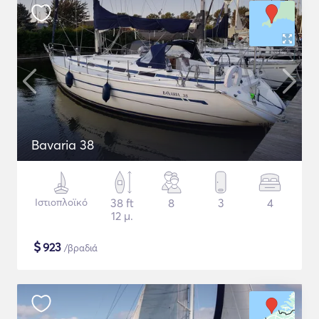
Bavaria 38
Ιστιοπλοϊκό
38 ft
8
3
4
12 μ.
$
923
/βραδιά