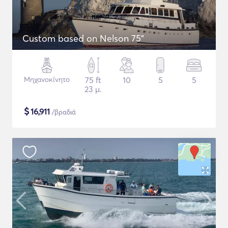
Custom based on Nelson 75"
Μηχανοκίνητο
75 ft
10
5
5
23 μ.
$
16,911
/βραδιά