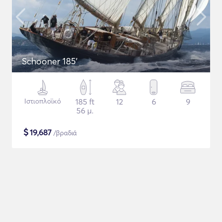
Schooner 185'
Ιστιοπλοϊκό
185 ft
12
6
9
56 μ.
$
19,687
/βραδιά