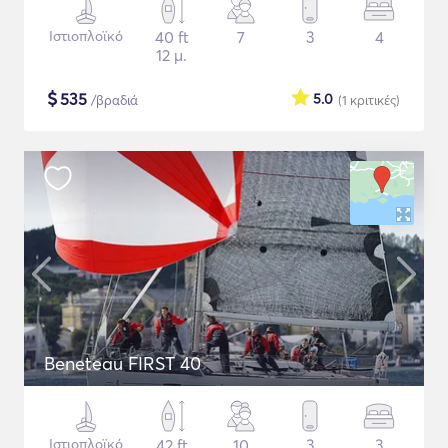
Ιστιοπλοϊκό
40 ft
7
3
4
12 μ.
$
535
5.0
/βραδιά
(1
κριτικές
)
Beneteau FIRST 40
Ιστιοπλοϊκό
42 ft
10
3
3