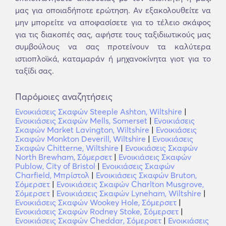
μας για οποιαδήποτε ερώτηση. Αν εξακολουθείτε να
μην μπορείτε να αποφασίσετε για το τέλειο σκάφος
για τις διακοπές σας, αφήστε τους ταξιδιωτικούς μας
συμβούλους να σας προτείνουν τα καλύτερα
ιστιοπλοϊκά, καταμαράν ή μηχανοκίνητα γιοτ για το
ταξίδι σας.
Παρόμοιες αναζητήσεις
Ενοικιάσεις Σκαφών Steeple Ashton, Wiltshire
|
Ενοικιάσεις Σκαφών Mells, Somerset
|
Ενοικιάσεις
Σκαφών Market Lavington, Wiltshire
|
Ενοικιάσεις
Σκαφών Monkton Deverill, Wiltshire
|
Ενοικιάσεις
Σκαφών Chitterne, Wiltshire
|
Ενοικιάσεις Σκαφών
North Brewham, Σόμερσετ
|
Ενοικιάσεις Σκαφών
Publow, City of Bristol
|
Ενοικιάσεις Σκαφών
Charfield, Μπρίστολ
|
Ενοικιάσεις Σκαφών Bruton,
Σόμερσετ
|
Ενοικιάσεις Σκαφών Charlton Musgrove,
Σόμερσετ
|
Ενοικιάσεις Σκαφών Lyneham, Wiltshire
|
Ενοικιάσεις Σκαφών Wookey Hole, Σόμερσετ
|
Ενοικιάσεις Σκαφών Rodney Stoke, Σόμερσετ
|
Ενοικιάσεις Σκαφών Cheddar, Σόμερσετ
|
Ενοικιάσεις