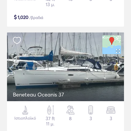
13 μ.
$
1,020
/βραδιά
Beneteau Oceanis 37
Ιστιοπλοϊκό
37 ft
8
3
3
11 μ.