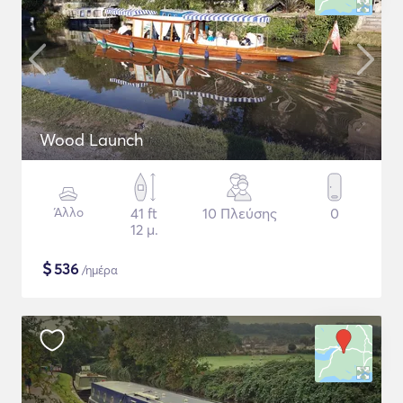
Wood Launch
Άλλο
41 ft
10 Πλεύσης
0
12 μ.
$
536
/ημέρα