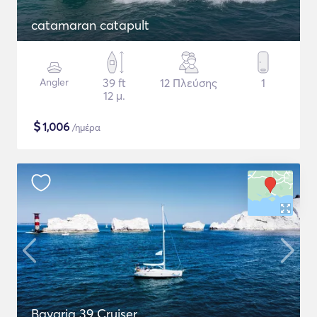
catamaran catapult
Angler
39 ft
12 Πλεύσης
1
12 μ.
$
1,006
/ημέρα
Bavaria 39 Cruiser