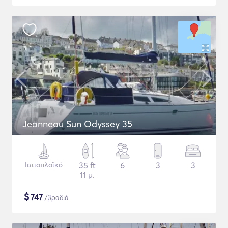
Jeanneau Sun Odyssey 35
Ιστιοπλοϊκό
35 ft
6
3
3
11 μ.
$
747
/βραδιά