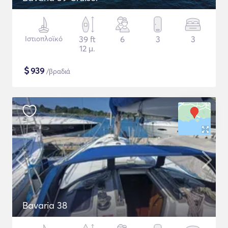
Ιστιοπλοϊκό
39 ft
6
3
3
12 μ.
$
939
/βραδιά
Bavaria 38