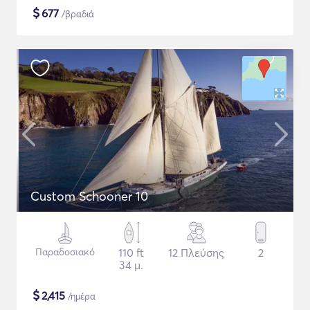
$
677
/βραδιά
Custom Schooner 10
Παραδοσιακό
110 ft
12 Πλεύσης
2
34 μ.
$
2,415
/ημέρα