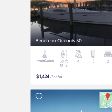
Beneteau Oceanis 50
Ιστιοπλοϊκό
50 ft
4
3
2
15 μ.
$
1,424
/βραδιά