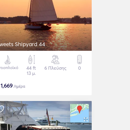
weets Shipyard 44
στιοπλοϊκό
44 ft
6 Πλεύσης
0
13 μ.
$
1,669
/ημέρα