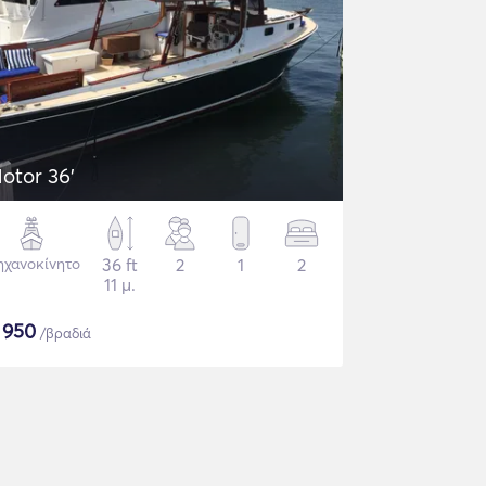
otor 36'
χανοκίνητο
36 ft
2
1
2
11 μ.
$
950
/βραδιά