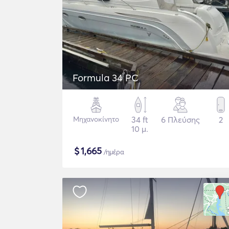
Formula 34 PC
Μηχανοκίνητο
34 ft
6 Πλεύσης
2
10 μ.
$
1,665
/ημέρα