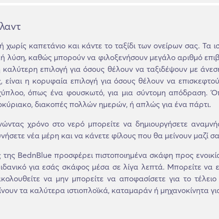
ιλαντ
ή χωρίς καπετάνιο και κάντε το ταξίδι των ονείρων σας. Τα ισ
κή λύση, καθώς μπορούν να φιλοξενήσουν μεγάλο αριθμό επιβ
η καλύτερη επιλογή για όσους θέλουν να ταξιδέψουν με άνεσ
ς, είναι η κορυφαία επιλογή για όσους θέλουν να επισκεφτο
ύπλοο, όπως ένα φουσκωτό, για μια σύντομη απόδραση. Όπο
οκύριακο, διακοπές πολλών ημερών, ή απλώς για ένα πάρτι.
νώντας χρόνο στο νερό μπορείτε να δημιουργήσετε αναμνή
νήσετε νέα μέρη και να κάνετε φίλους που θα μείνουν μαζί σα
της BednBlue προσφέρει πιστοποιημένα σκάφη προς ενοικία
 ιδανικό για εσάς σκάφος μέσα σε λίγα λεπτά. Μπορείτε να ε
κολουθείτε να μην μπορείτε να αποφασίσετε για το τέλειο
νουν τα καλύτερα ιστιοπλοϊκά, καταμαράν ή μηχανοκίνητα γιοτ