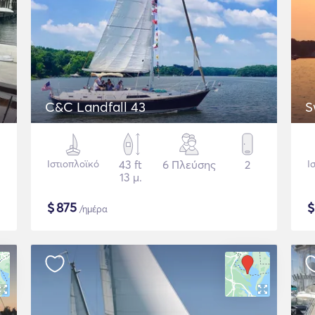
C&C Landfall 43
S
Ιστιοπλοϊκό
43 ft
6 Πλεύσης
2
Ι
13 μ.
$
875
/ημέρα