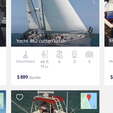
Yacht 462 cutter/ketch
M
Ιστιοπλοϊκό
46 ft
6
3
5
Μη
14 μ.
$
889
/βραδιά