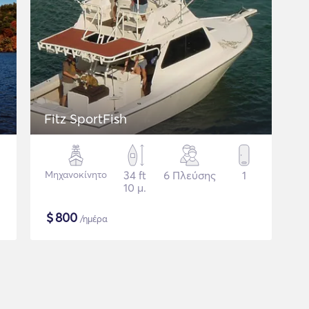
Fitz SportFish
Μηχανοκίνητο
34 ft
6 Πλεύσης
1
10 μ.
$
800
/ημέρα