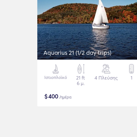
Aquarius 21 (1/2 day trips)
Ιστιοπλοϊκό
21 ft
4 Πλεύσης
1
6 μ.
$
400
/ημέρα