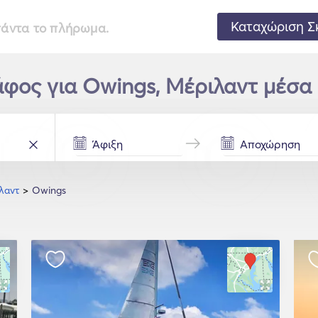
Καταχώριση Σ
 πάντα το πλήρωμα.
φος για Owings, Μέριλαντ μέσα 
λαντ
Owings