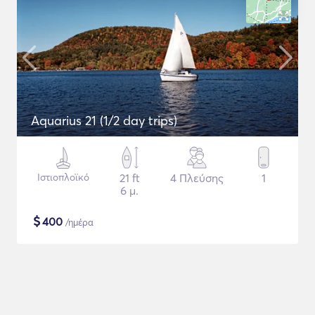
Aquarius 21 (1/2 day trips)
Ιστιοπλοϊκό
21 ft
4 Πλεύσης
1
6 μ.
$
400
/ημέρα