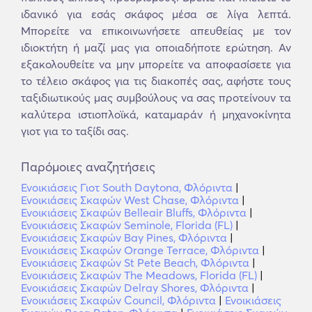
ιδανικό για εσάς σκάφος μέσα σε λίγα λεπτά.
Μπορείτε να επικοινωνήσετε απευθείας με τον
ιδιοκτήτη ή μαζί μας για οποιαδήποτε ερώτηση. Αν
εξακολουθείτε να μην μπορείτε να αποφασίσετε για
το τέλειο σκάφος για τις διακοπές σας, αφήστε τους
ταξιδιωτικούς μας συμβούλους να σας προτείνουν τα
καλύτερα ιστιοπλοϊκά, καταμαράν ή μηχανοκίνητα
γιοτ για το ταξίδι σας.
Παρόμοιες αναζητήσεις
Ενοικιάσεις Γιοτ South Daytona, Φλόριντα
|
Ενοικιάσεις Σκαφών West Chase, Φλόριντα
|
Ενοικιάσεις Σκαφών Belleair Bluffs, Φλόριντα
|
Ενοικιάσεις Σκαφών Seminole, Florida (FL)
|
Ενοικιάσεις Σκαφών Bay Pines, Φλόριντα
|
Ενοικιάσεις Σκαφών Orange Terrace, Φλόριντα
|
Ενοικιάσεις Σκαφών St Pete Beach, Φλόριντα
|
Ενοικιάσεις Σκαφών The Meadows, Florida (FL)
|
Ενοικιάσεις Σκαφών Delray Shores, Φλόριντα
|
Ενοικιάσεις Σκαφών Council, Φλόριντα
|
Ενοικιάσεις