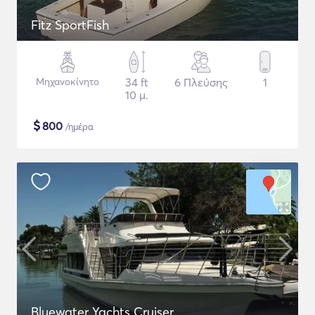
Fitz SportFish
Μηχανοκίνητο
34 ft
6 Πλεύσης
1
10 μ.
$
800
/ημέρα
Bluewater Yachts Cruiser