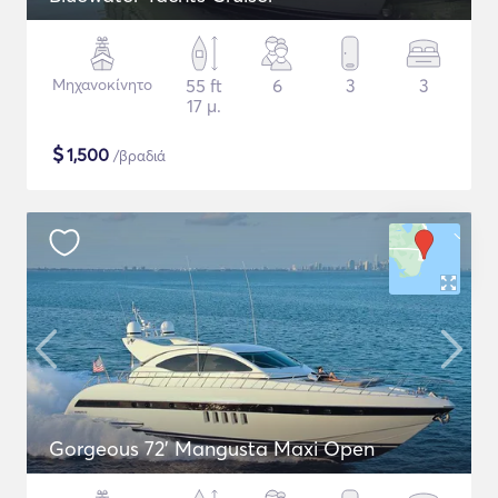
Μηχανοκίνητο
55 ft
6
3
3
17 μ.
$
1,500
/βραδιά
Gorgeous 72' Mangusta Maxi Open