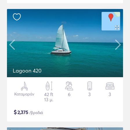
Lagoon 420
Καταμαράν
42 ft
6
3
3
13 μ.
$
2,375
/βραδιά