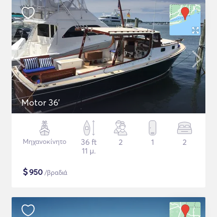
Motor 36'
Μηχανοκίνητο
36 ft
2
1
2
11 μ.
$
950
/βραδιά