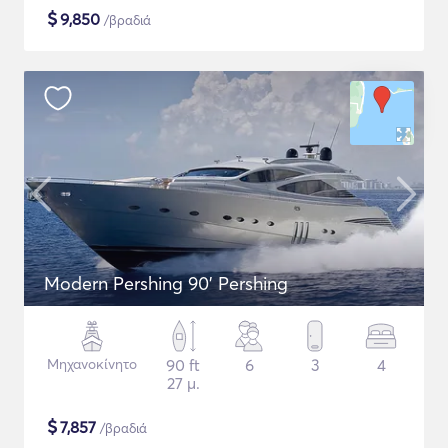
$
9,850
/βραδιά
Modern Pershing 90' Pershing
Μηχανοκίνητο
90 ft
6
3
4
27 μ.
$
7,857
/βραδιά