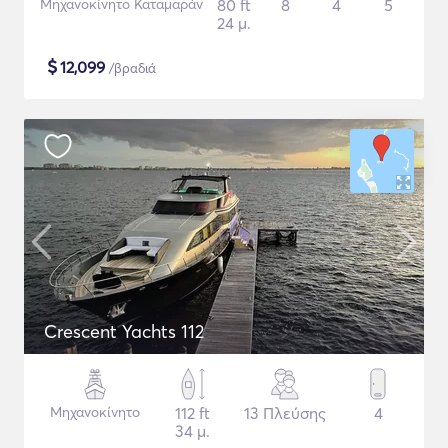
Μηχανοκίνητο Καταμαράν
80 ft
8
4
5
24 μ.
$
12,099
/βραδιά
Crescent Yachts 112
Μηχανοκίνητο
112 ft
13 Πλεύσης
4
34 μ.