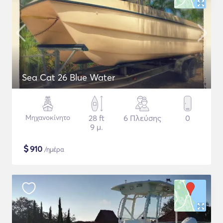
Sea Cat 26 Blue Water
Μηχανοκίνητο
28 ft
6 Πλεύσης
0
9 μ.
$
910
/ημέρα