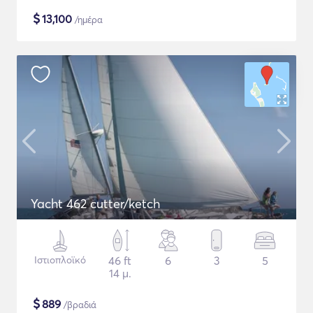
$
13,100
/ημέρα
Yacht 462 cutter/ketch
Ιστιοπλοϊκό
46 ft
6
3
5
14 μ.
$
889
/βραδιά