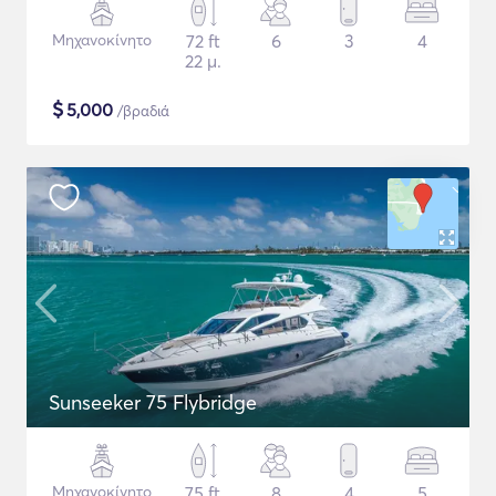
Μηχανοκίνητο
72 ft
6
3
4
22 μ.
$
5,000
/βραδιά
Sunseeker 75 Flybridge
Μηχανοκίνητο
75 ft
8
4
5