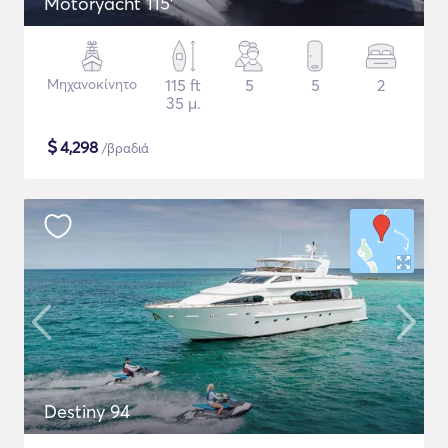
Motoryacht 115'
Μηχανοκίνητο
115 ft
5
5
2
35 μ.
$
4,298
/βραδιά
Destiny 94