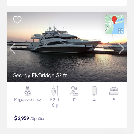
Searay FlyBridge 52 ft
Μηχανοκίνητο
52 ft
12
4
5
16 μ.
$
2,959
/βραδιά