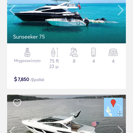
Sunseeker 75
Μηχανοκίνητο
75 ft
8
4
4
23 μ.
$
7,850
/βραδιά