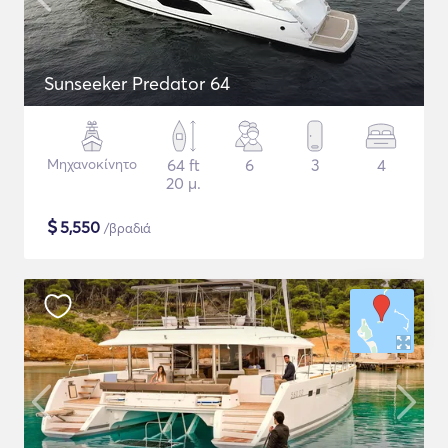
Sunseeker Predator 64
Μηχανοκίνητο
64 ft
6
3
4
20 μ.
$
5,550
/βραδιά