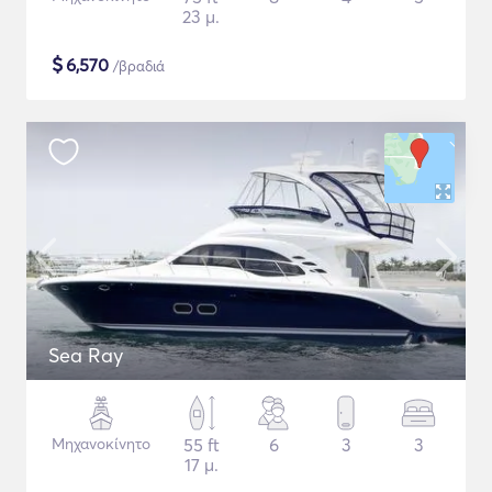
23 μ.
$
6,570
/βραδιά
Sea Ray
Μηχανοκίνητο
55 ft
6
3
3
17 μ.