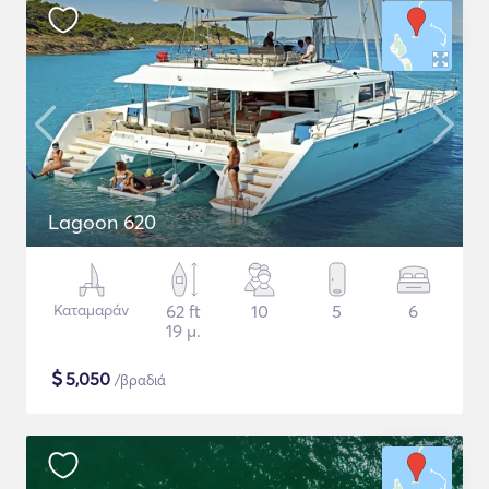
Lagoon 620
Καταμαράν
62 ft
10
5
6
19 μ.
$
5,050
/βραδιά