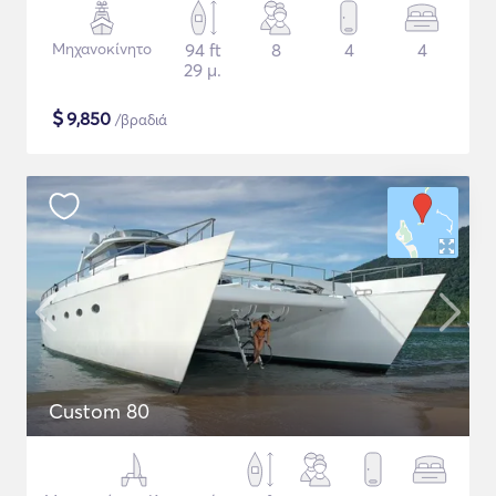
Μηχανοκίνητο
94 ft
8
4
4
29 μ.
$
9,850
/βραδιά
Custom 80