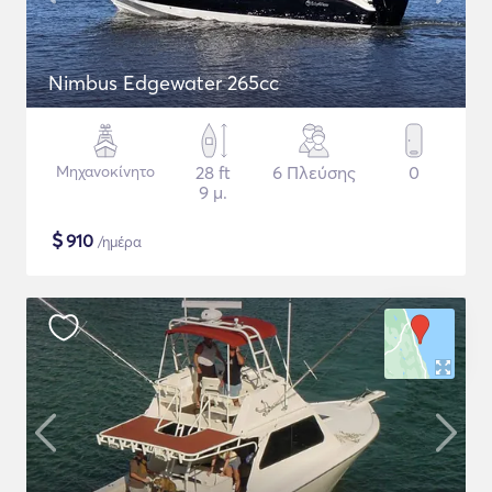
Nimbus Edgewater 265cc
Μηχανοκίνητο
28 ft
6 Πλεύσης
0
9 μ.
$
910
/ημέρα