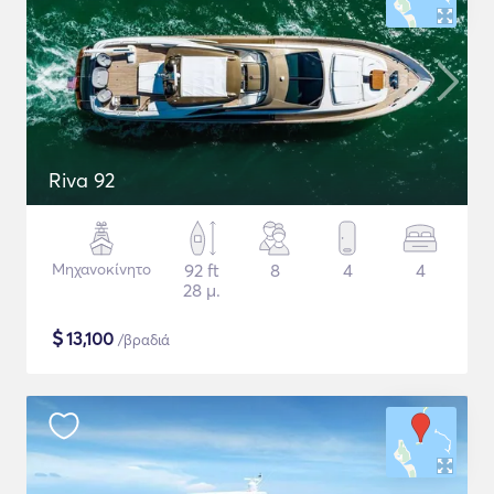
Riva 92
Μηχανοκίνητο
92 ft
8
4
4
28 μ.
$
13,100
/βραδιά