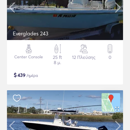
Everglades 243
Center Console
25 ft
12 Πλεύσης
0
8 μ.
$
439
/ημέρα