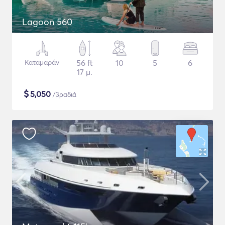
Lagoon 560
Καταμαράν
56 ft
10
5
6
17 μ.
$
5,050
/βραδιά