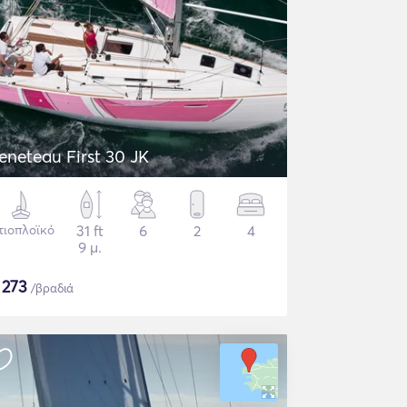
eneteau First 30 JK
τιοπλοϊκό
31 ft
6
2
4
9 μ.
$
273
/βραδιά