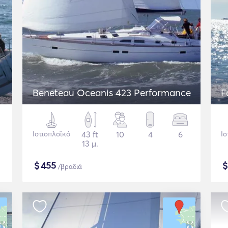
Beneteau Oceanis 423 Performance
F
Ιστιοπλοϊκό
43 ft
10
4
6
Ισ
13 μ.
$
455
/βραδιά