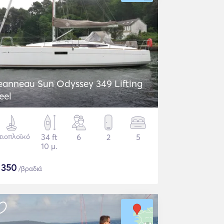
eanneau Sun Odyssey 349 Lifting
eel
τιοπλοϊκό
34 ft
6
2
5
10 μ.
$
350
/βραδιά