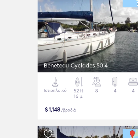
Beneteau Cyclades 50.4
Ιστιοπλοϊκό
52 ft
8
4
4
16 μ.
$
1,148
/βραδιά