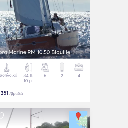
ora Marine RM 10.50 Biquille
τιοπλοϊκό
34 ft
6
2
4
10 μ.
$
351
/βραδιά