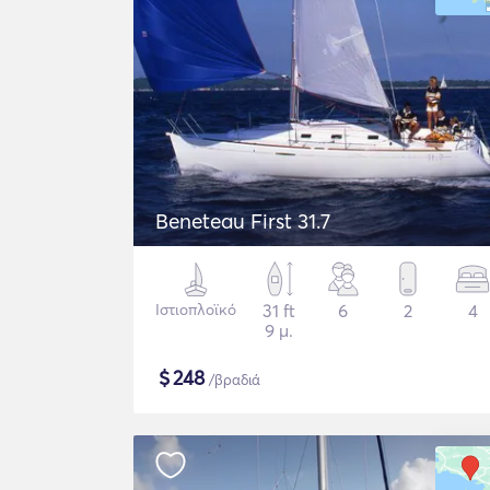
Beneteau First 31.7
Ιστιοπλοϊκό
31 ft
6
2
4
9 μ.
$
248
/βραδιά