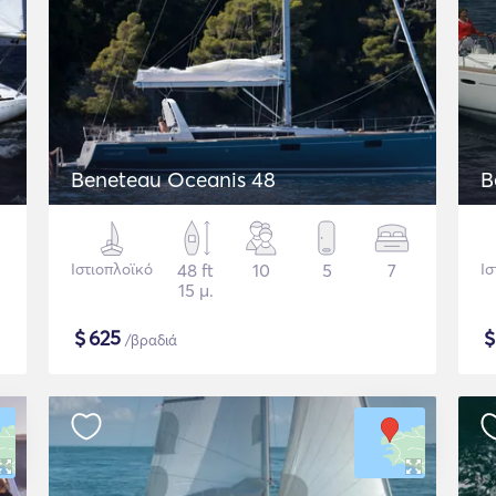
Beneteau Oceanis 48
B
Ιστιοπλοϊκό
48 ft
10
5
7
Ισ
15 μ.
$
625
/βραδιά