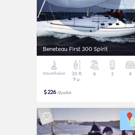
Beneteau First 300 Spirit
Ιστιοπλοϊκό
30 ft
6
2
4
9 μ.
$
226
/βραδιά