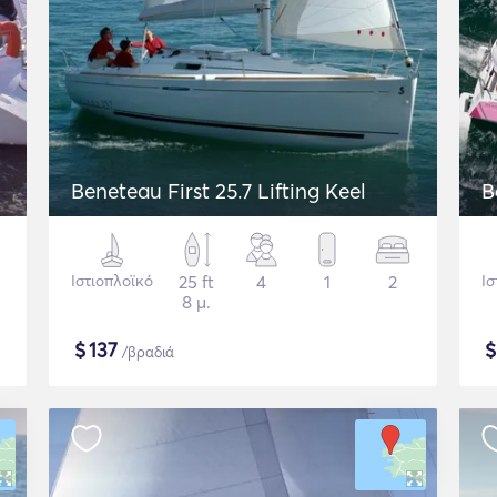
Beneteau First 25.7 Lifting Keel
B
Ιστιοπλοϊκό
25 ft
4
1
2
Ισ
8 μ.
$
137
/βραδιά