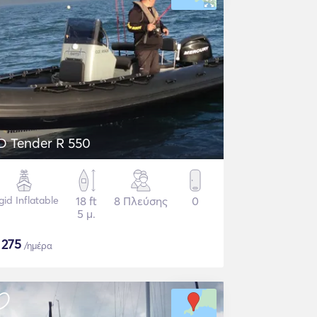
D Tender R 550
gid Inflatable
18 ft
8 Πλεύσης
0
5 μ.
$
275
/ημέρα