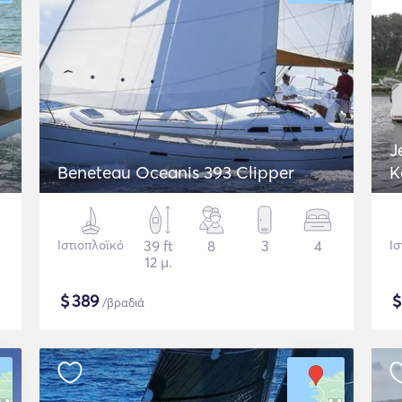
J
Beneteau Oceanis 393 Clipper
K
Ιστιοπλοϊκό
39 ft
8
3
4
Ισ
12 μ.
$
389
/βραδιά