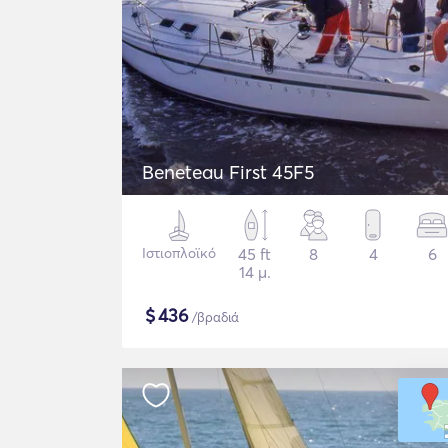
Beneteau First 45F5
Ιστιοπλοϊκό
45 ft
8
4
6
14 μ.
$
436
/βραδιά