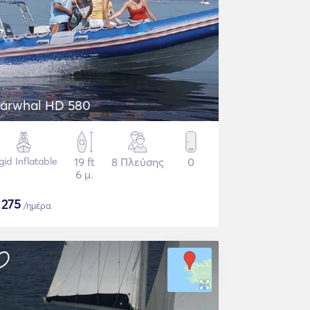
arwhal HD 580
gid Inflatable
19 ft
8 Πλεύσης
0
6 μ.
$
275
/ημέρα