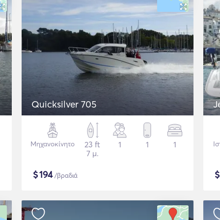
Quicksilver 705
J
Μηχανοκίνητο
23 ft
1
1
1
Ισ
7 μ.
$
194
/βραδιά