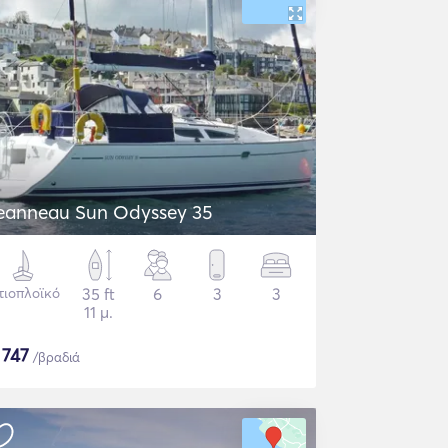
eanneau Sun Odyssey 35
τιοπλοϊκό
35 ft
6
3
3
11 μ.
$
747
/βραδιά