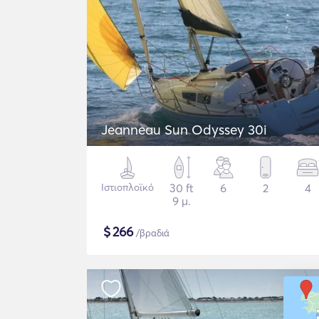
Jeanneau Sun Odyssey 30i
Ιστιοπλοϊκό
30 ft
6
2
4
9 μ.
$
266
/βραδιά