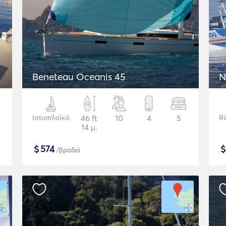
Beneteau Oceanis 45
N
Ιστιοπλοϊκό
46 ft
10
4
5
Ri
14 μ.
$
574
/βραδιά