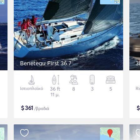
Beneteau First 36.7
3
Ιστιοπλοϊκό
36 ft
8
3
5
Ri
11 μ.
$
361
/βραδιά