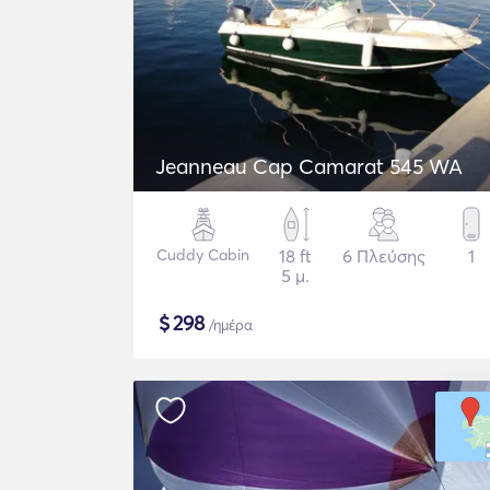
Jeanneau Cap Camarat 545 WA
Cuddy Cabin
18 ft
6 Πλεύσης
1
5 μ.
$
298
/ημέρα