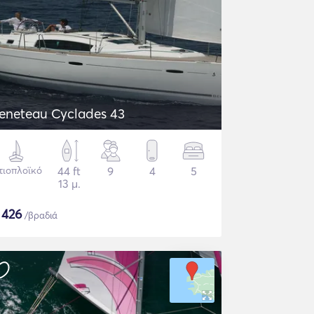
eneteau Cyclades 43
τιοπλοϊκό
44 ft
9
4
5
13 μ.
$
426
/βραδιά