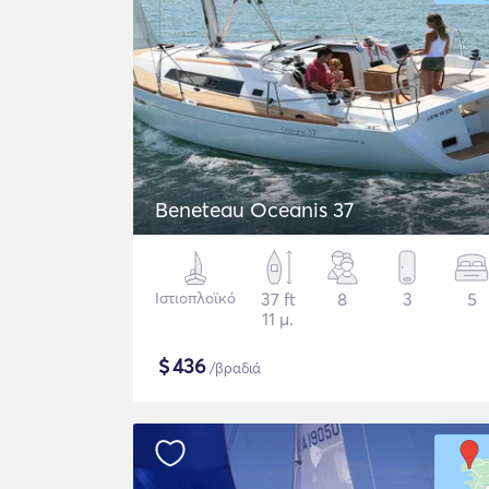
Beneteau Oceanis 37
Ιστιοπλοϊκό
37 ft
8
3
5
11 μ.
$
436
/βραδιά