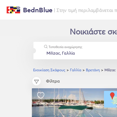
BednBlue
| Στην τιμή περιλαμβάνεται
Νοικιάστε σκ
Τοποθεσία αναχώρησης
Ενοικίαση Σκάφοuς
Γαλλία
Βρετάνη
Milizac
Φίλτρα