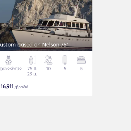
ustom based on Nelson 75"
χανοκίνητο
75 ft
10
5
5
23 μ.
$
16,911
/βραδιά