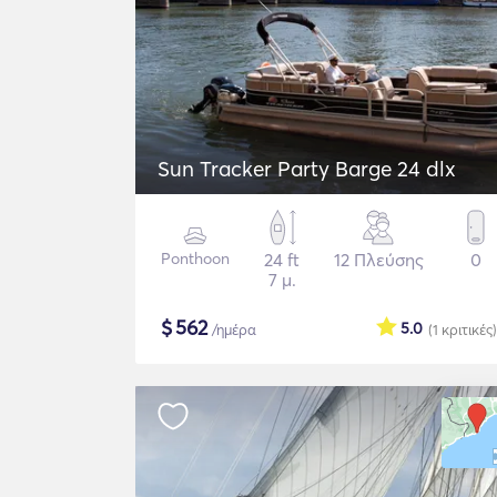
Sun Tracker Party Barge 24 dlx
Ponthoon
24 ft
12 Πλεύσης
0
7 μ.
$
562
5.0
/ημέρα
(1
κριτικές
)