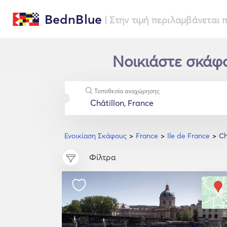
BednBlue
| Στην τιμή περιλαμβάνεται
Νοικιάστε σκάφος
Τοποθεσία αναχώρησης
Ενοικίαση Σκάφοuς
France
Ile de France
Ch
Φίλτρα