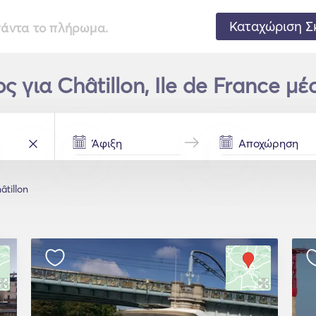
Καταχώριση Σ
 πάντα το πλήρωμα.
 για Châtillon, Ile de France μέ
âtillon