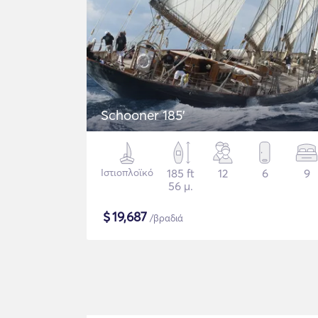
Schooner 185'
Ιστιοπλοϊκό
185 ft
12
6
9
56 μ.
$
19,687
/βραδιά