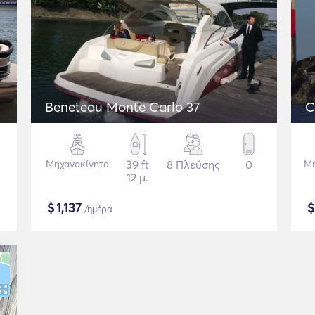
Beneteau Monte Carlo 37
C
Μηχανοκίνητο
39 ft
8 Πλεύσης
0
Μη
12 μ.
$
1,137
/ημέρα