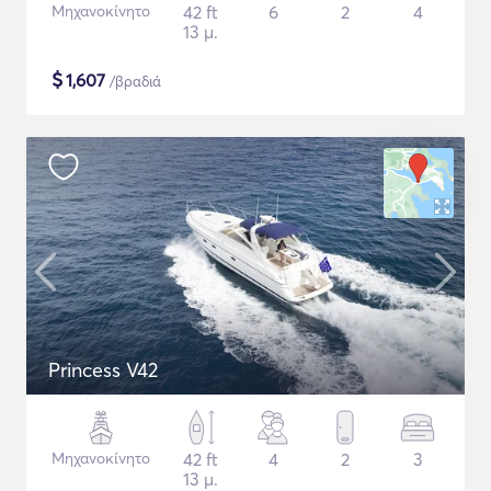
Μηχανοκίνητο
42 ft
6
2
4
13 μ.
$
1,607
/βραδιά
Princess V42
Μηχανοκίνητο
42 ft
4
2
3
13 μ.