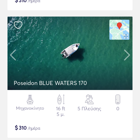
$
310
/ημέρα
Poseidon BLUE WATERS 170
Μηχανοκίνητο
16 ft
5 Πλεύσης
0
5 μ.
$
310
/ημέρα