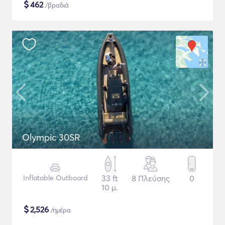
$
462
/βραδιά
Olympic 30SR
Inflatable Outboard
33 ft
8 Πλεύσης
0
10 μ.
$
2,526
/ημέρα