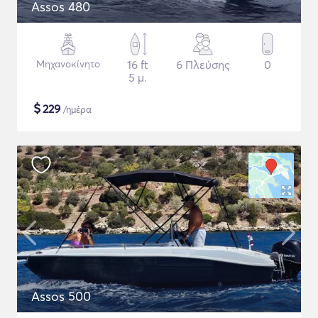
Assos 480
Μηχανοκίνητο
16 ft
6 Πλεύσης
0
5 μ.
$
229
/ημέρα
Assos 500