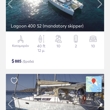
Lagoon 400 S2 (mandatory skipper)
Καταμαράν
40 ft
10
2
10
12 μ.
$
885
/βραδιά