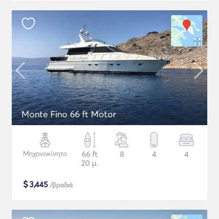
Monte Fino 66 ft Motor
Μηχανοκίνητο
66 ft
8
4
4
20 μ.
$
3,445
/βραδιά