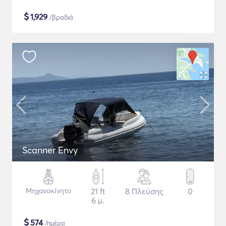
$
1,929
/βραδιά
Scanner Envy
Μηχανοκίνητο
21 ft
8 Πλεύσης
0
6 μ.
$
574
/ημέρα