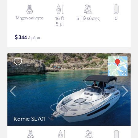
Μηχανοκίνητο
16 ft
5 Πλεύσης
0
5 μ.
$
344
/ημέρα
Karnic SL701