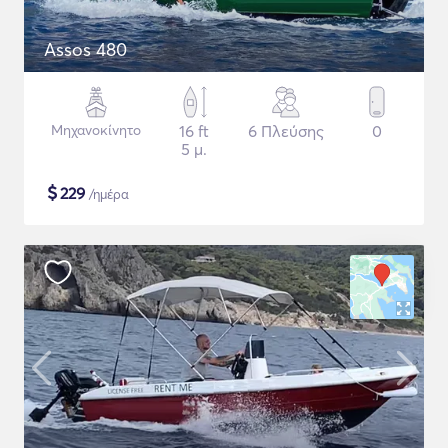
Assos 480
Μηχανοκίνητο
16 ft
6 Πλεύσης
0
5 μ.
$
229
/ημέρα