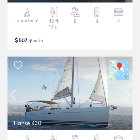
Ιστιοπλοϊκό
43 ft
8
4
4
13 μ.
$
507
/βραδιά
Hanse 430