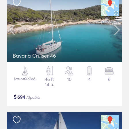
Bavaria Cruiser 46
Ιστιοπλοϊκό
46 ft
10
4
6
14 μ.
$
694
/βραδιά