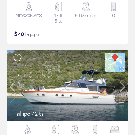
Μηχανοκίνητο
17 ft
6 Πλεύσης
0
5 μ.
$
401
/ημέρα
Psillipo 42 ts