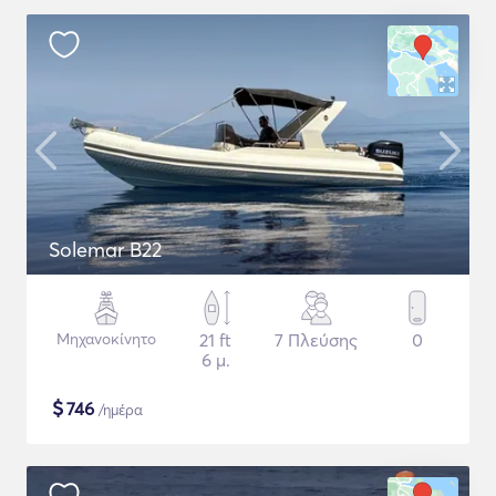
Solemar B22
Μηχανοκίνητο
21 ft
7 Πλεύσης
0
6 μ.
$
746
/ημέρα