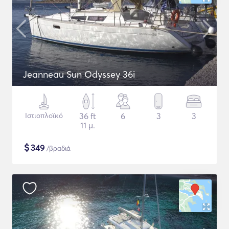
Jeanneau Sun Odyssey 36i
Ιστιοπλοϊκό
36 ft
6
3
3
11 μ.
$
349
/βραδιά