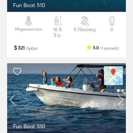
Fun Boat 510
Μηχανοκίνητο
16 ft
5 Πλεύσης
0
5 μ.
$
321
5.0
/ημέρα
(1
κριτικές
)
Fun Boat 510