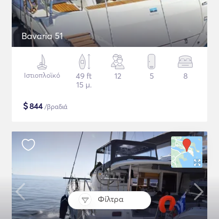
Bavaria 51
Ιστιοπλοϊκό
49 ft
12
5
8
15 μ.
$
844
/βραδιά
Φίλτρα