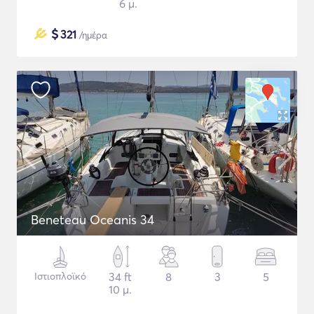
6 μ.
$
321
/ημέρα
Beneteau Oceanis 34
Ιστιοπλοϊκό
34 ft
8
3
5
10 μ.