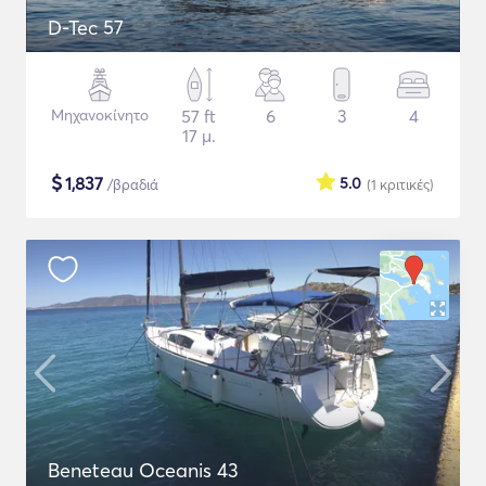
D-Tec 57
Μηχανοκίνητο
57 ft
6
3
4
17 μ.
$
1,837
5.0
/βραδιά
(1
κριτικές
)
Beneteau Oceanis 43