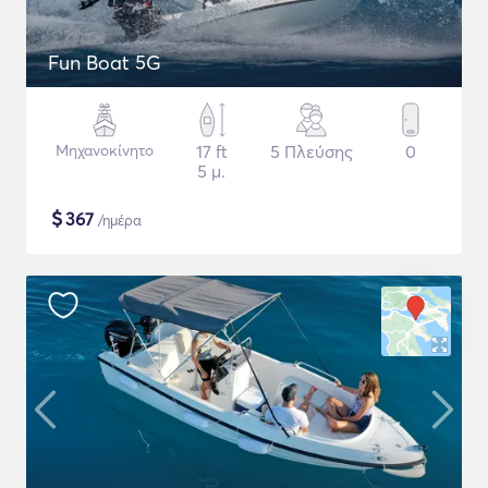
Fun Boat 5G
Μηχανοκίνητο
17 ft
5 Πλεύσης
0
5 μ.
$
367
/ημέρα