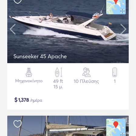
Sunseeker 45 Apache
Μηχανοκίνητο
49 ft
10 Πλεύσης
1
15 μ.
$
1,378
/ημέρα