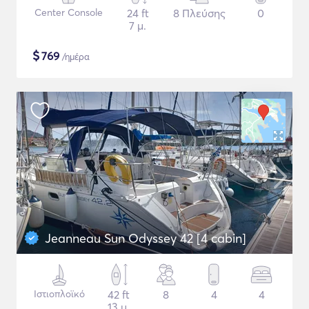
Center Console
24 ft
8 Πλεύσης
0
7 μ.
$
769
/ημέρα
Jeanneau Sun Odyssey 42 [4 cabin]
Ιστιοπλοϊκό
42 ft
8
4
4
13 μ.