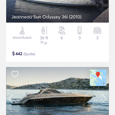
Jeanneau Sun Odyssey 36i (2010)
Ιστιοπλοϊκό
36 ft
6
3
3
11 μ.
$
442
/βραδιά