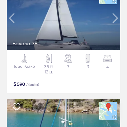
Bavaria 38
Ιστιοπλοϊκό
38 ft
7
3
4
12 μ.
$
590
/βραδιά