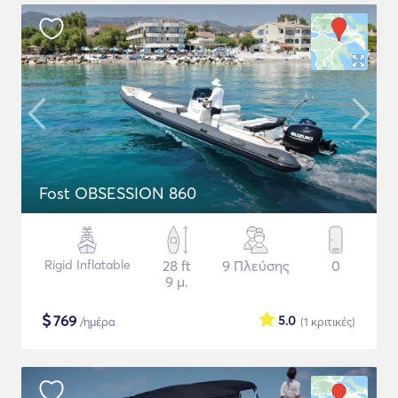
Fost OBSESSION 860
Rigid Inflatable
28 ft
9 Πλεύσης
0
9 μ.
$
769
5.0
/ημέρα
(1
κριτικές
)