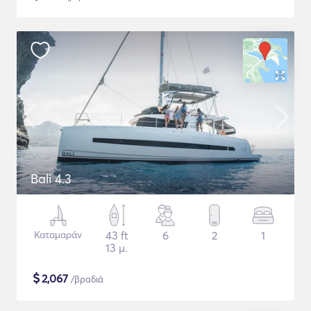
Bali 4.3
Καταμαράν
43 ft
6
2
1
13 μ.
$
2,067
/βραδιά