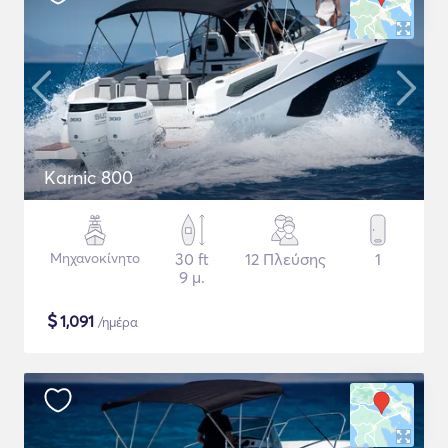
Karnic 800
Μηχανοκίνητο
30 ft
12 Πλεύσης
1
9 μ.
$
1,091
/ημέρα