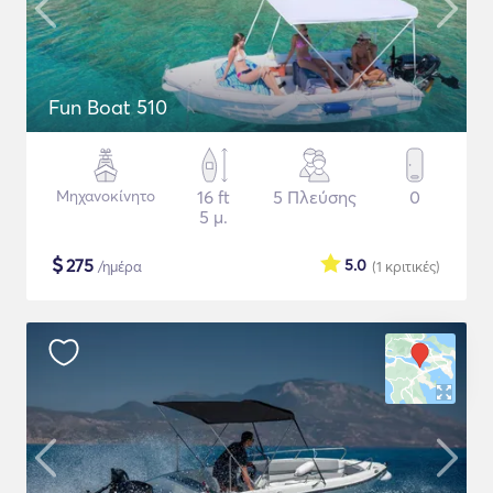
Fun Boat 510
Μηχανοκίνητο
16 ft
5 Πλεύσης
0
5 μ.
$
275
5.0
/ημέρα
(1
κριτικές
)