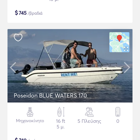
$
745
/βραδιά
Poseidon BLUE WATERS 170
Μηχανοκίνητο
16 ft
5 Πλεύσης
0
5 μ.