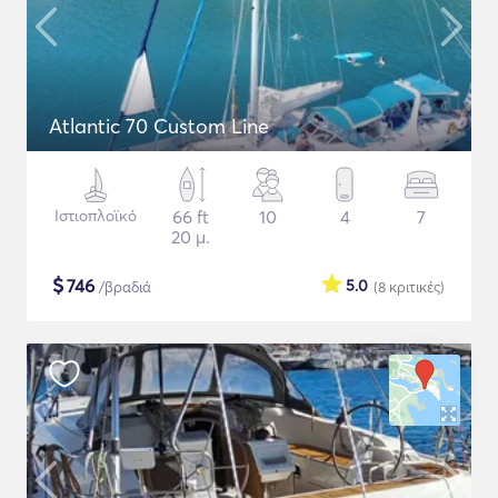
Atlantic 70 Custom Line
Ιστιοπλοϊκό
66 ft
10
4
7
20 μ.
$
746
5.0
/βραδιά
(8
κριτικές
)