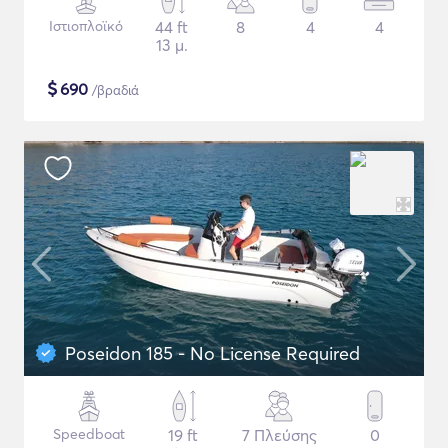
Ιστιοπλοϊκό
44 ft
8
4
4
13 μ.
$
690
/βραδιά
Poseidon 185 - No License Required
Speedboat
19 ft
7 Πλεύσης
0