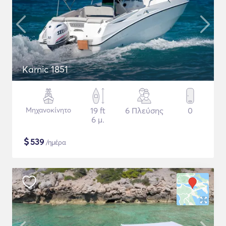
Karnic 1851
Μηχανοκίνητο
19 ft
6 Πλεύσης
0
6 μ.
$
539
/ημέρα