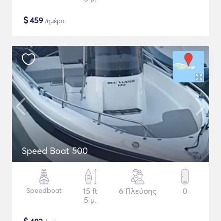
$
459
/ημέρα
Speed Boat 500
Speedboat
15 ft
6 Πλεύσης
0
5 μ.