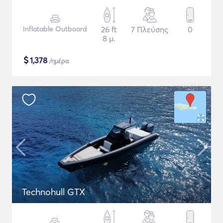
Inflatable Outboard
26 ft
7 Πλεύσης
0
8 μ.
$
1,378
/ημέρα
Technohull GTX