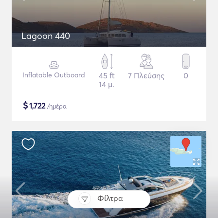
Lagoon 440
Inflatable Outboard
45 ft
7 Πλεύσης
0
14 μ.
$
1,722
/ημέρα
Φίλτρα