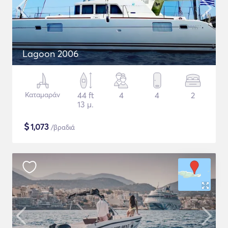
Lagoon 2006
Καταμαράν
44 ft
4
4
2
13 μ.
$
1,073
/βραδιά