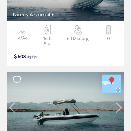
Nireus Azzara 49s
Άλλο
16 ft
6 Πλεύσης
0
5 μ.
$
608
/ημέρα