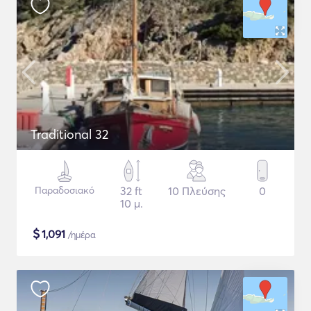
Traditional 32
Παραδοσιακό
32 ft
10 Πλεύσης
0
10 μ.
$
1,091
/ημέρα