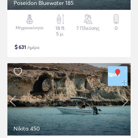
Poseidon Bluewater 185
Μηχανοκίνητο
18 ft
7 Πλεύσης
0
5 μ.
$
631
/ημέρα
Nikita 450