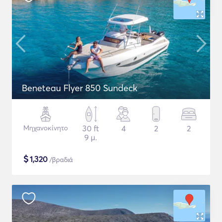
Beneteau Flyer 850 Sundeck
Μηχανοκίνητο
30 ft
4
2
2
9 μ.
$
1,320
/βραδιά