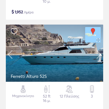
10 μ.
$
1,952
/ημέρα
Ferretti Altura 52S
Μηχανοκίνητο
52 ft
12 Πλεύσης
3
16 μ.