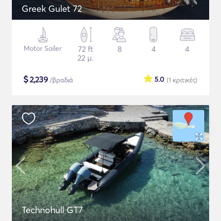
Greek Gulet 72
Motor Sailer
72 ft
8
4
4
22 μ.
$
2,239
5.0
/βραδιά
(1
κριτικές
)
Technohull GT7