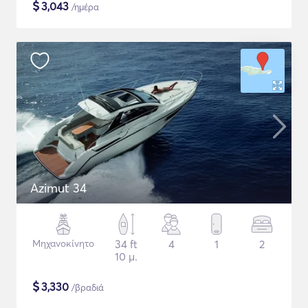
$
3,043
/ημέρα
Azimut 34
Μηχανοκίνητο
34 ft
4
1
2
10 μ.
$
3,330
/βραδιά