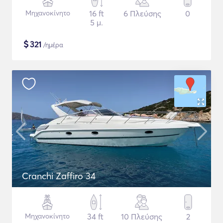
Μηχανοκίνητο
16 ft
6 Πλεύσης
0
5 μ.
$
321
/ημέρα
Cranchi Zaffiro 34
Μηχανοκίνητο
34 ft
10 Πλεύσης
2