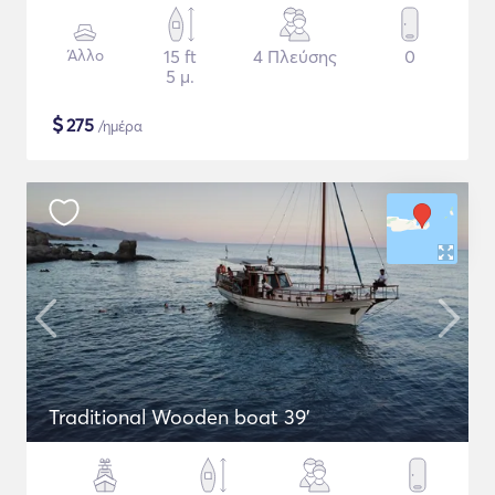
Άλλο
15 ft
4 Πλεύσης
0
5 μ.
$
275
/ημέρα
Traditional Wooden boat 39'