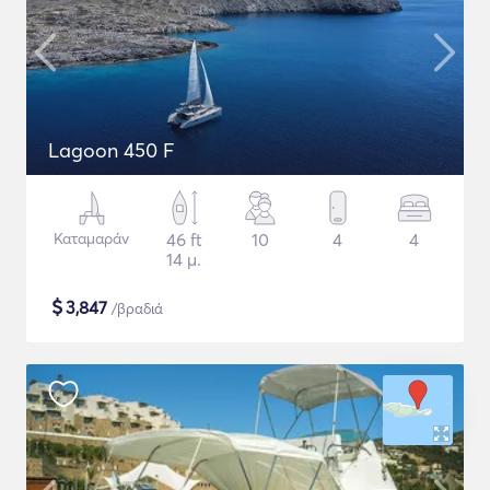
Lagoon 450 F
Καταμαράν
46 ft
10
4
4
14 μ.
$
3,847
/βραδιά