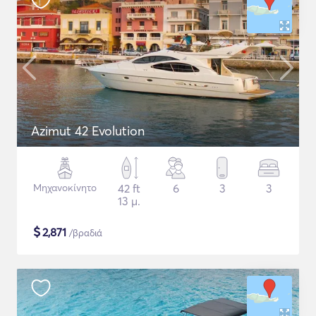
Azimut 42 Evolution
Μηχανοκίνητο
42 ft
6
3
3
13 μ.
$
2,871
/βραδιά