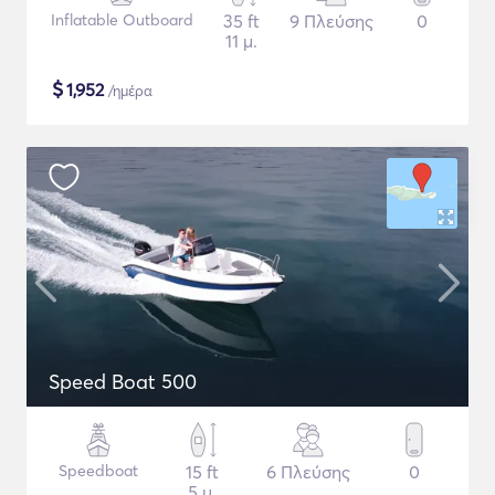
Inflatable Outboard
35 ft
9 Πλεύσης
0
11 μ.
$
1,952
/ημέρα
Speed Boat 500
Speedboat
15 ft
6 Πλεύσης
0
5 μ.