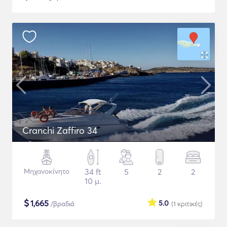
Cranchi Zaffiro 34
Μηχανοκίνητο
34 ft
5
2
2
10 μ.
$
1,665
5.0
/βραδιά
(1
κριτικές
)