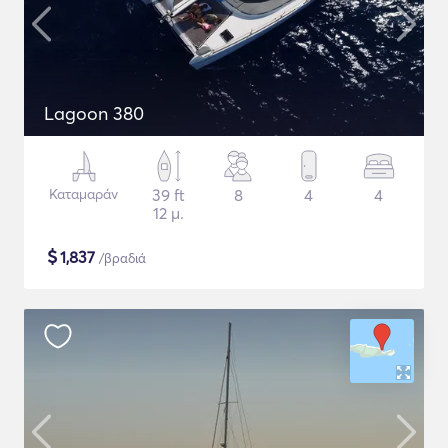
Lagoon 380
Καταμαράν
39 ft
8
4
4
12 μ.
$
1,837
/βραδιά