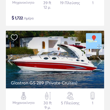
Μηχανοκίνητο
39 ft
19 Πλεύσης
1
12 μ.
$
1,722
/ημέρα
Glastron GS 289 (Private Cruises)
Μηχανοκίνητο
30 ft
5 Πλεύσης
1
9 μ.