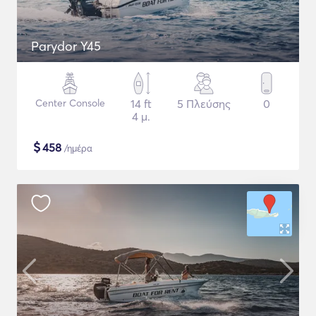
Parydor Y45
Center Console
14 ft
5 Πλεύσης
0
4 μ.
$
458
/ημέρα