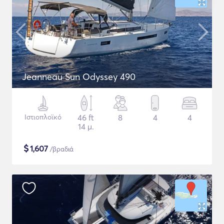
Jeanneau Sun Odyssey 490
Ιστιοπλοϊκό
46 ft
8
4
4
14 μ.
$
1,607
/βραδιά