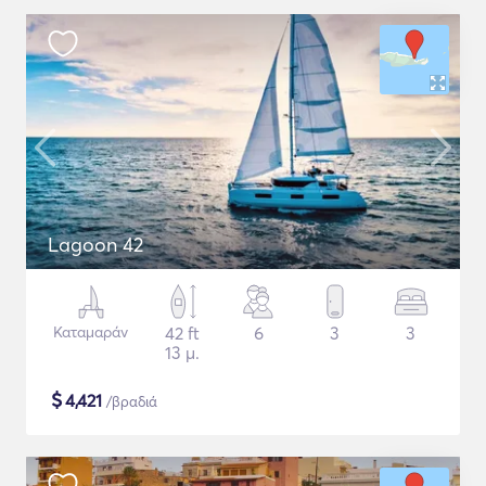
Lagoon 42
Καταμαράν
42 ft
6
3
3
13 μ.
$
4,421
/βραδιά