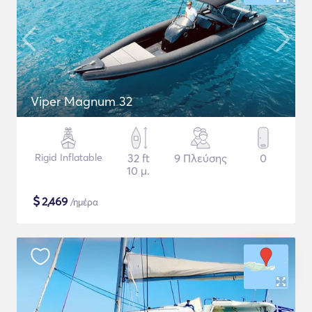
Viper Magnum 32
Rigid Inflatable
32 ft
9 Πλεύσης
0
10 μ.
$
2,469
/ημέρα