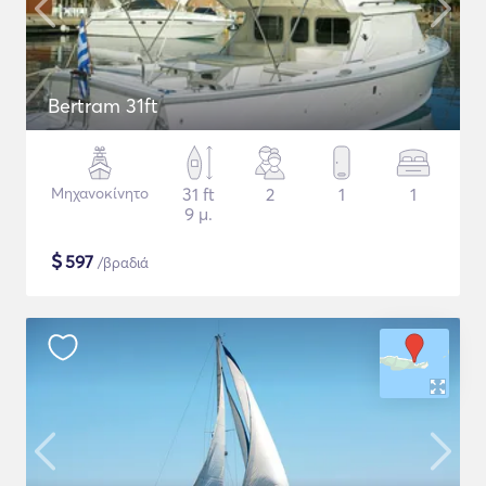
Bertram 31ft
Μηχανοκίνητο
31 ft
2
1
1
9 μ.
$
597
/βραδιά