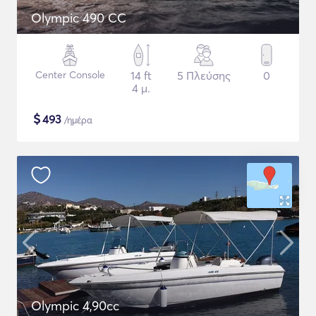
Olympic 490 CC
Center Console
14 ft
5 Πλεύσης
0
4 μ.
$
493
/ημέρα
Olympic 4,90cc