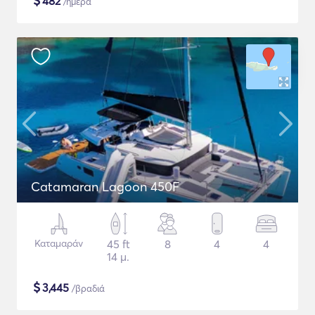
$
482
/ημέρα
Catamaran Lagoon 450F
Καταμαράν
45 ft
8
4
4
14 μ.
$
3,445
/βραδιά