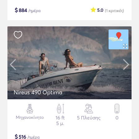
$
884
5.0
/ημέρα
(1
κριτικές
)
Nireus 490 Optima
Μηχανοκίνητο
16 ft
5 Πλεύσης
0
5 μ.
$
516
/ημέρα