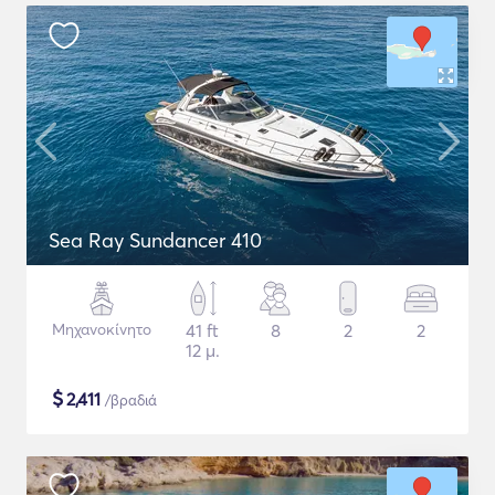
Sea Ray Sundancer 410
Μηχανοκίνητο
41 ft
8
2
2
12 μ.
$
2,411
/βραδιά