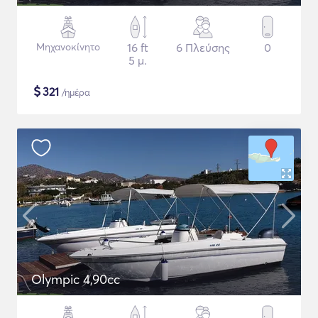
Μηχανοκίνητο
16 ft
6 Πλεύσης
0
5 μ.
$
321
/ημέρα
Olympic 4,90cc