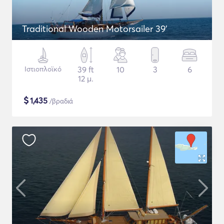
Traditional Wooden Motorsailer 39'
Ιστιοπλοϊκό
39 ft
10
3
6
12 μ.
$
1,435
/βραδιά