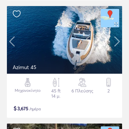
Azimut 45
Μηχανοκίνητο
45 ft
6 Πλεύσης
2
14 μ.
$
3,675
/ημέρα