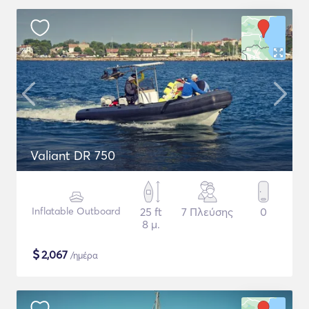
Valiant DR 750
Inflatable Outboard
25 ft
7 Πλεύσης
0
8 μ.
$
2,067
/ημέρα