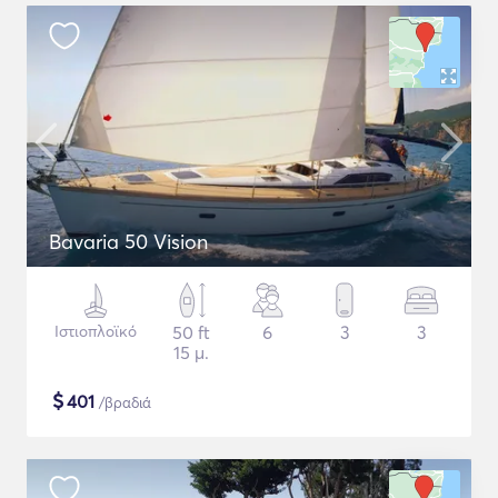
Bavaria 50 Vision
Ιστιοπλοϊκό
50 ft
6
3
3
15 μ.
$
401
/βραδιά