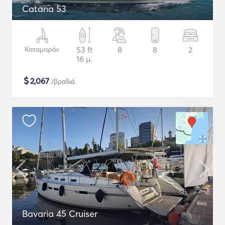
Catana 53
Καταμαράν
53 ft
8
8
2
16 μ.
$
2,067
/βραδιά
Bavaria 45 Cruiser