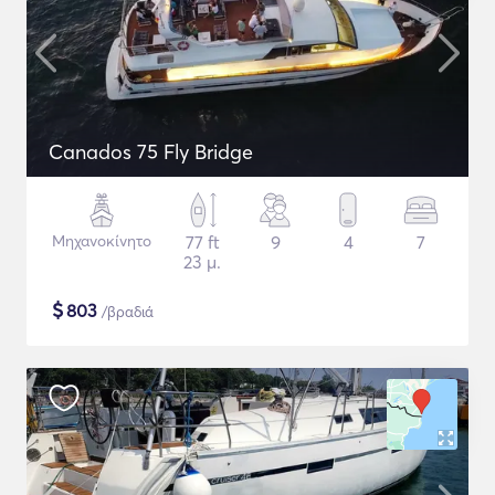
Canados 75 Fly Bridge
Μηχανοκίνητο
77 ft
9
4
7
23 μ.
$
803
/βραδιά