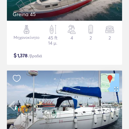
Greina 45
Μηχανοκίνητο
45 ft
4
2
2
14 μ.
$
1,378
/βραδιά