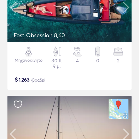
Fost Obsession 8,60
Μηχανοκίνητο
30 ft
4
0
2
9 μ.
$
1,263
/βραδιά