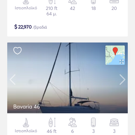
Ιστιοπλοϊκό
210 ft
42
18
20
64 μ.
$
22,970
/βραδιά
Bavaria 46
Ιστιοπλοϊκό
46 ft
6
3
3