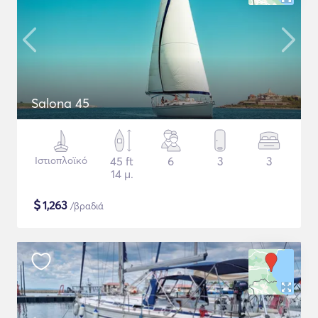
Salona 45
Ιστιοπλοϊκό
45 ft
6
3
3
14 μ.
$
1,263
/βραδιά