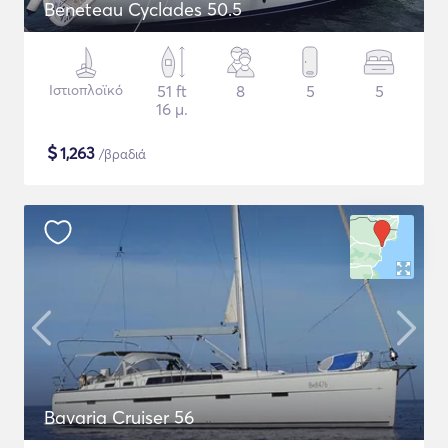
Beneteau Cyclades 50.5
Ιστιοπλοϊκό
51 ft
8
5
5
16 μ.
$
1,263
/βραδιά
Bavaria Cruiser 56