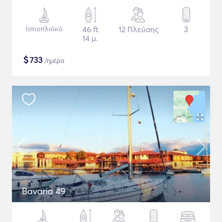
Ιστιοπλοϊκό
46 ft
12 Πλεύσης
3
14 μ.
$
733
/ημέρα
Bavaria 49