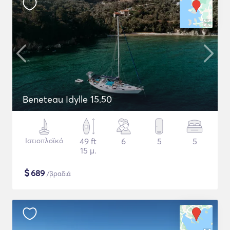
Beneteau Idylle 15.50
Ιστιοπλοϊκό
49 ft
6
5
5
15 μ.
$
689
/βραδιά