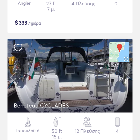
Angler
23 ft
4 Πλεύσης
0
7 μ.
$
333
/ημέρα
Beneteau CYCLADES
Ιστιοπλοϊκό
50 ft
12 Πλεύσης
4
15 μ.