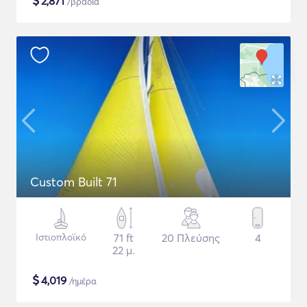
$
2,871
/βραδιά
Custom Built 71
Ιστιοπλοϊκό
71 ft
20 Πλεύσης
4
22 μ.
$
4,019
/ημέρα