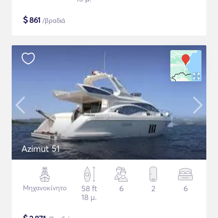
$
861
/βραδιά
Azimut 51
Μηχανοκίνητο
58 ft
6
2
6
18 μ.