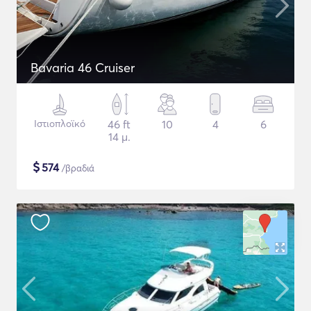
Bavaria 46 Cruiser
Ιστιοπλοϊκό
46 ft
10
4
6
14 μ.
$
574
/βραδιά