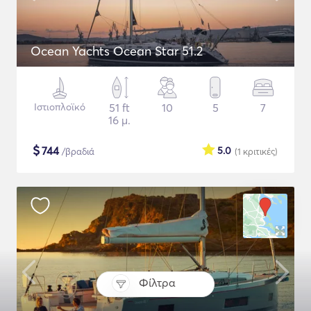
Ocean Yachts Ocean Star 51.2
Ιστιοπλοϊκό
51 ft
10
5
7
16 μ.
$
744
5.0
/βραδιά
(1
κριτικές
)
Φίλτρα