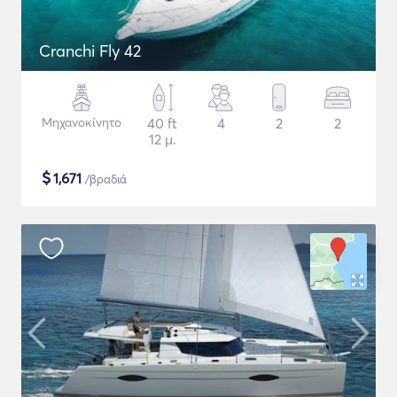
Cranchi Fly 42
Μηχανοκίνητο
40 ft
4
2
2
12 μ.
$
1,671
/βραδιά