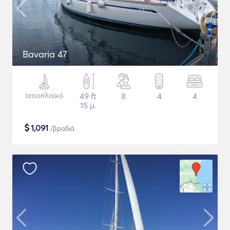
Bavaria 47
Ιστιοπλοϊκό
49 ft
8
4
4
15 μ.
$
1,091
/βραδιά