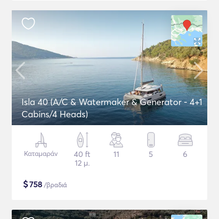
Isla 40 (A/C & Watermaker & Generator - 4+1
Cabins/4 Heads)
Καταμαράν
40 ft
11
5
6
12 μ.
$
758
/βραδιά