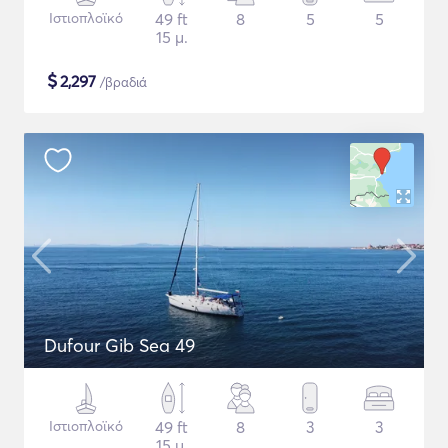
Ιστιοπλοϊκό
49 ft
8
5
5
15 μ.
$
2,297
/βραδιά
Dufour Gib Sea 49
Ιστιοπλοϊκό
49 ft
8
3
3
15 μ.