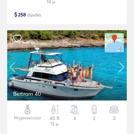
14 μ.
$
258
/βραδιά
Bertram 40
Μηχανοκίνητο
40 ft
4
2
3
12 μ.