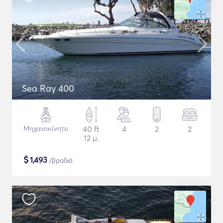
Sea Ray 400
Μηχανοκίνητο
40 ft
4
2
2
12 μ.
$
1,493
/βραδιά