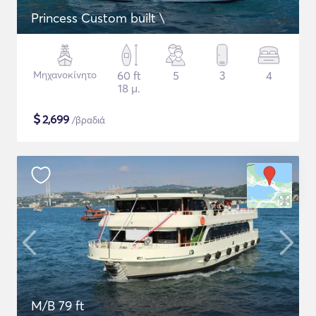
Princess Custom built \
Μηχανοκίνητο
60 ft
5
3
4
18 μ.
$
2,699
/βραδιά
M/B 79 ft