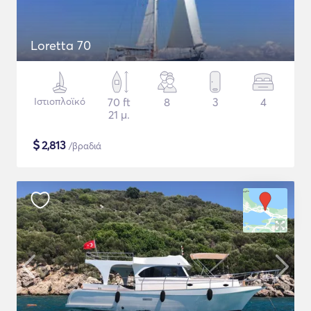
Loretta 70
Ιστιοπλοϊκό
70 ft
8
3
4
21 μ.
$
2,813
/βραδιά