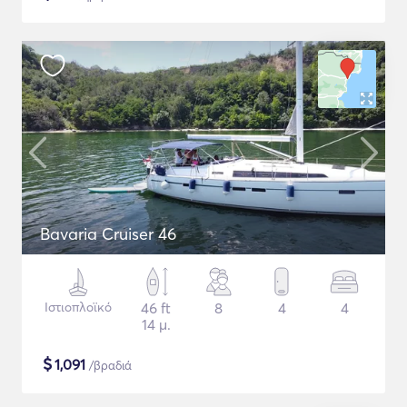
Bavaria Cruiser 46
Ιστιοπλοϊκό
46 ft
8
4
4
14 μ.
$
1,091
/βραδιά