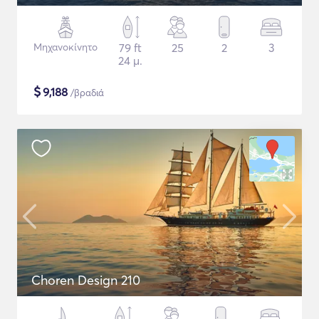
Μηχανοκίνητο
79 ft
25
2
3
24 μ.
$
9,188
/βραδιά
Choren Design 210