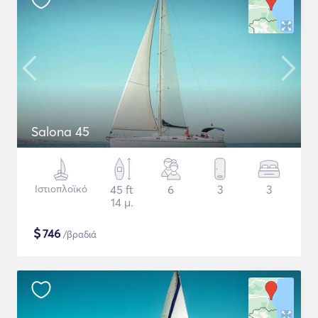
Salona 45
Ιστιοπλοϊκό
45 ft
6
3
3
14 μ.
$
746
/βραδιά