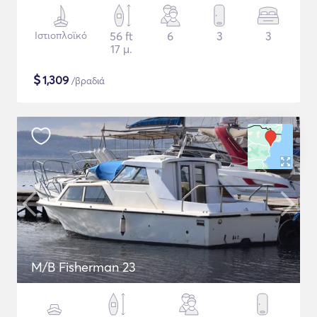
Ιστιοπλοϊκό
56 ft
6
3
3
17 μ.
$
1,309
/βραδιά
M/B Fisherman 23