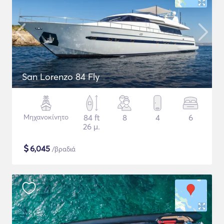
San Lorenzo 84 Fly
Μηχανοκίνητο
84 ft
8
4
6
26 μ.
$
6,045
/βραδιά