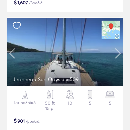
$
1,607
/βραδιά
Jeanneau Sun Odyssey 509
Ιστιοπλοϊκό
50 ft
10
5
5
15 μ.
$
901
/βραδιά