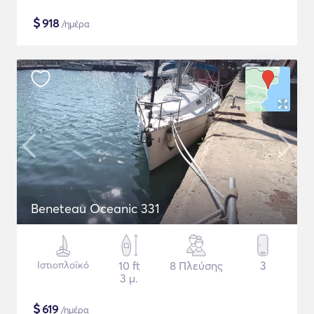
$
918
/ημέρα
Beneteau Oceanic 331
Ιστιοπλοϊκό
10 ft
8 Πλεύσης
3
3 μ.
$
619
/ημέρα