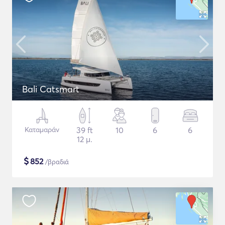
Bali Catsmart
Καταμαράν
39 ft
10
6
6
12 μ.
$
852
/βραδιά