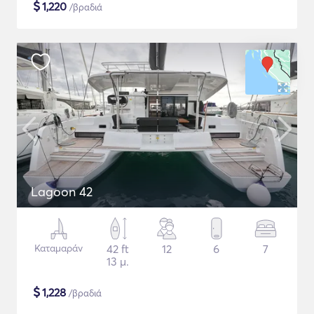
$
1,220
/βραδιά
Lagoon 42
Καταμαράν
42 ft
12
6
7
13 μ.
$
1,228
/βραδιά