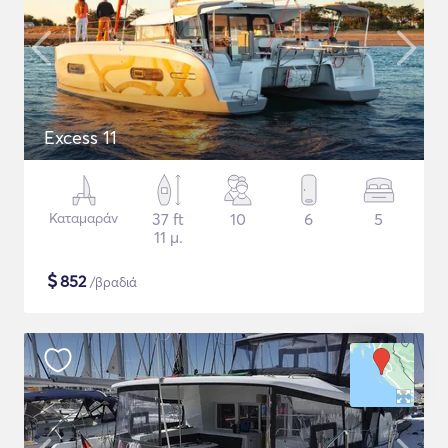
Excess 11
Καταμαράν
37 ft
10
6
5
11 μ.
$
852
/βραδιά