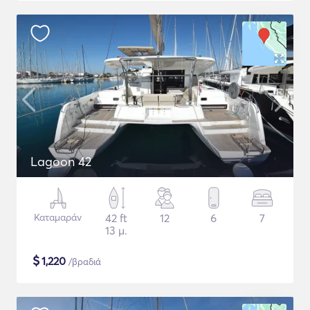
Lagoon 42
Καταμαράν
42 ft
12
6
7
13 μ.
$
1,220
/βραδιά