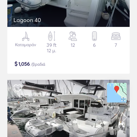
Lagoon 40
Καταμαράν
39 ft
12
6
7
12 μ.
$
1,056
/βραδιά