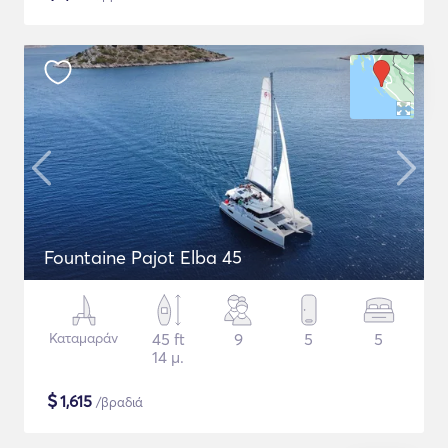
Fountaine Pajot Elba 45
Καταμαράν
45 ft
9
5
5
14 μ.
$
1,615
/βραδιά