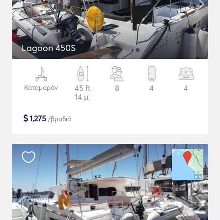
Lagoon 450S
Καταμαράν
45 ft
8
4
4
14 μ.
$
1,275
/βραδιά