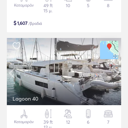
Καταμαράν
49 ft
10
5
8
15 μ.
$
1,607
/βραδιά
Lagoon 40
Καταμαράν
39 ft
12
6
7
12 μ.