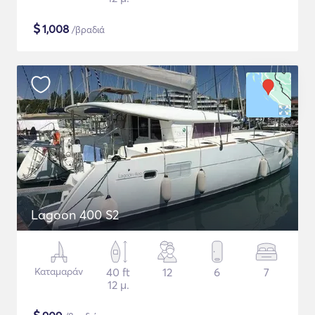
$
1,008
/βραδιά
Lagoon 400 S2
Καταμαράν
40 ft
12
6
7
12 μ.