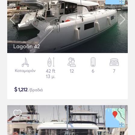
Lagoon 42
Καταμαράν
42 ft
12
6
7
13 μ.
$
1,212
/βραδιά