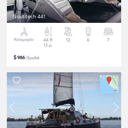
Nautitech 441
Καταμαράν
44 ft
12
6
7
13 μ.
$
986
/βραδιά