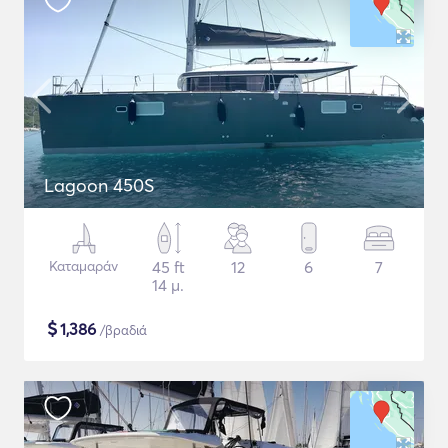
Lagoon 450S
Καταμαράν
45 ft
12
6
7
14 μ.
$
1,386
/βραδιά