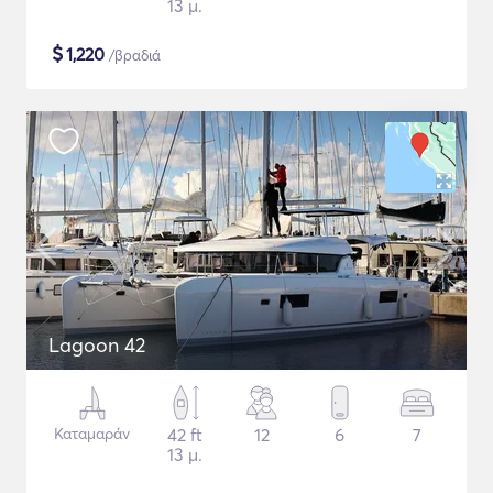
13 μ.
$
1,220
/βραδιά
Lagoon 42
Καταμαράν
42 ft
12
6
7
13 μ.