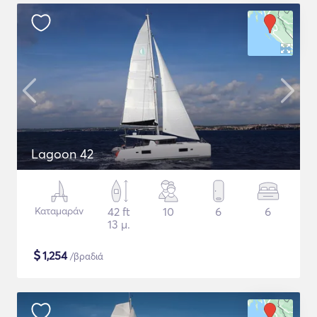
Lagoon 42
Καταμαράν
42 ft
10
6
6
13 μ.
$
1,254
/βραδιά