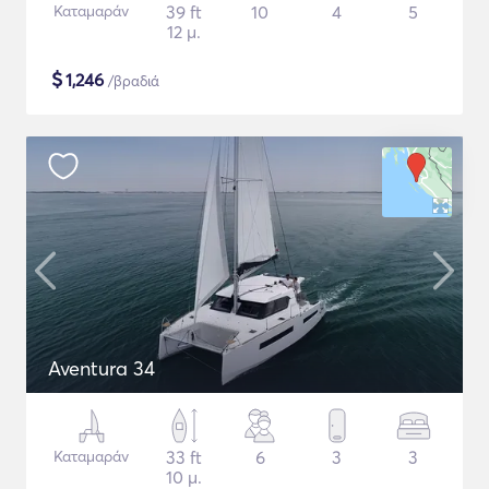
Καταμαράν
39 ft
10
4
5
12 μ.
$
1,246
/βραδιά
Aventura 34
Καταμαράν
33 ft
6
3
3
10 μ.