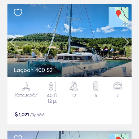
Lagoon 400 S2
Καταμαράν
40 ft
12
6
7
12 μ.
$
1,021
/βραδιά