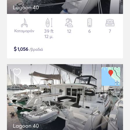
Lagoon 40
Καταμαράν
39 ft
12
6
7
12 μ.
$
1,056
/βραδιά
Lagoon 40