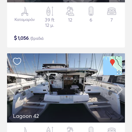
Καταμαράν
39 ft
12
6
7
12 μ.
$
1,056
/βραδιά
Lagoon 42