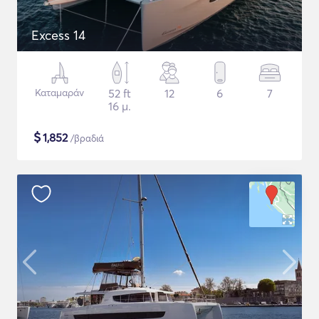
Excess 14
Καταμαράν
52 ft
12
6
7
16 μ.
$
1,852
/βραδιά