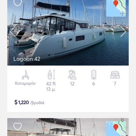
Lagoon 42
Καταμαράν
42 ft
12
6
7
13 μ.
$
1,220
/βραδιά