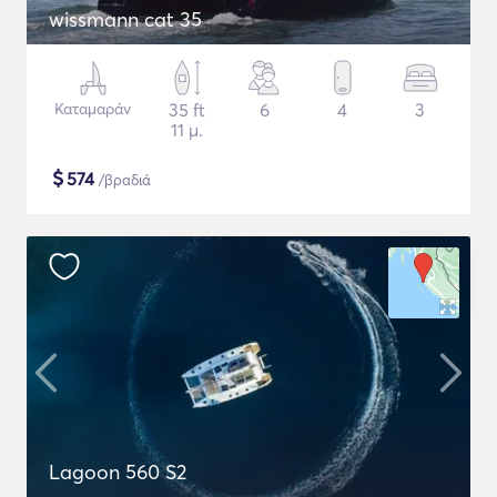
wissmann cat 35
Καταμαράν
35 ft
6
4
3
11 μ.
$
574
/βραδιά
Lagoon 560 S2