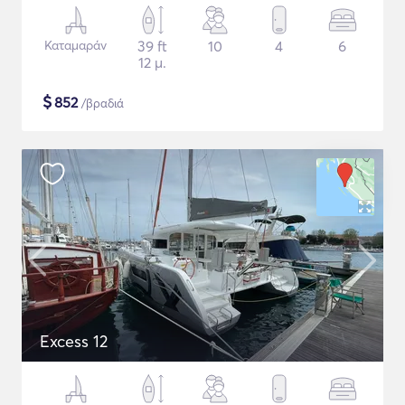
Καταμαράν
39 ft
10
4
6
12 μ.
$
852
/βραδιά
Excess 12