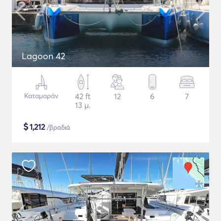
Lagoon 42
Καταμαράν
42 ft
12
6
7
13 μ.
$
1,212
/βραδιά