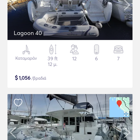
Lagoon 40
Καταμαράν
39 ft
12
6
7
12 μ.
$
1,056
/βραδιά