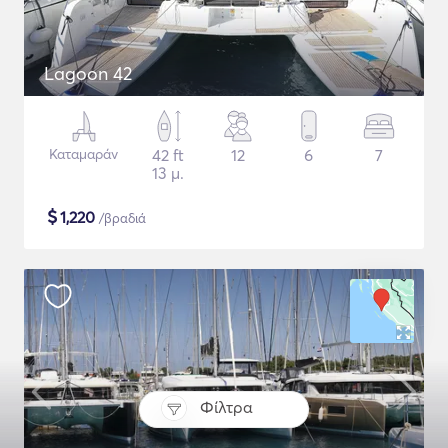
Lagoon 42
Καταμαράν
42 ft
12
6
7
13 μ.
$
1,220
/βραδιά
Φίλτρα