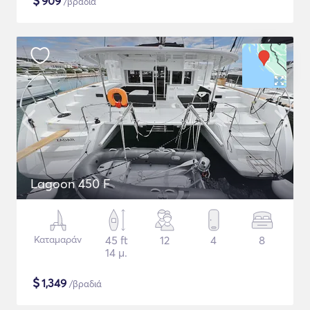
$
909
/βραδιά
Lagoon 450 F
Καταμαράν
45 ft
12
4
8
14 μ.
$
1,349
/βραδιά