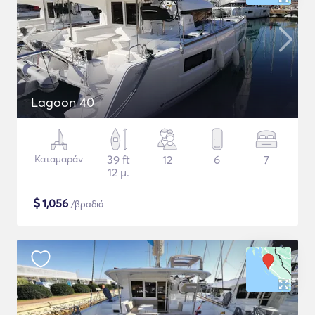
Lagoon 40
Καταμαράν
39 ft
12
6
7
12 μ.
$
1,056
/βραδιά