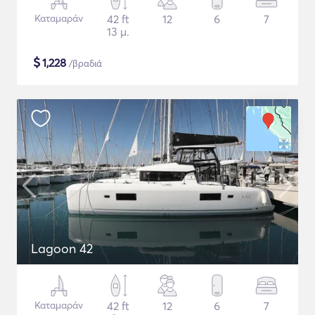
Καταμαράν
42 ft
12
6
7
13 μ.
$
1,228
/βραδιά
Lagoon 42
Καταμαράν
42 ft
12
6
7