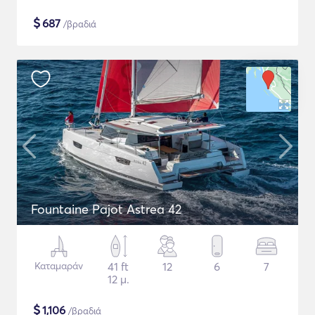
$
687
/βραδιά
Fountaine Pajot Astrea 42
Καταμαράν
41 ft
12
6
7
12 μ.
$
1,106
/βραδιά