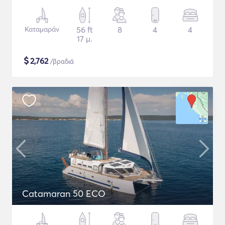
Καταμαράν
56 ft
8
4
4
17 μ.
$
2,762
/βραδιά
Catamaran 50 ECO