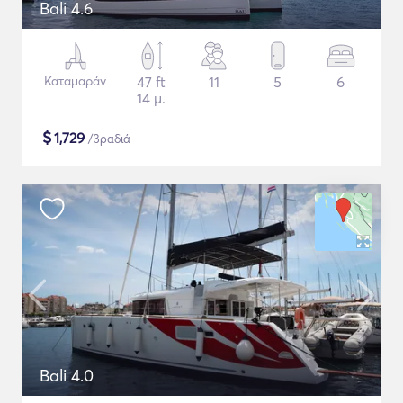
Bali 4.6
Καταμαράν
47 ft
11
5
6
14 μ.
$
1,729
/βραδιά
Bali 4.0