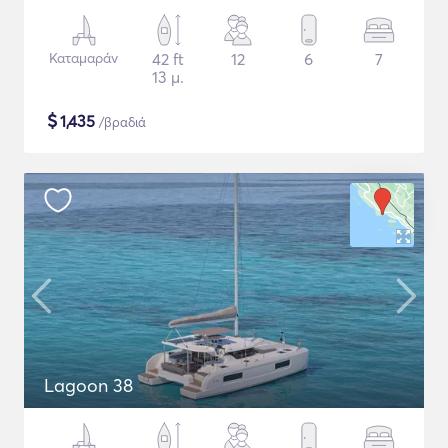
Καταμαράν
42 ft
12
6
7
13 μ.
$
1,435
/βραδιά
Lagoon 38