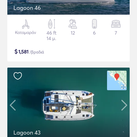
Lagoon 46
Καταμαράν
46 ft
12
6
7
14 μ.
$
1,581
/βραδιά
Lagoon 43