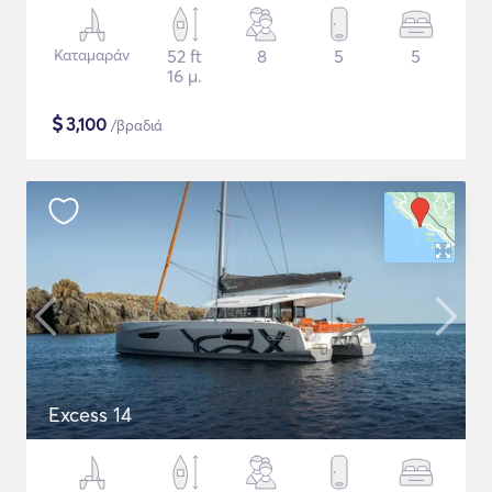
Καταμαράν
52 ft
8
5
5
16 μ.
$
3,100
/βραδιά
Excess 14