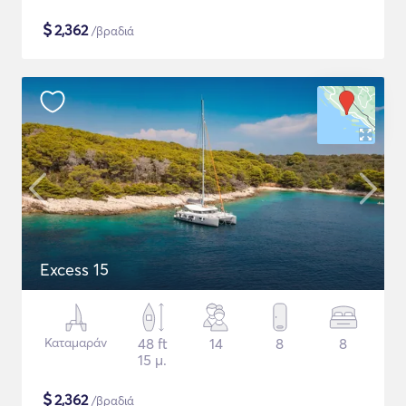
$
2,362
/βραδιά
Excess 15
Καταμαράν
48 ft
14
8
8
15 μ.
$
2,362
/βραδιά