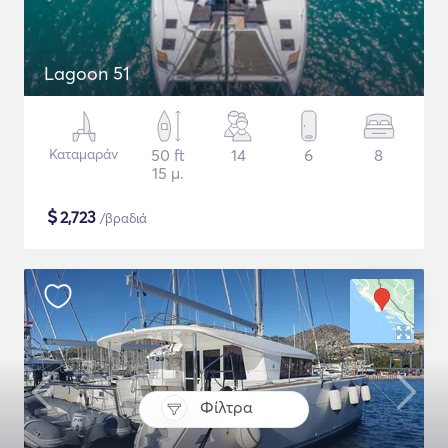
Lagoon 51
Καταμαράν
50 ft
14
6
8
15 μ.
$
2,723
/βραδιά
Φίλτρα