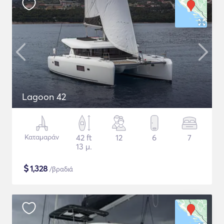
Lagoon 42
Καταμαράν
42 ft
12
6
7
13 μ.
$
1,328
/βραδιά