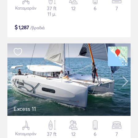
Καταμαράν
37 ft
12
6
7
11 μ.
$
1,287
/βραδιά
Excess 11
Καταμαράν
37 ft
12
6
7