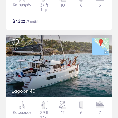
Καταμαράν
37 ft
10
6
6
11 μ.
$
1,320
/βραδιά
Lagoon 40
Καταμαράν
39 ft
12
6
7
12 μ.