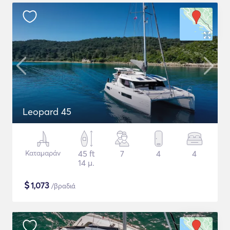
Leopard 45
Καταμαράν
45 ft
7
4
4
14 μ.
$
1,073
/βραδιά