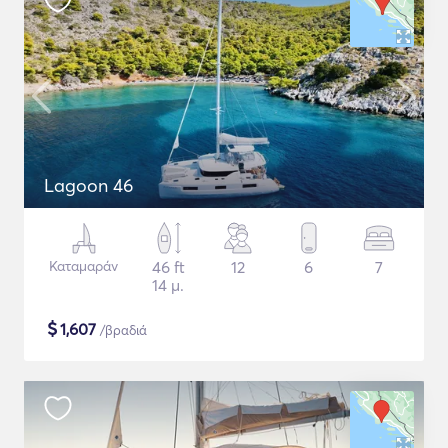
Lagoon 46
Καταμαράν
46 ft
12
6
7
14 μ.
$
1,607
/βραδιά