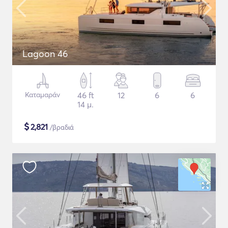
Lagoon 46
Καταμαράν
46 ft
12
6
6
14 μ.
$
2,821
/βραδιά