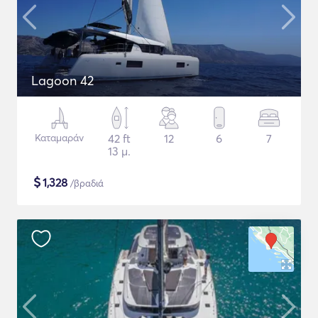
Lagoon 42
Καταμαράν
42 ft
12
6
7
13 μ.
$
1,328
/βραδιά