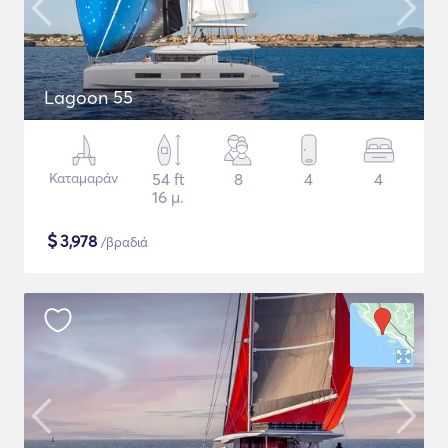
Lagoon 55
Καταμαράν
54 ft
8
4
4
16 μ.
$
3,978
/βραδιά