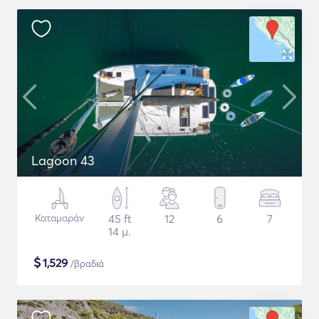
Lagoon 43
Καταμαράν
45 ft
12
6
7
14 μ.
$
1,529
/βραδιά