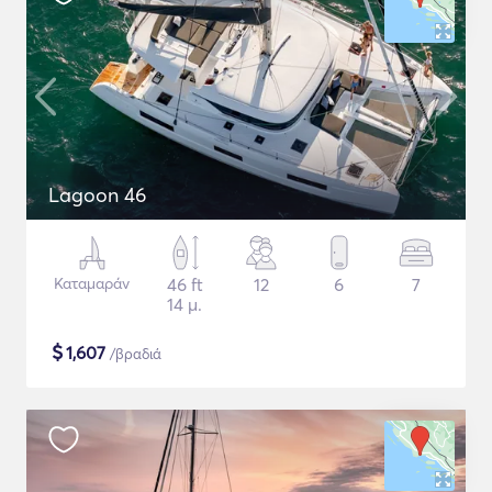
Lagoon 46
Καταμαράν
46 ft
12
6
7
14 μ.
$
1,607
/βραδιά