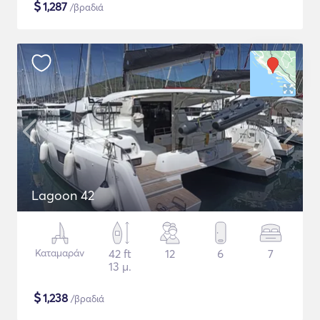
$
1,287
/βραδιά
Lagoon 42
Καταμαράν
42 ft
12
6
7
13 μ.
$
1,238
/βραδιά