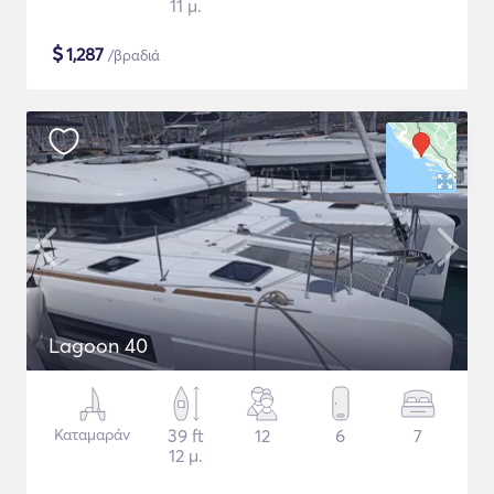
11 μ.
$
1,287
/βραδιά
Lagoon 40
Καταμαράν
39 ft
12
6
7
12 μ.