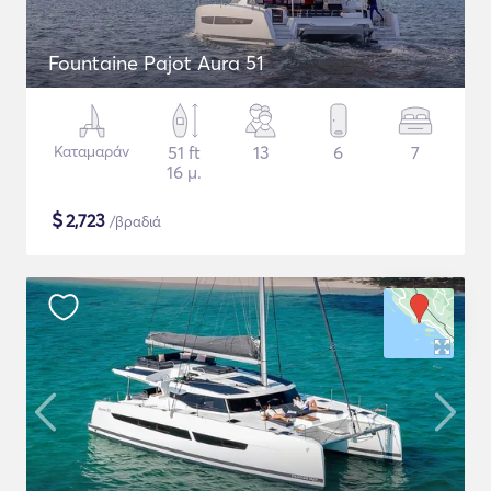
Fountaine Pajot Aura 51
Καταμαράν
51 ft
13
6
7
16 μ.
$
2,723
/βραδιά