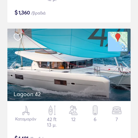
$
1,360
/βραδιά
Lagoon 42
Καταμαράν
42 ft
12
6
7
13 μ.