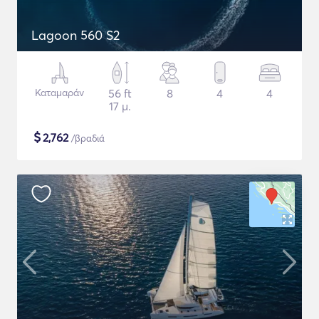
Lagoon 560 S2
Καταμαράν
56 ft
8
4
4
17 μ.
$
2,762
/βραδιά