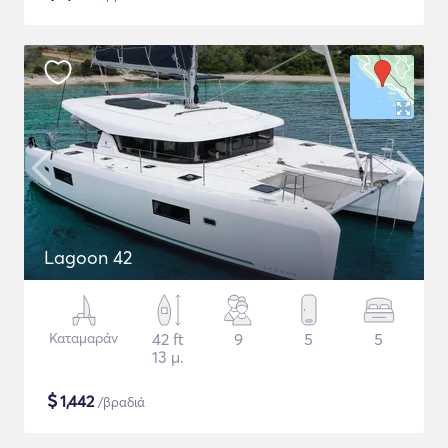
Lagoon 42
Καταμαράν
42 ft
9
5
5
13 μ.
$
1,442
/βραδιά