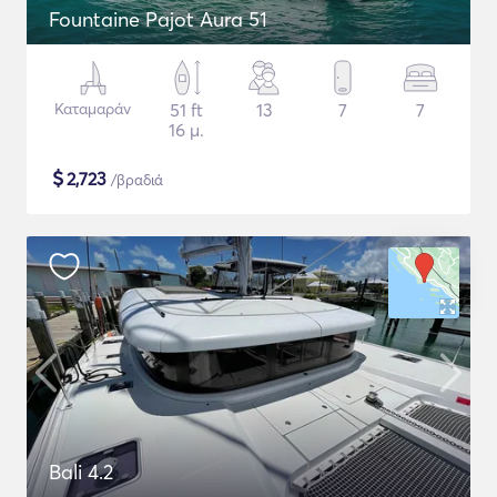
Fountaine Pajot Aura 51
Καταμαράν
51 ft
13
7
7
16 μ.
$
2,723
/βραδιά
Bali 4.2