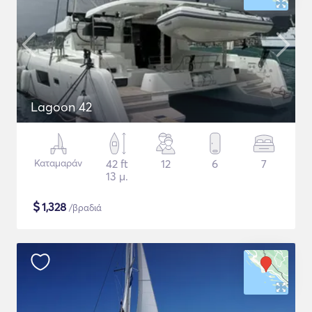
Lagoon 42
Καταμαράν
42 ft
12
6
7
13 μ.
$
1,328
/βραδιά