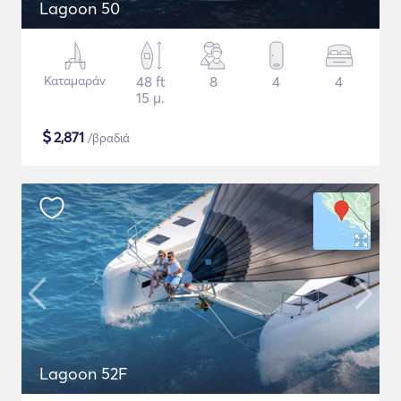
Lagoon 50
Καταμαράν
48 ft
8
4
4
15 μ.
$
2,871
/βραδιά
Lagoon 52F