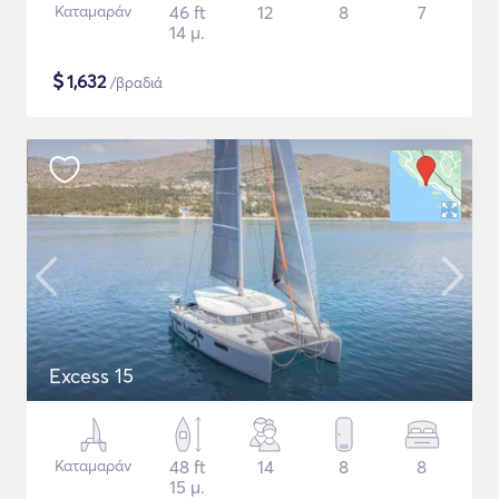
Καταμαράν
46 ft
12
8
7
14 μ.
$
1,632
/βραδιά
Excess 15
Καταμαράν
48 ft
14
8
8
15 μ.