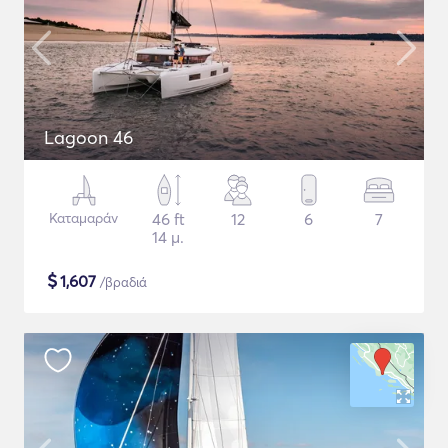
Lagoon 46
Καταμαράν
46 ft
12
6
7
14 μ.
$
1,607
/βραδιά