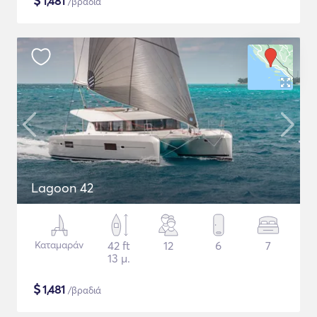
$
1,481
/βραδιά
Lagoon 42
Καταμαράν
42 ft
12
6
7
13 μ.
$
1,481
/βραδιά