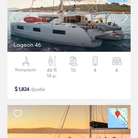
Lagoon 46
Καταμαράν
46 ft
10
4
4
14 μ.
$
1,824
/βραδιά