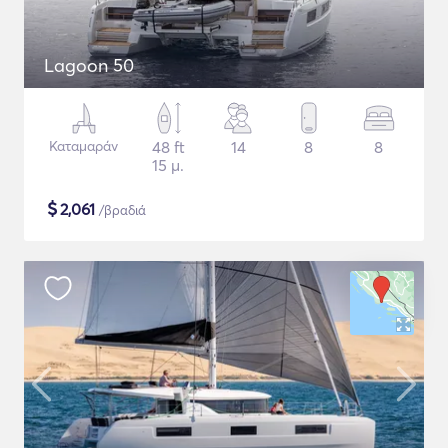
Lagoon 50
Καταμαράν
48 ft
14
8
8
15 μ.
$
2,061
/βραδιά