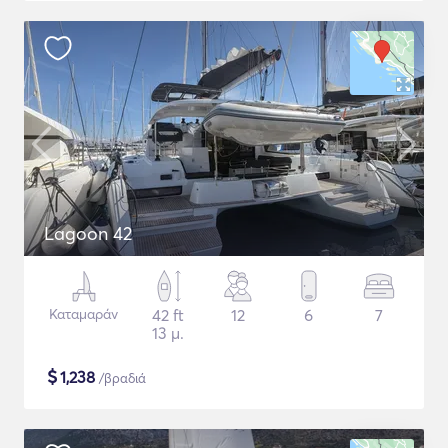
Lagoon 42
Καταμαράν
42 ft
12
6
7
13 μ.
$
1,238
/βραδιά