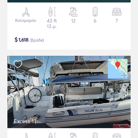
Καταμαράν
43 ft
12
6
7
13 μ.
$
1,618
/βραδιά
Excess 11