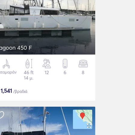
agoon 450 F
αταμαράν
46 ft
12
6
8
14 μ.
$
1,541
/βραδιά