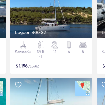
Lagoon 400 S2
L
Καταμαράν
39 ft
12
6
8
Κ
12 μ.
$
1,156
/βραδιά