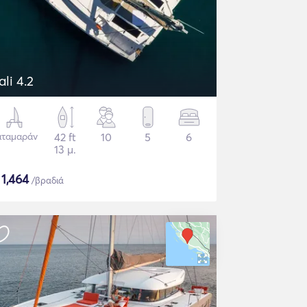
ali 4.2
αταμαράν
42 ft
10
5
6
13 μ.
$
1,464
/βραδιά