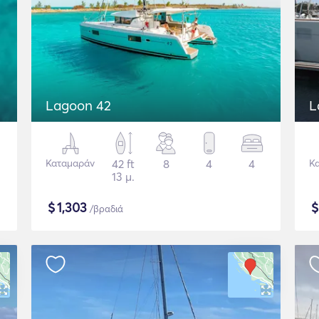
Lagoon 42
L
Καταμαράν
42 ft
8
4
4
Κ
13 μ.
$
1,303
/βραδιά