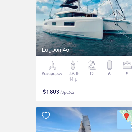
Lagoon 46
Καταμαράν
46 ft
12
6
8
14 μ.
$
1,803
/βραδιά