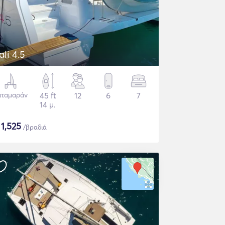
ali 4.5
αταμαράν
45 ft
12
6
7
14 μ.
$
1,525
/βραδιά