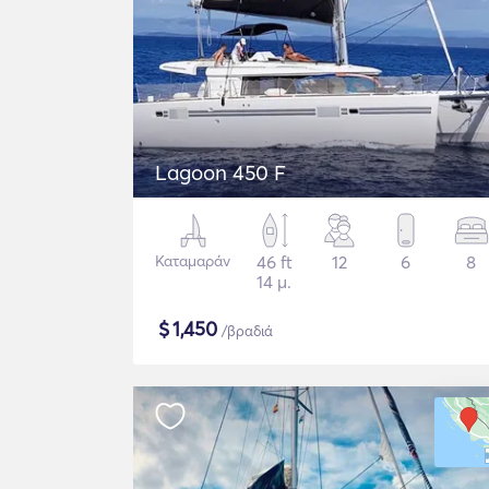
Lagoon 450 F
Καταμαράν
46 ft
12
6
8
14 μ.
$
1,450
/βραδιά