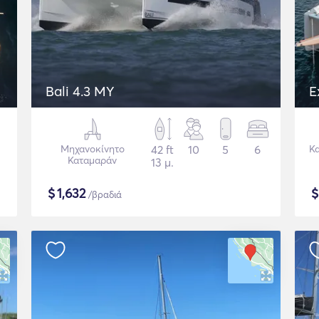
Bali 4.3 MY
E
Μηχανοκίνητο
42 ft
10
5
6
Κ
Καταμαράν
13 μ.
$
1,632
/βραδιά