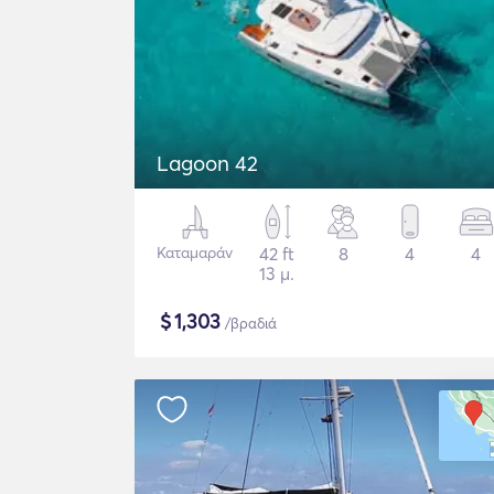
Lagoon 42
Καταμαράν
42 ft
8
4
4
13 μ.
$
1,303
/βραδιά