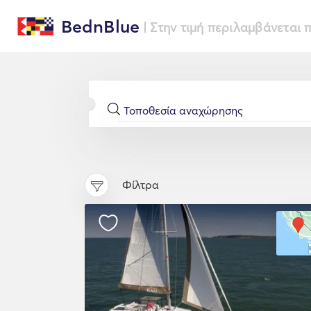
BednBlue
| Στην τιμή περιλαμβάνεται
Φίλτρα