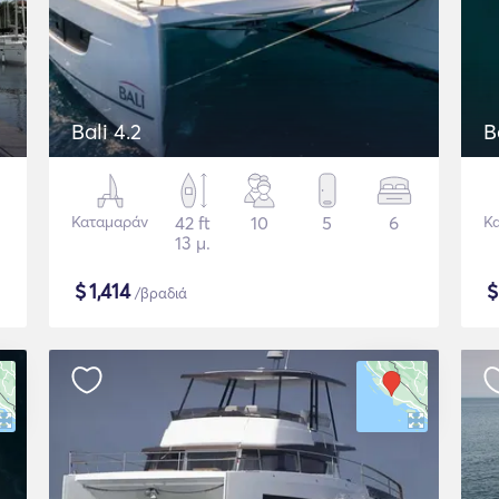
Bali 4.2
B
Καταμαράν
42 ft
10
5
6
Κ
13 μ.
$
1,414
/βραδιά