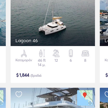
Lagoon 46
L
Καταμαράν
46 ft
12
6
8
Κ
14 μ.
$
1,844
/βραδιά