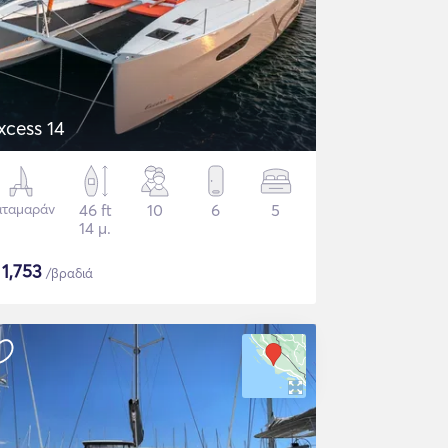
xcess 14
αταμαράν
46 ft
10
6
5
14 μ.
$
1,753
/βραδιά