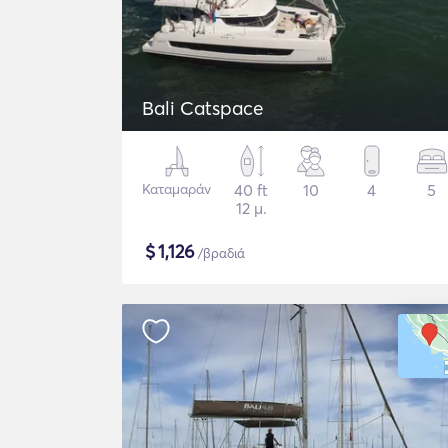
Bali Catspace
Καταμαράν
40 ft
10
4
5
12 μ.
$
1,126
/βραδιά