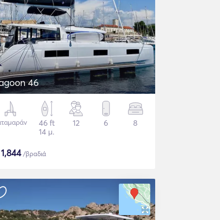
agoon 46
αταμαράν
46 ft
12
6
8
14 μ.
$
1,844
/βραδιά