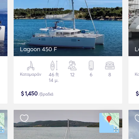
Lagoon 450 F
L
Καταμαράν
46 ft
12
6
8
Κ
14 μ.
$
1,450
/βραδιά