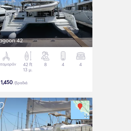
agoon 42
αταμαράν
42 ft
8
4
4
13 μ.
$
1,450
/βραδιά