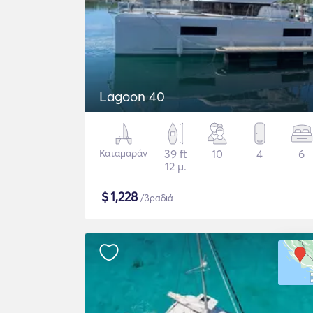
Lagoon 40
Καταμαράν
39 ft
10
4
6
12 μ.
$
1,228
/βραδιά