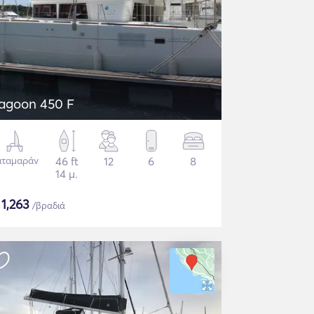
agoon 450 F
αταμαράν
46 ft
12
6
8
14 μ.
$
1,263
/βραδιά