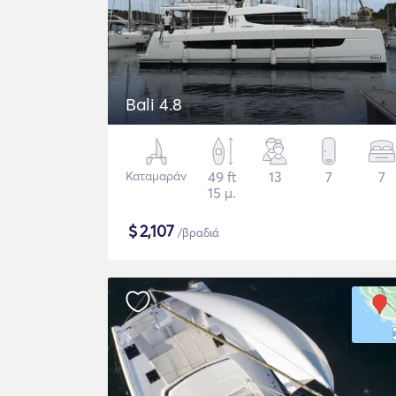
Bali 4.8
Καταμαράν
49 ft
13
7
7
15 μ.
$
2,107
/βραδιά