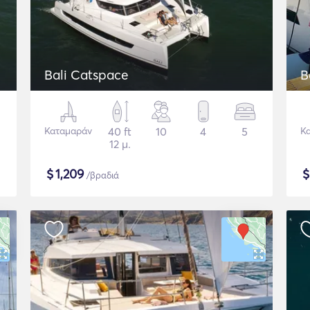
Bali Catspace
B
Καταμαράν
40 ft
10
4
5
Κ
12 μ.
$
1,209
/βραδιά