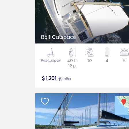
Bali Catspace
Καταμαράν
40 ft
10
4
5
12 μ.
$
1,201
/βραδιά