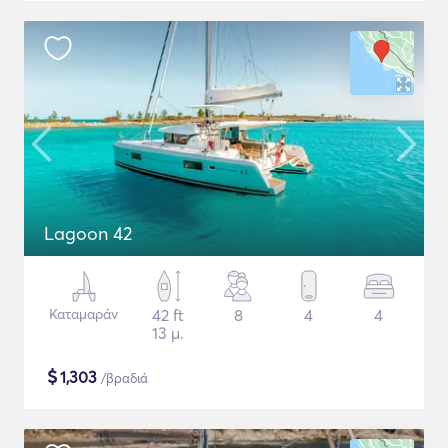
Lagoon 42
Καταμαράν
42 ft
8
4
4
13 μ.
$
1,303
/βραδιά