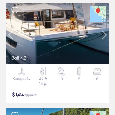
Bali 4.2
Καταμαράν
42 ft
10
5
6
13 μ.
$
1,414
/βραδιά