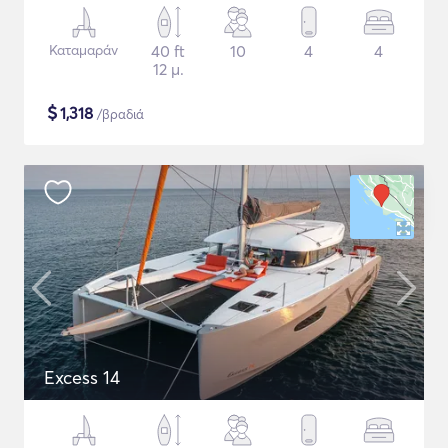
Καταμαράν
40 ft
10
4
4
12 μ.
$
1,318
/βραδιά
Excess 14