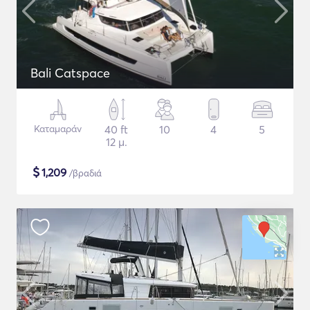
Bali Catspace
Καταμαράν
40 ft
10
4
5
12 μ.
$
1,209
/βραδιά