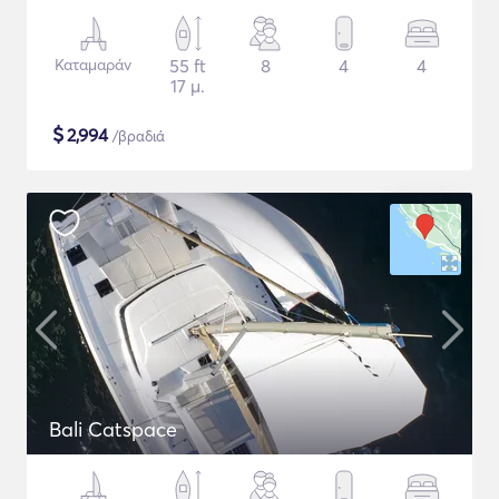
Καταμαράν
55 ft
8
4
4
17 μ.
$
2,994
/βραδιά
Bali Catspace