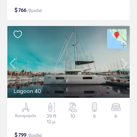
$
766
/βραδιά
Lagoon 40
Καταμαράν
39 ft
10
6
6
12 μ.
$
799
/βραδιά