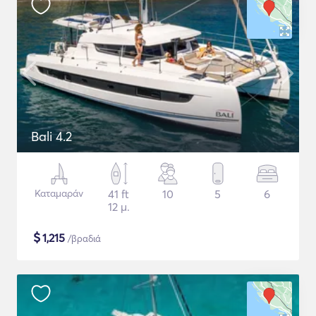
Bali 4.2
Καταμαράν
41 ft
10
5
6
12 μ.
$
1,215
/βραδιά