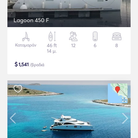
Lagoon 450 F
Καταμαράν
46 ft
12
6
8
14 μ.
$
1,541
/βραδιά