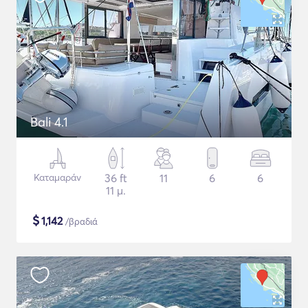
Bali 4.1
Καταμαράν
36 ft
11
6
6
11 μ.
$
1,142
/βραδιά