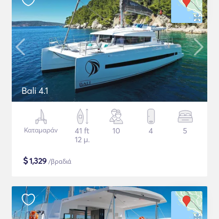
Bali 4.1
Καταμαράν
41 ft
10
4
5
12 μ.
$
1,329
/βραδιά