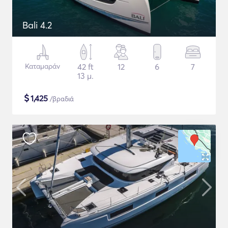
Bali 4.2
Καταμαράν
42 ft
12
6
7
13 μ.
$
1,425
/βραδιά