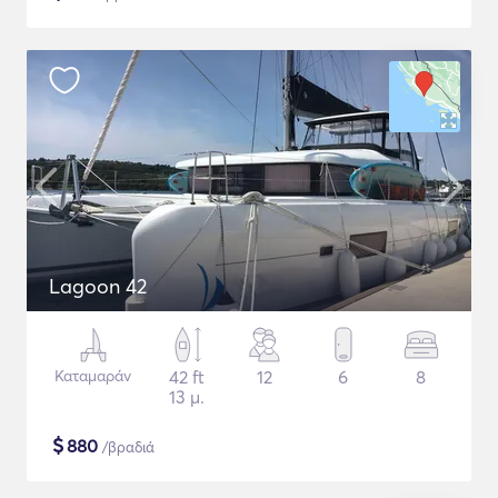
Lagoon 42
Καταμαράν
42 ft
12
6
8
13 μ.
$
880
/βραδιά