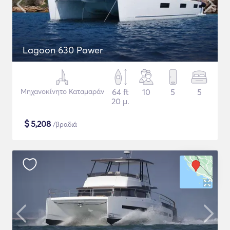
Lagoon 630 Power
Μηχανοκίνητο Καταμαράν
64 ft
10
5
5
20 μ.
$
5,208
/βραδιά