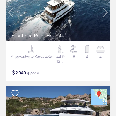
Fountaine Pajot Helia 44
Μηχανοκίνητο Καταμαράν
44 ft
8
4
4
13 μ.
$
2,040
/βραδιά