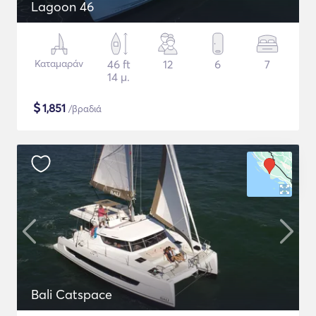
Lagoon 46
Καταμαράν
46 ft
12
6
7
14 μ.
$
1,851
/βραδιά
Bali Catspace