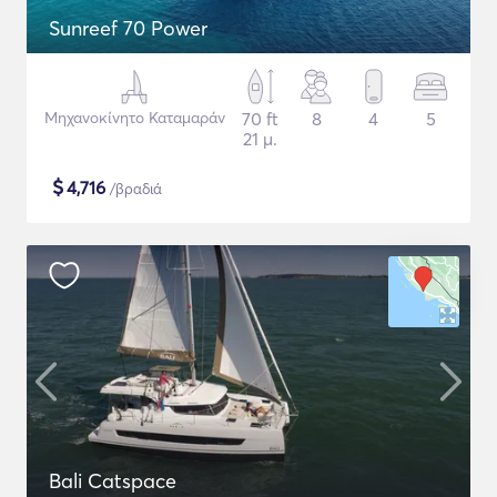
Sunreef 70 Power
Μηχανοκίνητο Καταμαράν
70 ft
8
4
5
21 μ.
$
4,716
/βραδιά
Bali Catspace