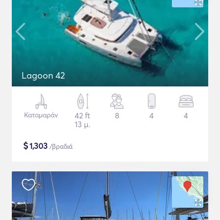
Lagoon 42
Καταμαράν
42 ft
8
4
4
13 μ.
$
1,303
/βραδιά