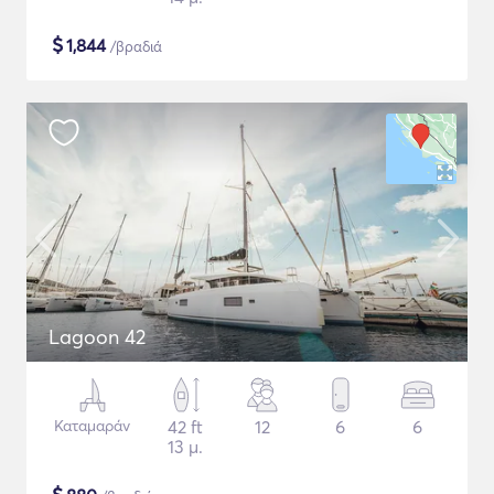
$
1,844
/βραδιά
Lagoon 42
Καταμαράν
42 ft
12
6
6
13 μ.