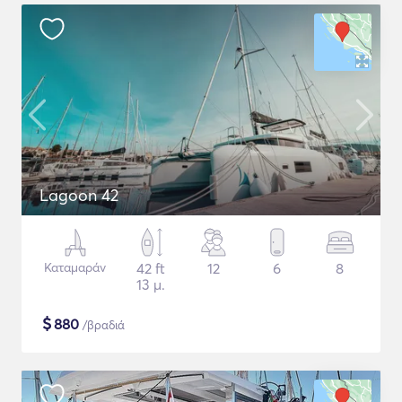
Lagoon 42
Καταμαράν
42 ft
12
6
8
13 μ.
$
880
/βραδιά