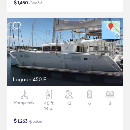
$
1,450
/βραδιά
Lagoon 450 F
Καταμαράν
46 ft
12
6
8
14 μ.
$
1,263
/βραδιά