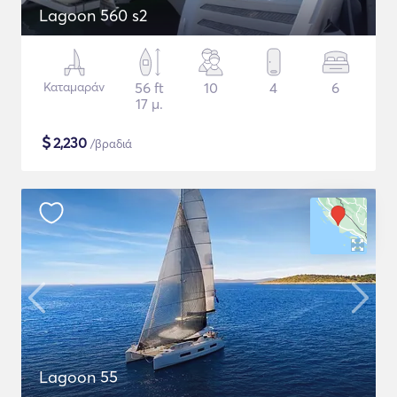
Lagoon 560 s2
Καταμαράν
56 ft
10
4
6
17 μ.
$
2,230
/βραδιά
Lagoon 55