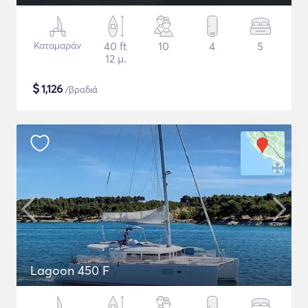
Καταμαράν
40 ft
10
4
5
12 μ.
$
1,126
/βραδιά
Lagoon 450 F