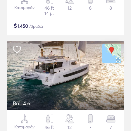
Καταμαράν
46 ft
12
6
8
14 μ.
$
1,450
/βραδιά
Bali 4.6
Καταμαράν
46 ft
12
7
7