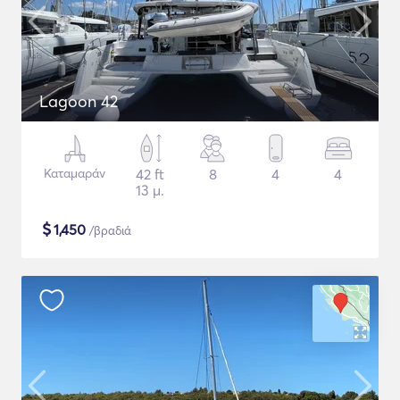
Lagoon 42
Καταμαράν
42 ft
8
4
4
13 μ.
$
1,450
/βραδιά