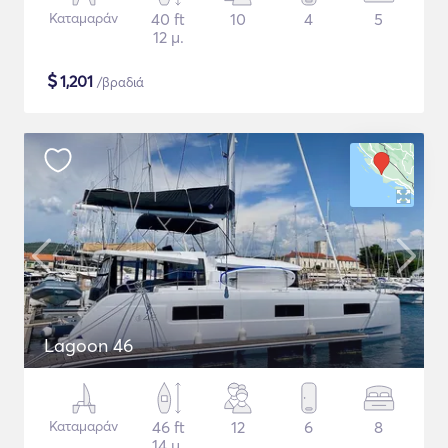
Καταμαράν
40 ft
10
4
5
12 μ.
$
1,201
/βραδιά
Lagoon 46
Καταμαράν
46 ft
12
6
8
14 μ.