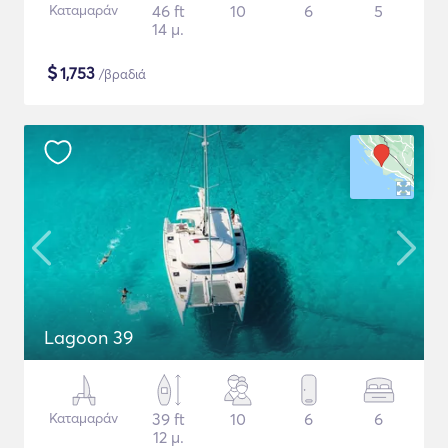
Καταμαράν
46 ft
10
6
5
14 μ.
$
1,753
/βραδιά
Lagoon 39
Καταμαράν
39 ft
10
6
6
12 μ.