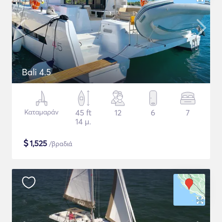
Bali 4.5
Καταμαράν
45 ft
12
6
7
14 μ.
$
1,525
/βραδιά