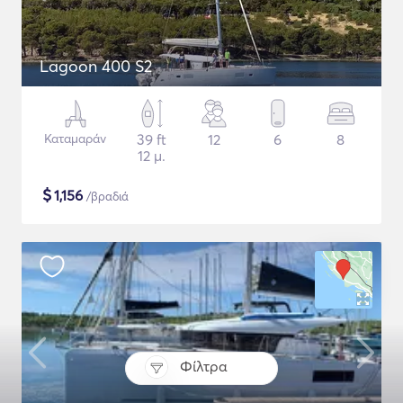
Lagoon 400 S2
Καταμαράν
39 ft
12
6
8
12 μ.
$
1,156
/βραδιά
Φίλτρα