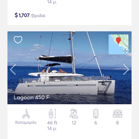
14 μ.
$
1,707
/βραδιά
Lagoon 450 F
Καταμαράν
46 ft
12
6
8
14 μ.