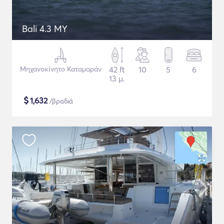
Bali 4.3 MY
Μηχανοκίνητο Καταμαράν
42 ft
10
5
6
13 μ.
$
1,632
/βραδιά