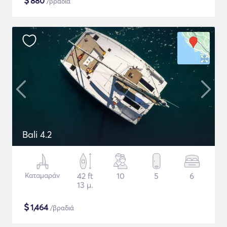
$
880
/βραδιά
Bali 4.2
Καταμαράν
42 ft
10
5
6
13 μ.
$
1,464
/βραδιά