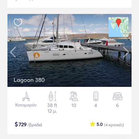
Lagoon 380
Καταμαράν
38 ft
10
4
6
12 μ.
$
729
5.0
/βραδιά
(4
κριτικές
)