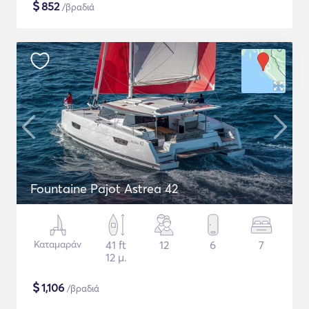
$
852
/βραδιά
Fountaine Pajot Astrea 42
Καταμαράν
41 ft
12
6
7
12 μ.
$
1,106
/βραδιά