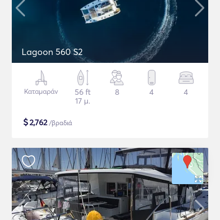
Lagoon 560 S2
Καταμαράν
56 ft
8
4
4
17 μ.
$
2,762
/βραδιά