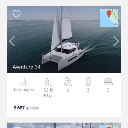
Aventura 34
Καταμαράν
33 ft
6
3
3
10 μ.
$
687
/βραδιά