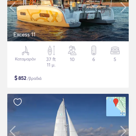
Excess 11
Καταμαράν
37 ft
10
6
5
11 μ.
$
852
/βραδιά