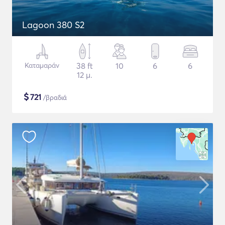
Lagoon 380 S2
Καταμαράν
38 ft
10
6
6
12 μ.
$
721
/βραδιά