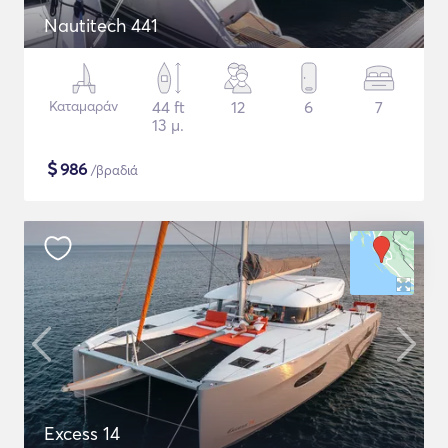
Nautitech 441
Καταμαράν
44 ft
12
6
7
13 μ.
$
986
/βραδιά
Excess 14