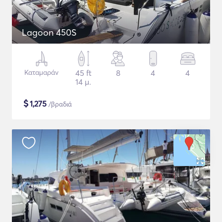
Lagoon 450S
Καταμαράν
45 ft
8
4
4
14 μ.
$
1,275
/βραδιά