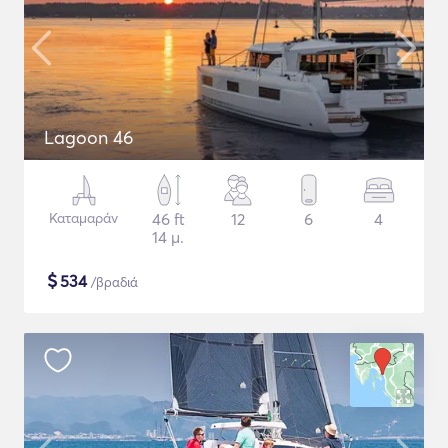
Lagoon 46
Καταμαράν
46 ft
12
6
4
14 μ.
$
534
/βραδιά