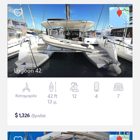
Lagoon 42
Καταμαράν
42 ft
12
4
7
13 μ.
$
1,326
/βραδιά