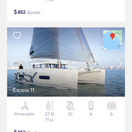
$
852
/βραδιά
Excess 11
Καταμαράν
37 ft
10
6
6
11 μ.