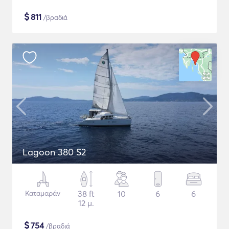
$
811
/βραδιά
Lagoon 380 S2
Καταμαράν
38 ft
10
6
6
12 μ.
$
754
/βραδιά