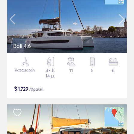
Bali 4.6
Καταμαράν
47 ft
11
5
6
14 μ.
$
1,729
/βραδιά