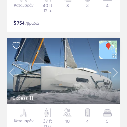
Καταμαράν
40 ft
8
3
4
12 μ.
$
754
/βραδιά
Excess 11
Καταμαράν
37 ft
10
4
5
11 μ.