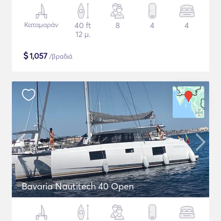
Καταμαράν
40 ft
8
4
4
12 μ.
$
1,057
/βραδιά
Bavaria Nautitech 40 Open