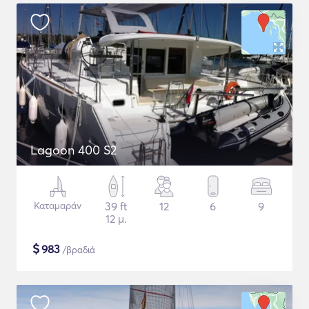
Lagoon 400 S2
Καταμαράν
39 ft
12
6
9
12 μ.
$
983
/βραδιά