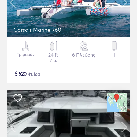
Corsair Marine 760
Τριμαράν
24 ft
6 Πλεύσης
1
7 μ.
$
620
/ημέρα