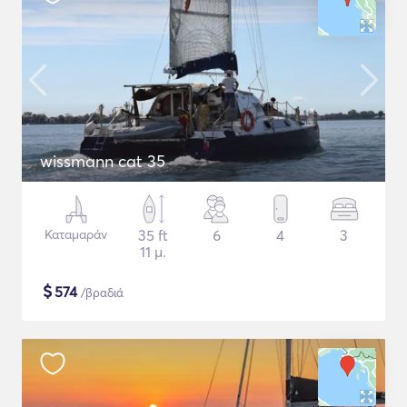
wissmann cat 35
Καταμαράν
35 ft
6
4
3
11 μ.
$
574
/βραδιά