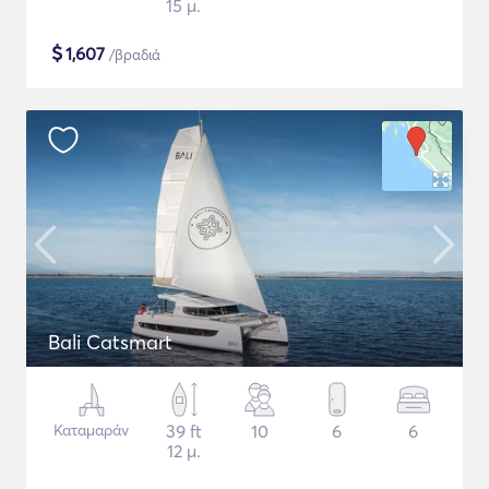
15 μ.
$
1,607
/βραδιά
Bali Catsmart
Καταμαράν
39 ft
10
6
6
12 μ.