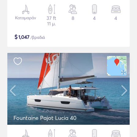
Καταμαράν
37 ft
8
4
4
11 μ.
$
1,047
/βραδιά
Fountaine Pajot Lucia 40