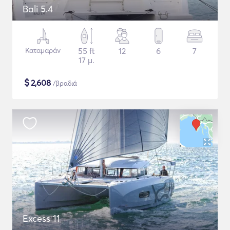
Bali 5.4
Καταμαράν
55 ft
12
6
7
17 μ.
$
2,608
/βραδιά
Excess 11