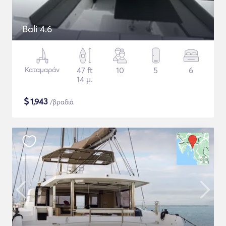
Bali 4.6
Καταμαράν
47 ft
10
5
6
14 μ.
$
1,943
/βραδιά