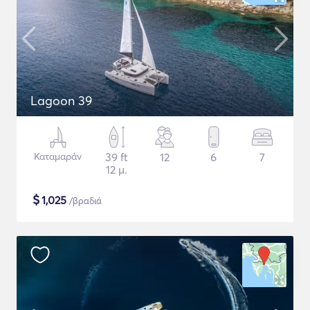
Lagoon 39
Καταμαράν
39 ft
12
6
7
12 μ.
$
1,025
/βραδιά