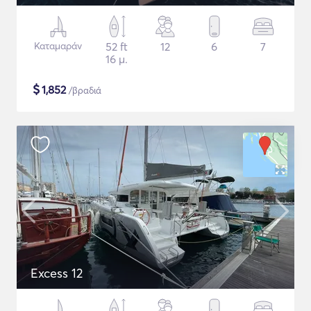
Καταμαράν
52 ft
12
6
7
16 μ.
$
1,852
/βραδιά
Excess 12