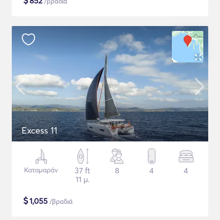
$
852
/βραδιά
Excess 11
Καταμαράν
37 ft
8
4
4
11 μ.
$
1,055
/βραδιά