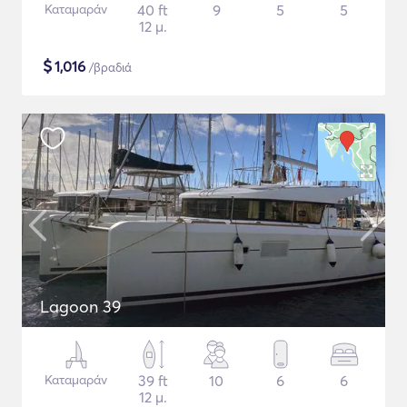
Καταμαράν
40 ft
9
5
5
12 μ.
$
1,016
/βραδιά
Lagoon 39
Καταμαράν
39 ft
10
6
6
12 μ.