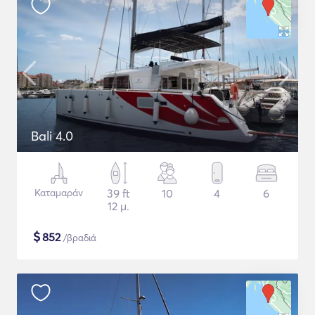
Bali 4.0
Καταμαράν
39 ft
10
4
6
12 μ.
$
852
/βραδιά