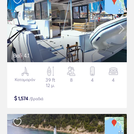
Bali 4.1
Καταμαράν
39 ft
8
4
4
12 μ.
$
1,574
/βραδιά