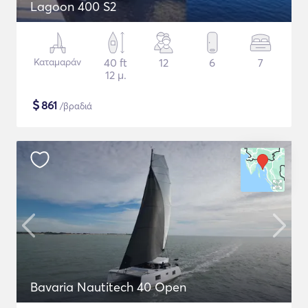
Lagoon 400 S2
Καταμαράν
40 ft
12
6
7
12 μ.
$
861
/βραδιά
Bavaria Nautitech 40 Open