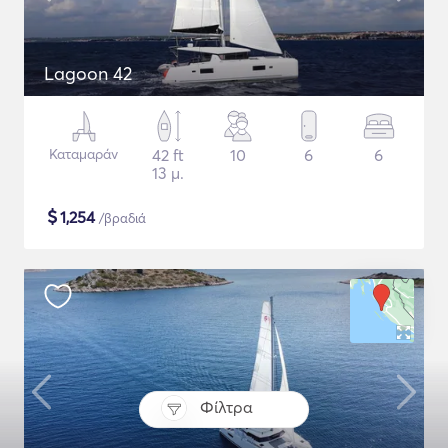
Lagoon 42
Καταμαράν
42 ft
10
6
6
13 μ.
$
1,254
/βραδιά
Φίλτρα