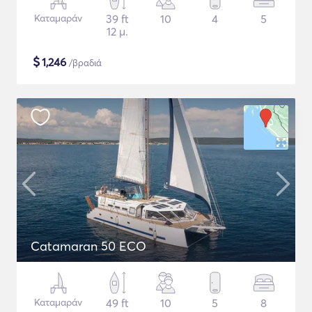
Καταμαράν
39 ft
10
4
5
12 μ.
$
1,246
/βραδιά
Catamaran 50 ECO
Καταμαράν
49 ft
10
5
8