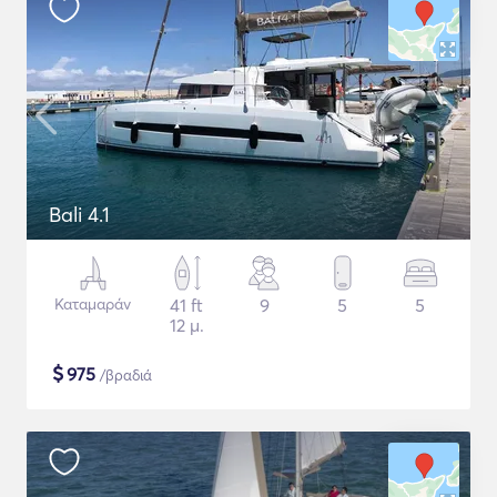
Bali 4.1
Καταμαράν
41 ft
9
5
5
12 μ.
$
975
/βραδιά