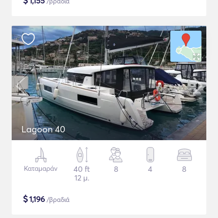
$
1,155
/βραδιά
Lagoon 40
Καταμαράν
40 ft
8
4
8
12 μ.
$
1,196
/βραδιά