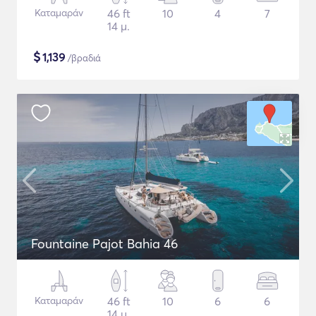
Καταμαράν
46 ft
10
4
7
14 μ.
$
1,139
/βραδιά
Fountaine Pajot Bahia 46
Καταμαράν
46 ft
10
6
6
14 μ.