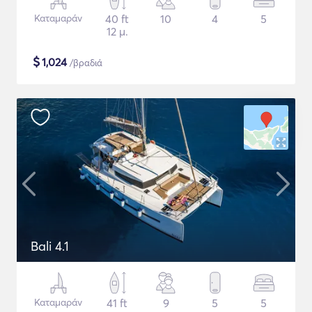
Καταμαράν
40 ft
10
4
5
12 μ.
$
1,024
/βραδιά
Bali 4.1
Καταμαράν
41 ft
9
5
5