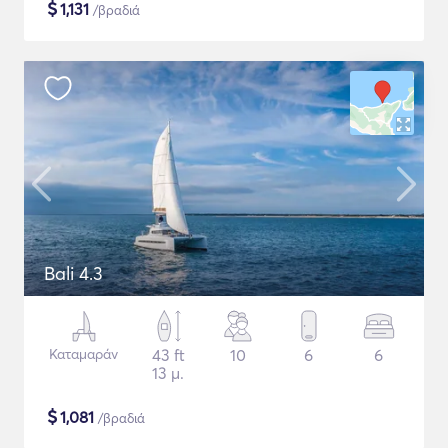
$
1,131
/βραδιά
Bali 4.3
Καταμαράν
43 ft
10
6
6
13 μ.
$
1,081
/βραδιά