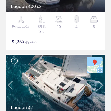
Lagoon 400 s2
Καταμαράν
39 ft
10
4
5
12 μ.
$
1,360
/βραδιά
Lagoon 42