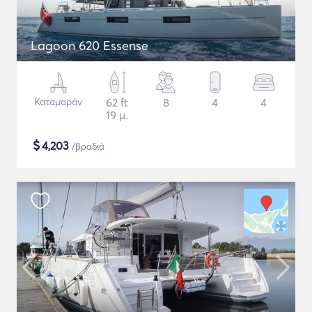
Lagoon 620 Essense
Καταμαράν
62 ft
8
4
4
19 μ.
$
4,203
/βραδιά