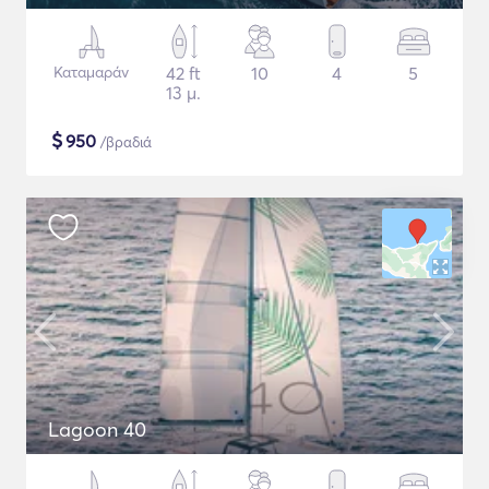
Καταμαράν
42 ft
10
4
5
13 μ.
$
950
/βραδιά
Lagoon 40