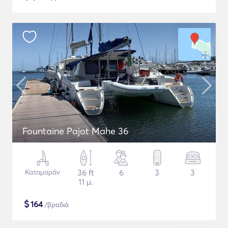
Fountaine Pajot Mahe 36
Καταμαράν
36 ft
6
3
3
11 μ.
$
164
/βραδιά