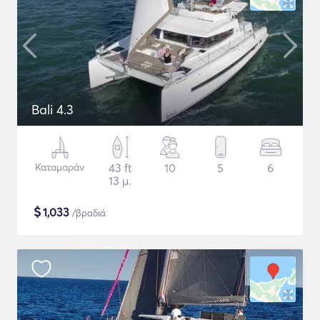
Bali 4.3
Καταμαράν
43 ft
10
5
6
13 μ.
$
1,033
/βραδιά