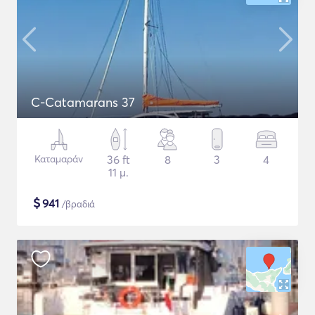
C-Catamarans 37
Καταμαράν
36 ft
8
3
4
11 μ.
$
941
/βραδιά