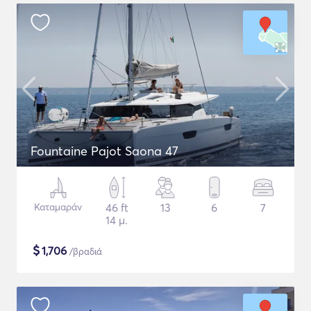
Fountaine Pajot Saona 47
Καταμαράν
46 ft
13
6
7
14 μ.
$
1,706
/βραδιά