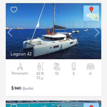
Lagoon 42
Καταμαράν
42 ft
10
5
6
13 μ.
$
940
/βραδιά