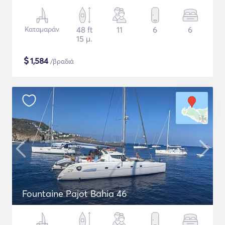
Καταμαράν
48 ft
11
6
6
15 μ.
$
1,584
/βραδιά
Fountaine Pajot Bahia 46