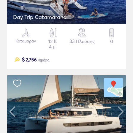
Day Trip Catamarano
Καταμαράν
12 ft
33 Πλεύσης
0
4 μ.
$
2,756
/ημέρα