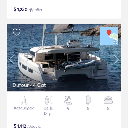
$
1,230
/βραδιά
Dufour 44 Cat
Καταμαράν
44 ft
9
5
5
13 μ.
$
1,412
/βραδιά