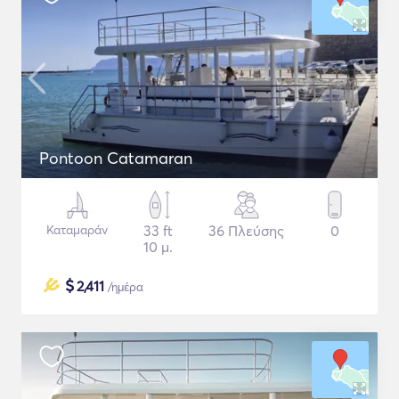
Pontoon Catamaran
Καταμαράν
33 ft
36 Πλεύσης
0
10 μ.
$
2,411
/ημέρα