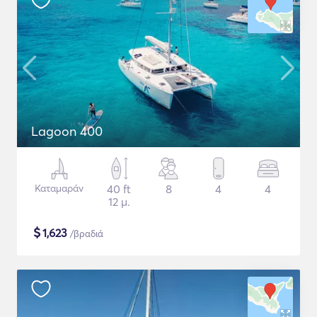
Lagoon 400
Καταμαράν
40 ft
8
4
4
12 μ.
$
1,623
/βραδιά