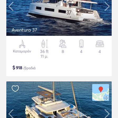
Aventura 37
Καταμαράν
36 ft
8
4
4
11 μ.
$
918
/βραδιά