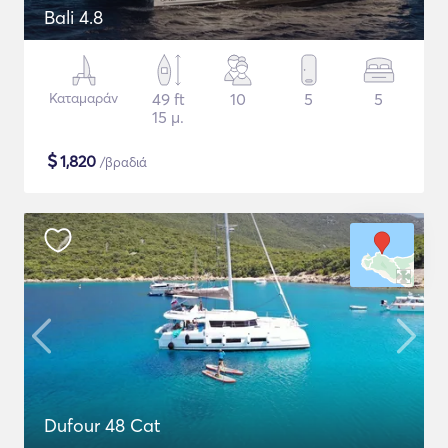
Bali 4.8
Καταμαράν
49 ft
10
5
5
15 μ.
$
1,820
/βραδιά
Dufour 48 Cat