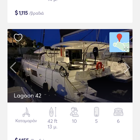
$
1,115
/βραδιά
Lagoon 42
Καταμαράν
42 ft
10
5
6
13 μ.