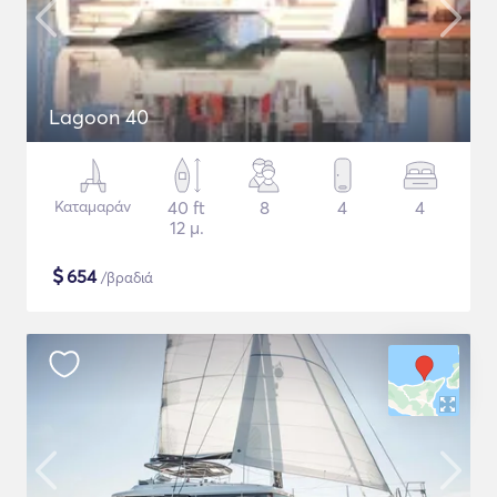
Lagoon 40
Καταμαράν
40 ft
8
4
4
12 μ.
$
654
/βραδιά