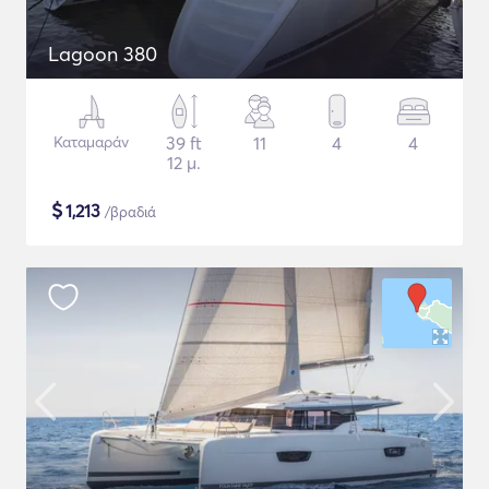
Lagoon 380
Καταμαράν
39 ft
11
4
4
12 μ.
$
1,213
/βραδιά