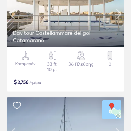
Day tour Castellammare del gol
Catamarano
Καταμαράν
33 ft
36 Πλεύσης
0
10 μ.
$
2,756
/ημέρα