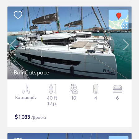
Bali Catspace
Καταμαράν
40 ft
10
4
6
12 μ.
$
1,033
/βραδιά