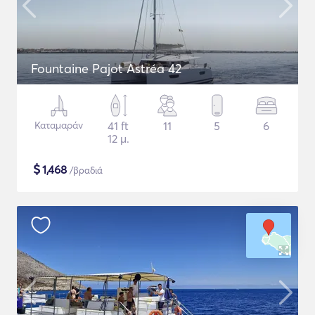
Fountaine Pajot Astréa 42
Καταμαράν
41 ft
11
5
6
12 μ.
$
1,468
/βραδιά