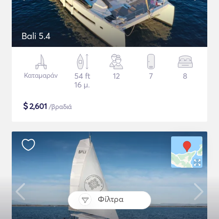
Bali 5.4
Καταμαράν
54 ft
12
7
8
16 μ.
$
2,601
/βραδιά
Φίλτρα