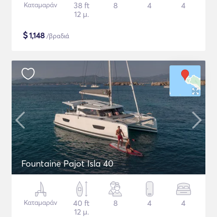
Καταμαράν
38 ft
8
4
4
12 μ.
$
1,148
/βραδιά
Fountaine Pajot Isla 40
Καταμαράν
40 ft
8
4
4
12 μ.