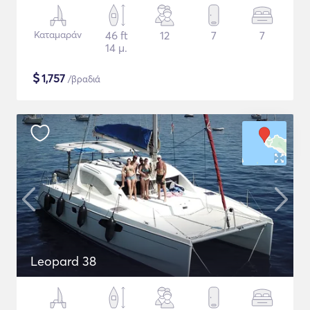
Καταμαράν
46 ft
12
7
7
14 μ.
$
1,757
/βραδιά
Leopard 38