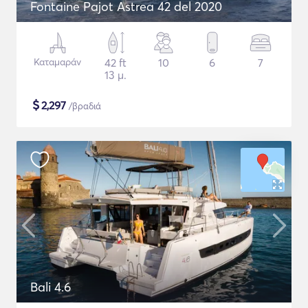
Fontaine Pajot Astrea 42 del 2020
Καταμαράν
42 ft
10
6
7
13 μ.
$
2,297
/βραδιά
Bali 4.6