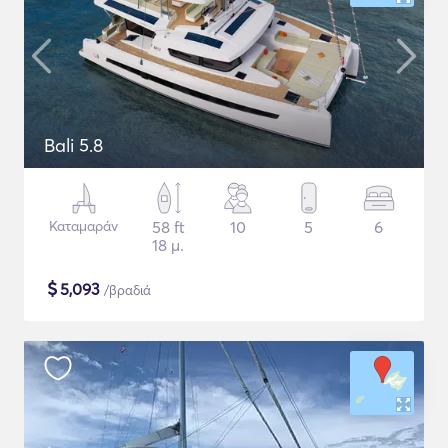
Bali 5.8
Καταμαράν
58 ft
10
5
6
18 μ.
$
5,093
/βραδιά