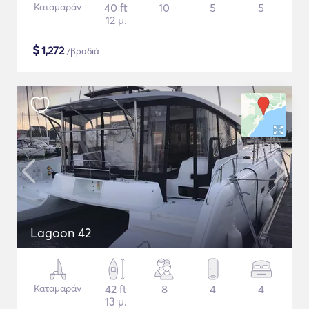
Καταμαράν
40 ft
10
5
5
12 μ.
$
1,272
/βραδιά
Lagoon 42
Καταμαράν
42 ft
8
4
4
13 μ.