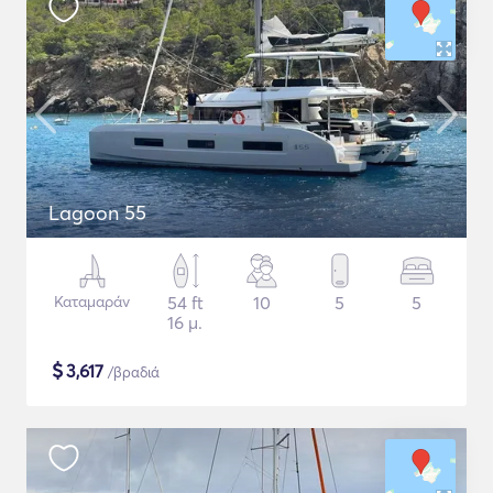
Lagoon 55
Καταμαράν
54 ft
10
5
5
16 μ.
$
3,617
/βραδιά