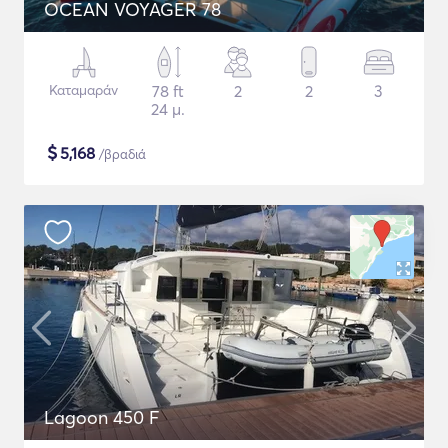
OCEAN VOYAGER 78
Καταμαράν
78 ft
2
2
3
24 μ.
$
5,168
/βραδιά
Lagoon 450 F