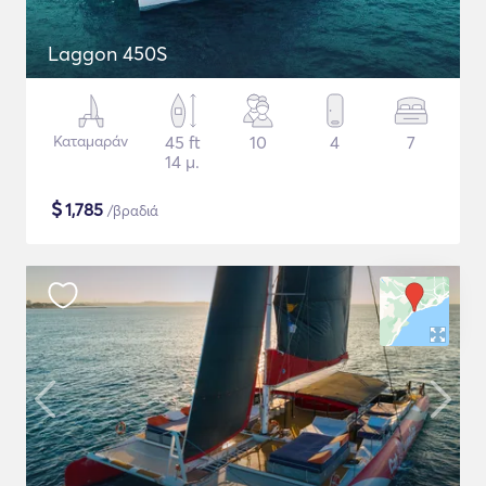
Laggon 450S
Καταμαράν
45 ft
10
4
7
14 μ.
$
1,785
/βραδιά