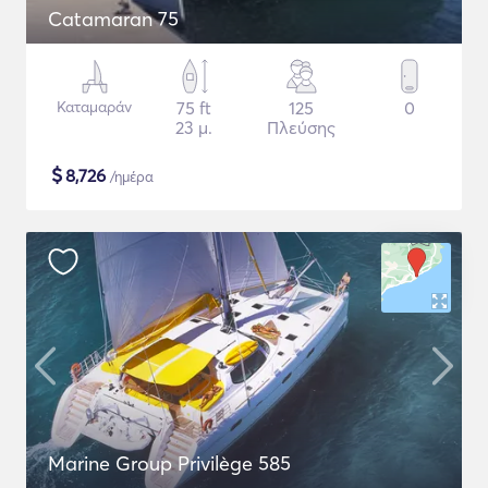
Catamaran 75
Καταμαράν
75 ft
125
0
23 μ.
Πλεύσης
$
8,726
/ημέρα
Marine Group Privilège 585