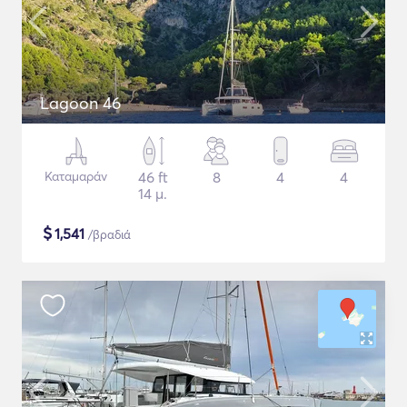
Lagoon 46
Καταμαράν
46 ft
8
4
4
14 μ.
$
1,541
/βραδιά