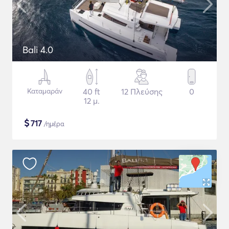
Bali 4.0
Καταμαράν
40 ft
12 Πλεύσης
0
12 μ.
$
717
/ημέρα