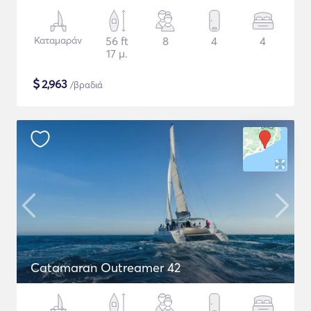
Καταμαράν
56 ft
8
4
4
17 μ.
$
2,963
/βραδιά
Catamaran Outreamer 42