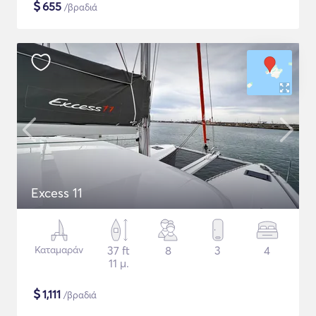
$
655
/βραδιά
Excess 11
Καταμαράν
37 ft
8
3
4
11 μ.
$
1,111
/βραδιά