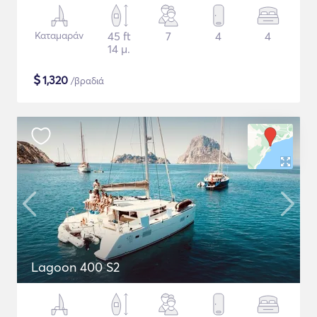
Καταμαράν
45 ft
7
4
4
14 μ.
$
1,320
/βραδιά
Lagoon 400 S2