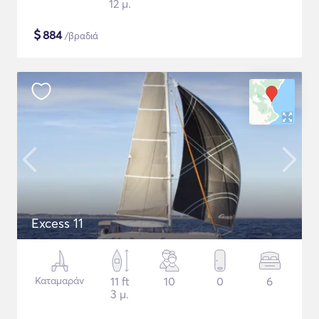
12 μ.
$
884
/βραδιά
Excess 11
Καταμαράν
11 ft
10
0
6
3 μ.