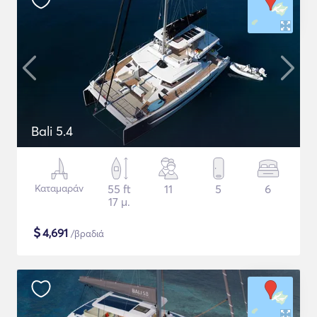
Bali 5.4
Καταμαράν
55 ft
11
5
6
17 μ.
$
4,691
/βραδιά