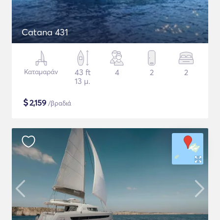
Catana 431
Καταμαράν
43 ft
4
2
2
13 μ.
$
2,159
/βραδιά