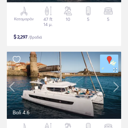
Καταμαράν
47 ft
10
5
5
14 μ.
$
2,297
/βραδιά
Bali 4.6