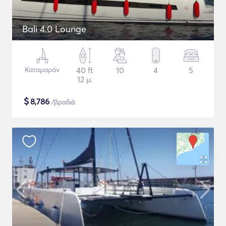
Bali 4.0 Lounge
Καταμαράν
40 ft
10
4
5
12 μ.
$
8,786
/βραδιά