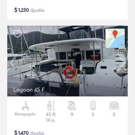
$
1,230
/βραδιά
Lagoon 45 F
Καταμαράν
45 ft
9
5
5
14 μ.
$
1,470
/βραδιά