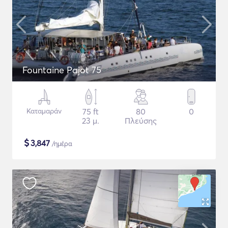
Fountaine Pajot 75
Καταμαράν
75 ft
80
0
23 μ.
Πλεύσης
$
3,847
/ημέρα