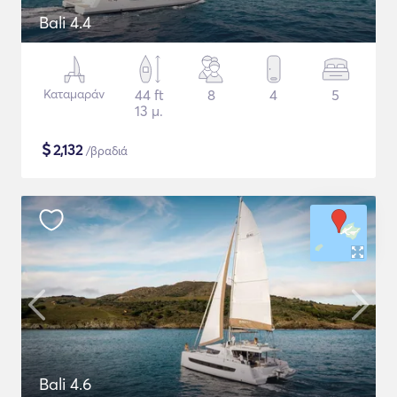
Bali 4.4
Καταμαράν
44 ft
8
4
5
13 μ.
$
2,132
/βραδιά
Bali 4.6