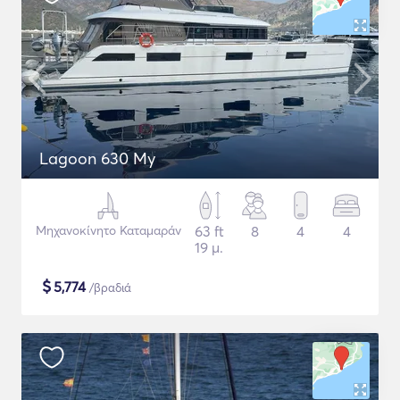
Lagoon 630 My
Μηχανοκίνητο Καταμαράν
63 ft
8
4
4
19 μ.
$
5,774
/βραδιά