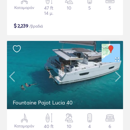
Καταμαράν
47 ft
10
5
5
14 μ.
$
2,239
/βραδιά
Fountaine Pajot Lucia 40
Καταμαράν
40 ft
10
4
6