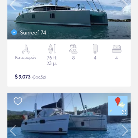
Sunreef 74
Καταμαράν
76 ft
8
4
4
23 μ.
$
9,073
/βραδιά