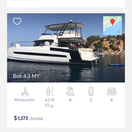
Bali 4.3 MY
Καταμαράν
43 ft
8
5
4
13 μ.
$
1,373
/βραδιά