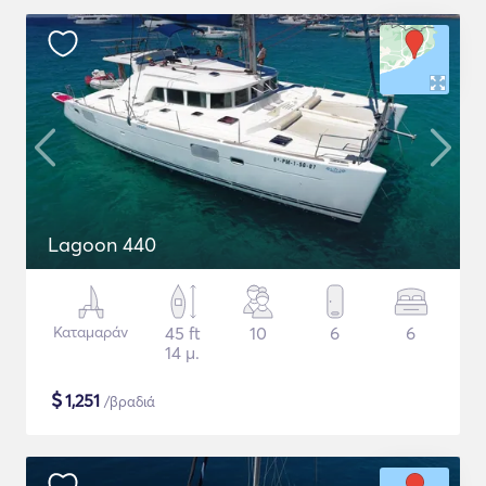
Lagoon 440
Καταμαράν
45 ft
10
6
6
14 μ.
$
1,251
/βραδιά