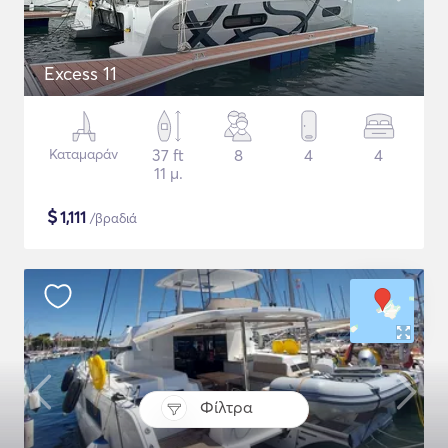
Excess 11
Καταμαράν
37 ft
8
4
4
11 μ.
$
1,111
/βραδιά
Φίλτρα