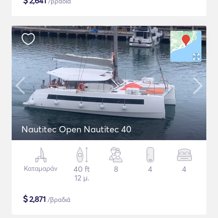
$
2,641
/βραδιά
Nautitec Open Nautitec 40
Καταμαράν
40 ft
8
4
4
12 μ.
$
2,871
/βραδιά