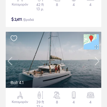
Καταμαράν
42 ft
8
4
4
13 μ.
$
2,411
/βραδιά
Bali 4.1
Καταμαράν
39 ft
8
4
4
12 μ.