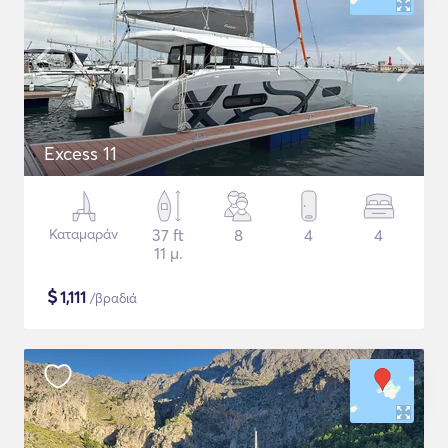
Excess 11
Καταμαράν
37 ft
8
4
4
11 μ.
$
1,111
/βραδιά