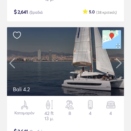
$
2,641
5.0
/βραδιά
(38
κριτικές
)
Bali 4.2
Καταμαράν
42 ft
8
4
4
13 μ.