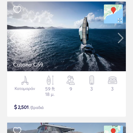
Catana C59
Καταμαράν
59 ft
9
3
3
18 μ.
$
2,501
/βραδιά