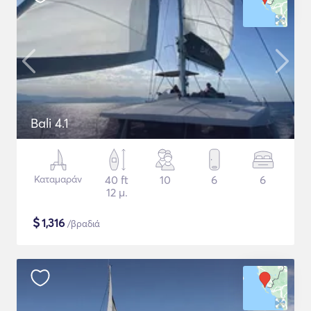
Bali 4.1
Καταμαράν
40 ft
10
6
6
12 μ.
$
1,316
/βραδιά