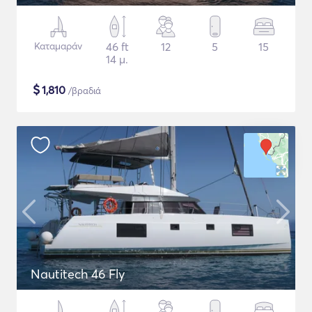
Καταμαράν
46 ft
12
5
15
14 μ.
$
1,810
/βραδιά
Nautitech 46 Fly