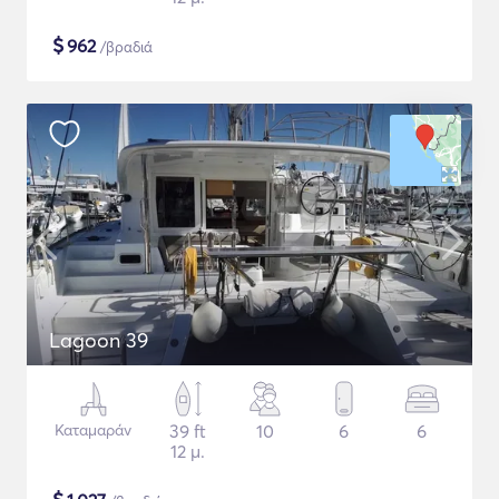
$
962
/βραδιά
Lagoon 39
Καταμαράν
39 ft
10
6
6
12 μ.