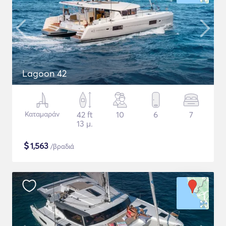
Lagoon 42
Καταμαράν
42 ft
10
6
7
13 μ.
$
1,563
/βραδιά