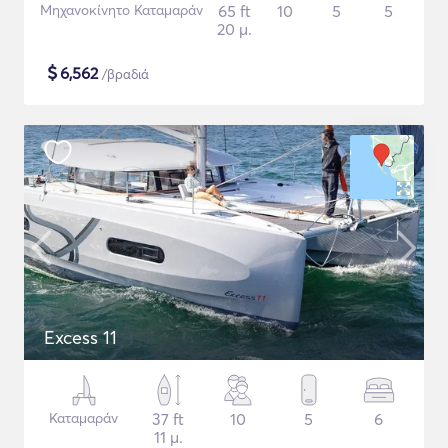
Μηχανοκίνητο Καταμαράν
65 ft
10
5
5
20 μ.
$
6,562
/βραδιά
Excess 11
Καταμαράν
37 ft
10
5
6
11 μ.