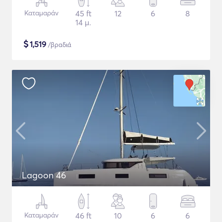
Καταμαράν
45 ft
12
6
8
14 μ.
$
1,519
/βραδιά
Lagoon 46
Καταμαράν
46 ft
10
6
6