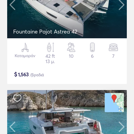
Fountaine Pajot Astrea 42
Καταμαράν
42 ft
10
6
7
13 μ.
$
1,563
/βραδιά