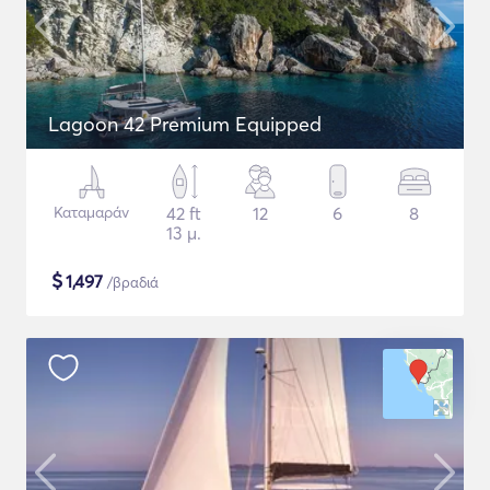
Lagoon 42 Premium Equipped
Καταμαράν
42 ft
12
6
8
13 μ.
$
1,497
/βραδιά