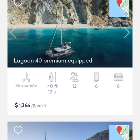
Lagoon 40 premium equipped
Καταμαράν
40 ft
12
6
6
12 μ.
$
1,366
/βραδιά