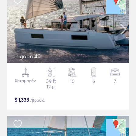
Lagoon 40
Καταμαράν
39 ft
10
6
7
12 μ.
$
1,333
/βραδιά