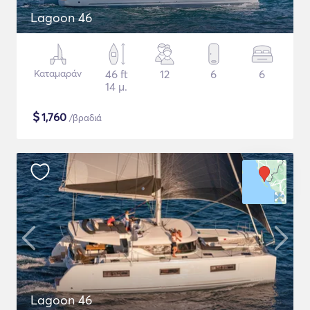
Lagoon 46
Καταμαράν
46 ft
12
6
6
14 μ.
$
1,760
/βραδιά
Lagoon 46