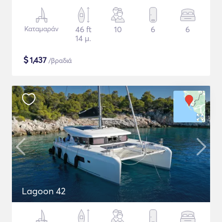
Καταμαράν
46 ft
10
6
6
14 μ.
$
1,437
/βραδιά
Lagoon 42