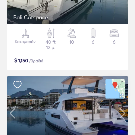
Bali Catspace
Καταμαράν
40 ft
10
6
6
12 μ.
$
1,150
/βραδιά