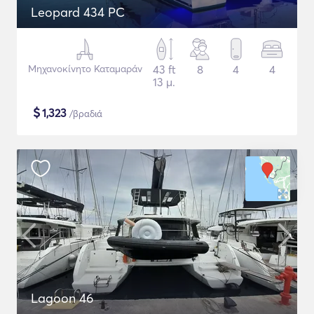
Leopard 434 PC
Μηχανοκίνητο Καταμαράν
43 ft
8
4
4
13 μ.
$
1,323
/βραδιά
Lagoon 46