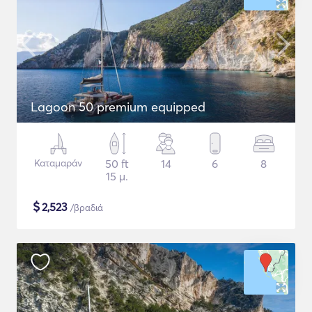
Lagoon 50 premium equipped
Καταμαράν
50 ft
14
6
8
15 μ.
$
2,523
/βραδιά