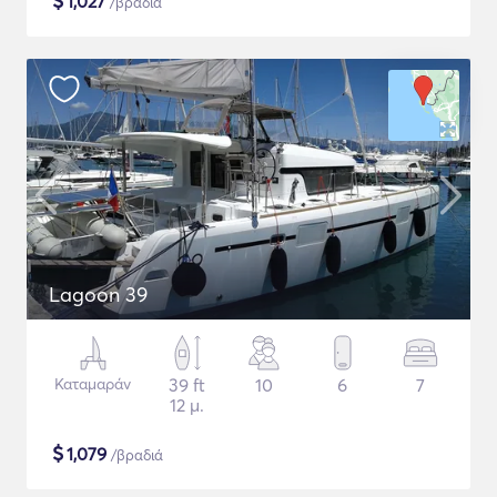
$
1,027
/βραδιά
Lagoon 39
Καταμαράν
39 ft
10
6
7
12 μ.
$
1,079
/βραδιά