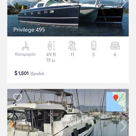
Privilege 495
Καταμαράν
49 ft
11
5
6
15 μ.
$
1,501
/βραδιά