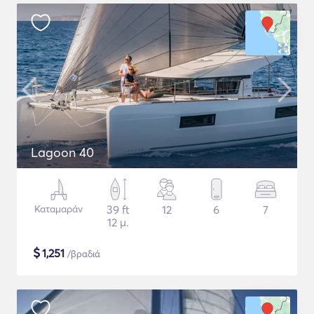
Lagoon 40
Καταμαράν
39 ft
12
6
7
12 μ.
$
1,251
/βραδιά