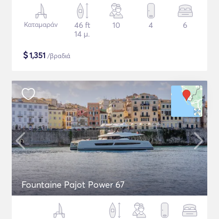
Καταμαράν
46 ft
10
4
6
14 μ.
$
1,351
/βραδιά
Fountaine Pajot Power 67