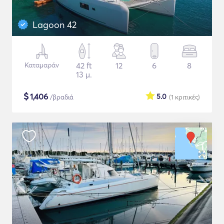
Lagoon 42
Καταμαράν
42 ft
12
6
8
13 μ.
$
1,406
5.0
/βραδιά
(1
κριτικές
)