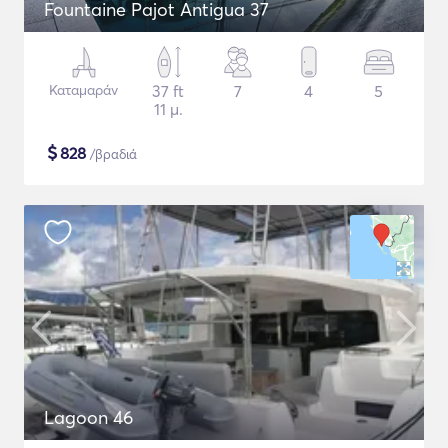
Fountaine Pajot Antigua 37
Καταμαράν
37 ft
7
4
5
11 μ.
$
828
/βραδιά
Lagoon 46