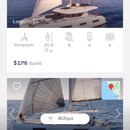
Lagoon 55
Καταμαράν
55 ft
8
4
4
17 μ.
$
2,715
/βραδιά
Φίλτρα