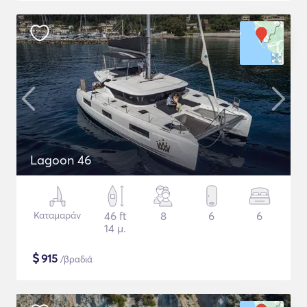
Lagoon 46
Καταμαράν
46 ft
8
6
6
14 μ.
$
915
/βραδιά