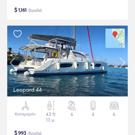
$
1,161
/βραδιά
Leopard 44
Καταμαράν
43 ft
6
4
6
13 μ.
$
993
/βραδιά