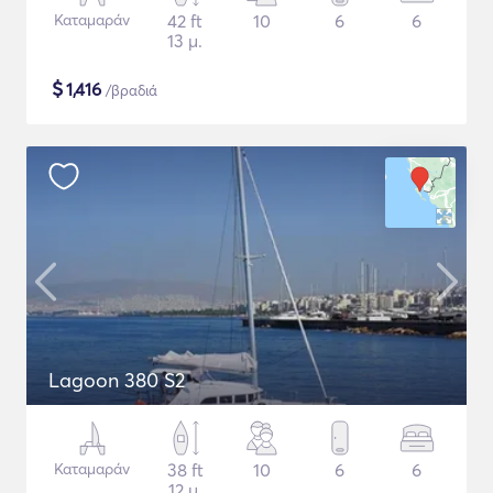
Καταμαράν
42 ft
10
6
6
13 μ.
$
1,416
/βραδιά
Lagoon 380 S2
Καταμαράν
38 ft
10
6
6
12 μ.