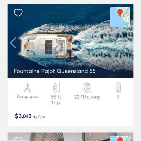
Fountaine Pajot Queensland 55
Καταμαράν
55 ft
22 Πλεύσης
3
17 μ.
$
3,043
/ημέρα