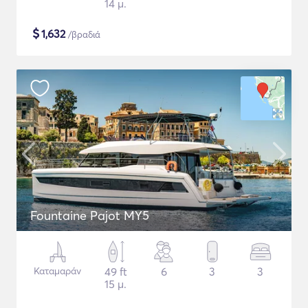
14 μ.
$
1,632
/βραδιά
Fountaine Pajot MY5
Καταμαράν
49 ft
6
3
3
15 μ.