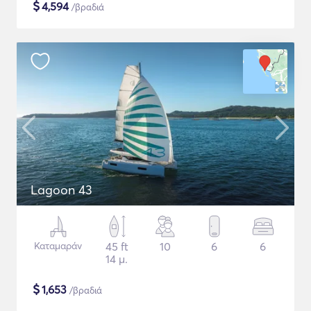
$
4,594
/βραδιά
Lagoon 43
Καταμαράν
45 ft
10
6
6
14 μ.
$
1,653
/βραδιά