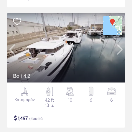
Bali 4.2
Καταμαράν
42 ft
10
6
6
13 μ.
$
1,497
/βραδιά