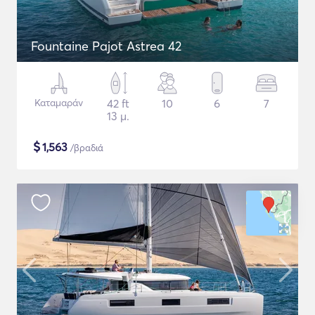
Fountaine Pajot Astrea 42
Καταμαράν
42 ft
10
6
7
13 μ.
$
1,563
/βραδιά