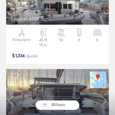
Lagoon 450F
Καταμαράν
45 ft
10
6
6
14 μ.
$
1,334
/βραδιά
Φίλτρα