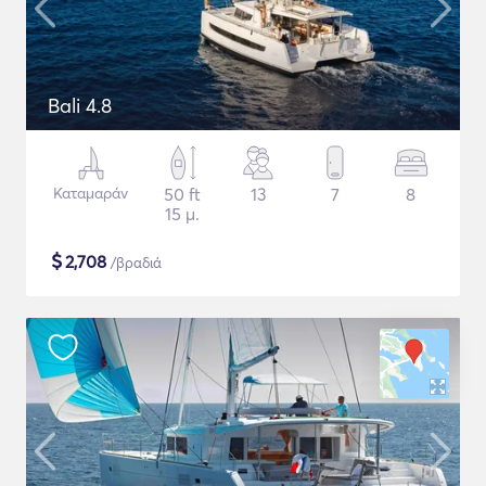
Bali 4.8
Καταμαράν
50 ft
13
7
8
15 μ.
$
2,708
/βραδιά