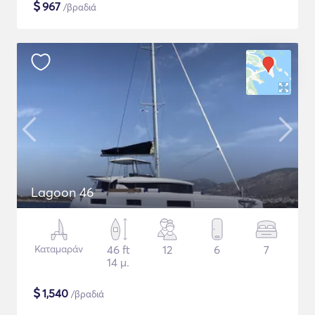
$
967
/βραδιά
Lagoon 46
Καταμαράν
46 ft
12
6
7
14 μ.
$
1,540
/βραδιά