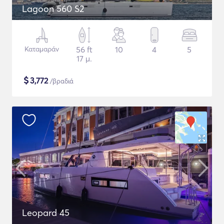
Lagoon 560 S2
Καταμαράν
56 ft
10
4
5
17 μ.
$
3,772
/βραδιά
Leopard 45