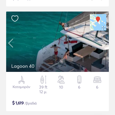
Lagoon 40
Καταμαράν
39 ft
10
6
6
12 μ.
$
1,619
/βραδιά