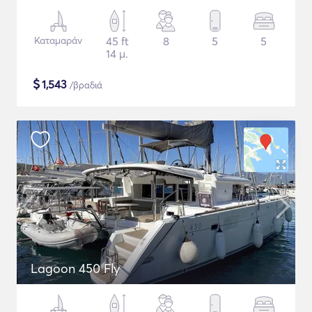
Καταμαράν
45 ft
8
5
5
14 μ.
$
1,543
/βραδιά
Lagoon 450 Fly