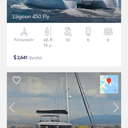
Lagoon 450 Fly
Καταμαράν
46 ft
10
6
6
14 μ.
$
2,641
/βραδιά