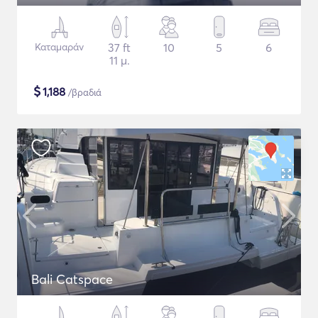
Καταμαράν
37 ft
10
5
6
11 μ.
$
1,188
/βραδιά
Bali Catspace