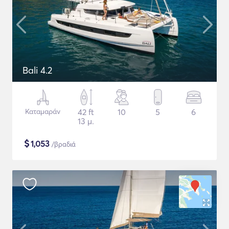
Bali 4.2
Καταμαράν
42 ft
10
5
6
13 μ.
$
1,053
/βραδιά