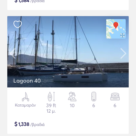
$
1,584
/βραδιά
Lagoon 40
Καταμαράν
39 ft
10
6
6
12 μ.
$
1,338
/βραδιά