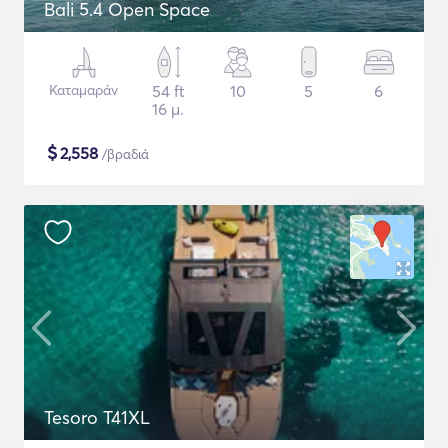
Bali 5.4 Open Space
Καταμαράν
54 ft
10
5
6
16 μ.
$
2,558
/βραδιά
Tesoro T41XL