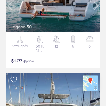
Lagoon 50
Καταμαράν
50 ft
12
6
6
15 μ.
$
1,277
/βραδιά