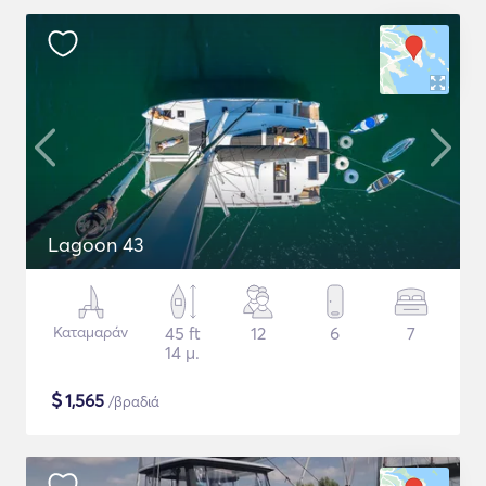
Lagoon 43
Καταμαράν
45 ft
12
6
7
14 μ.
$
1,565
/βραδιά