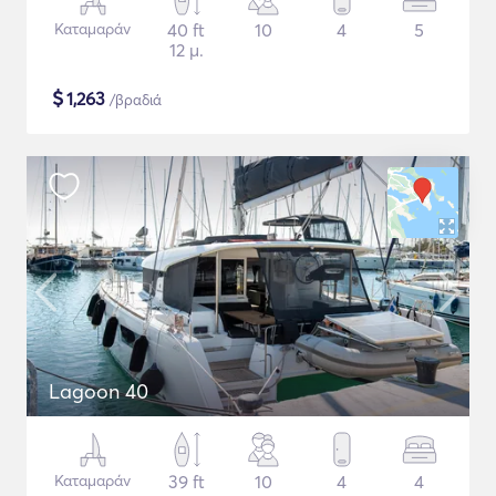
Καταμαράν
40 ft
10
4
5
12 μ.
$
1,263
/βραδιά
Lagoon 40
Καταμαράν
39 ft
10
4
4