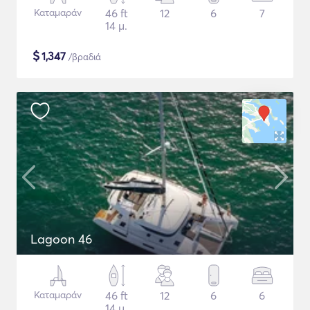
Καταμαράν
46 ft
12
6
7
14 μ.
$
1,347
/βραδιά
Lagoon 46
Καταμαράν
46 ft
12
6
6
14 μ.