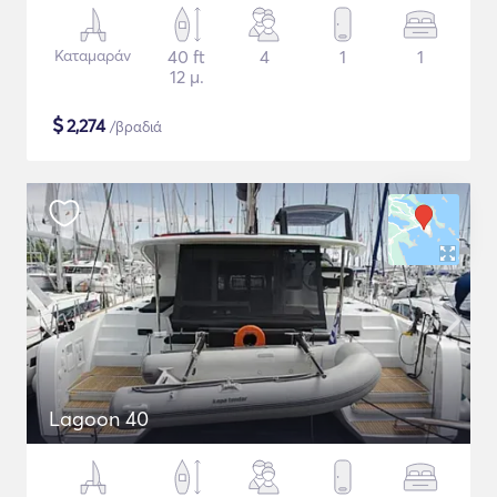
Καταμαράν
40 ft
4
1
1
12 μ.
$
2,274
/βραδιά
Lagoon 40