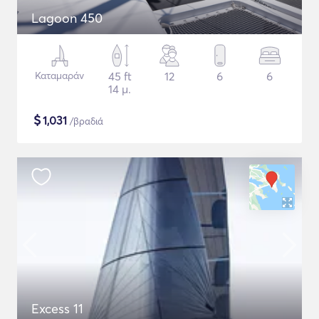
Lagoon 450
Καταμαράν
45 ft
12
6
6
14 μ.
$
1,031
/βραδιά
Excess 11