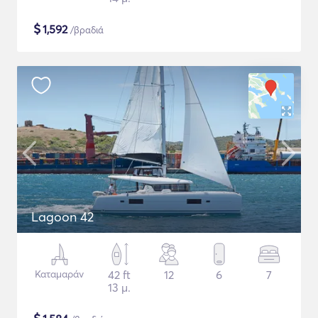
$
1,592
/βραδιά
Lagoon 42
Καταμαράν
42 ft
12
6
7
13 μ.