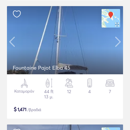
Fountaine Pajot Elba 45
Καταμαράν
44 ft
12
4
7
13 μ.
$
1,471
/βραδιά