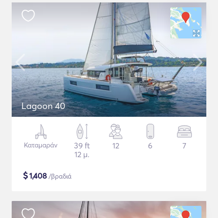
Lagoon 40
Καταμαράν
39 ft
12
6
7
12 μ.
$
1,408
/βραδιά