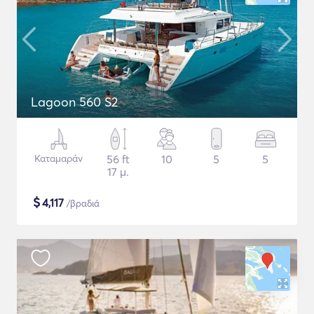
Lagoon 560 S2
Καταμαράν
56 ft
10
5
5
17 μ.
$
4,117
/βραδιά