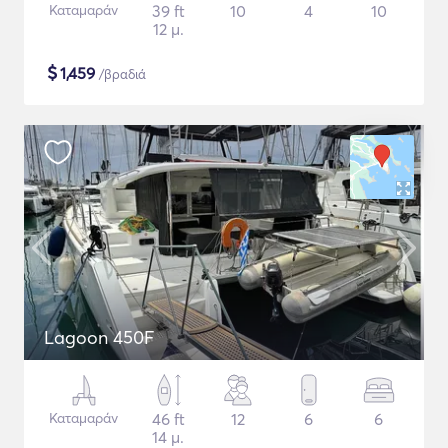
Καταμαράν
39 ft
10
4
10
12 μ.
$
1,459
/βραδιά
Lagoon 450F
Καταμαράν
46 ft
12
6
6
14 μ.