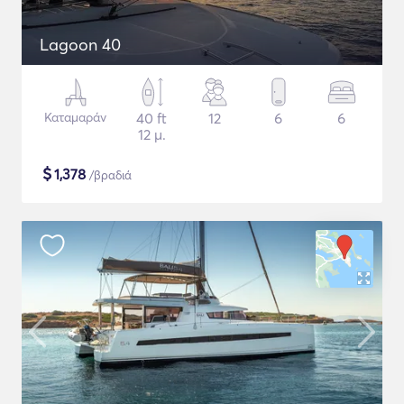
Lagoon 40
Καταμαράν
40 ft
12
6
6
12 μ.
$
1,378
/βραδιά