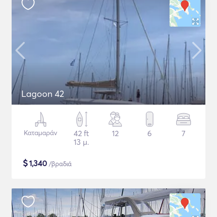
Lagoon 42
Καταμαράν
42 ft
12
6
7
13 μ.
$
1,340
/βραδιά