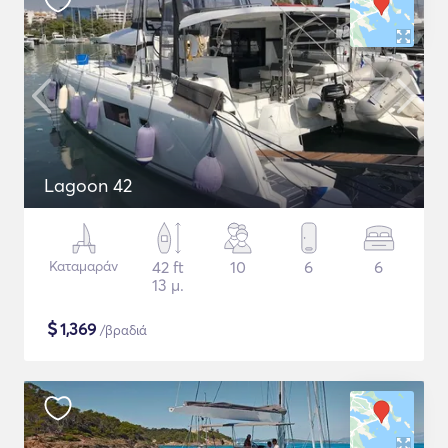
Lagoon 42
Καταμαράν
42 ft
10
6
6
13 μ.
$
1,369
/βραδιά