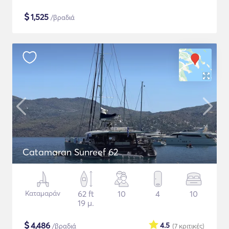
$
1,525
/βραδιά
Catamaran Sunreef 62
Καταμαράν
62 ft
10
4
10
19 μ.
$
4,486
4.5
/βραδιά
(7
κριτικές
)