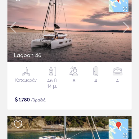
Lagoon 46
Καταμαράν
46 ft
8
4
4
14 μ.
$
1,780
/βραδιά