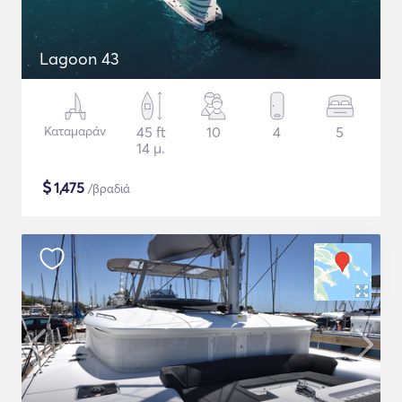
Lagoon 43
Καταμαράν
45 ft
10
4
5
14 μ.
$
1,475
/βραδιά