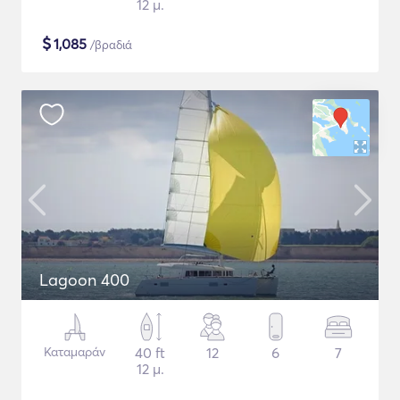
12 μ.
$
1,085
/βραδιά
Lagoon 400
Καταμαράν
40 ft
12
6
7
12 μ.