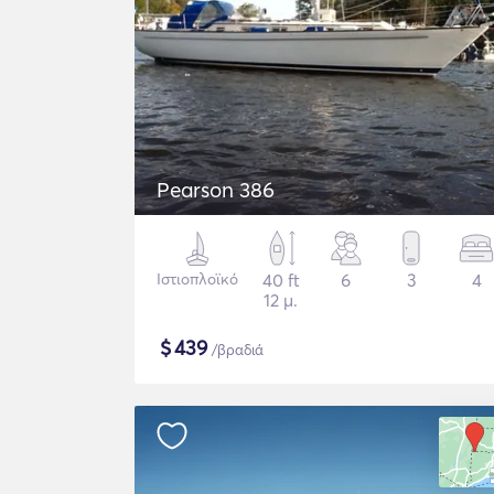
Pearson 386
Ιστιοπλοϊκό
40 ft
6
3
4
12 μ.
$
439
/βραδιά