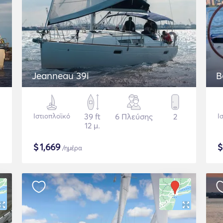
Jeanneau 39i
B
Ιστιοπλοϊκό
39 ft
6 Πλεύσης
2
Ι
12 μ.
$
1,669
/ημέρα