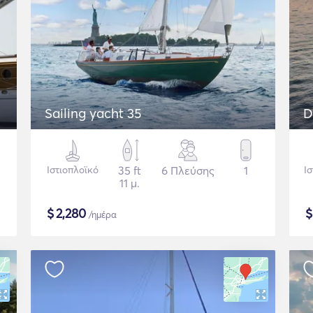
Sailing yacht 35
D
Ιστιοπλοϊκό
35 ft
6 Πλεύσης
1
Ι
11 μ.
$
2,280
/ημέρα