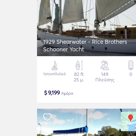
1929 Shearwater - Rice Brothers
Schooner Yacht
Ιστιοπλοϊκό
82 ft
149
0
25 μ.
Πλεύσης
$
9,199
/ημέρα