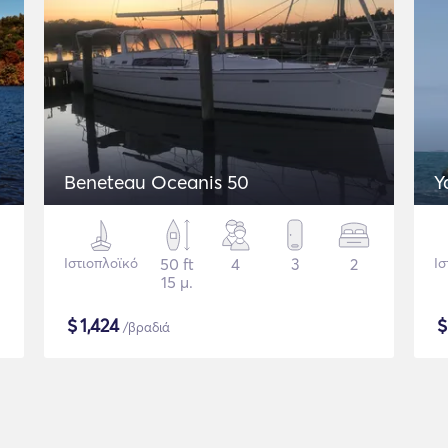
Beneteau Oceanis 50
Y
Ιστιοπλοϊκό
50 ft
4
3
2
Ισ
15 μ.
$
1,424
/βραδιά