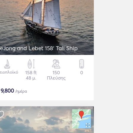
eJong and Lebet 158' Tall Ship
στιοπλοϊκό
158 ft
150
0
48 μ.
Πλεύσης
$
9,800
/ημέρα