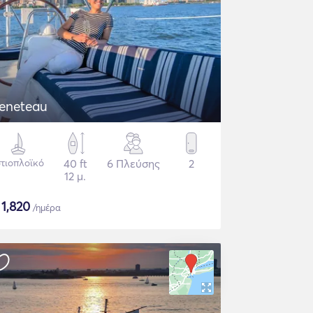
eneteau
στιοπλοϊκό
40 ft
6 Πλεύσης
2
12 μ.
$
1,820
/ημέρα