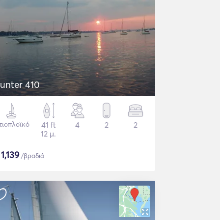
unter 410
τιοπλοϊκό
41 ft
4
2
2
12 μ.
$
1,139
/βραδιά