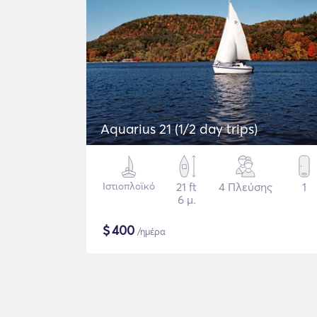
Aquarius 21 (1/2 day trips)
Ιστιοπλοϊκό
21 ft
4 Πλεύσης
1
6 μ.
$
400
/ημέρα