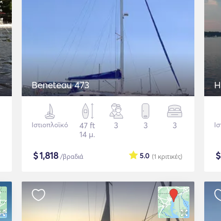
Beneteau 473
H
Ιστιοπλοϊκό
47 ft
3
3
3
Ισ
14 μ.
$
1,818
5.0
/βραδιά
(1
κριτικές
)