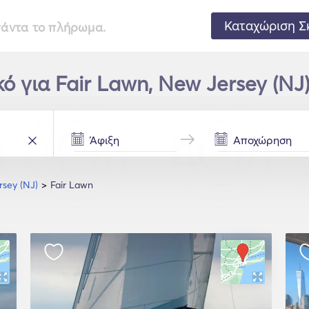
Καταχώριση Σ
 πάντα το πλήρωμα.
κό για Fair Lawn, New Jersey (NJ)
sey (NJ)
Fair Lawn