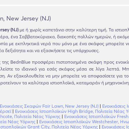
n, New Jersey (NJ)
rsey (NJ)
με ή χωρίς καπετάνιο στην καλύτερη τιμή. Τα ιστιοπ
 μέρα, ένα Σαββατοκύριακο, διακοπές πολλών ημερών, ή ακόμα 
ία με εκπληκτικά νερά που μόνο με ένα σκάφος μπορείτε να
έα δεξιότητα και να εξασκήσετε τις υπάρχουσες.
ης BednBlue προσφέρει πιστοποιημένα σκάφη προς ενοικίασ
λείστε το ιδανικό για εσάς σκάφος μέσα σε λίγα λεπτά. Μπ
ση. Αν εξακολουθείτε να μην μπορείτε να αποφασίσετε για το
ροτείνουν τα καλύτερα ιστιοπλοϊκά, καταμαράν ή μηχανοκίνητα
Ενοικιάσεις Σκαφών Fair Lawn, New Jersey (NJ)
|
Ενοικιάσεις 
σέρσεϊ
|
Ενοικιάσεις Ιστιοπλοϊκών High Bridge, Πολιτεία Νέας 
thcote, Πολιτεία Νέας Υόρκης
|
Ενοικιάσεις Ιστιοπλοϊκών Fres
ιτεία Νέας Υόρκης
|
Ενοικιάσεις Ιστιοπλοϊκών Westchester, Ηνω
 Ιστιοπλοϊκών Grant City, Πολιτεία Νέας Υόρκης
|
Ενοικιάσεις 