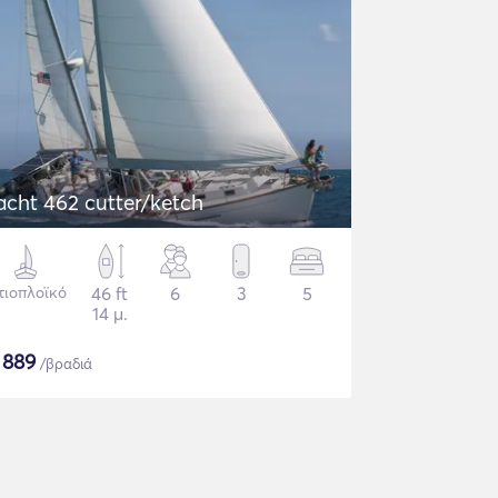
acht 462 cutter/ketch
τιοπλοϊκό
46 ft
6
3
5
14 μ.
$
889
/βραδιά