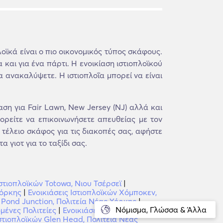
λοϊκά είναι ο πιο οικονομικός τύπος σκάφους.
και για ένα πάρτι. Η ενοικίαση ιστιοπλοϊκού
 ανακαλύψετε. Η ιστιοπλοΐα μπορεί να είναι
η για Fair Lawn, New Jersey (NJ) αλλά και
ορείτε να επικοινωνήσετε απευθείας με τον
 τέλειο σκάφος για τις διακοπές σας, αφήστε
 γιοτ για το ταξίδι σας.
Ιστιοπλοϊκών Totowa, Νιου Τσέρσεϊ
|
Υόρκης
|
Ενοικιάσεις Ιστιοπλοϊκών Χόμποκεν,
h Pond Junction, Πολιτεία Νέας Υόρκης
|
Νόμισμα, Γλώσσα & Άλλα
μένες Πολιτείες
|
Ενοικιάσεις Ιστιοπλοϊκών
Ιστιοπλοϊκών Glen Head, Πολιτεία Νέας