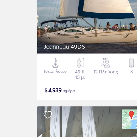
Jeanneau 49DS
Ιστιοπλοϊκό
49 ft
12 Πλεύσης
3
15 μ.
$
4,939
/ημέρα