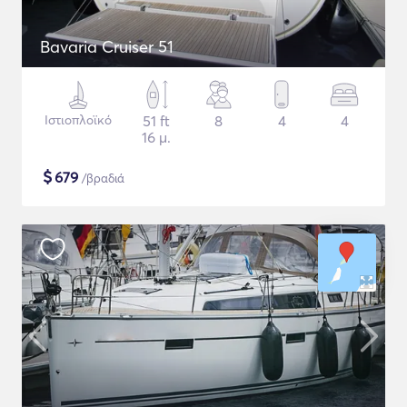
Bavaria Cruiser 51
Ιστιοπλοϊκό
51 ft
8
4
4
16 μ.
$
679
/βραδιά