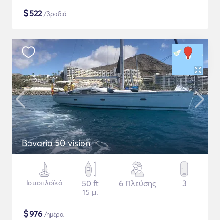
$
522
/βραδιά
Bavaria 50 vision
Ιστιοπλοϊκό
50 ft
6 Πλεύσης
3
15 μ.
$
976
/ημέρα