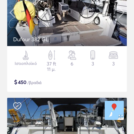
Dufour 382 GL
Ιστιοπλοϊκό
37 ft
6
3
3
11 μ.
$
450
/βραδιά