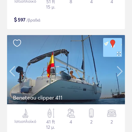
Ιστιοπλοϊκό
51 ft
8
4
4
15 μ.
$
597
/βραδιά
Beneteau clipper 411
Ιστιοπλοϊκό
41 ft
4
2
2
12 μ.