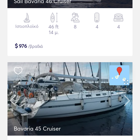
Sail Bavaria 46 Cruiser
Ιστιοπλοϊκό
46 ft
8
4
4
14 μ.
$
976
/βραδιά
Bavaria 45 Cruiser