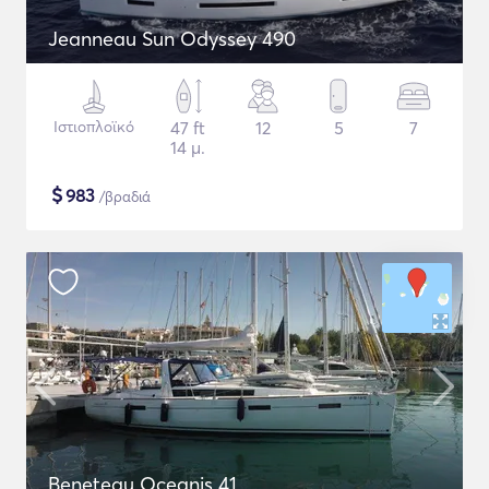
Jeanneau Sun Odyssey 490
Ιστιοπλοϊκό
47 ft
12
5
7
14 μ.
$
983
/βραδιά
Beneteau Oceanis 41