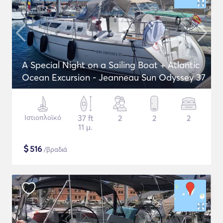
A Special Night on a Sailing Boat + Atlantic
Ocean Excursion - Jeanneau Sun Odyssey 37
Ιστιοπλοϊκό
37 ft
2
2
2
11 μ.
$
516
/βραδιά