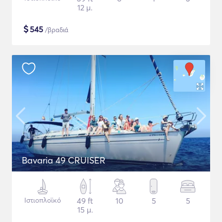
12 μ.
$
545
/βραδιά
Bavaria 49 CRUISER
Ιστιοπλοϊκό
49 ft
10
5
5
15 μ.