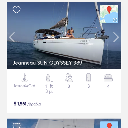
Jeanneau SUN ODYSSEY 389
Ιστιοπλοϊκό
11 ft
8
3
4
3 μ.
$
1,561
/βραδιά