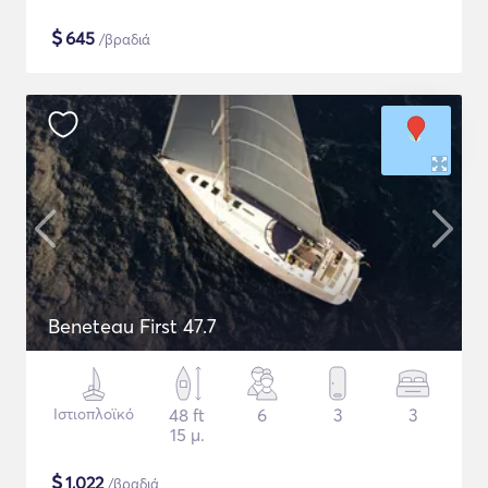
$
645
/βραδιά
Beneteau First 47.7
Ιστιοπλοϊκό
48 ft
6
3
3
15 μ.
$
1,022
/βραδιά