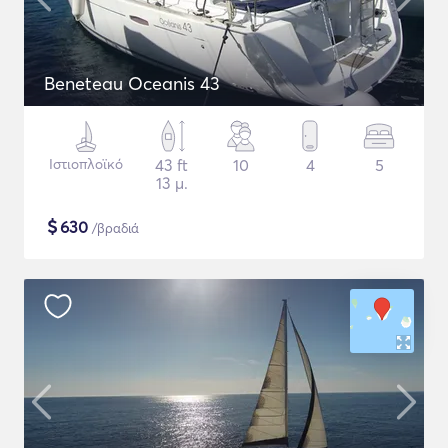
Beneteau Oceanis 43
Ιστιοπλοϊκό
43 ft
10
4
5
13 μ.
$
630
/βραδιά