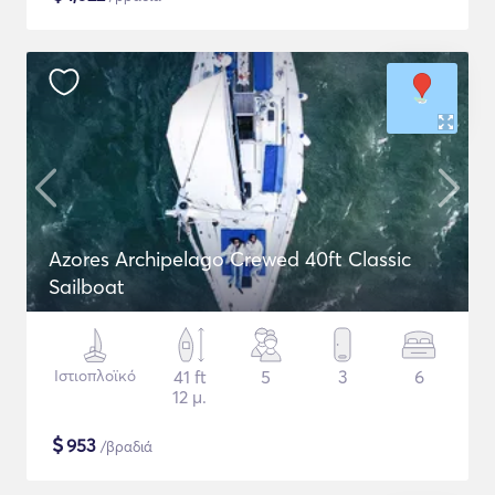
Azores Archipelago Crewed 40ft Classic
Sailboat
Ιστιοπλοϊκό
41 ft
5
3
6
12 μ.
$
953
/βραδιά