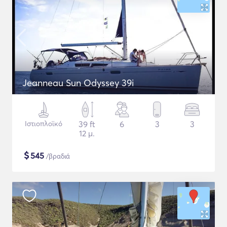
Jeanneau Sun Odyssey 39i
Ιστιοπλοϊκό
39 ft
6
3
3
12 μ.
$
545
/βραδιά