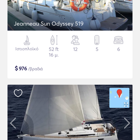
Jeanneau Sun Odyssey 519
Ιστιοπλοϊκό
52 ft
12
5
6
16 μ.
$
976
/βραδιά