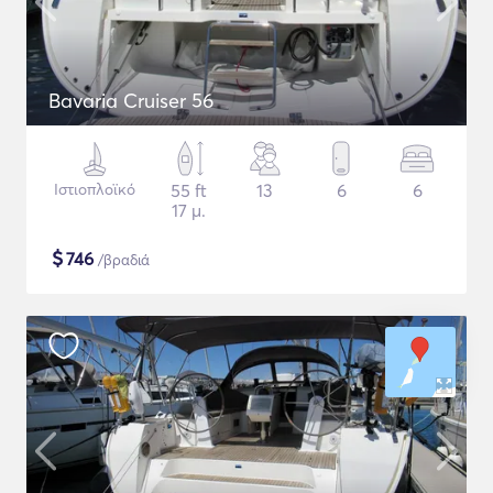
Bavaria Cruiser 56
Ιστιοπλοϊκό
55 ft
13
6
6
17 μ.
$
746
/βραδιά