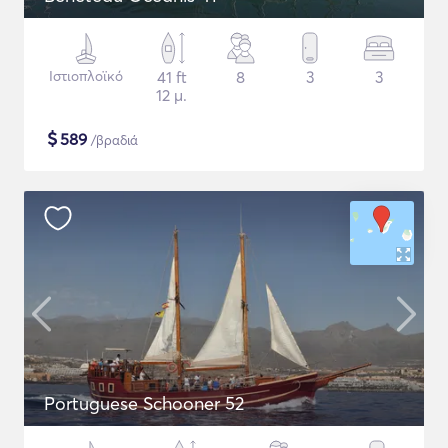
Ιστιοπλοϊκό
41 ft
8
3
3
12 μ.
$
589
/βραδιά
Portuguese Schooner 52