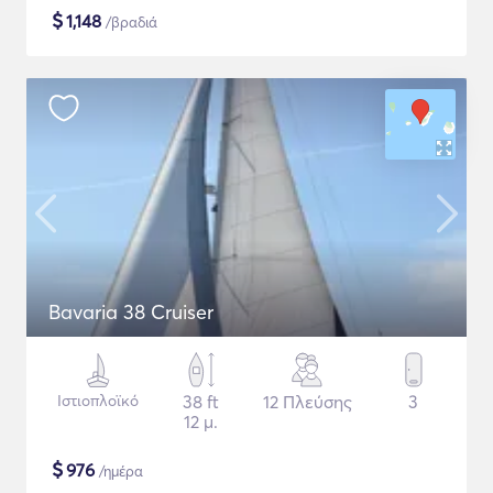
$
1,148
/βραδιά
Bavaria 38 Cruiser
Ιστιοπλοϊκό
38 ft
12 Πλεύσης
3
12 μ.
$
976
/ημέρα