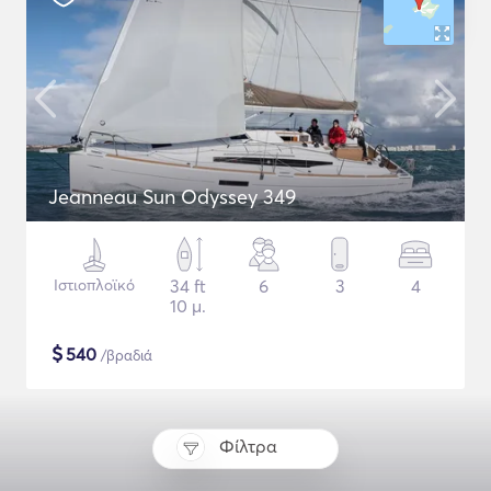
Jeanneau Sun Odyssey 349
Ιστιοπλοϊκό
34 ft
6
3
4
10 μ.
$
540
/βραδιά
Φίλτρα