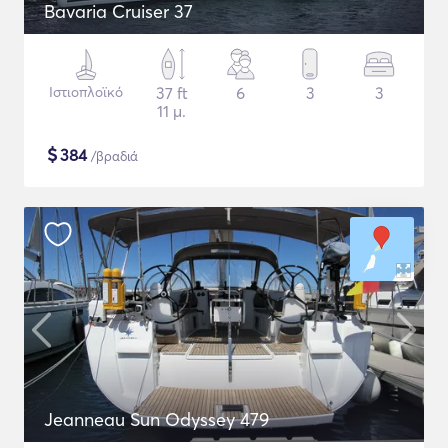
Bavaria Cruiser 37
Ιστιοπλοϊκό
37 ft
6
3
3
11 μ.
$
384
/βραδιά
Jeanneau Sun Odyssey 479