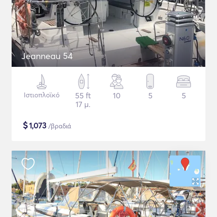
Jeanneau 54
Ιστιοπλοϊκό
55 ft
10
5
5
17 μ.
$
1,073
/βραδιά