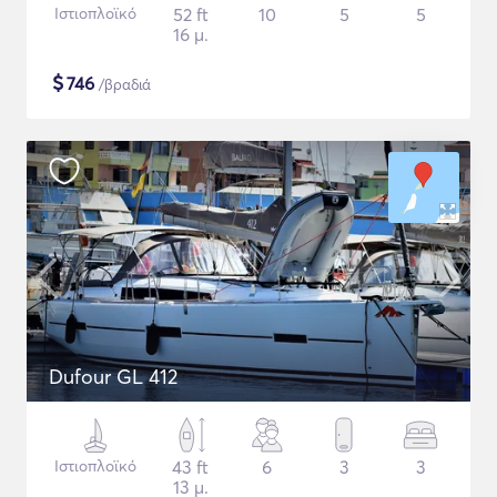
Ιστιοπλοϊκό
52 ft
10
5
5
16 μ.
$
746
/βραδιά
Dufour GL 412
Ιστιοπλοϊκό
43 ft
6
3
3
13 μ.