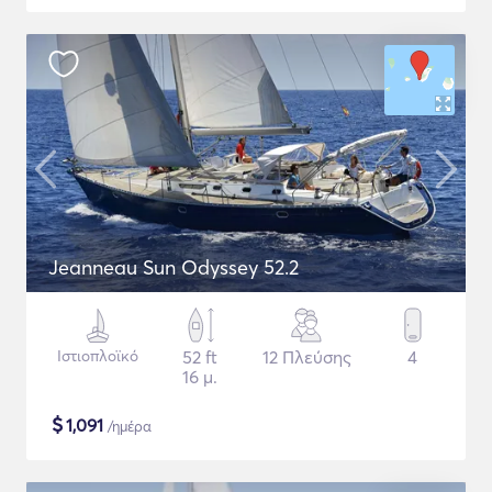
Jeanneau Sun Odyssey 52.2
Ιστιοπλοϊκό
52 ft
12 Πλεύσης
4
16 μ.
$
1,091
/ημέρα