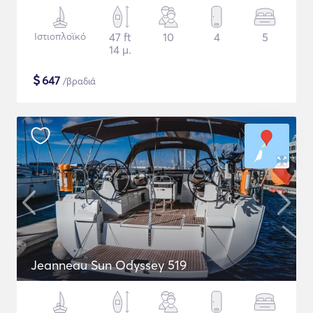
Ιστιοπλοϊκό
47 ft
10
4
5
14 μ.
$
647
/βραδιά
Jeanneau Sun Odyssey 519