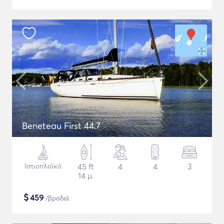
Beneteau First 44.7
Ιστιοπλοϊκό
45 ft
4
4
3
14 μ.
$
459
/βραδιά