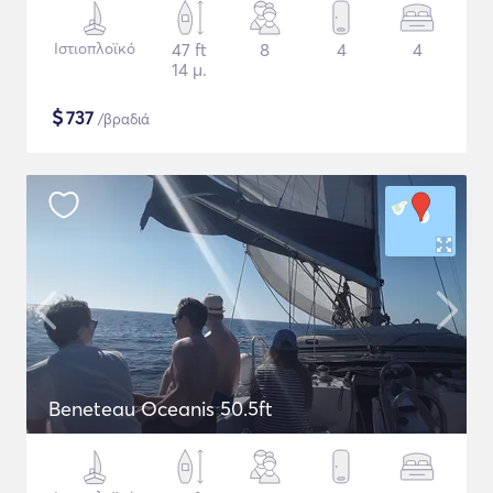
Ιστιοπλοϊκό
47 ft
8
4
4
14 μ.
$
737
/βραδιά
Beneteau Oceanis 50.5ft