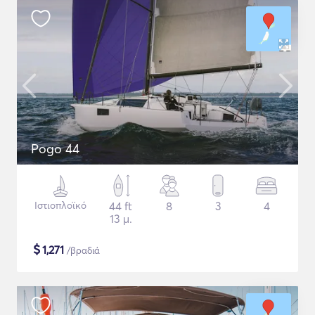
Pogo 44
Ιστιοπλοϊκό
44 ft
8
3
4
13 μ.
$
1,271
/βραδιά