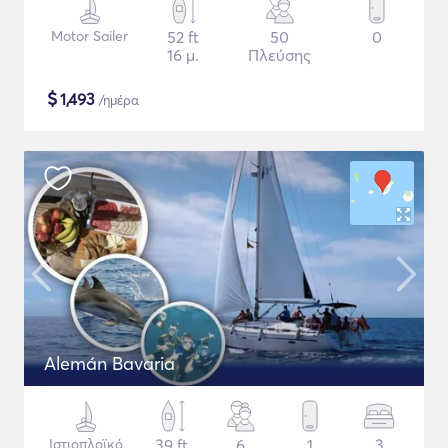
Motor Sailer
52 ft
50
0
16 μ.
Πλεύσης
$
1,493
/ημέρα
Alemán Bavaria
Ιστιοπλοϊκό
39 ft
6
1
3