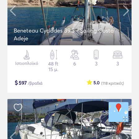
Beneteau Cyclades 39.3 - Sailing Costa
Adeje
Ιστιοπλοϊκό
48 ft
6
3
3
15 μ.
$
597
5.0
/βραδιά
(118
κριτικές
)