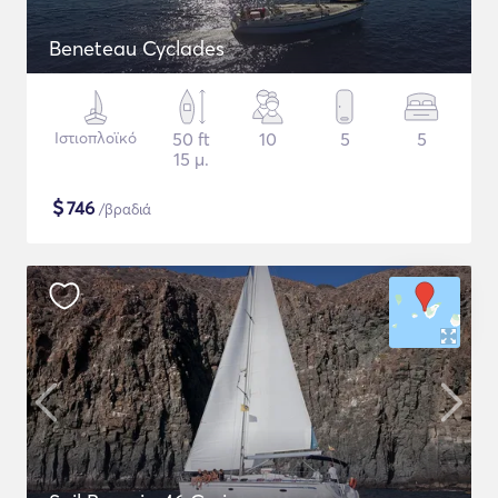
Beneteau Cyclades
Ιστιοπλοϊκό
50 ft
10
5
5
15 μ.
$
746
/βραδιά