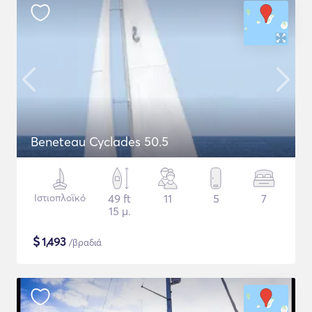
Beneteau Cyclades 50.5
Ιστιοπλοϊκό
49 ft
11
5
7
15 μ.
$
1,493
/βραδιά