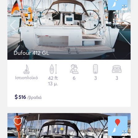
Dufour 412 GL
Ιστιοπλοϊκό
42 ft
6
3
3
13 μ.
$
516
/βραδιά