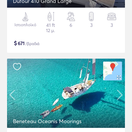
Dufour 410 Grand Large
Ιστιοπλοϊκό
41 ft
6
3
3
12 μ.
$
671
/βραδιά
Beneteau Oceanis Moorings