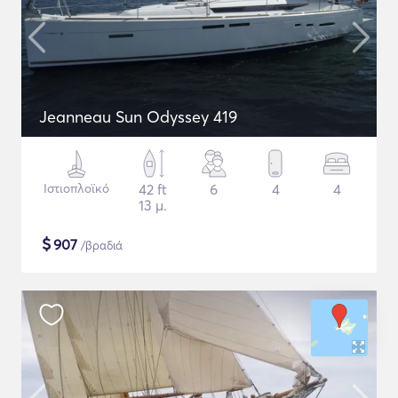
Jeanneau Sun Odyssey 419
Ιστιοπλοϊκό
42 ft
6
4
4
13 μ.
$
907
/βραδιά