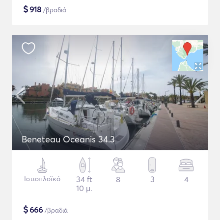
$
918
/βραδιά
Beneteau Oceanis 34.3
Ιστιοπλοϊκό
34 ft
8
3
4
10 μ.
$
666
/βραδιά