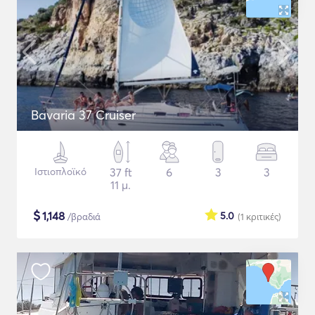
Bavaria 37 Cruiser
Ιστιοπλοϊκό
37 ft
6
3
3
11 μ.
$
1,148
5.0
/βραδιά
(1
κριτικές
)