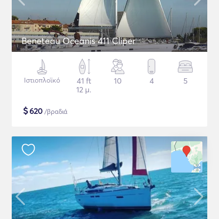
Beneteau Oceanis 411 Cliper
Ιστιοπλοϊκό
41 ft
10
4
5
12 μ.
$
620
/βραδιά