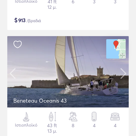
Ιστιοπλοϊκό
41 ft
6
3
3
12 μ.
$
913
/βραδιά
Beneteau Oceanis 43
Ιστιοπλοϊκό
43 ft
8
4
4
13 μ.