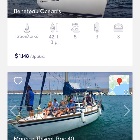
Beneteau Oceanis
Ιστιοπλοϊκό
42 ft
8
3
3
13 μ.
$
1,148
/βραδιά
Maurice Thivent Roc 40