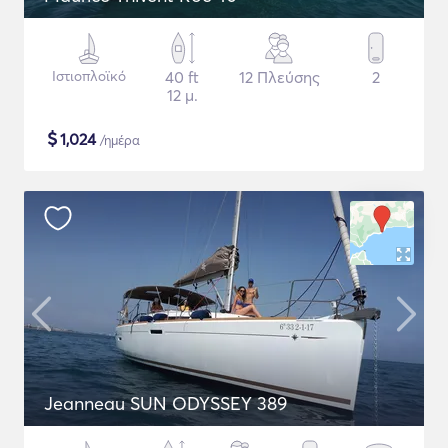
Ιστιοπλοϊκό
40 ft
12 Πλεύσης
2
12 μ.
$
1,024
/ημέρα
Jeanneau SUN ODYSSEY 389