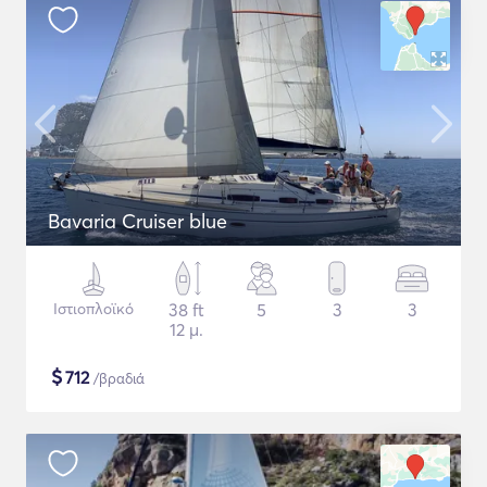
Bavaria Cruiser blue
Ιστιοπλοϊκό
38 ft
5
3
3
12 μ.
$
712
/βραδιά