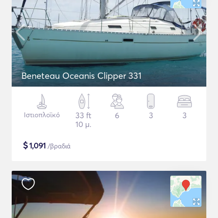
Beneteau Oceanis Clipper 331
Ιστιοπλοϊκό
33 ft
6
3
3
10 μ.
$
1,091
/βραδιά