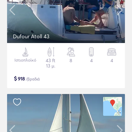
Dufour Atoll 43
Ιστιοπλοϊκό
43 ft
8
4
4
13 μ.
$
918
/βραδιά