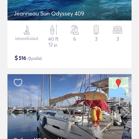
Jeanneau Sun Odyssey 409
Ιστιοπλοϊκό
40 ft
6
3
3
12 μ.
$
516
/βραδιά