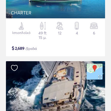
CHARTER
Ιστιοπλοϊκό
49 ft
12
4
6
15 μ.
$
2,689
/βραδιά