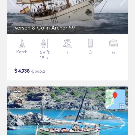
Iversen & Colin Archer 59
Ketch
59 ft
7
3
6
18 μ.
$
4,938
/βραδιά