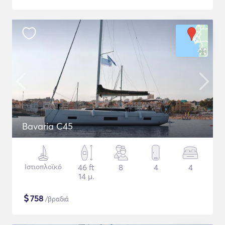
Bavaria C45
Ιστιοπλοϊκό
46 ft
8
4
4
14 μ.
$
758
/βραδιά