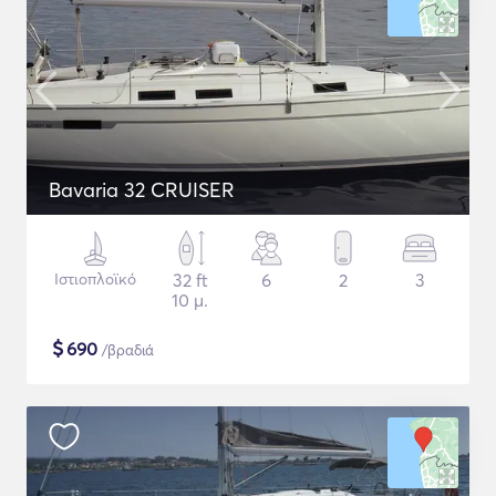
Bavaria 32 CRUISER
Ιστιοπλοϊκό
32 ft
6
2
3
10 μ.
$
690
/βραδιά