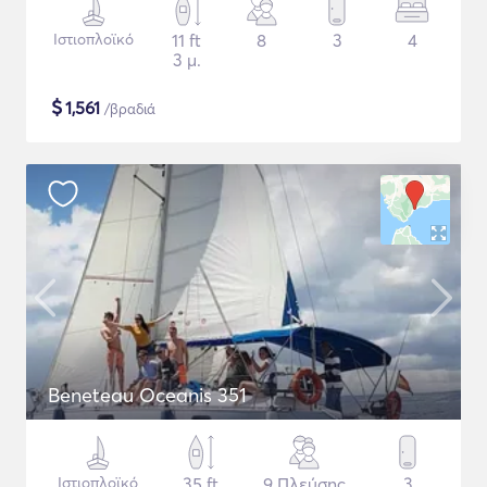
Ιστιοπλοϊκό
11 ft
8
3
4
3 μ.
$
1,561
/βραδιά
Beneteau Oceanis 351
Ιστιοπλοϊκό
35 ft
9 Πλεύσης
3