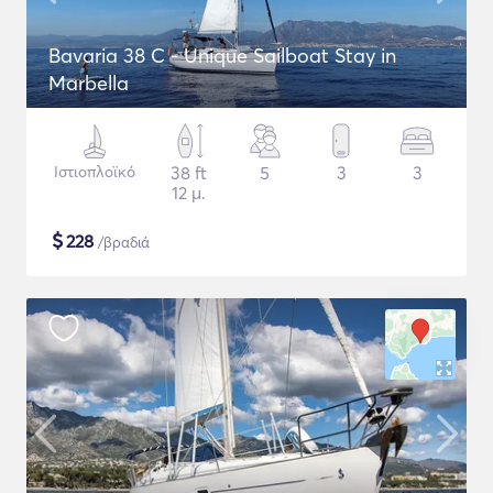
Bavaria 38 C - Unique Sailboat Stay in
Marbella
Ιστιοπλοϊκό
38 ft
5
3
3
12 μ.
$
228
/βραδιά