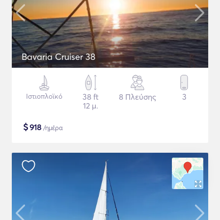
Bavaria Cruiser 38
Ιστιοπλοϊκό
38 ft
8 Πλεύσης
3
12 μ.
$
918
/ημέρα