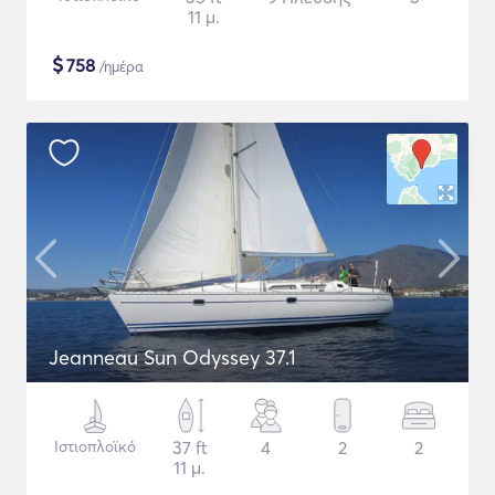
11 μ.
$
758
/ημέρα
Jeanneau Sun Odyssey 37.1
Ιστιοπλοϊκό
37 ft
4
2
2
11 μ.