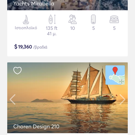
Yachts Mirabella
Ιστιοπλοϊκό
135 ft
10
5
5
41 μ.
$
19,360
/βραδιά
Choren Design 210