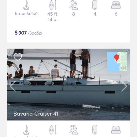
Ιστιοπλοϊκό
45 ft
8
4
6
14 μ.
$
907
/βραδιά
Bavaria Cruiser 41