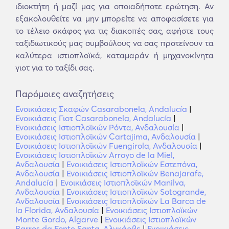
ιδιοκτήτη ή μαζί μας για οποιαδήποτε ερώτηση. Αν
εξακολουθείτε να μην μπορείτε να αποφασίσετε για
το τέλειο σκάφος για τις διακοπές σας, αφήστε τους
ταξιδιωτικούς μας συμβούλους να σας προτείνουν τα
καλύτερα ιστιοπλοϊκά, καταμαράν ή μηχανοκίνητα
γιοτ για το ταξίδι σας.
Παρόμοιες αναζητήσεις
Ενοικιάσεις Σκαφών Casarabonela, Andalucía
|
Ενοικιάσεις Γιοτ Casarabonela, Andalucía
|
Ενοικιάσεις Ιστιοπλοϊκών Ρόντα, Ανδαλουσία
|
Ενοικιάσεις Ιστιοπλοϊκών Cartajima, Ανδαλουσία
|
Ενοικιάσεις Ιστιοπλοϊκών Fuengirola, Ανδαλουσία
|
Ενοικιάσεις Ιστιοπλοϊκών Arroyo de la Miel,
Ανδαλουσία
|
Ενοικιάσεις Ιστιοπλοϊκών Εστεπόνα,
Ανδαλουσία
|
Ενοικιάσεις Ιστιοπλοϊκών Benajarafe,
Andalucía
|
Ενοικιάσεις Ιστιοπλοϊκών Manilva,
Ανδαλουσία
|
Ενοικιάσεις Ιστιοπλοϊκών Sotogrande,
Ανδαλουσία
|
Ενοικιάσεις Ιστιοπλοϊκών La Barca de
la Florida, Ανδαλουσία
|
Ενοικιάσεις Ιστιοπλοϊκών
Monte Gordo, Algarve
|
Ενοικιάσεις Ιστιοπλοϊκών
Barros da Fonte Santa, Αλγκάρβε
|
Ενοικιάσεις