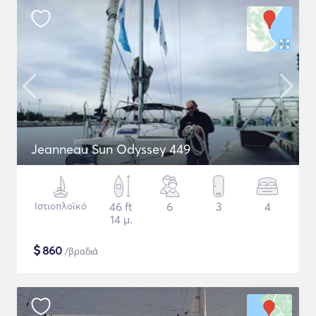
Jeanneau Sun Odyssey 449
Ιστιοπλοϊκό
46 ft
6
3
4
14 μ.
$
860
/βραδιά