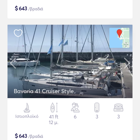
$
643
/βραδιά
Bavaria 41 Cruiser Style
Ιστιοπλοϊκό
41 ft
6
3
3
12 μ.
$
643
/βραδιά