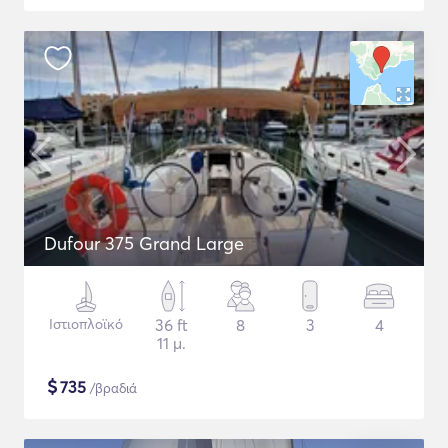
Dufour 375 Grand Large
Ιστιοπλοϊκό
36 ft
8
3
4
11 μ.
$
735
/βραδιά