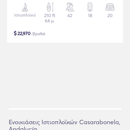
Ιστιοπλοϊκό
210 ft
42
18
20
64 μ.
$
22,970
/βραδιά
Ενοικιάσεις Ιστιοπλοϊκών Casarabonela,
Andalucía