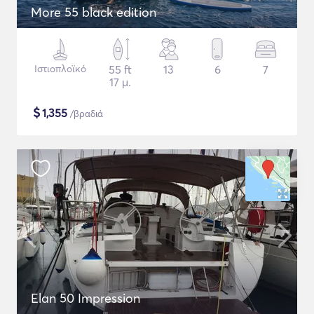
More 55 black edition
Ιστιοπλοϊκό
55 ft
13
6
7
17 μ.
$
1,355
/βραδιά
Elan 50 Impression