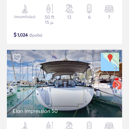
Ιστιοπλοϊκό
50 ft
13
6
7
15 μ.
$
1,024
/βραδιά
Elan Impression 50