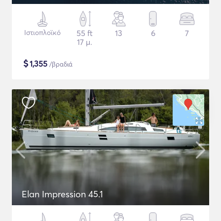
Ιστιοπλοϊκό
55 ft
13
6
7
17 μ.
$
1,355
/βραδιά
Elan Impression 45.1