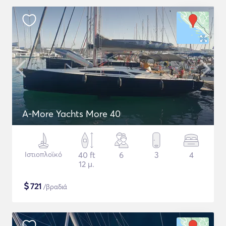
A-More Yachts More 40
Ιστιοπλοϊκό
40 ft
6
3
4
12 μ.
$
721
/βραδιά