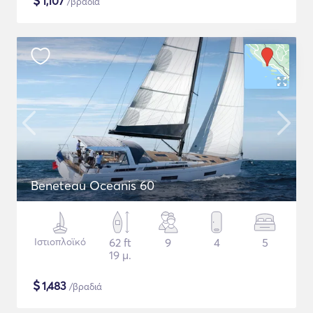
$
1,107
/βραδιά
Beneteau Oceanis 60
Ιστιοπλοϊκό
62 ft
9
4
5
19 μ.
$
1,483
/βραδιά