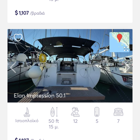
$
1,107
/βραδιά
Elan Impression 50.1
Ιστιοπλοϊκό
50 ft
12
5
7
15 μ.