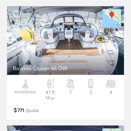
Bavaria Cruiser 46 OW
Ιστιοπλοϊκό
47 ft
7
3
4
14 μ.
$
771
/βραδιά