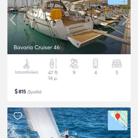
Bavaria Cruiser 46
Ιστιοπλοϊκό
47 ft
9
4
5
14 μ.
$
815
/βραδιά