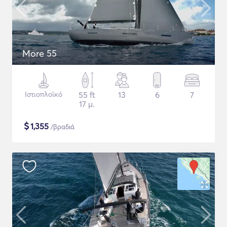
More 55
Ιστιοπλοϊκό
55 ft
13
6
7
17 μ.
$
1,355
/βραδιά