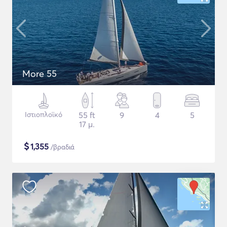
More 55
Ιστιοπλοϊκό
55 ft
9
4
5
17 μ.
$
1,355
/βραδιά