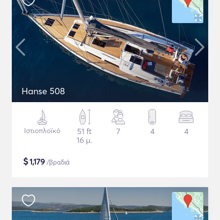
Hanse 508
Ιστιοπλοϊκό
51 ft
7
4
4
16 μ.
$
1,179
/βραδιά