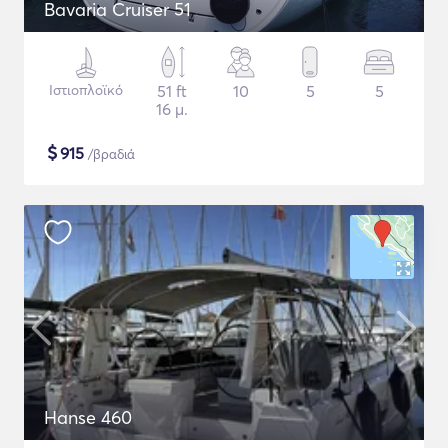
Bavaria Cruiser 51
Ιστιοπλοϊκό
51 ft
10
5
5
16 μ.
$
915
/βραδιά
Hanse 460