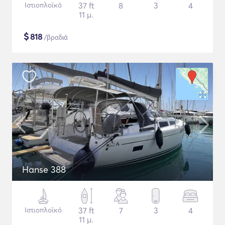
Ιστιοπλοϊκό
37 ft
8
3
4
11 μ.
$
818
/βραδιά
Hanse 388
Ιστιοπλοϊκό
37 ft
7
3
4
11 μ.