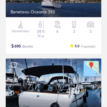
Beneteau Oceanis 393
Ιστιοπλοϊκό
38 ft
6
3
3
12 μ.
$
695
5.0
/βραδιά
(1
κριτικές
)