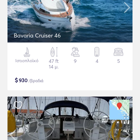
Bavaria Cruiser 46
Ιστιοπλοϊκό
47 ft
9
4
5
14 μ.
$
930
/βραδιά