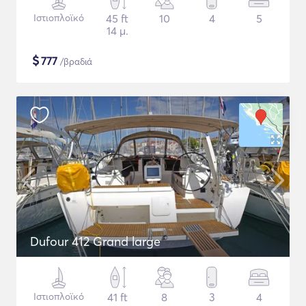
Ιστιοπλοϊκό
45 ft
10
4
5
14 μ.
$
777
/βραδιά
Dufour 412 Grand large
Ιστιοπλοϊκό
41 ft
8
3
4