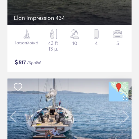
Elan Impression 434
Ιστιοπλοϊκό
43 ft
10
4
5
13 μ.
$
517
/βραδιά