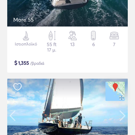
More 55
Ιστιοπλοϊκό
55 ft
13
6
7
17 μ.
$
1,355
/βραδιά