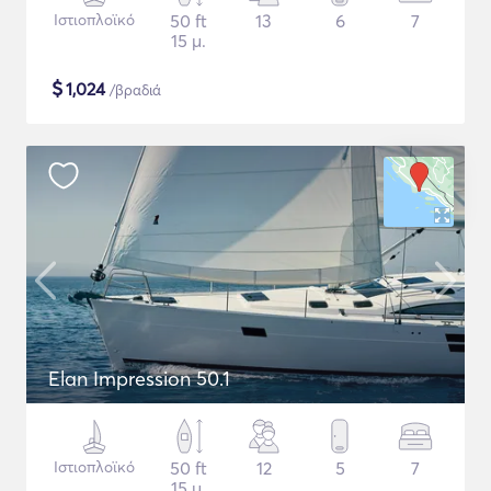
Ιστιοπλοϊκό
50 ft
13
6
7
15 μ.
$
1,024
/βραδιά
Elan Impression 50.1
Ιστιοπλοϊκό
50 ft
12
5
7
15 μ.