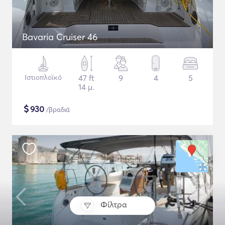
Bavaria Cruiser 46
Ιστιοπλοϊκό
47 ft
9
4
5
14 μ.
$
930
/βραδιά
Φίλτρα