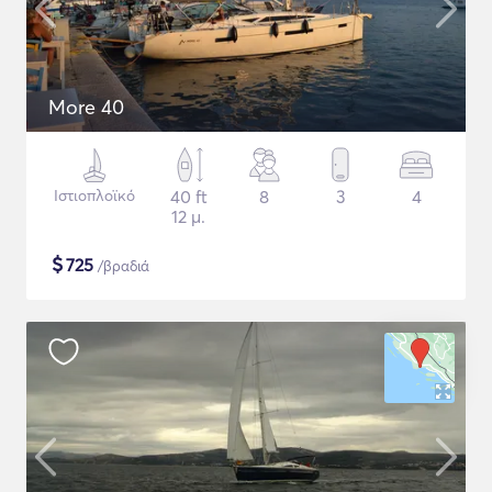
More 40
Ιστιοπλοϊκό
40 ft
8
3
4
12 μ.
$
725
/βραδιά