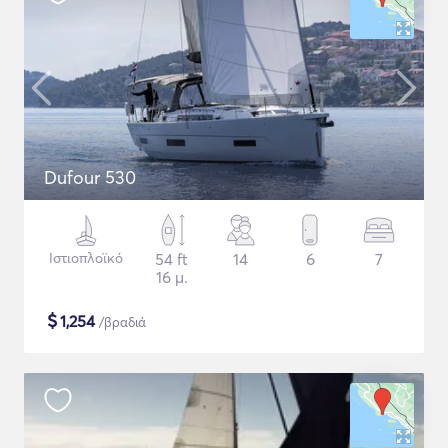
Dufour 530
Ιστιοπλοϊκό
54 ft
14
6
7
16 μ.
$
1,254
/βραδιά