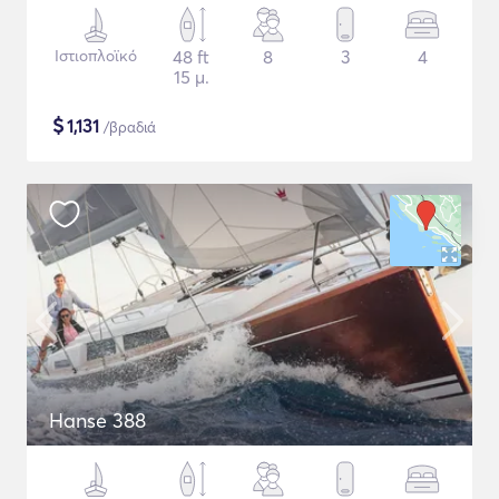
Ιστιοπλοϊκό
48 ft
8
3
4
15 μ.
$
1,131
/βραδιά
Hanse 388