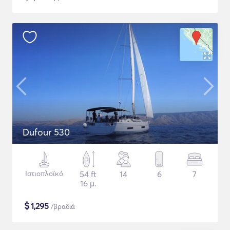
Dufour 530
Ιστιοπλοϊκό
54 ft
14
6
7
16 μ.
$
1,295
/βραδιά