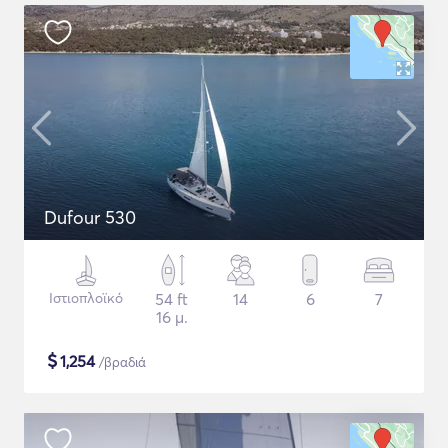
Dufour 530
Ιστιοπλοϊκό
54 ft
14
6
7
16 μ.
$
1,254
/βραδιά