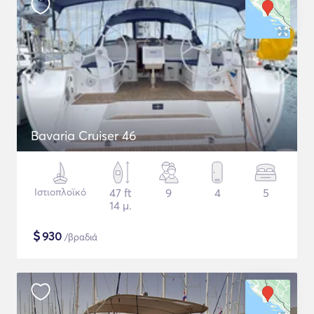
Bavaria Cruiser 46
Ιστιοπλοϊκό
47 ft
9
4
5
14 μ.
$
930
/βραδιά