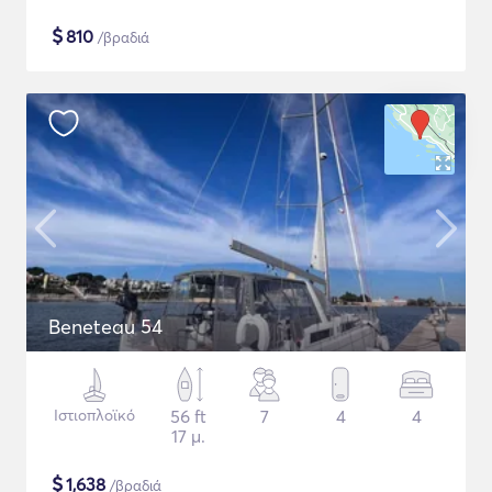
$
810
/βραδιά
Beneteau 54
Ιστιοπλοϊκό
56 ft
7
4
4
17 μ.
$
1,638
/βραδιά