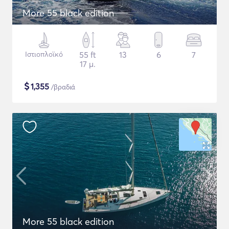
More 55 black edition
Ιστιοπλοϊκό
55 ft
13
6
7
17 μ.
$
1,355
/βραδιά
More 55 black edition