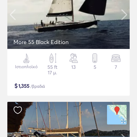
More 55 Black Edition
Ιστιοπλοϊκό
55 ft
13
5
7
17 μ.
$
1,355
/βραδιά