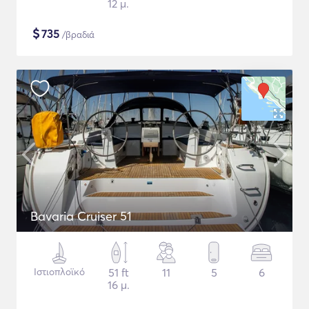
12 μ.
$
735
/βραδιά
Bavaria Cruiser 51
Ιστιοπλοϊκό
51 ft
11
5
6
16 μ.