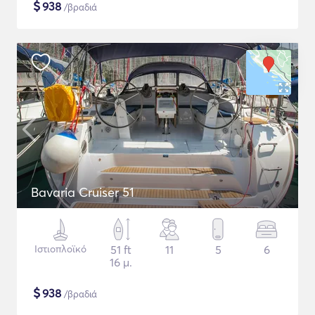
$
938
/βραδιά
Bavaria Cruiser 51
Ιστιοπλοϊκό
51 ft
11
5
6
16 μ.
$
938
/βραδιά