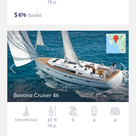
14 μ.
$
876
/βραδιά
Bavaria Cruiser 46
Ιστιοπλοϊκό
47 ft
9
4
4
14 μ.