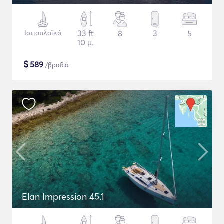
Ιστιοπλοϊκό
33 ft
8
3
5
10 μ.
$
589
/βραδιά
Elan Impression 45.1