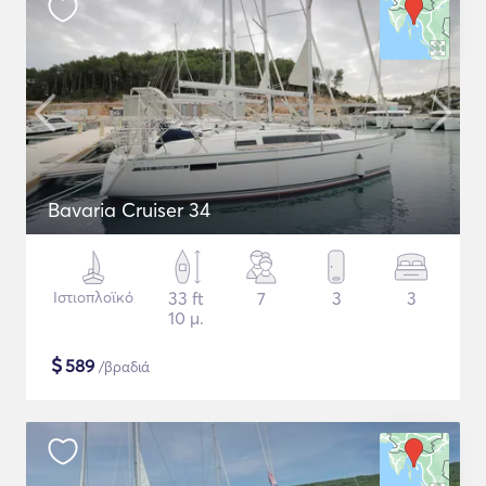
Bavaria Cruiser 34
Ιστιοπλοϊκό
33 ft
7
3
3
10 μ.
$
589
/βραδιά