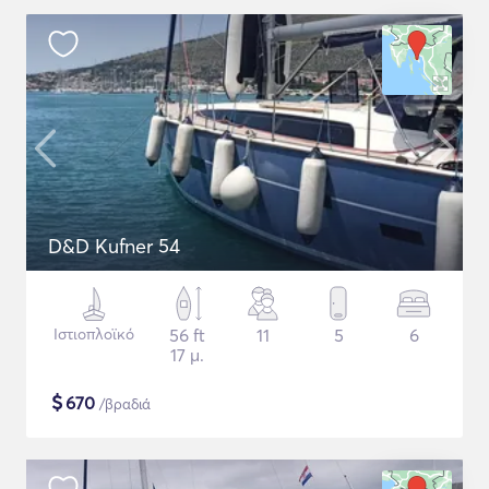
D&D Kufner 54
Ιστιοπλοϊκό
56 ft
11
5
6
17 μ.
$
670
/βραδιά