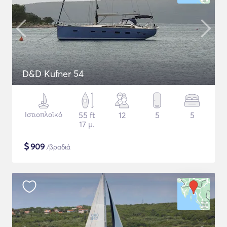
D&D Kufner 54
Ιστιοπλοϊκό
55 ft
12
5
5
17 μ.
$
909
/βραδιά