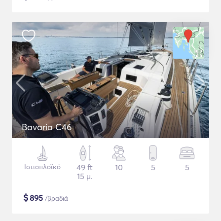
Bavaria C46
Ιστιοπλοϊκό
49 ft
10
5
5
15 μ.
$
895
/βραδιά