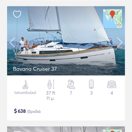
Bavaria Cruiser 37
Ιστιοπλοϊκό
37 ft
7
3
4
11 μ.
$
638
/βραδιά