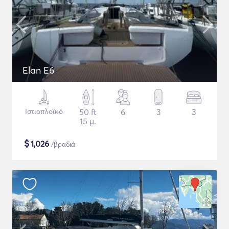
Elan E6
Ιστιοπλοϊκό
50 ft
6
3
3
15 μ.
$
1,026
/βραδιά