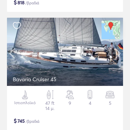
$
818
/βραδιά
Bavaria Cruiser 45
Ιστιοπλοϊκό
47 ft
9
4
5
14 μ.
$
745
/βραδιά