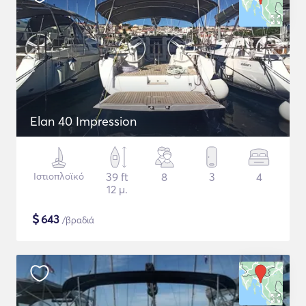
Elan 40 Impression
Ιστιοπλοϊκό
39 ft
8
3
4
12 μ.
$
643
/βραδιά