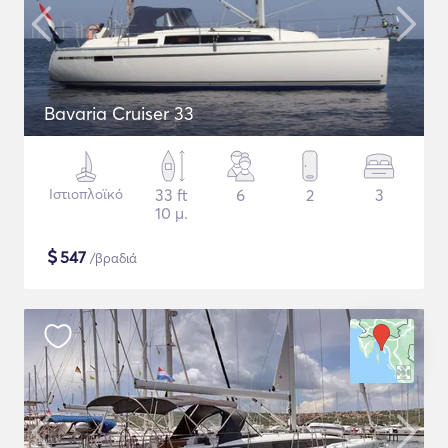
Bavaria Cruiser 33
Ιστιοπλοϊκό
33 ft
6
2
3
10 μ.
$
547
/βραδιά