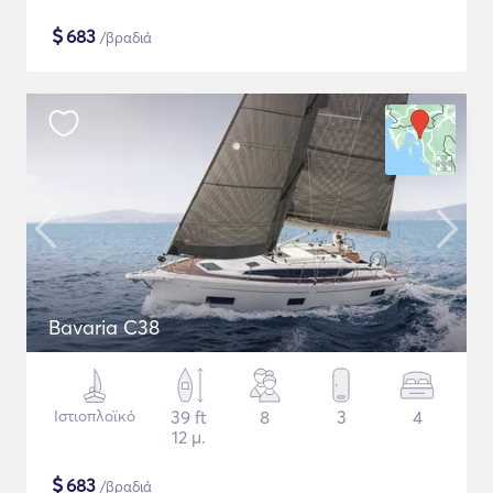
$
683
/βραδιά
Bavaria C38
Ιστιοπλοϊκό
39 ft
8
3
4
12 μ.
$
683
/βραδιά