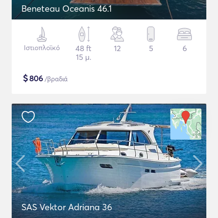
Beneteau Oceanis 46.1
Ιστιοπλοϊκό
48 ft
12
5
6
15 μ.
$
806
/βραδιά
SAS Vektor Adriana 36