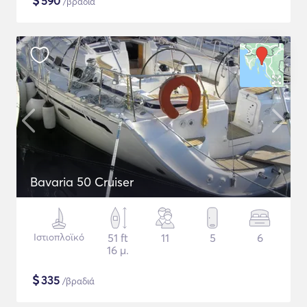
$
590
/βραδιά
Bavaria 50 Cruiser
Ιστιοπλοϊκό
51 ft
11
5
6
16 μ.
$
335
/βραδιά