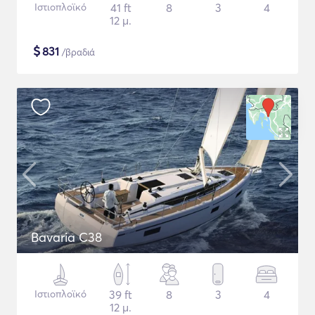
Ιστιοπλοϊκό
41 ft
8
3
4
12 μ.
$
831
/βραδιά
Bavaria C38
Ιστιοπλοϊκό
39 ft
8
3
4
12 μ.