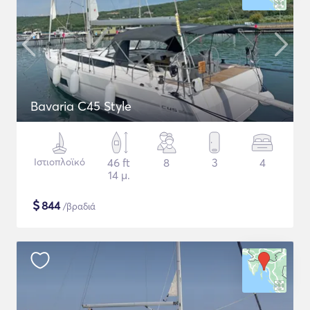
Bavaria C45 Style
Ιστιοπλοϊκό
46 ft
8
3
4
14 μ.
$
844
/βραδιά