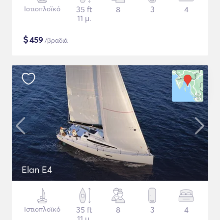
Ιστιοπλοϊκό
35 ft
8
3
4
11 μ.
$
459
/βραδιά
Elan E4
Ιστιοπλοϊκό
35 ft
8
3
4
11 μ.