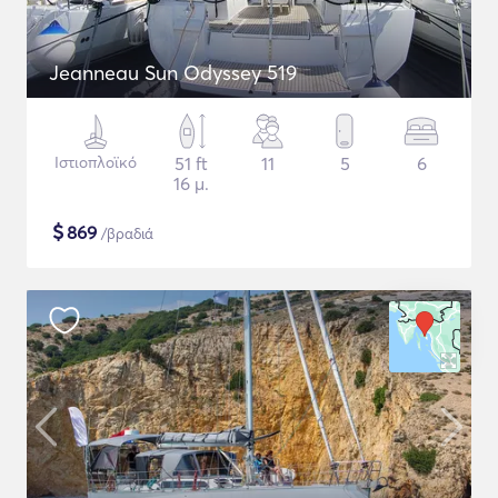
Jeanneau Sun Odyssey 519
Ιστιοπλοϊκό
51 ft
11
5
6
16 μ.
$
869
/βραδιά