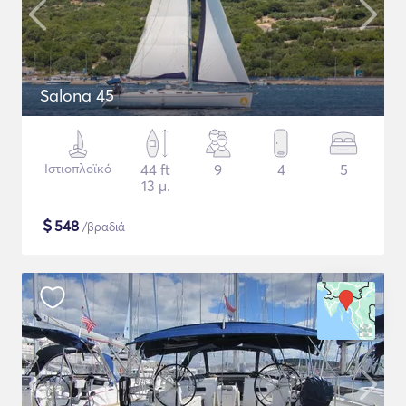
Salona 45
Ιστιοπλοϊκό
44 ft
9
4
5
13 μ.
$
548
/βραδιά