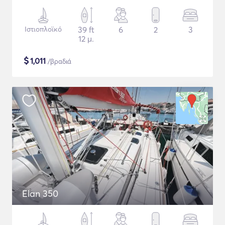
Ιστιοπλοϊκό
39 ft
6
2
3
12 μ.
$
1,011
/βραδιά
Elan 350