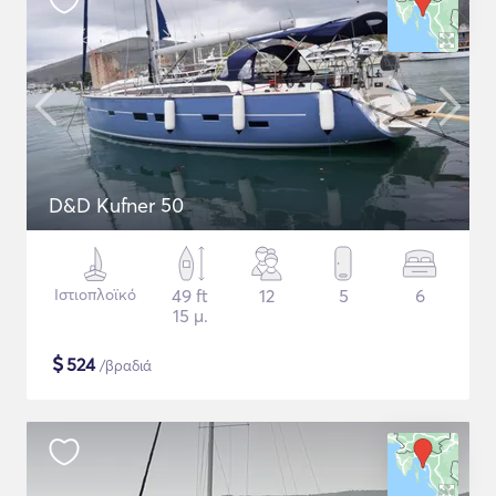
D&D Kufner 50
Ιστιοπλοϊκό
49 ft
12
5
6
15 μ.
$
524
/βραδιά