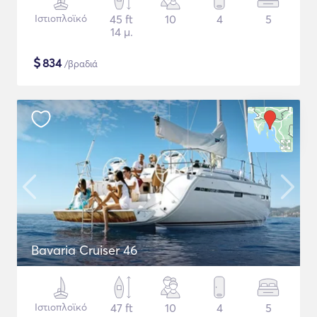
Ιστιοπλοϊκό
45 ft
10
4
5
14 μ.
$
834
/βραδιά
Bavaria Cruiser 46
Ιστιοπλοϊκό
47 ft
10
4
5