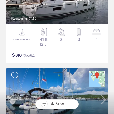
Bavaria C42
Ιστιοπλοϊκό
41 ft
8
3
4
12 μ.
$
810
/βραδιά
Φίλτρα