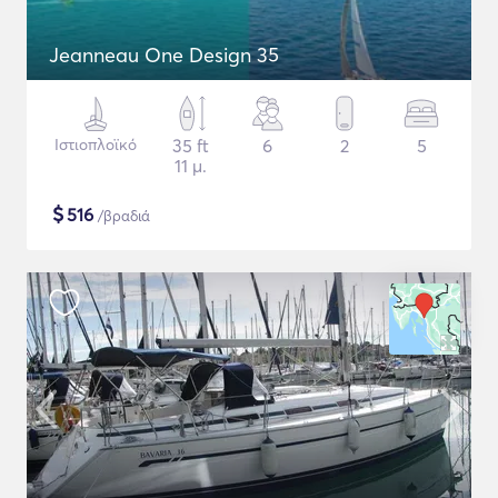
Jeanneau One Design 35
Ιστιοπλοϊκό
35 ft
6
2
5
11 μ.
$
516
/βραδιά