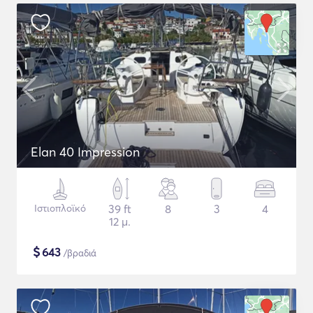
Elan 40 Impression
Ιστιοπλοϊκό
39 ft
8
3
4
12 μ.
$
643
/βραδιά