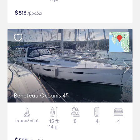
$
516
/βραδιά
Beneteau Oceanis 45
Ιστιοπλοϊκό
45 ft
8
4
4
14 μ.