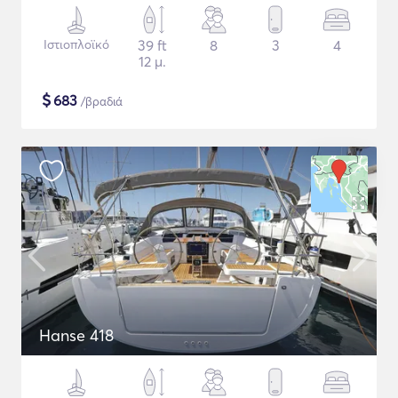
Ιστιοπλοϊκό
39 ft
8
3
4
12 μ.
$
683
/βραδιά
Hanse 418