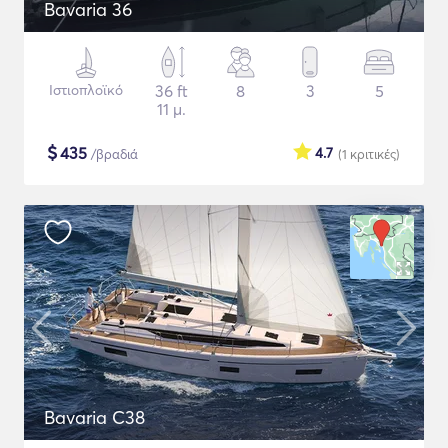
Bavaria 36
Ιστιοπλοϊκό
36 ft
8
3
5
11 μ.
$
435
4.7
/βραδιά
(1
κριτικές
)
Bavaria C38