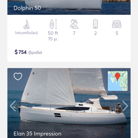
Dolphin 50
Ιστιοπλοϊκό
50 ft
7
2
5
15 μ.
$
754
/βραδιά
Elan 35 Impression