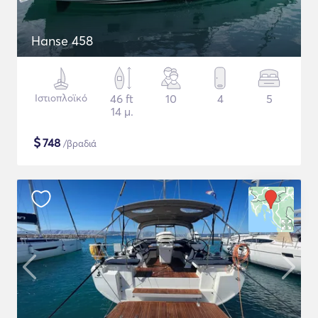
Hanse 458
Ιστιοπλοϊκό
46 ft
10
4
5
14 μ.
$
748
/βραδιά