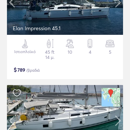
Elan Impression 45.1
Ιστιοπλοϊκό
45 ft
10
4
5
14 μ.
$
789
/βραδιά