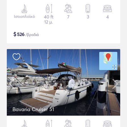
Ιστιοπλοϊκό
40 ft
7
3
4
12 μ.
$
526
/βραδιά
Bavaria Cruiser 51