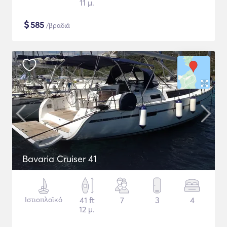
11 μ.
$
585
/βραδιά
Bavaria Cruiser 41
Ιστιοπλοϊκό
41 ft
7
3
4
12 μ.