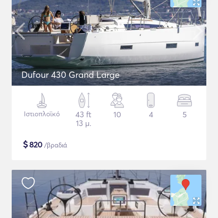
Dufour 430 Grand Large
Ιστιοπλοϊκό
43 ft
10
4
5
13 μ.
$
820
/βραδιά