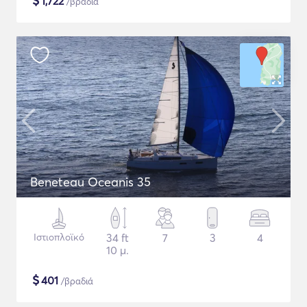
$
1,722
/βραδιά
Beneteau Oceanis 35
Ιστιοπλοϊκό
34 ft
7
3
4
10 μ.
$
401
/βραδιά