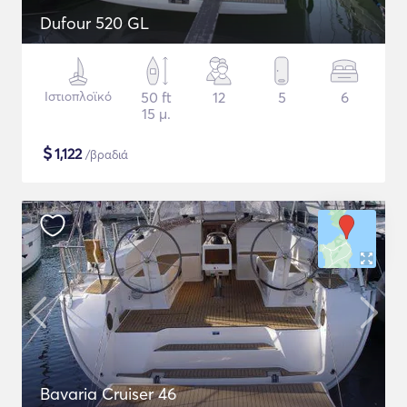
Dufour 520 GL
Ιστιοπλοϊκό
50 ft
12
5
6
15 μ.
$
1,122
/βραδιά
Bavaria Cruiser 46