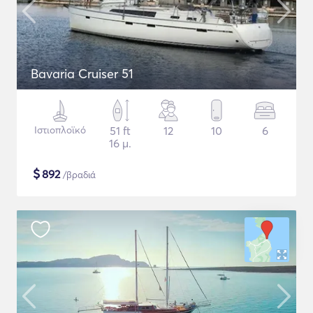
Bavaria Cruiser 51
Ιστιοπλοϊκό
51 ft
12
10
6
16 μ.
$
892
/βραδιά