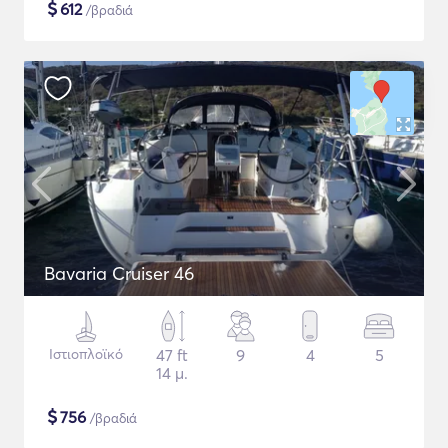
$
612
/βραδιά
Bavaria Cruiser 46
Ιστιοπλοϊκό
47 ft
9
4
5
14 μ.
$
756
/βραδιά