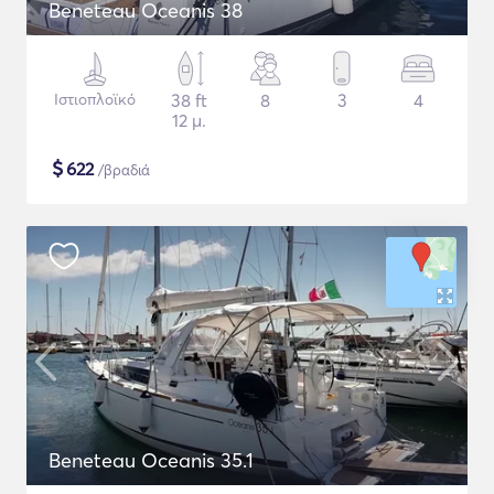
Beneteau Oceanis 38
Ιστιοπλοϊκό
38 ft
8
3
4
12 μ.
$
622
/βραδιά
Beneteau Oceanis 35.1