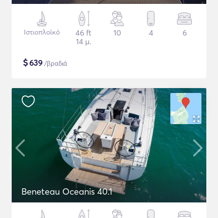
Ιστιοπλοϊκό
46 ft
10
4
6
14 μ.
$
639
/βραδιά
Beneteau Oceanis 40.1