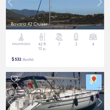
Bavaria 42 Cruiser
Ιστιοπλοϊκό
42 ft
7
3
4
13 μ.
$
532
/βραδιά