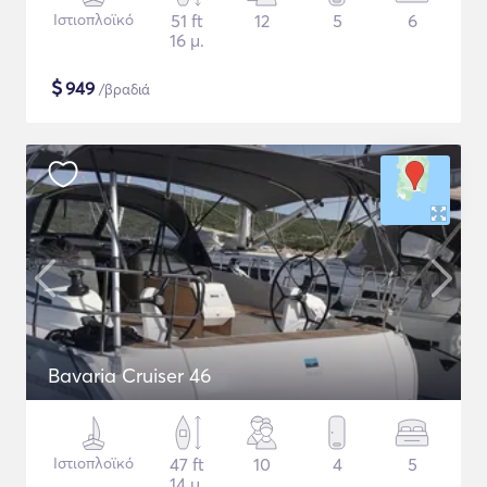
Ιστιοπλοϊκό
51 ft
12
5
6
16 μ.
$
949
/βραδιά
Bavaria Cruiser 46
Ιστιοπλοϊκό
47 ft
10
4
5
14 μ.