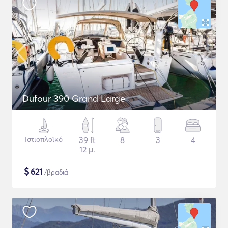
Dufour 390 Grand Large
Ιστιοπλοϊκό
39 ft
8
3
4
12 μ.
$
621
/βραδιά