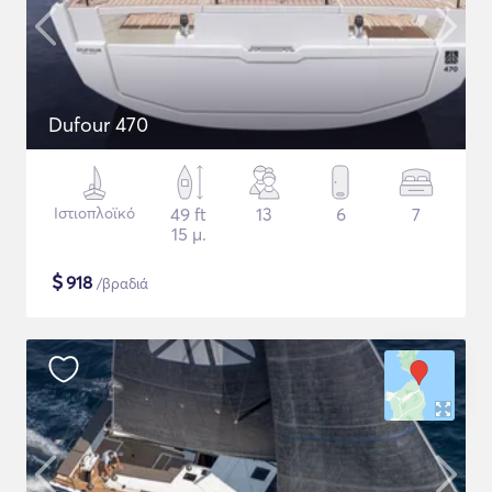
Dufour 470
Ιστιοπλοϊκό
49 ft
13
6
7
15 μ.
$
918
/βραδιά