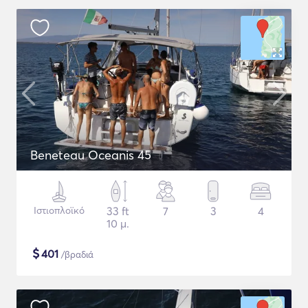
Beneteau Oceanis 45
Ιστιοπλοϊκό
33 ft
7
3
4
10 μ.
$
401
/βραδιά