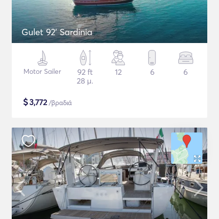
Gulet 92' Sardinia
Motor Sailer
92 ft
12
6
6
28 μ.
$
3,772
/βραδιά