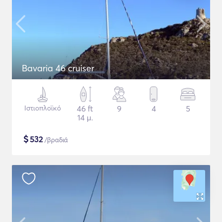
Bavaria 46 cruiser
Ιστιοπλοϊκό
46 ft
9
4
5
14 μ.
$
532
/βραδιά