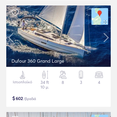
Dufour 360 Grand Large
Ιστιοπλοϊκό
34 ft
8
3
4
10 μ.
$
602
/βραδιά