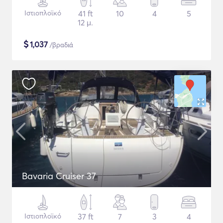
Ιστιοπλοϊκό
41 ft
10
4
5
12 μ.
$
1,037
/βραδιά
Bavaria Cruiser 37
Ιστιοπλοϊκό
37 ft
7
3
4