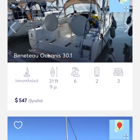
Beneteau Oceanis 30.1
Ιστιοπλοϊκό
31 ft
6
2
3
9 μ.
$
547
/βραδιά