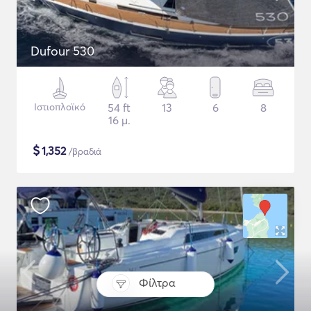
Dufour 530
Ιστιοπλοϊκό
54 ft
13
6
8
16 μ.
$
1,352
/βραδιά
Φίλτρα