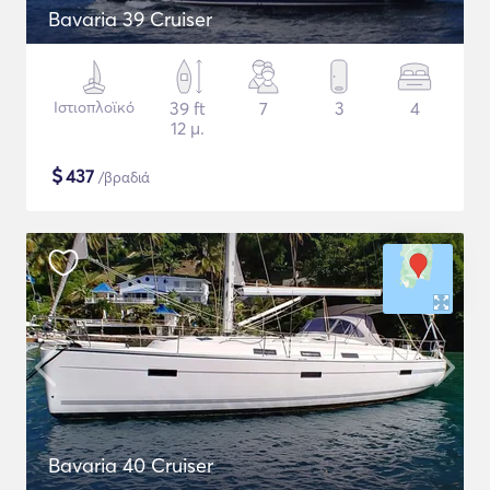
Bavaria 39 Cruiser
Ιστιοπλοϊκό
39 ft
7
3
4
12 μ.
$
437
/βραδιά
Bavaria 40 Cruiser