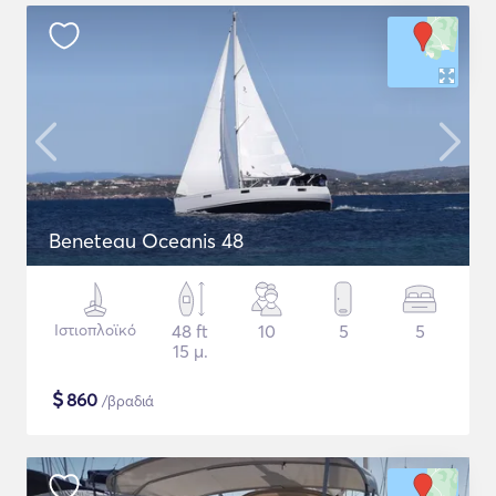
Beneteau Oceanis 48
Ιστιοπλοϊκό
48 ft
10
5
5
15 μ.
$
860
/βραδιά