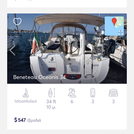
Beneteau Oceanis 34
Ιστιοπλοϊκό
34 ft
6
3
3
10 μ.
$
547
/βραδιά