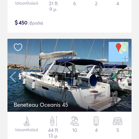
Ιστιοπλοϊκό
31 ft
6
2
4
9 μ.
$
450
/βραδιά
Beneteau Oceanis 45
Ιστιοπλοϊκό
44 ft
10
4
5
13 μ.