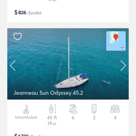
$
826
/βραδιά
Jeanneau Sun Odyssey 45.2
Ιστιοπλοϊκό
45 ft
6
3
4
14 μ.