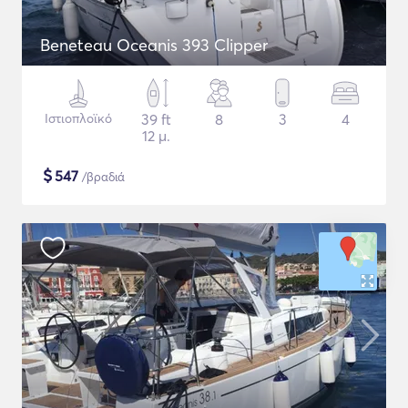
Beneteau Oceanis 393 Clipper
Ιστιοπλοϊκό
39 ft
8
3
4
12 μ.
$
547
/βραδιά