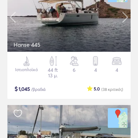
Hanse 445
Ιστιοπλοϊκό
44 ft
6
4
4
13 μ.
$
1,045
5.0
/βραδιά
(38
κριτικές
)