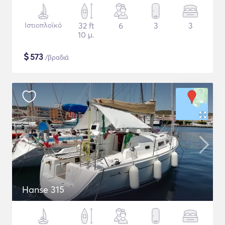
Ιστιοπλοϊκό
32 ft
6
3
3
10 μ.
$
573
/βραδιά
Hanse 315