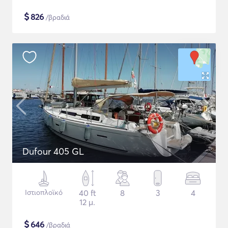
$
826
/βραδιά
Dufour 405 GL
Ιστιοπλοϊκό
40 ft
8
3
4
12 μ.
$
646
/βραδιά