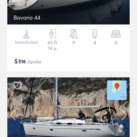
Bavaria 44
Ιστιοπλοϊκό
45 ft
9
4
5
14 μ.
$
516
/βραδιά