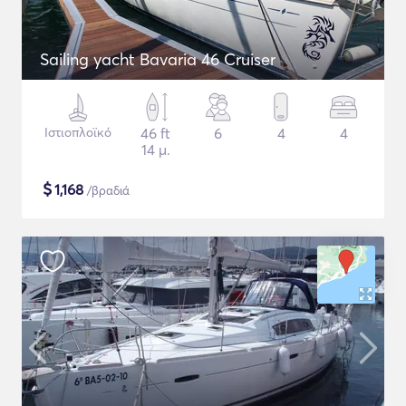
Sailing yacht Bavaria 46 Cruiser
Ιστιοπλοϊκό
46 ft
6
4
4
14 μ.
$
1,168
/βραδιά