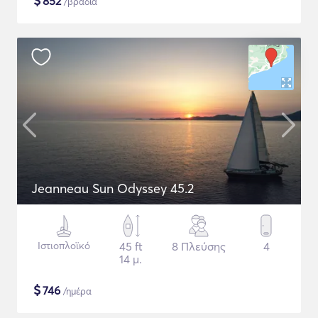
$
852
/βραδιά
Jeanneau Sun Odyssey 45.2
Ιστιοπλοϊκό
45 ft
8 Πλεύσης
4
14 μ.
$
746
/ημέρα