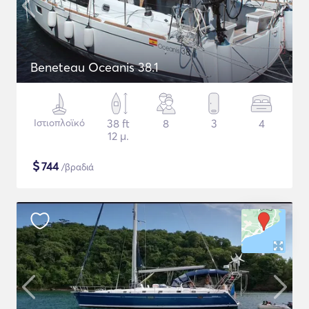
Beneteau Oceanis 38.1
Ιστιοπλοϊκό
38 ft
8
3
4
12 μ.
$
744
/βραδιά