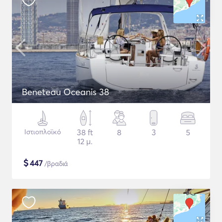
Beneteau Oceanis 38
Ιστιοπλοϊκό
38 ft
8
3
5
12 μ.
$
447
/βραδιά