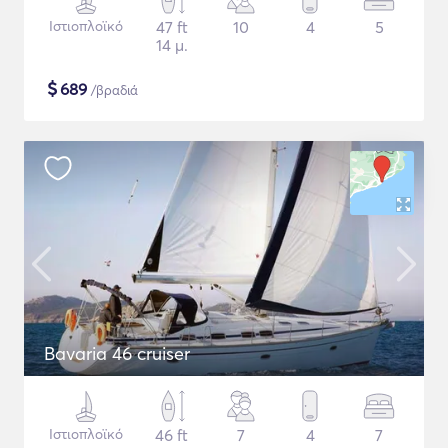
Ιστιοπλοϊκό
47 ft
10
4
5
14 μ.
$
689
/βραδιά
Bavaria 46 cruiser
Ιστιοπλοϊκό
46 ft
7
4
7