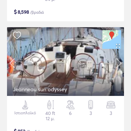
$
8,598
/βραδιά
Jeanneau sun odyssey
Ιστιοπλοϊκό
40 ft
6
3
3
12 μ.