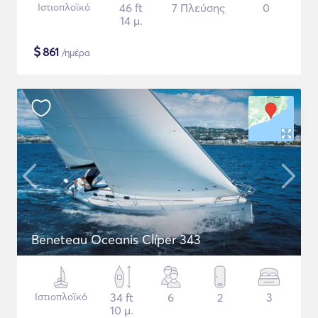
Ιστιοπλοϊκό
46 ft
7 Πλεύσης
0
14 μ.
$
861
/ημέρα
Beneteau Oceanis Clíper 343
Ιστιοπλοϊκό
34 ft
6
2
3
10 μ.