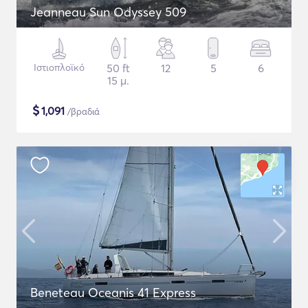
Jeanneau Sun Odyssey 509
Ιστιοπλοϊκό
50 ft
12
5
6
15 μ.
$
1,091
/βραδιά
Beneteau Oceanis 41 Express