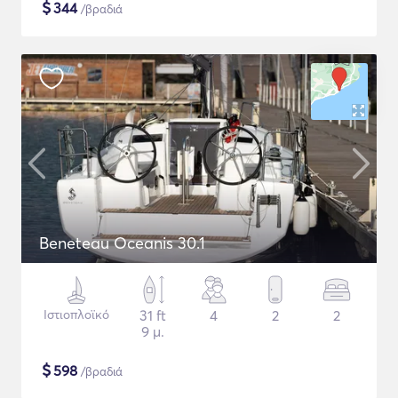
$
344
/βραδιά
Beneteau Oceanis 30.1
Ιστιοπλοϊκό
31 ft
4
2
2
9 μ.
$
598
/βραδιά