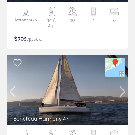
Ιστιοπλοϊκό
14 ft
10
4
6
4 μ.
$
706
/βραδιά
Beneteau Harmony 47