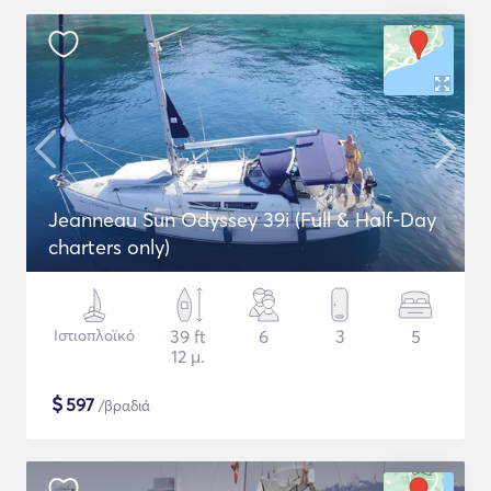
Jeanneau Sun Odyssey 39i (Full & Half-Day
charters only)
Ιστιοπλοϊκό
39 ft
6
3
5
12 μ.
$
597
/βραδιά