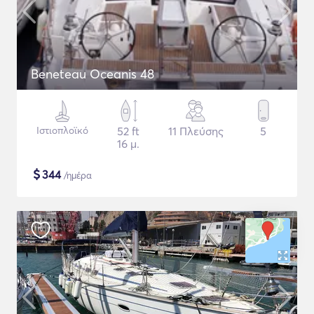
Beneteau Oceanis 48
Ιστιοπλοϊκό
52 ft
11 Πλεύσης
5
16 μ.
$
344
/ημέρα