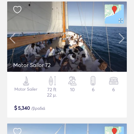
Motor Sailor 72
Motor Sailer
72 ft
10
6
6
22 μ.
$
5,340
/βραδιά