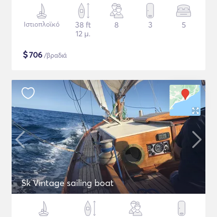
Ιστιοπλοϊκό
38 ft
8
3
5
12 μ.
$
706
/βραδιά
Sk Vintage sailing boat