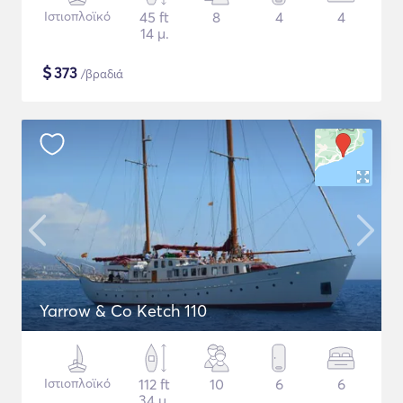
Ιστιοπλοϊκό
45 ft
8
4
4
14 μ.
$
373
/βραδιά
Yarrow & Co Ketch 110
Ιστιοπλοϊκό
112 ft
10
6
6
34 μ.