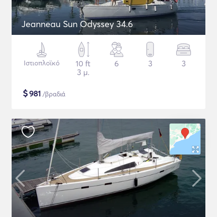
Jeanneau Sun Odyssey 34.6
Ιστιοπλοϊκό
10 ft
6
3
3
3 μ.
$
981
/βραδιά