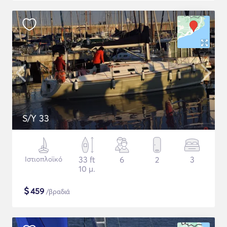
S/Y 33
Ιστιοπλοϊκό
33 ft
6
2
3
10 μ.
$
459
/βραδιά