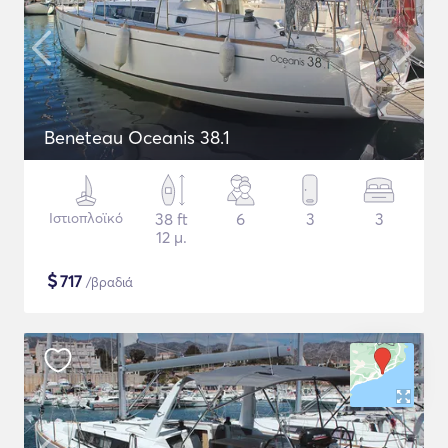
Beneteau Oceanis 38.1
Ιστιοπλοϊκό
38 ft
6
3
3
12 μ.
$
717
/βραδιά