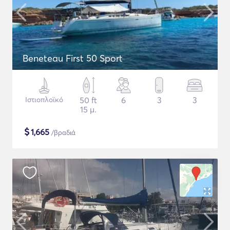
Beneteau First 50 Sport
Ιστιοπλοϊκό
50 ft
6
3
3
15 μ.
$
1,665
/βραδιά