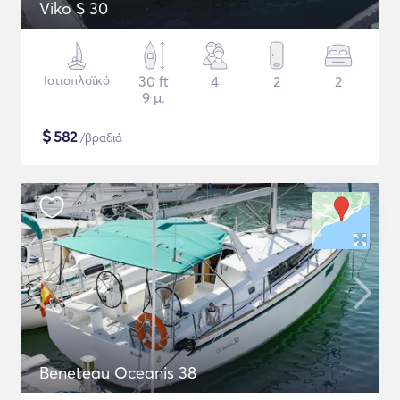
Viko S 30
Ιστιοπλοϊκό
30 ft
4
2
2
9 μ.
$
582
/βραδιά
Beneteau Oceanis 38