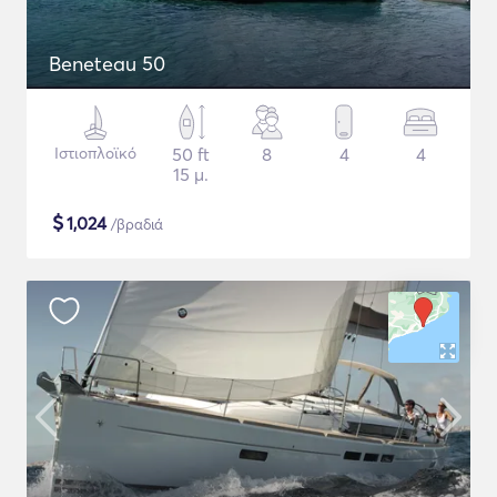
Beneteau 50
Ιστιοπλοϊκό
50 ft
8
4
4
15 μ.
$
1,024
/βραδιά