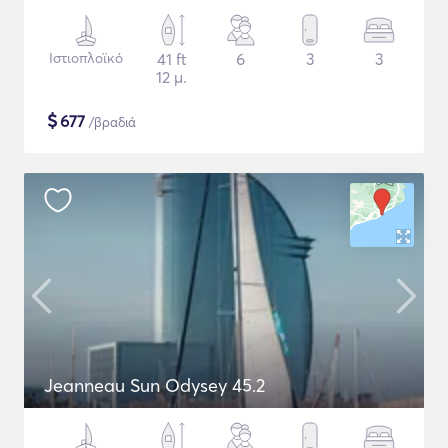
Ιστιοπλοϊκό
41 ft
6
3
3
12 μ.
$
677
/βραδιά
Jeanneau Sun Odysey 45.2