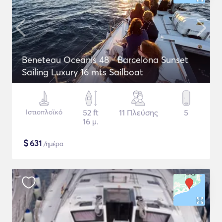
Beneteau Oceanis 48 - Barcelona Sunset
Sailing Luxury 16 mts Sailboat
Ιστιοπλοϊκό
52 ft
11 Πλεύσης
5
16 μ.
$
631
/ημέρα