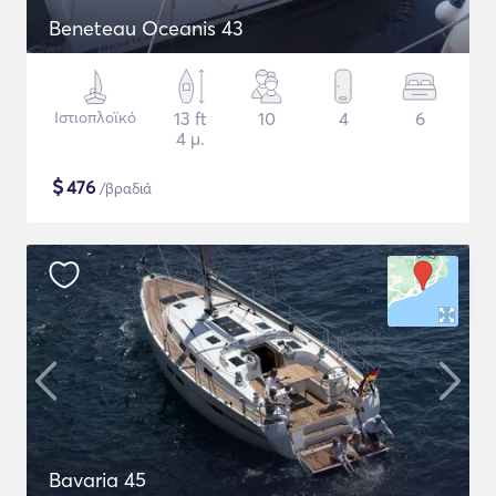
Beneteau Oceanis 43
Ιστιοπλοϊκό
13 ft
10
4
6
4 μ.
$
476
/βραδιά
Bavaria 45