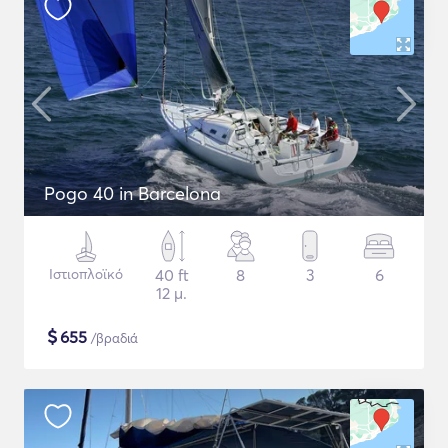
Pogo 40 in Barcelona
Ιστιοπλοϊκό
40 ft
8
3
6
12 μ.
$
655
/βραδιά