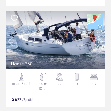
Hanse 350
Ιστιοπλοϊκό
34 ft
8
3
13
10 μ.
$
677
/βραδιά