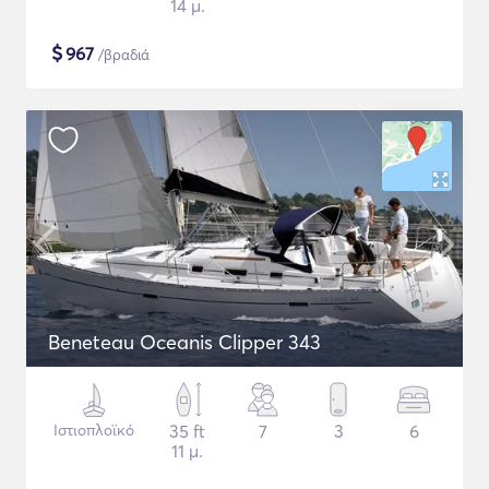
14 μ.
$
967
/βραδιά
Beneteau Oceanis Clipper 343
Ιστιοπλοϊκό
35 ft
7
3
6
11 μ.