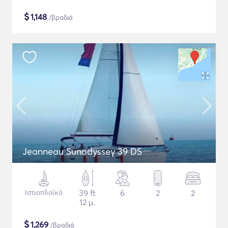
$
1,148
/βραδιά
Jeanneau Sunodyssey 39 DS
Ιστιοπλοϊκό
39 ft
6
2
2
12 μ.
$
1,269
/βραδιά