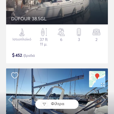
DUFOUR 38.5GL
Ιστιοπλοϊκό
37 ft
6
3
2
11 μ.
$
452
/βραδιά
Φίλτρα