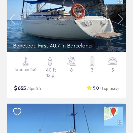
Beneteau First 40.7 in Barcelona
Ιστιοπλοϊκό
40 ft
8
3
5
12 μ.
$
655
5.0
/βραδιά
(1
κριτικές
)