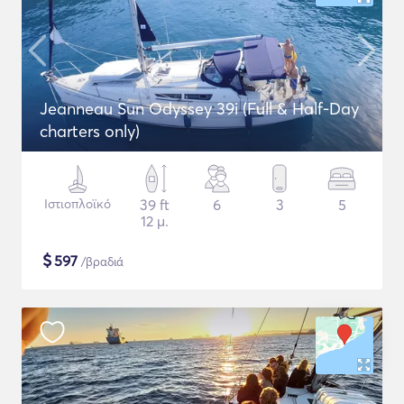
Jeanneau Sun Odyssey 39i (Full & Half-Day
charters only)
Ιστιοπλοϊκό
39 ft
6
3
5
12 μ.
$
597
/βραδιά