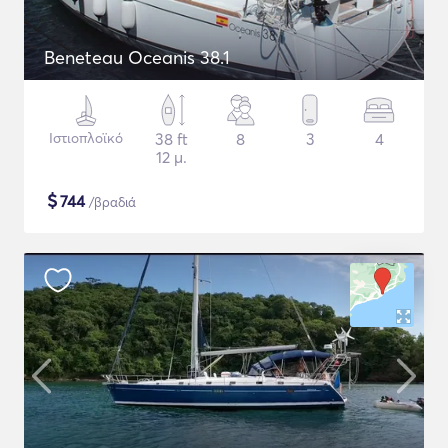
Beneteau Oceanis 38.1
Ιστιοπλοϊκό
38 ft
8
3
4
12 μ.
$
744
/βραδιά