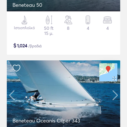
Beneteau 50
Ιστιοπλοϊκό
50 ft
8
4
4
15 μ.
$
1,024
/βραδιά
Beneteau Oceanis Clíper 343