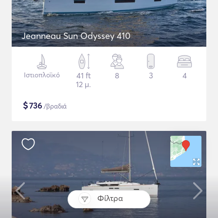
Jeanneau Sun Odyssey 410
Ιστιοπλοϊκό
41 ft
8
3
4
12 μ.
$
736
/βραδιά
Φίλτρα