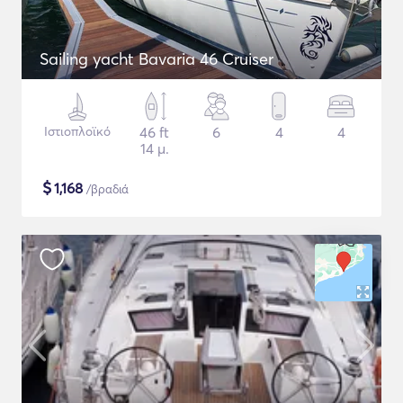
Sailing yacht Bavaria 46 Cruiser
Ιστιοπλοϊκό
46 ft
6
4
4
14 μ.
$
1,168
/βραδιά