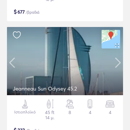
$
677
/βραδιά
Jeanneau Sun Odysey 45.2
Ιστιοπλοϊκό
45 ft
8
4
4
14 μ.