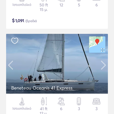
Ιστιοπλοϊκό
50 ft
12
5
6
15 μ.
$
1,091
/βραδιά
Beneteau Oceanis 41 Express
Ιστιοπλοϊκό
41 ft
6
3
3
12 μ.