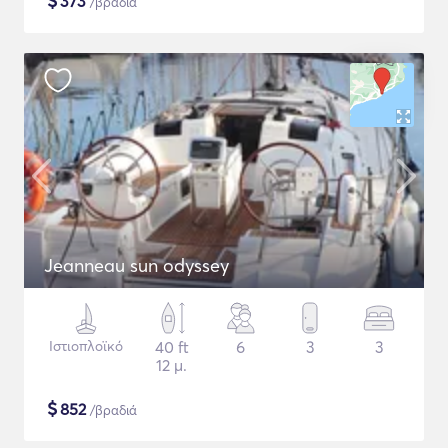
$
373
/βραδιά
Jeanneau sun odyssey
Ιστιοπλοϊκό
40 ft
6
3
3
12 μ.
$
852
/βραδιά