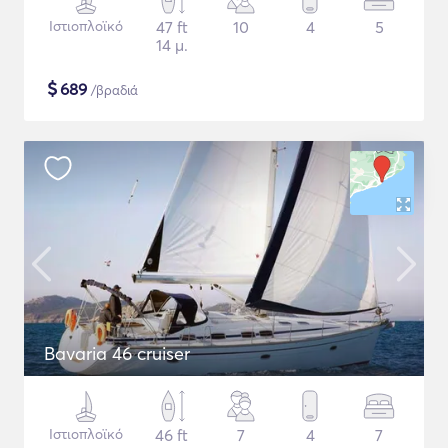
Ιστιοπλοϊκό
47 ft
10
4
5
14 μ.
$
689
/βραδιά
Bavaria 46 cruiser
Ιστιοπλοϊκό
46 ft
7
4
7