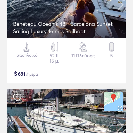
Beneteau Oceanis 48 - Barcelona Sunset
Sailing Luxury 16 mts Sailboat
Ιστιοπλοϊκό
52 ft
11 Πλεύσης
5
16 μ.
$
631
/ημέρα