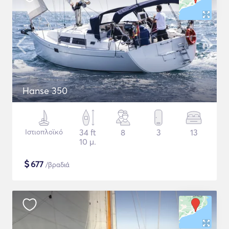
Hanse 350
Ιστιοπλοϊκό
34 ft
8
3
13
10 μ.
$
677
/βραδιά