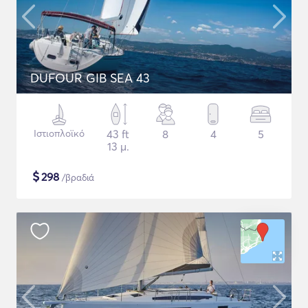
DUFOUR GIB SEA 43
Ιστιοπλοϊκό
43 ft
8
4
5
13 μ.
$
298
/βραδιά