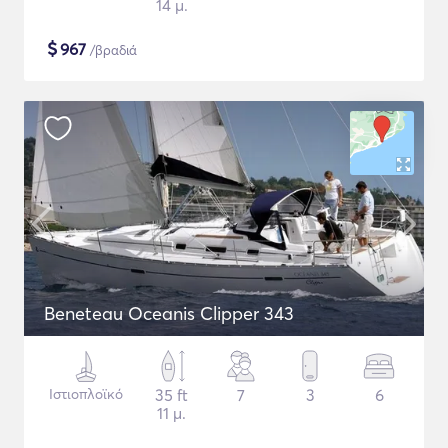
14 μ.
$
967
/βραδιά
Beneteau Oceanis Clipper 343
Ιστιοπλοϊκό
35 ft
7
3
6
11 μ.