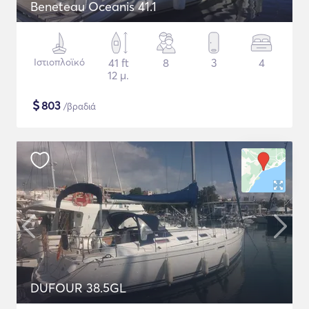
Beneteau Oceanis 41.1
Ιστιοπλοϊκό
41 ft
8
3
4
12 μ.
$
803
/βραδιά
DUFOUR 38.5GL