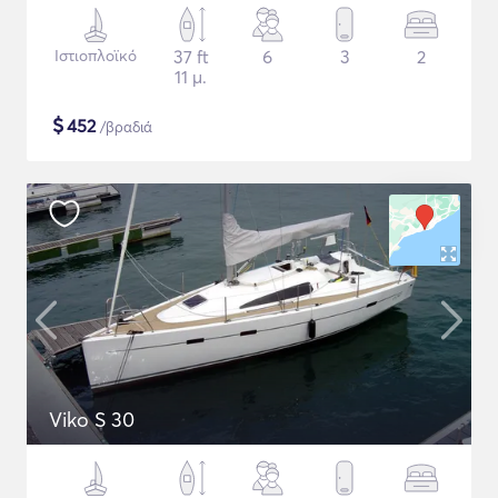
Ιστιοπλοϊκό
37 ft
6
3
2
11 μ.
$
452
/βραδιά
Viko S 30