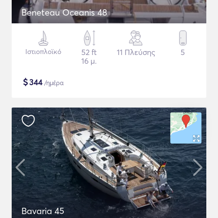
Beneteau Oceanis 48
Ιστιοπλοϊκό
52 ft
11 Πλεύσης
5
16 μ.
$
344
/ημέρα
Bavaria 45