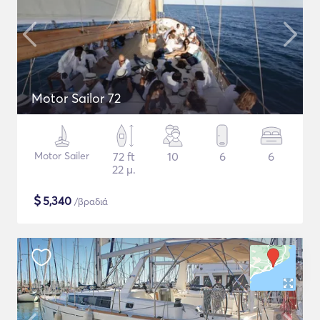
Motor Sailor 72
Motor Sailer
72 ft
10
6
6
22 μ.
$
5,340
/βραδιά