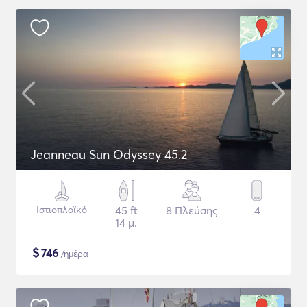
Jeanneau Sun Odyssey 45.2
Ιστιοπλοϊκό
45 ft
8 Πλεύσης
4
14 μ.
$
746
/ημέρα