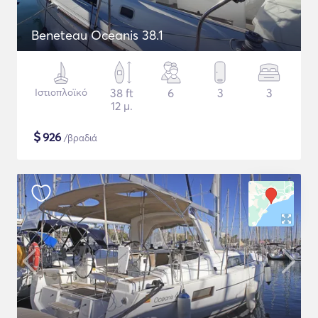
Beneteau Oceanis 38.1
Ιστιοπλοϊκό
38 ft
6
3
3
12 μ.
$
926
/βραδιά