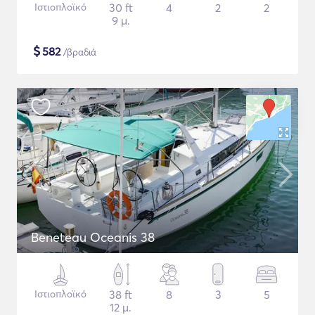
Ιστιοπλοϊκό
30 ft
4
2
2
9 μ.
$
582
/βραδιά
Beneteau Oceanis 38
Ιστιοπλοϊκό
38 ft
8
3
5
12 μ.