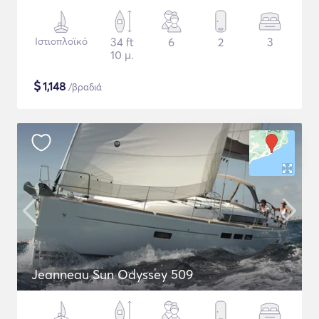
Ιστιοπλοϊκό
34 ft
6
2
3
10 μ.
$
1,148
/βραδιά
Jeanneau Sun Odyssey 509