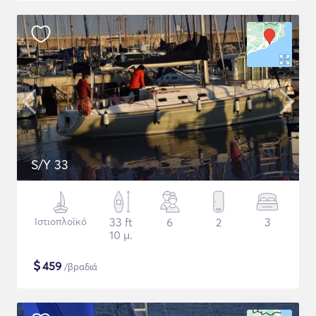
S/Y 33
Ιστιοπλοϊκό
33 ft
6
2
3
10 μ.
$
459
/βραδιά