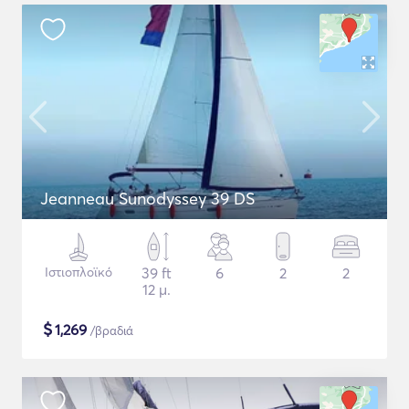
Jeanneau Sunodyssey 39 DS
Ιστιοπλοϊκό
39 ft
6
2
2
12 μ.
$
1,269
/βραδιά