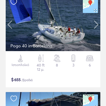
Pogo 40 in Barcelona
Ιστιοπλοϊκό
40 ft
8
3
6
12 μ.
$
655
/βραδιά