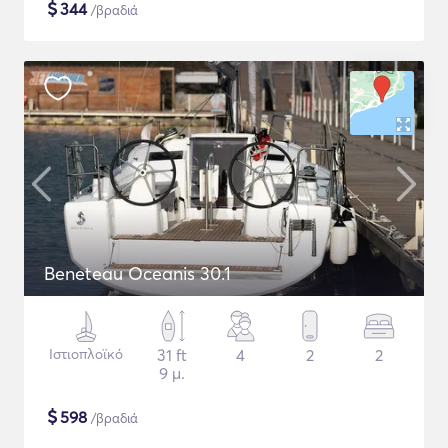
$
344
/βραδιά
Beneteau Oceanis 30.1
Ιστιοπλοϊκό
31 ft
4
2
2
9 μ.
$
598
/βραδιά