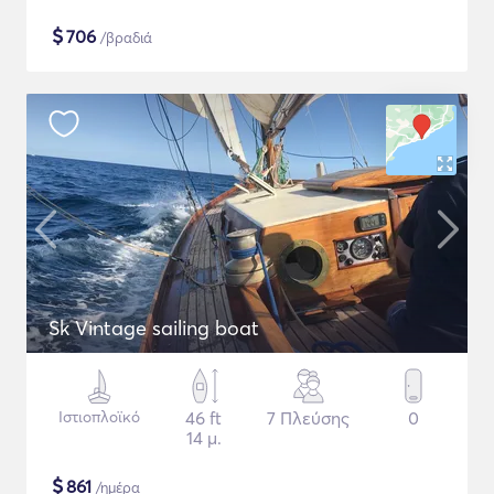
$
706
/βραδιά
Sk Vintage sailing boat
Ιστιοπλοϊκό
46 ft
7 Πλεύσης
0
14 μ.
$
861
/ημέρα