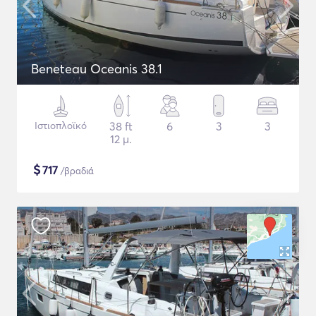
Beneteau Oceanis 38.1
Ιστιοπλοϊκό
38 ft
6
3
3
12 μ.
$
717
/βραδιά