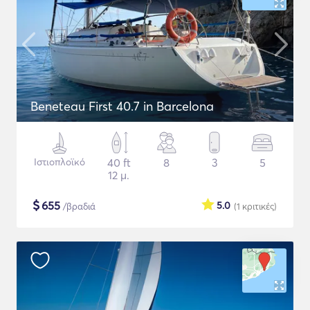
Beneteau First 40.7 in Barcelona
Ιστιοπλοϊκό
40 ft
8
3
5
12 μ.
$
655
5.0
/βραδιά
(1
κριτικές
)