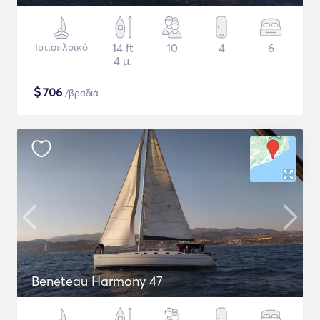
Ιστιοπλοϊκό
14 ft
10
4
6
4 μ.
$
706
/βραδιά
Beneteau Harmony 47