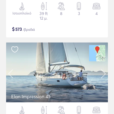
Ιστιοπλοϊκό
39 ft
8
3
4
12 μ.
$
573
/βραδιά
Elan Impression 45