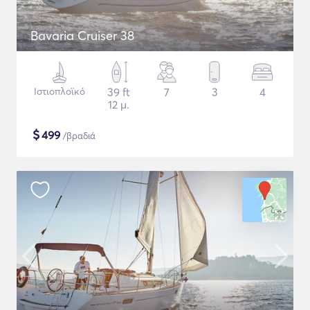
Bavaria Cruiser 38
Ιστιοπλοϊκό
39 ft
7
3
4
12 μ.
$
499
/βραδιά