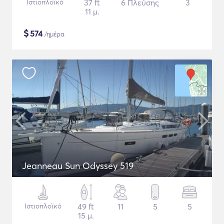
Ιστιοπλοϊκό
37 ft
6 Πλεύσης
3
11 μ.
$
574
/ημέρα
Jeanneau Sun Odyssey 519
Ιστιοπλοϊκό
49 ft
11
5
5
15 μ.