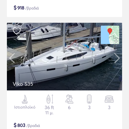
$
918
/βραδιά
Viko S35
Ιστιοπλοϊκό
36 ft
6
3
3
11 μ.
$
803
/βραδιά