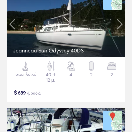
Jeanneau Sun Odyssey 40DS
Ιστιοπλοϊκό
40 ft
4
2
2
12 μ.
$
689
/βραδιά