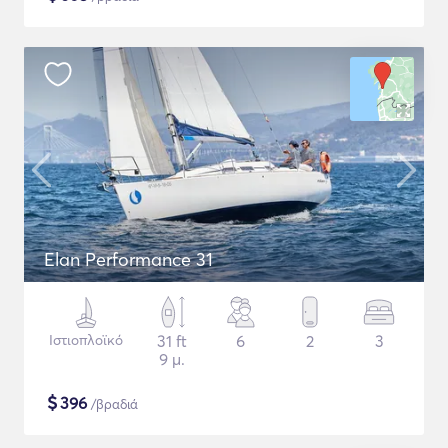
Elan Performance 31
Ιστιοπλοϊκό
31 ft
6
2
3
9 μ.
$
396
/βραδιά