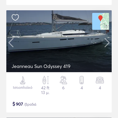
Jeanneau Sun Odyssey 419
Ιστιοπλοϊκό
42 ft
6
4
4
13 μ.
$
907
/βραδιά