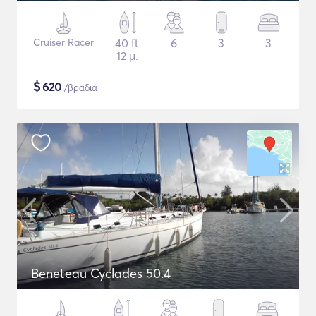
Cruiser Racer
40 ft
6
3
3
12 μ.
$
620
/βραδιά
Beneteau Cyclades 50.4