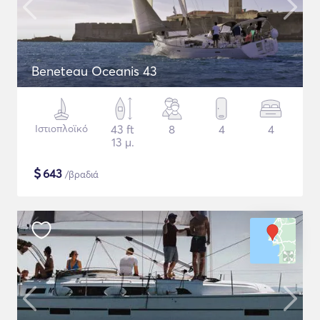
Beneteau Oceanis 43
Ιστιοπλοϊκό
43 ft
8
4
4
13 μ.
$
643
/βραδιά