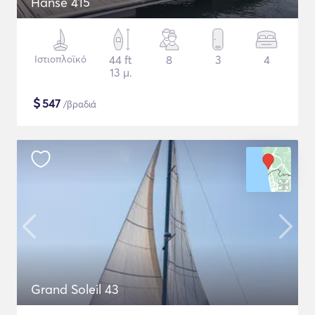
Hanse 415
Ιστιοπλοϊκό
44 ft
8
3
4
13 μ.
$
547
/βραδιά
Grand Soleil 43