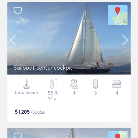
Sailboat center cockpit
Ιστιοπλοϊκό
55 ft
4
3
4
17 μ.
$
1,205
/βραδιά