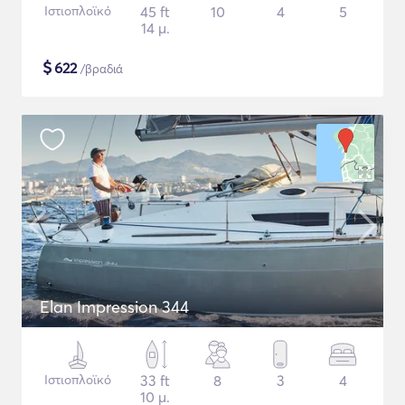
Ιστιοπλοϊκό
45 ft
10
4
5
14 μ.
$
622
/βραδιά
Elan Impression 344
Ιστιοπλοϊκό
33 ft
8
3
4
10 μ.