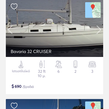
Bavaria 32 CRUISER
Ιστιοπλοϊκό
32 ft
6
2
3
10 μ.
$
690
/βραδιά