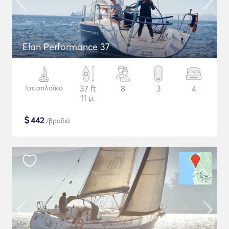
Elan Performance 37
Ιστιοπλοϊκό
37 ft
8
3
4
11 μ.
$
442
/βραδιά