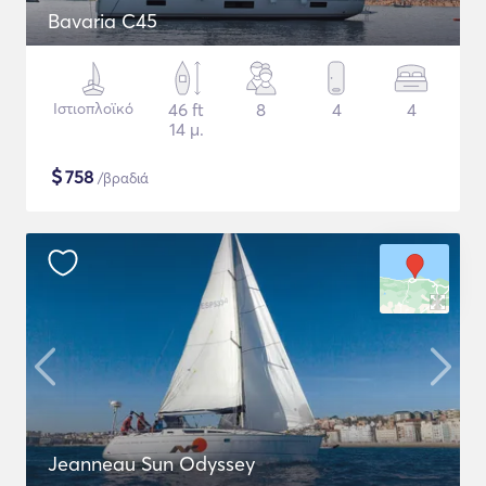
Bavaria C45
Ιστιοπλοϊκό
46 ft
8
4
4
14 μ.
$
758
/βραδιά
Jeanneau Sun Odyssey