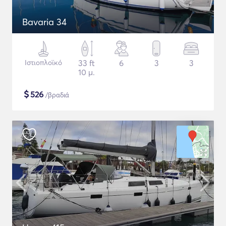
Bavaria 34
Ιστιοπλοϊκό
33 ft
6
3
3
10 μ.
$
526
/βραδιά