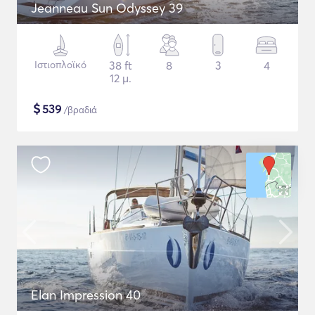
Jeanneau Sun Odyssey 39
Ιστιοπλοϊκό
38 ft
8
3
4
12 μ.
$
539
/βραδιά
Elan Impression 40