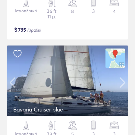
Ιστιοπλοϊκό
36 ft
8
3
4
11 μ.
$
735
/βραδιά
Bavaria Cruiser blue
Ιστιοπλοϊκό
38 ft
5
3
3