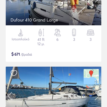
Dufour 410 Grand Large
Ιστιοπλοϊκό
41 ft
6
3
3
12 μ.
$
671
/βραδιά