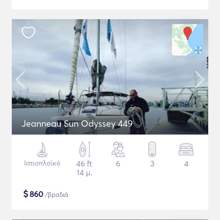
Jeanneau Sun Odyssey 449
Ιστιοπλοϊκό
46 ft
6
3
4
14 μ.
$
860
/βραδιά