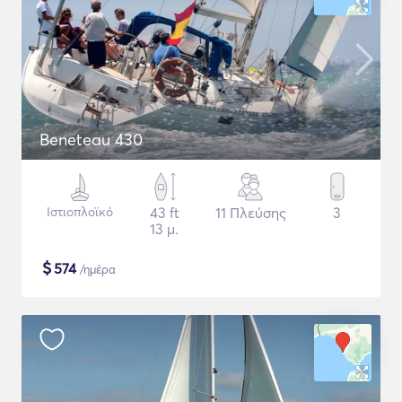
Beneteau 430
Ιστιοπλοϊκό
43 ft
11 Πλεύσης
3
13 μ.
$
574
/ημέρα