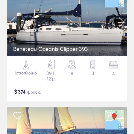
Beneteau Oceanis Clipper 393
Ιστιοπλοϊκό
39 ft
8
3
4
12 μ.
$
374
/βραδιά