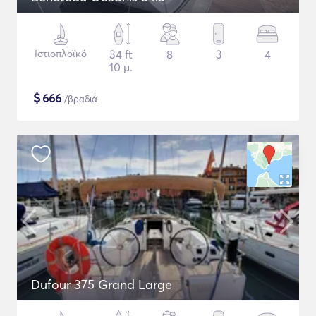
Ιστιοπλοϊκό
34 ft
8
3
4
10 μ.
$
666
/βραδιά
Dufour 375 Grand Large