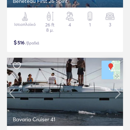
Beneteau First 26 Spirit
Ιστιοπλοϊκό
26 ft
4
1
3
8 μ.
$
516
/βραδιά
Bavaria Cruiser 41