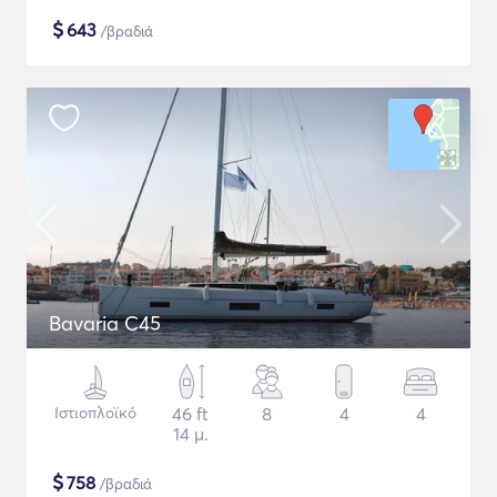
$
643
/βραδιά
Bavaria C45
Ιστιοπλοϊκό
46 ft
8
4
4
14 μ.
$
758
/βραδιά