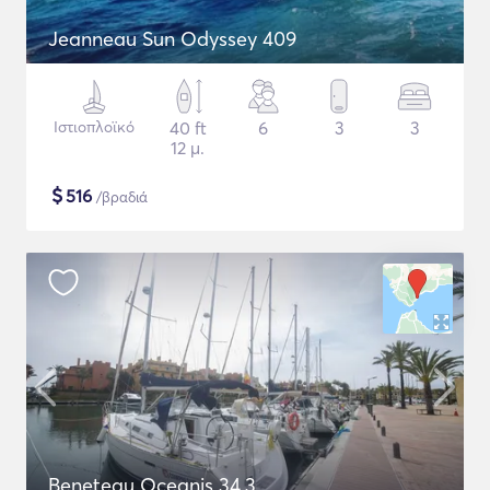
Jeanneau Sun Odyssey 409
Ιστιοπλοϊκό
40 ft
6
3
3
12 μ.
$
516
/βραδιά
Beneteau Oceanis 34.3