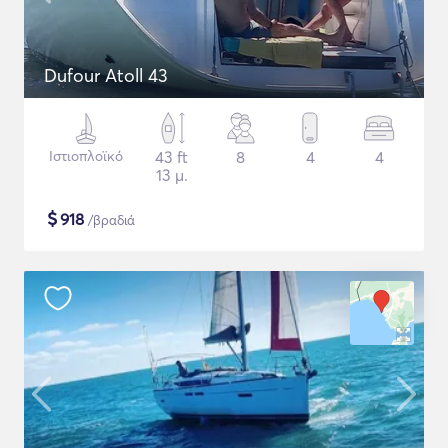
Dufour Atoll 43
Ιστιοπλοϊκό
43 ft
8
4
4
13 μ.
$
918
/βραδιά