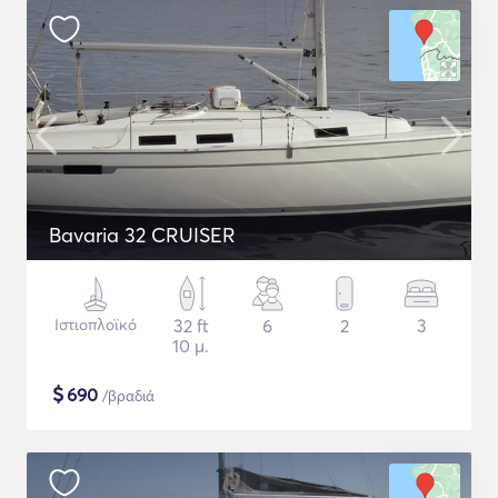
Bavaria 32 CRUISER
Ιστιοπλοϊκό
32 ft
6
2
3
10 μ.
$
690
/βραδιά