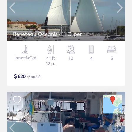
Beneteau Oceanis 411 Cliper
Ιστιοπλοϊκό
41 ft
10
4
5
12 μ.
$
620
/βραδιά