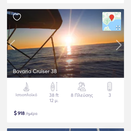
Bavaria Cruiser 38
Ιστιοπλοϊκό
38 ft
8 Πλεύσης
3
12 μ.
$
918
/ημέρα