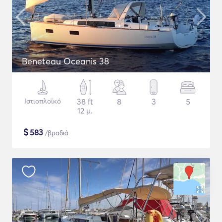
Beneteau Oceanis 38
Ιστιοπλοϊκό
38 ft
8
3
5
12 μ.
$
583
/βραδιά