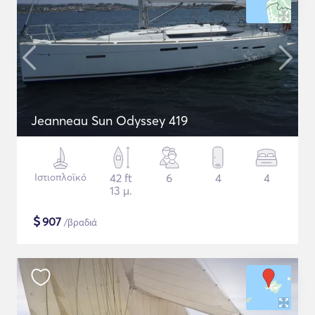
Jeanneau Sun Odyssey 419
Ιστιοπλοϊκό
42 ft
6
4
4
13 μ.
$
907
/βραδιά