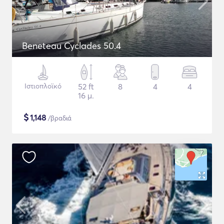
Beneteau Cyclades 50.4
Ιστιοπλοϊκό
52 ft
8
4
4
16 μ.
$
1,148
/βραδιά