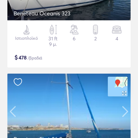
Beneteau Oceanis 323
Ιστιοπλοϊκό
31 ft
6
2
4
9 μ.
$
478
/βραδιά