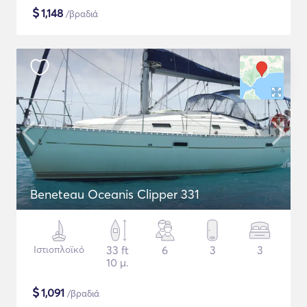
$
1,148
/βραδιά
Beneteau Oceanis Clipper 331
Ιστιοπλοϊκό
33 ft
6
3
3
10 μ.
$
1,091
/βραδιά