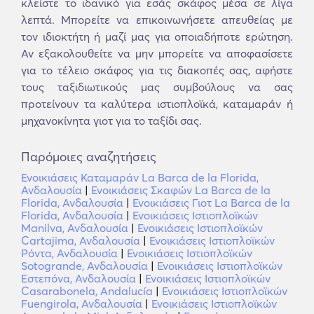
κλείστε το ιδανικό για εσάς σκάφος μέσα σε λίγα
λεπτά. Μπορείτε να επικοινωνήσετε απευθείας με
τον ιδιοκτήτη ή μαζί μας για οποιαδήποτε ερώτηση.
Αν εξακολουθείτε να μην μπορείτε να αποφασίσετε
για το τέλειο σκάφος για τις διακοπές σας, αφήστε
τους ταξιδιωτικούς μας συμβούλους να σας
προτείνουν τα καλύτερα ιστιοπλοϊκά, καταμαράν ή
μηχανοκίνητα γιοτ για το ταξίδι σας.
Παρόμοιες αναζητήσεις
Ενοικιάσεις Καταμαράν La Barca de la Florida,
Ανδαλουσία
|
Ενοικιάσεις Σκαφών La Barca de la
Florida, Ανδαλουσία
|
Ενοικιάσεις Γιοτ La Barca de la
Florida, Ανδαλουσία
|
Ενοικιάσεις Ιστιοπλοϊκών
Manilva, Ανδαλουσία
|
Ενοικιάσεις Ιστιοπλοϊκών
Cartajima, Ανδαλουσία
|
Ενοικιάσεις Ιστιοπλοϊκών
Ρόντα, Ανδαλουσία
|
Ενοικιάσεις Ιστιοπλοϊκών
Sotogrande, Ανδαλουσία
|
Ενοικιάσεις Ιστιοπλοϊκών
Εστεπόνα, Ανδαλουσία
|
Ενοικιάσεις Ιστιοπλοϊκών
Casarabonela, Andalucía
|
Ενοικιάσεις Ιστιοπλοϊκών
Fuengirola, Ανδαλουσία
|
Ενοικιάσεις Ιστιοπλοϊκών