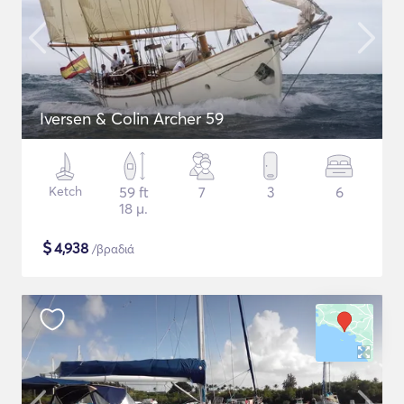
Iversen & Colin Archer 59
Ketch
59 ft
7
3
6
18 μ.
$
4,938
/βραδιά