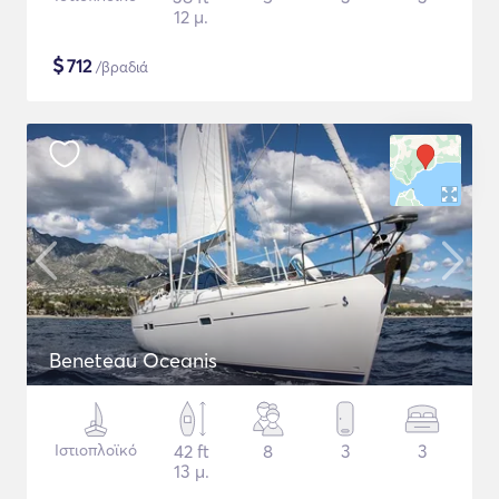
12 μ.
$
712
/βραδιά
Beneteau Oceanis
Ιστιοπλοϊκό
42 ft
8
3
3
13 μ.