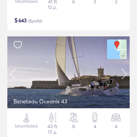
Ιστιοπλοϊκό
41 ft
6
3
3
12 μ.
$
643
/βραδιά
Beneteau Oceanis 43
Ιστιοπλοϊκό
43 ft
8
4
4
13 μ.