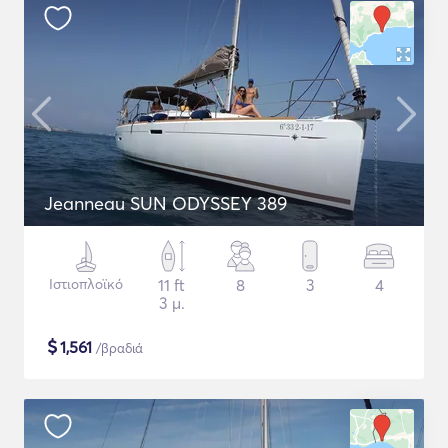
Jeanneau SUN ODYSSEY 389
Ιστιοπλοϊκό
11 ft
8
3
4
3 μ.
$
1,561
/βραδιά