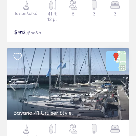
Ιστιοπλοϊκό
41 ft
6
3
3
12 μ.
$
913
/βραδιά
Bavaria 41 Cruiser Style