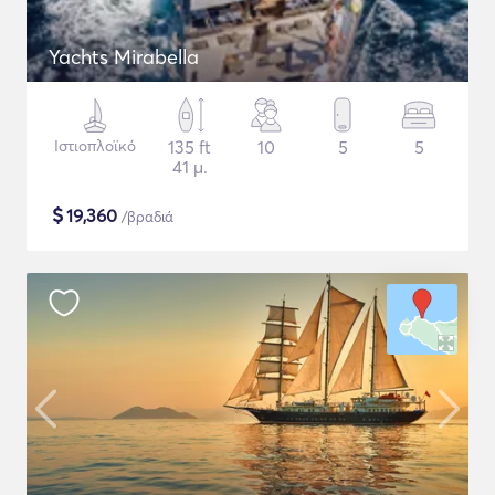
Yachts Mirabella
Ιστιοπλοϊκό
135 ft
10
5
5
41 μ.
$
19,360
/βραδιά