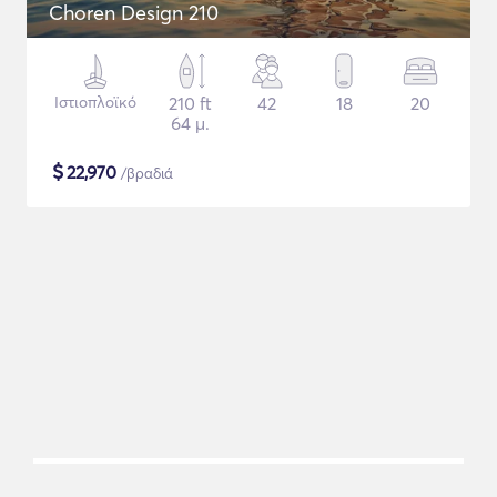
Choren Design 210
Ιστιοπλοϊκό
210 ft
42
18
20
64 μ.
$
22,970
/βραδιά