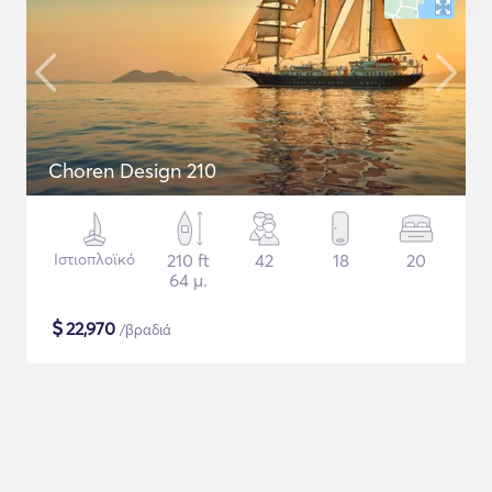
Choren Design 210
Ιστιοπλοϊκό
210 ft
42
18
20
64 μ.
$
22,970
/βραδιά