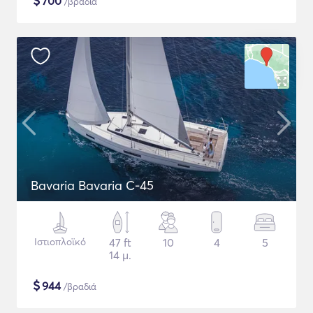
$
700
/βραδιά
Bavaria Bavaria C-45
Ιστιοπλοϊκό
47 ft
10
4
5
14 μ.
$
944
/βραδιά