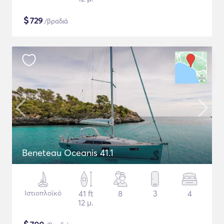
$
729
/βραδιά
Beneteau Oceanis 41.1
Ιστιοπλοϊκό
41 ft
8
3
4
12 μ.