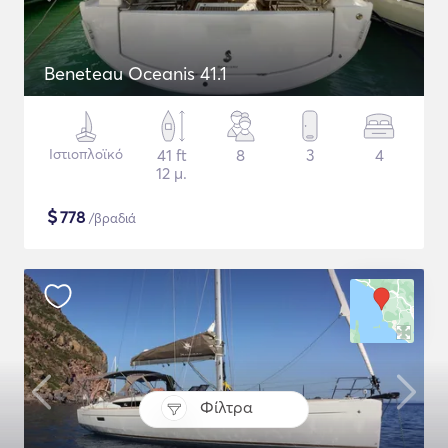
Beneteau Oceanis 41.1
Ιστιοπλοϊκό
41 ft
8
3
4
12 μ.
$
778
/βραδιά
Φίλτρα