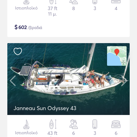
Ιστιοπλοϊκό
37 ft
8
3
4
11 μ.
$
602
/βραδιά
Janneau Sun Odyssey 43
Ιστιοπλοϊκό
43 ft
6
3
6