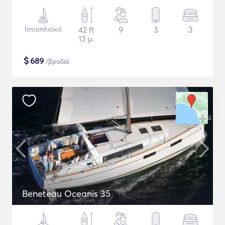
Ιστιοπλοϊκό
42 ft
9
3
3
13 μ.
$
689
/βραδιά
Beneteau Oceanis 35