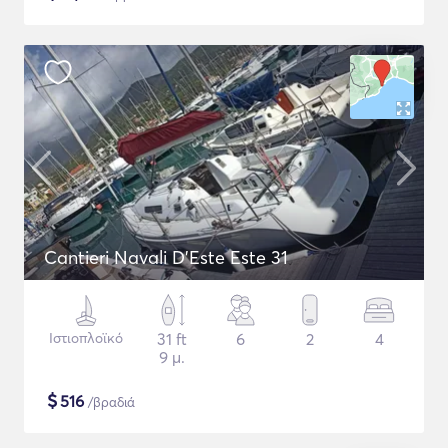
Cantieri Navali D'Este Este 31
Ιστιοπλοϊκό
31 ft
6
2
4
9 μ.
$
516
/βραδιά