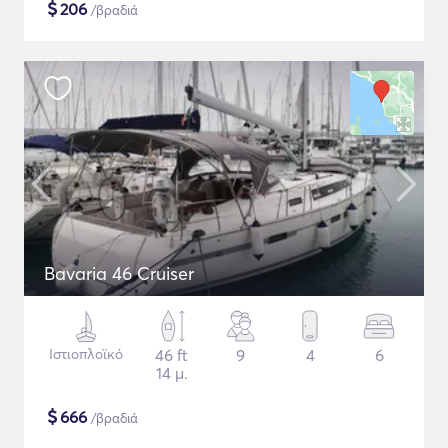
$
206
/βραδιά
Bavaria 46 Cruiser
Ιστιοπλοϊκό
46 ft
9
4
6
14 μ.
$
666
/βραδιά