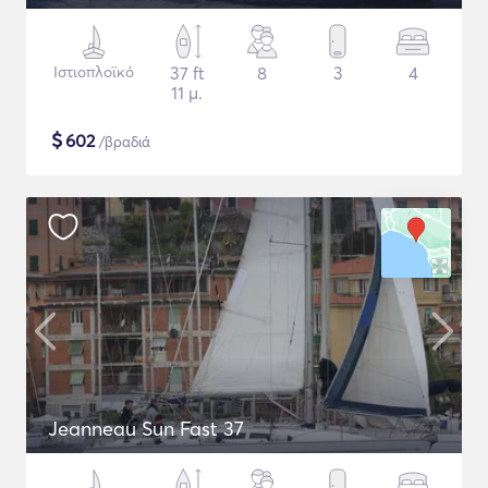
Ιστιοπλοϊκό
37 ft
8
3
4
11 μ.
$
602
/βραδιά
Jeanneau Sun Fast 37