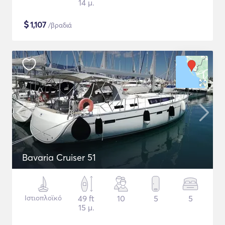
14 μ.
$
1,107
/βραδιά
Bavaria Cruiser 51
Ιστιοπλοϊκό
49 ft
10
5
5
15 μ.