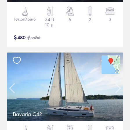
Ιστιοπλοϊκό
34 ft
6
2
3
10 μ.
$
480
/βραδιά
Bavaria C42