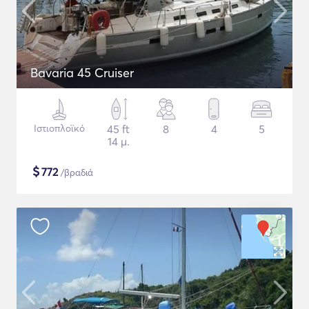
Bavaria 45 Cruiser
Ιστιοπλοϊκό
45 ft
8
4
5
14 μ.
$
772
/βραδιά