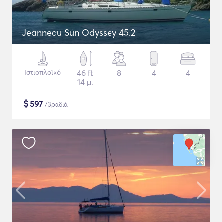
Jeanneau Sun Odyssey 45.2
Ιστιοπλοϊκό
46 ft
8
4
4
14 μ.
$
597
/βραδιά