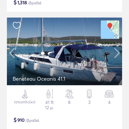
$
1,318
/βραδιά
Beneteau Oceanis 41.1
Ιστιοπλοϊκό
41 ft
8
3
4
12 μ.
$
910
/βραδιά