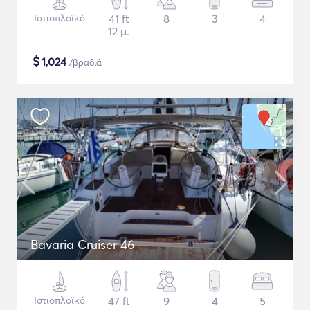
Ιστιοπλοϊκό
41 ft
8
3
4
12 μ.
$
1,024
/βραδιά
Bavaria Cruiser 46
Ιστιοπλοϊκό
47 ft
9
4
5