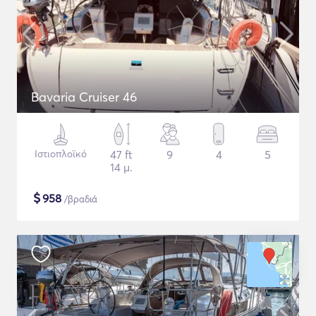
Bavaria Cruiser 46
Ιστιοπλοϊκό
47 ft
9
4
5
14 μ.
$
958
/βραδιά