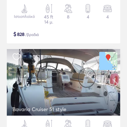
Ιστιοπλοϊκό
45 ft
8
4
4
14 μ.
$
828
/βραδιά
Bavaria Cruiser 51 style