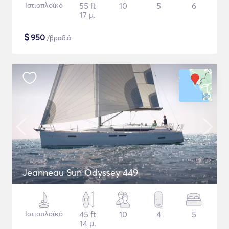
Ιστιοπλοϊκό
55 ft
10
5
6
17 μ.
$
950
/βραδιά
Jeanneau Sun Odyssey 449
Ιστιοπλοϊκό
45 ft
10
4
5
14 μ.