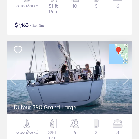
Ιστιοπλοϊκό
51 ft
10
5
6
16 μ.
$
1,163
/βραδιά
Dufour 390 Grand Large
Ιστιοπλοϊκό
39 ft
6
3
3
12 μ.