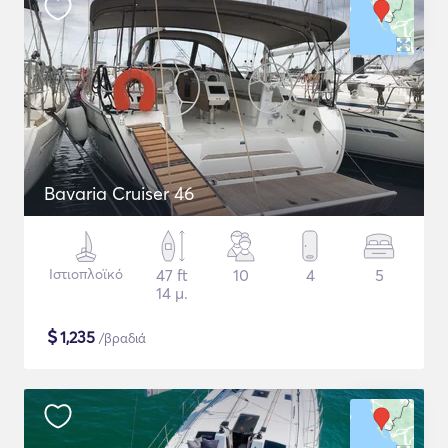
Bavaria Cruiser 46
Ιστιοπλοϊκό
47 ft
10
4
5
14 μ.
$
1,235
/βραδιά