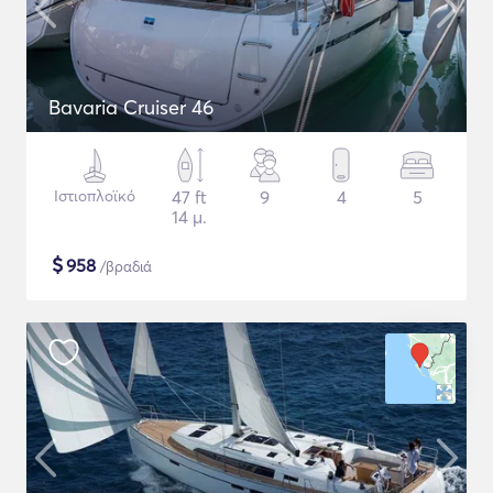
Bavaria Cruiser 46
Ιστιοπλοϊκό
47 ft
9
4
5
14 μ.
$
958
/βραδιά