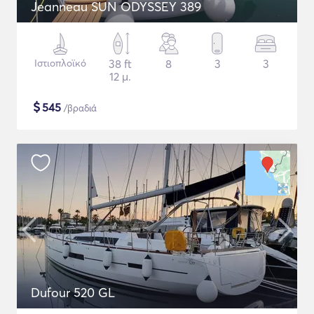
Jeanneau SUN ODYSSEY 389
Ιστιοπλοϊκό
38 ft
8
3
3
12 μ.
$
545
/βραδιά
Dufour 520 GL