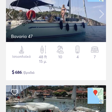
Bavaria 47
Ιστιοπλοϊκό
48 ft
10
4
7
15 μ.
$
686
/βραδιά