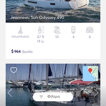
Jeanneau Sun Odyssey 490
Ιστιοπλοϊκό
47 ft
10
4
6
14 μ.
$
964
/βραδιά
Φίλτρα