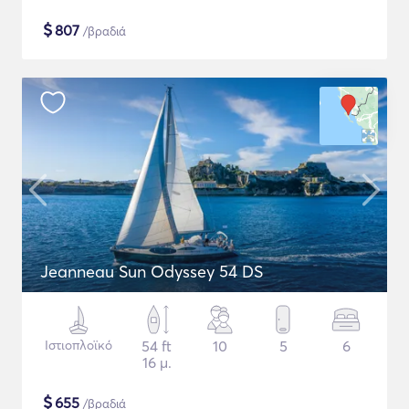
$
807
/βραδιά
Jeanneau Sun Odyssey 54 DS
Ιστιοπλοϊκό
54 ft
10
5
6
16 μ.
$
655
/βραδιά