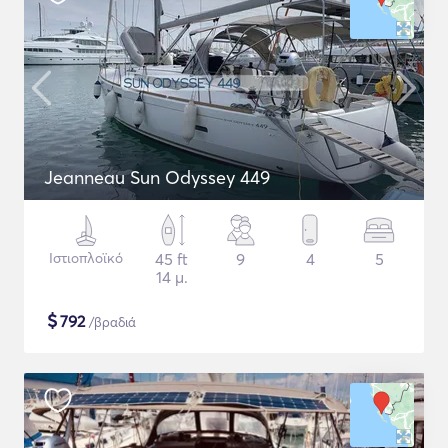
Jeanneau Sun Odyssey 449
Ιστιοπλοϊκό
45 ft
9
4
5
14 μ.
$
792
/βραδιά