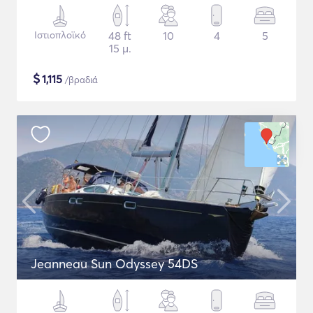
Ιστιοπλοϊκό
48 ft
10
4
5
15 μ.
$
1,115
/βραδιά
Jeanneau Sun Odyssey 54DS