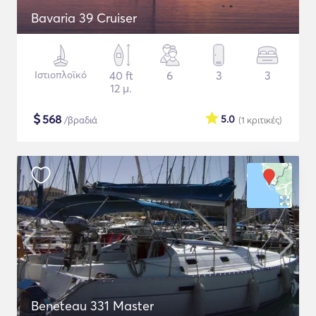
Bavaria 39 Cruiser
Ιστιοπλοϊκό
40 ft
6
3
3
12 μ.
$
568
5.0
/βραδιά
(1
κριτικές
)
Beneteau 331 Master