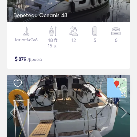
Beneteau Oceanis 48
Ιστιοπλοϊκό
48 ft
12
5
6
15 μ.
$
879
/βραδιά