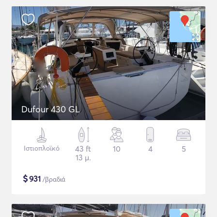
Dufour 430 GL
Ιστιοπλοϊκό
43 ft
10
4
5
13 μ.
$
931
/βραδιά