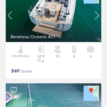
Beneteau Oceanis 40.1
Ιστιοπλοϊκό
42 ft
10
4
4
13 μ.
$
817
/βραδιά