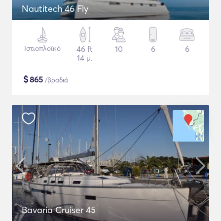
Nautitech 46 Fly
Ιστιοπλοϊκό
46 ft
10
6
6
14 μ.
$
865
/βραδιά
Bavaria Cruiser 45