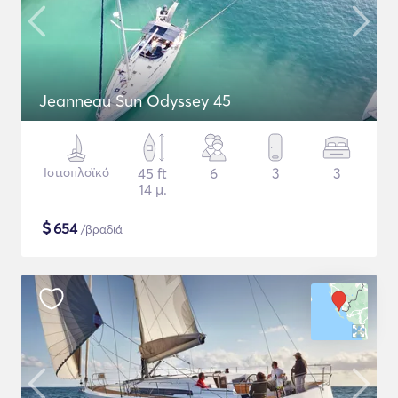
Jeanneau Sun Odyssey 45
Ιστιοπλοϊκό
45 ft
6
3
3
14 μ.
$
654
/βραδιά