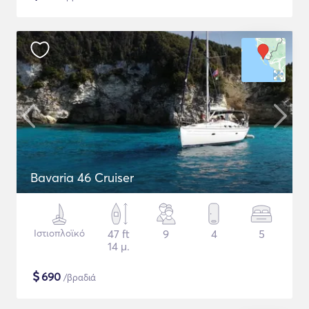
Bavaria 46 Cruiser
Ιστιοπλοϊκό
47 ft
9
4
5
14 μ.
$
690
/βραδιά