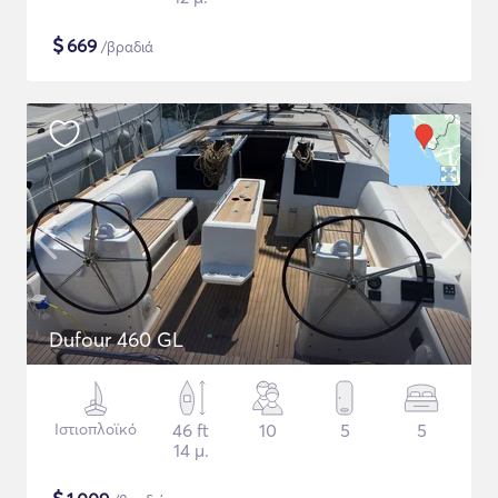
$
669
/βραδιά
Dufour 460 GL
Ιστιοπλοϊκό
46 ft
10
5
5
14 μ.