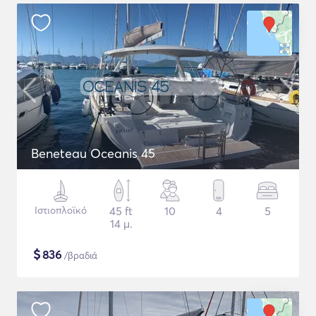
Beneteau Oceanis 45
Ιστιοπλοϊκό
45 ft
10
4
5
14 μ.
$
836
/βραδιά