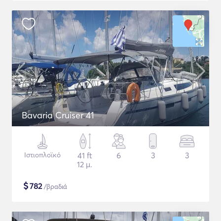
Bavaria Cruiser 41
Ιστιοπλοϊκό
41 ft
6
3
3
12 μ.
$
782
/βραδιά