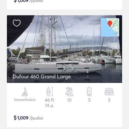
$
1,009
/βραδιά
Dufour 460 Grand Large
Ιστιοπλοϊκό
46 ft
10
5
5
14 μ.
$
1,009
/βραδιά