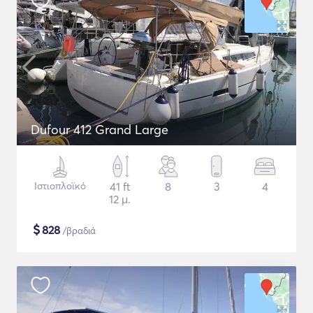
Dufour 412 Grand Large
Ιστιοπλοϊκό
41 ft
8
3
4
12 μ.
$
828
/βραδιά