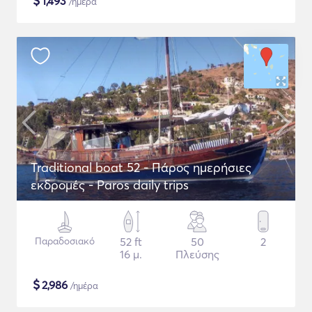
$
1,493
/ημέρα
Traditional boat 52 - Πάρος ημερήσιες
εκδρομές - Paros daily trips
Παραδοσιακό
52 ft
50
2
16 μ.
Πλεύσης
$
2,986
/ημέρα