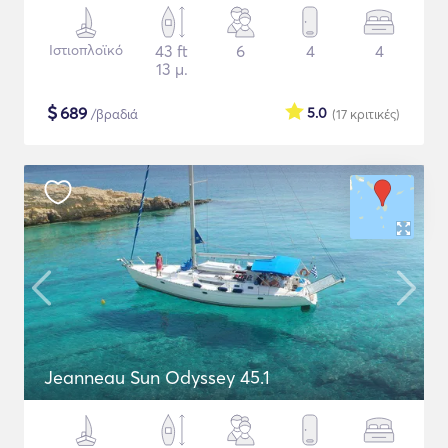
Ιστιοπλοϊκό
43 ft
6
4
4
13 μ.
$
689
5.0
/βραδιά
(17
κριτικές
)
Jeanneau Sun Odyssey 45.1