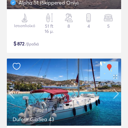
Alpha 51 (Skippered Only)
Ιστιοπλοϊκό
51 ft
8
4
5
16 μ.
$
872
/βραδιά
Dufour GibSea 43