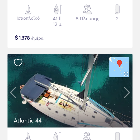
Ιστιοπλοϊκό
41 ft
8 Πλεύσης
2
12 μ.
$
1,378
/ημέρα
Atlantic 44