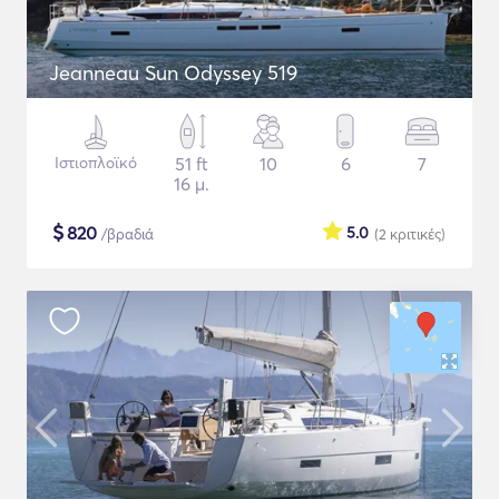
Jeanneau Sun Odyssey 519
Ιστιοπλοϊκό
51 ft
10
6
7
16 μ.
$
820
5.0
/βραδιά
(2
κριτικές
)