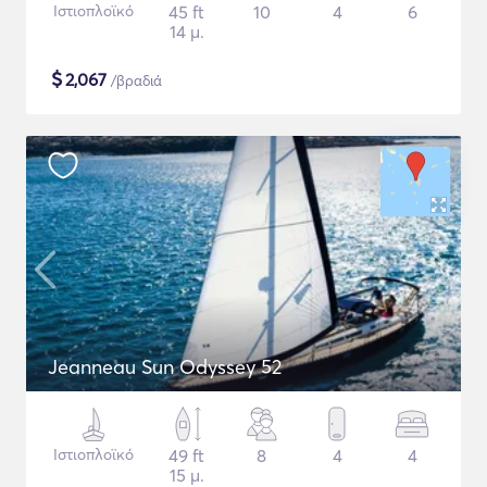
Ιστιοπλοϊκό
45 ft
10
4
6
14 μ.
$
2,067
/βραδιά
Jeanneau Sun Odyssey 52
Ιστιοπλοϊκό
49 ft
8
4
4
15 μ.