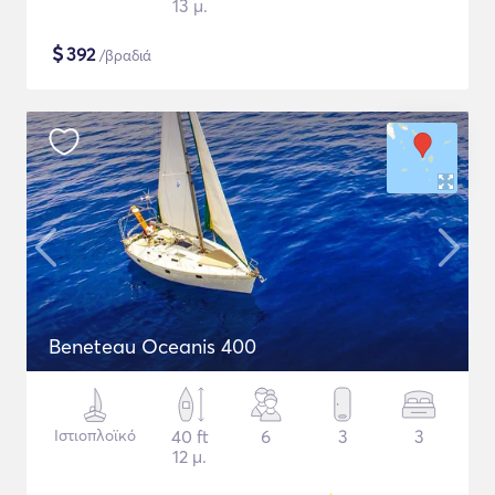
13 μ.
$
392
/βραδιά
Beneteau Oceanis 400
Ιστιοπλοϊκό
40 ft
6
3
3
12 μ.