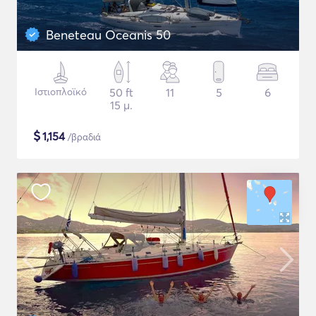
Beneteau Oceanis 50
Ιστιοπλοϊκό
50 ft
11
5
6
15 μ.
$
1,154
/βραδιά