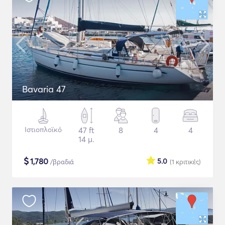
Bavaria 47
Ιστιοπλοϊκό
47 ft
8
4
4
14 μ.
$
1,780
5.0
/βραδιά
(1
κριτικές
)