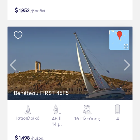
$
1,952
/βραδιά
Bénéteau FIRST 45F5
Ιστιοπλοϊκό
46 ft
16 Πλεύσης
4
14 μ.
$
1,498
/ημέρα