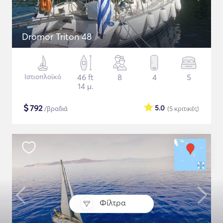
Dromor Triton 48
Ιστιοπλοϊκό
46 ft
8
4
5
14 μ.
$
792
5.0
/βραδιά
(5
κριτικές
)
Φίλτρα