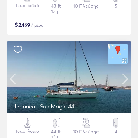
Ιστιοπλοϊκό
43 ft
10 Πλεύσης
5
13 μ.
$
2,469
/ημέρα
Jeanneau Sun Magic 44
Ιστιοπλοϊκό
44 ft
10 Πλεύσης
4
13 μ.