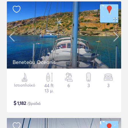
Beneteau Oceanis
Ιστιοπλοϊκό
44 ft
6
3
3
13 μ.
$
1,182
/βραδιά