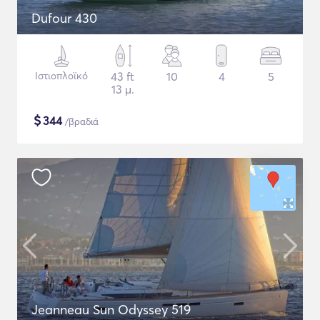
Dufour 430
Ιστιοπλοϊκό
43 ft
10
4
5
13 μ.
$
344
/βραδιά
Jeanneau Sun Odyssey 519