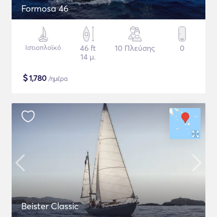
Formosa 46
Ιστιοπλοϊκό
46 ft
10 Πλεύσης
0
14 μ.
$
1,780
/ημέρα
Beister Classic