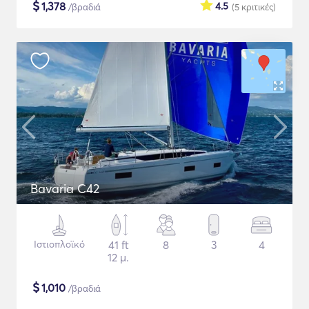
$
1,378
4.5
/βραδιά
(5
κριτικές
)
Bavaria C42
Ιστιοπλοϊκό
41 ft
8
3
4
12 μ.
$
1,010
/βραδιά