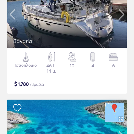
Bavaria
Ιστιοπλοϊκό
46 ft
10
4
6
14 μ.
$
1,780
/βραδιά