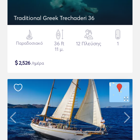
Traditional Greek Trechaderi 36
Παραδοσιακό
36 ft
12 Πλεύσης
1
11 μ.
$
2,526
/ημέρα