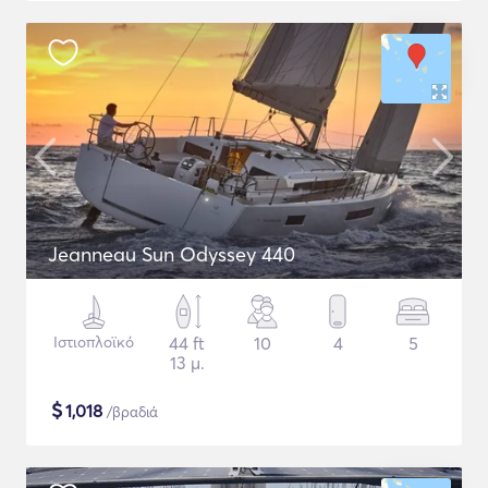
Jeanneau Sun Odyssey 440
Ιστιοπλοϊκό
44 ft
10
4
5
13 μ.
$
1,018
/βραδιά