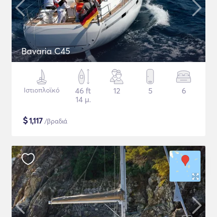
Bavaria C45
Ιστιοπλοϊκό
46 ft
12
5
6
14 μ.
$
1,117
/βραδιά