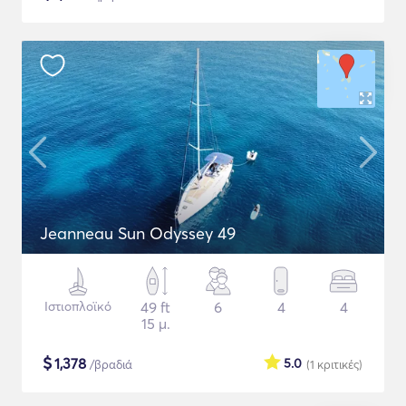
Jeanneau Sun Odyssey 49
Ιστιοπλοϊκό
49 ft
6
4
4
15 μ.
$
1,378
5.0
/βραδιά
(1
κριτικές
)