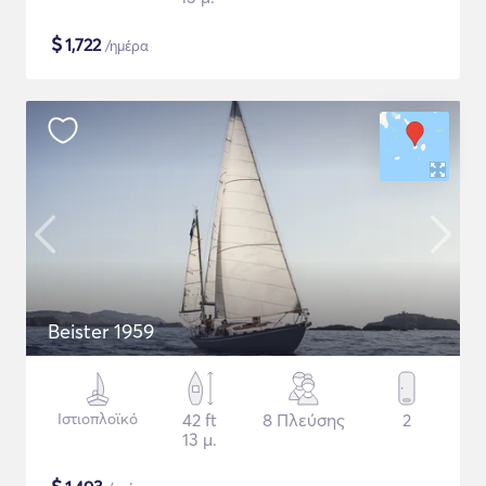
$
1,722
/ημέρα
Beister 1959
Ιστιοπλοϊκό
42 ft
8 Πλεύσης
2
13 μ.