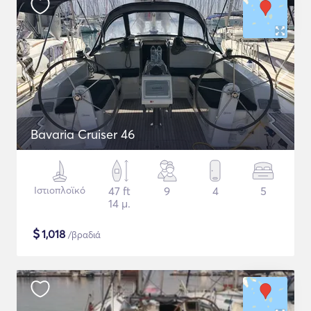
Bavaria Cruiser 46
Ιστιοπλοϊκό
47 ft
9
4
5
14 μ.
$
1,018
/βραδιά