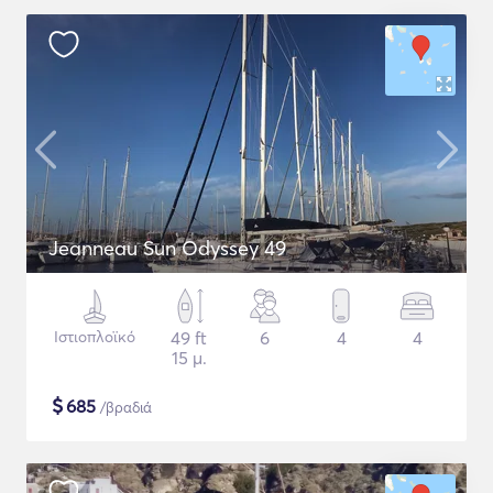
Jeanneau Sun Odyssey 49
Ιστιοπλοϊκό
49 ft
6
4
4
15 μ.
$
685
/βραδιά