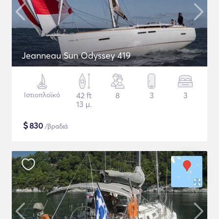
Jeanneau Sun Odyssey 419
Ιστιοπλοϊκό
42 ft
8
3
3
13 μ.
$
830
/βραδιά