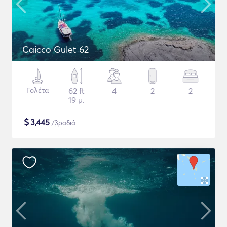
Caicco Gulet 62
Γολέτα
62 ft
4
2
2
19 μ.
$
3,445
/βραδιά