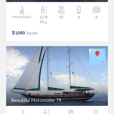
Ιστιοπλοϊκό
52 ft
10
6
6
16 μ.
$
1,050
/βραδιά
Beautiful Motorsailer 79