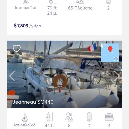
Ιστιοπλοϊκό
79 ft
65 Πλεύσης
2
24 μ.
$
7,809
/ημέρα
Jeanneau SO440
Ιστιοπλοϊκό
44 ft
8
4
4