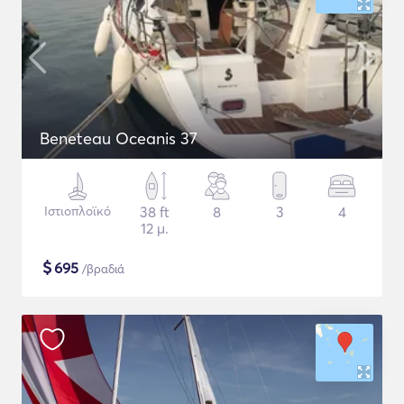
Beneteau Oceanis 37
Ιστιοπλοϊκό
38 ft
8
3
4
12 μ.
$
695
/βραδιά