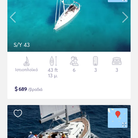
S/Y 43
Ιστιοπλοϊκό
43 ft
6
3
3
13 μ.
$
689
/βραδιά