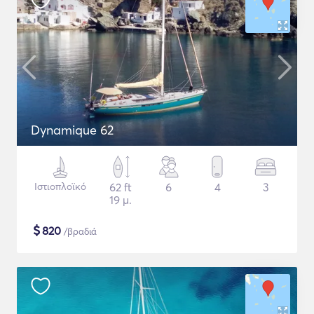
Dynamique 62
Ιστιοπλοϊκό
62 ft
6
4
3
19 μ.
$
820
/βραδιά