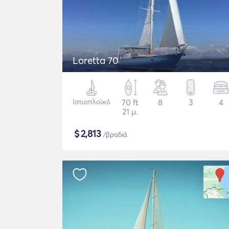
Loretta 70
Ιστιοπλοϊκό
70 ft
8
3
4
21 μ.
$
2,813
/βραδιά