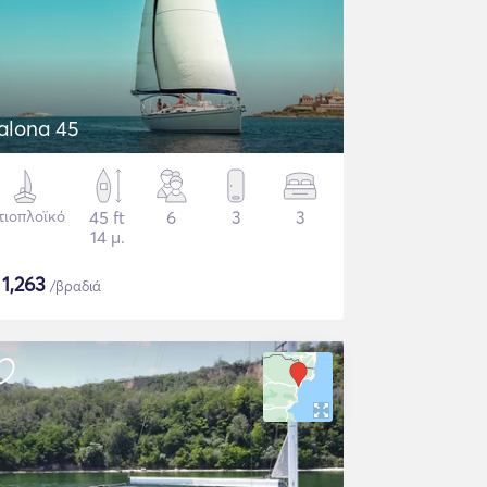
alona 45
τιοπλοϊκό
45 ft
6
3
3
14 μ.
$
1,263
/βραδιά