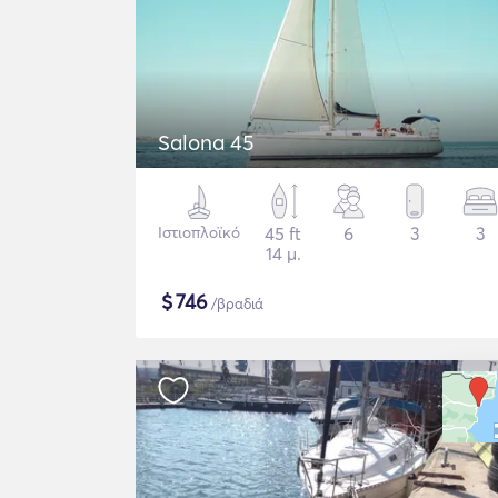
Salona 45
Ιστιοπλοϊκό
45 ft
6
3
3
14 μ.
$
746
/βραδιά