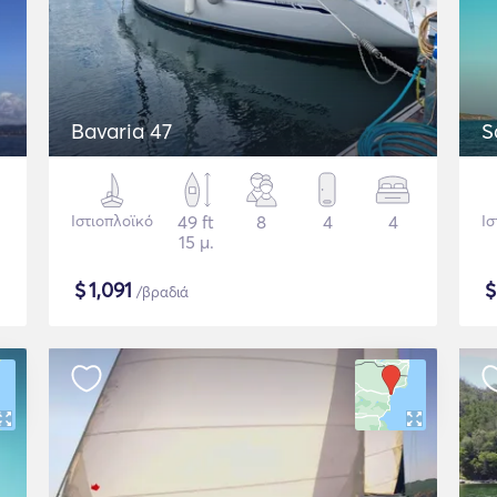
Bavaria 47
S
Ιστιοπλοϊκό
49 ft
8
4
4
Ισ
15 μ.
$
1,091
/βραδιά