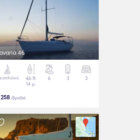
avaria 46
τιοπλοϊκό
46 ft
6
3
3
14 μ.
$
258
/βραδιά