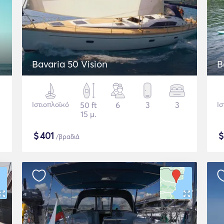
Bavaria 50 Vision
B
Ιστιοπλοϊκό
50 ft
6
3
3
Ισ
15 μ.
$
401
/βραδιά