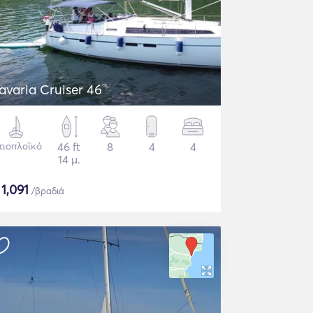
avaria Cruiser 46
τιοπλοϊκό
46 ft
8
4
4
14 μ.
$
1,091
/βραδιά