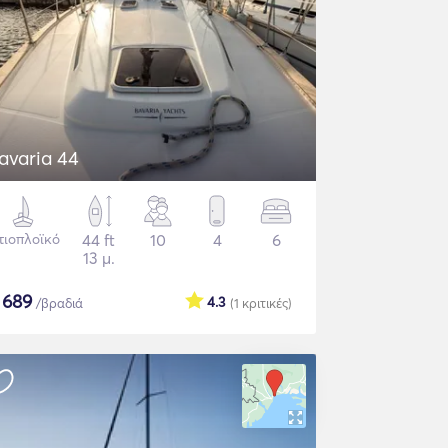
avaria 44
τιοπλοϊκό
44 ft
10
4
6
13 μ.
$
689
4.3
/βραδιά
(1
κριτικές
)