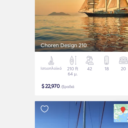
Choren Design 210
Ιστιοπλοϊκό
210 ft
42
18
20
64 μ.
$
22,970
/βραδιά