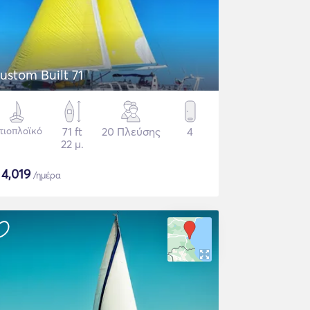
ustom Built 71
στιοπλοϊκό
71 ft
20 Πλεύσης
4
22 μ.
$
4,019
/ημέρα