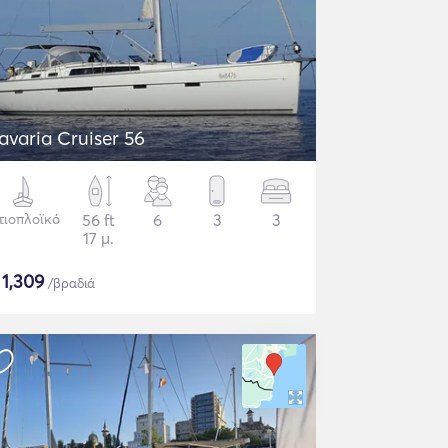
avaria Cruiser 56
τιοπλοϊκό
56 ft
6
3
3
17 μ.
$
1,309
/βραδιά