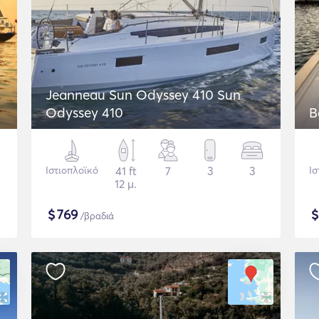
Jeanneau Sun Odyssey 410 Sun
Odyssey 410
B
Ιστιοπλοϊκό
41 ft
7
3
3
Ισ
12 μ.
$
769
/βραδιά