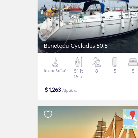
Beneteau Cyclades 50.5
Ιστιοπλοϊκό
51 ft
8
5
5
16 μ.
$
1,263
/βραδιά