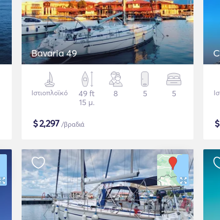
Bavaria 49
C
Ιστιοπλοϊκό
49 ft
8
5
5
Ι
15 μ.
$
2,297
/βραδιά