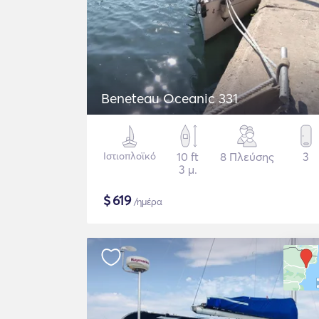
Beneteau Oceanic 331
Ιστιοπλοϊκό
10 ft
8 Πλεύσης
3
3 μ.
$
619
/ημέρα