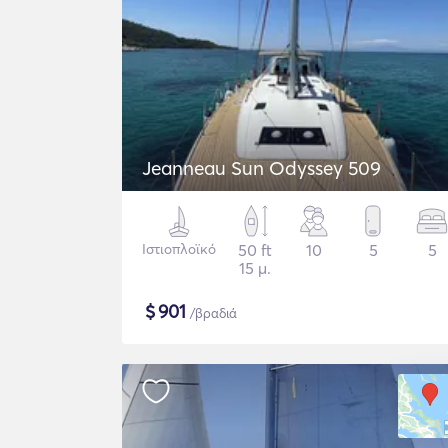
Jeanneau Sun Odyssey 509
Ιστιοπλοϊκό
50 ft
10
5
5
15 μ.
$
901
/βραδιά