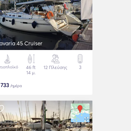
Bavaria 45 Cruiser
στιοπλοϊκό
46 ft
12 Πλεύσης
3
14 μ.
$
733
/ημέρα