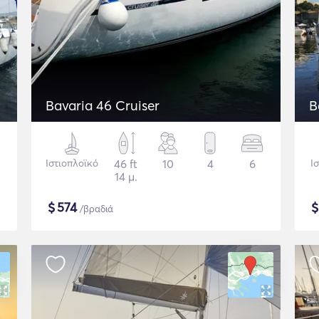
Bavaria 46 Cruiser
Ιστιοπλοϊκό
46 ft
10
4
6
Ι
14 μ.
$
574
/βραδιά