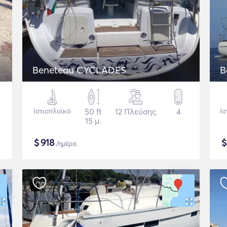
Beneteau CYCLADES
B
Ιστιοπλοϊκό
50 ft
12 Πλεύσης
4
Ισ
15 μ.
$
918
/ημέρα