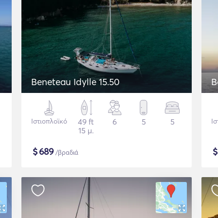
Beneteau Idylle 15.50
B
Ιστιοπλοϊκό
49 ft
6
5
5
Ισ
15 μ.
$
689
/βραδιά