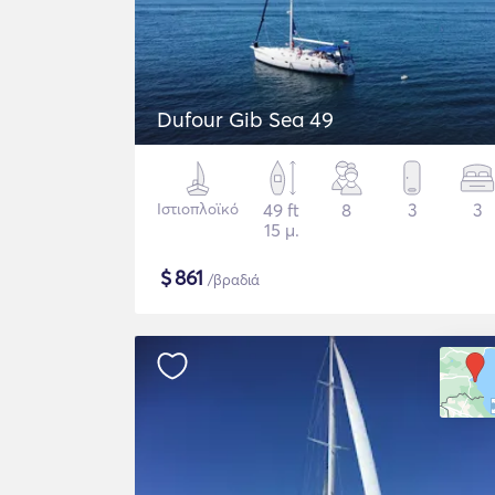
Dufour Gib Sea 49
Ιστιοπλοϊκό
49 ft
8
3
3
15 μ.
$
861
/βραδιά