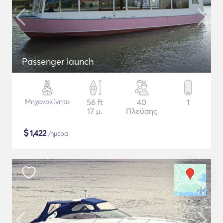
Passenger launch
Μηχανοκίνητο
56 ft
40
1
17 μ.
Πλεύσης
$
1,422
/ημέρα