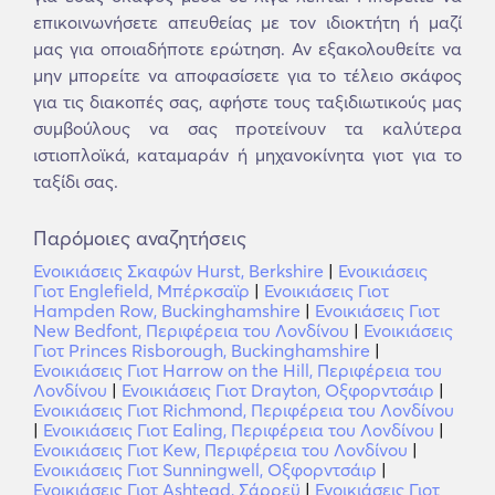
επικοινωνήσετε απευθείας με τον ιδιοκτήτη ή μαζί
μας για οποιαδήποτε ερώτηση. Αν εξακολουθείτε να
μην μπορείτε να αποφασίσετε για το τέλειο σκάφος
για τις διακοπές σας, αφήστε τους ταξιδιωτικούς μας
συμβούλους να σας προτείνουν τα καλύτερα
ιστιοπλοϊκά, καταμαράν ή μηχανοκίνητα γιοτ για το
ταξίδι σας.
Παρόμοιες αναζητήσεις
Ενοικιάσεις Σκαφών Hurst, Berkshire
|
Ενοικιάσεις
Γιοτ Englefield, Μπέρκσαϊρ
|
Ενοικιάσεις Γιοτ
Hampden Row, Buckinghamshire
|
Ενοικιάσεις Γιοτ
New Bedfont, Περιφέρεια του Λονδίνου
|
Ενοικιάσεις
Γιοτ Princes Risborough, Buckinghamshire
|
Ενοικιάσεις Γιοτ Harrow on the Hill, Περιφέρεια του
Λονδίνου
|
Ενοικιάσεις Γιοτ Drayton, Οξφορντσάιρ
|
Ενοικιάσεις Γιοτ Richmond, Περιφέρεια του Λονδίνου
|
Ενοικιάσεις Γιοτ Ealing, Περιφέρεια του Λονδίνου
|
Ενοικιάσεις Γιοτ Kew, Περιφέρεια του Λονδίνου
|
Ενοικιάσεις Γιοτ Sunningwell, Οξφορντσάιρ
|
Ενοικιάσεις Γιοτ Ashtead, Σάρρεϋ
|
Ενοικιάσεις Γιοτ