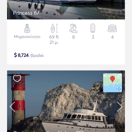
Princess 67
Μηχανοκίνητο
69 ft
8
3
4
21 μ.
$
8,724
/βραδιά