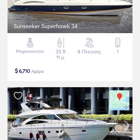
Sunseeker Superhawk 34
Μηχανοκίνητο
35 ft
8 Πλεύσης
1
11 μ.
$
6,710
/ημέρα