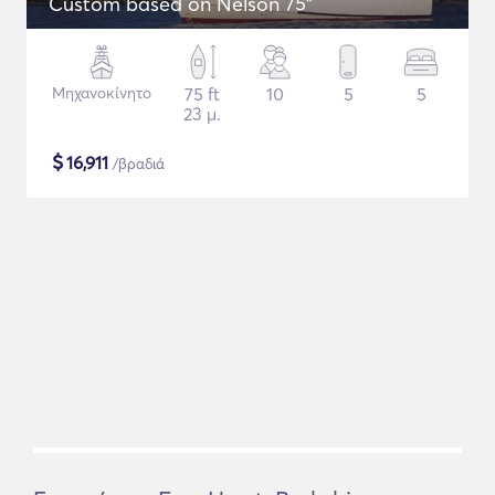
Custom based on Nelson 75"
Μηχανοκίνητο
75 ft
10
5
5
23 μ.
$
16,911
/βραδιά