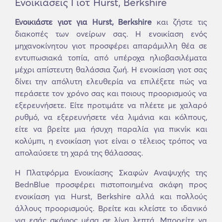
Ενοικιάσεις Γιοτ Hurst, Berkshire
Ενοικιάστε γιοτ για Hurst, Berkshire
και ζήστε τις
διακοπές των ονείρων σας. Η ενοικίαση ενός
μηχανοκίνητου γιοτ προσφέρει απαράμιλλη θέα σε
εντυπωσιακά τοπία, από υπέροχα ηλιοβασιλέματα
μέχρι απίστευτη θαλάσσια ζωή. Η ενοικίαση γιοτ σας
δίνει την απόλυτη ελευθερία να επιλέξετε πώς να
περάσετε τον χρόνο σας και ποιους προορισμούς να
εξερευνήσετε. Είτε προτιμάτε να πλέετε με χαλαρό
ρυθμό, να εξερευνήσετε νέα λιμάνια και κόλπους,
είτε να βρείτε μια ήσυχη παραλία για πικνίκ και
κολύμπι, η ενοικίαση γιοτ είναι ο τέλειος τρόπος να
απολαύσετε τη χαρά της θάλασσας.
Η Πλατφόρμα Ενοικίασης Σκαφών Αναψυχής της
BednBlue προσφέρει πιστοποιημένα σκάφη προς
ενοικίαση για Hurst, Berkshire αλλά και πολλούς
άλλους προορισμούς. Βρείτε και κλείστε το ιδανικό
για εσάς σκάφος μέσα σε λίγα λεπτά. Μπορείτε να