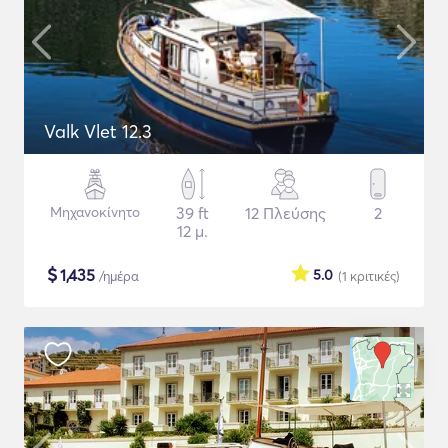
Valk Vlet 12.3
Μηχανοκίνητο
39 ft
12 Πλεύσης
2
12 μ.
$
1,435
5.0
/ημέρα
(1
κριτικές
)