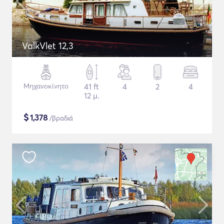
ValkVlet 12,3
Μηχανοκίνητο
41 ft
4
2
4
12 μ.
$
1,378
/βραδιά