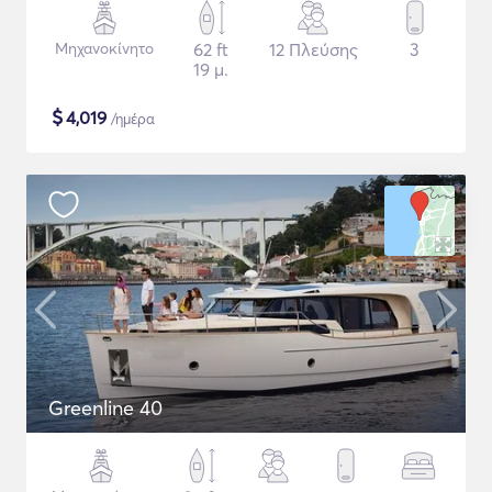
Μηχανοκίνητο
62 ft
12 Πλεύσης
3
19 μ.
$
4,019
/ημέρα
Greenline 40