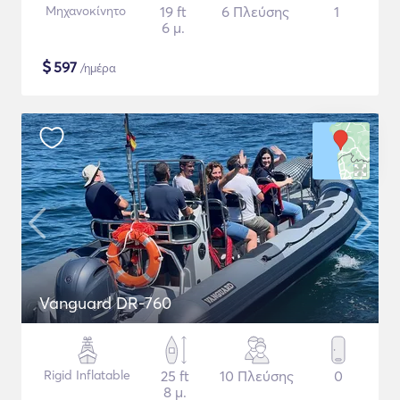
Μηχανοκίνητο
19 ft
6 Πλεύσης
1
6 μ.
$
597
/ημέρα
Vanguard DR-760
Rigid Inflatable
25 ft
10 Πλεύσης
0
8 μ.