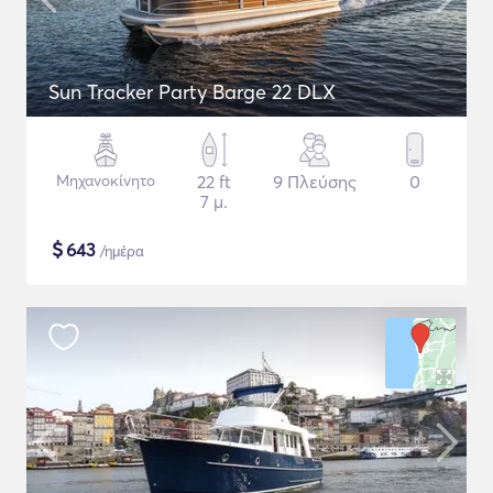
Sun Tracker Party Barge 22 DLX
Μηχανοκίνητο
22 ft
9 Πλεύσης
0
7 μ.
$
643
/ημέρα