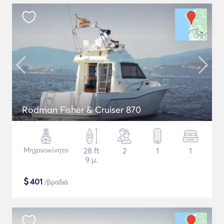
Rodman Fisher & Cruiser 870
Μηχανοκίνητο
28 ft
2
1
1
9 μ.
$
401
/βραδιά