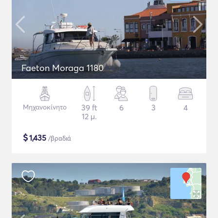
Faeton Moraga 1180
Μηχανοκίνητο
39 ft
6
3
4
12 μ.
$
1,435
/βραδιά