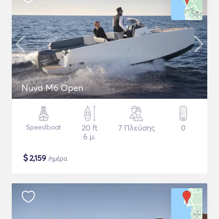
Nuva M6 Open
Speedboat
20 ft
7 Πλεύσης
0
6 μ.
$
2,159
/ημέρα