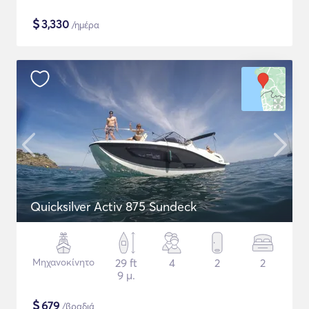
$
3,330
/ημέρα
Quicksilver Activ 875 Sundeck
Μηχανοκίνητο
29 ft
4
2
2
9 μ.
$
679
/βραδιά