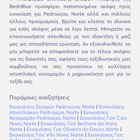
BednBlue προσφέρει πιστοποιημένα σκάφη προς
ενοικίαση για Pedrouços, Norte αλλά και πολλούς
άλλους προορισμούς. Βρείτε και κλείστε το ιδανικό
για εσάς σκάφος μέσα σε λίγα λεπτά. Μπορείτε να
επικοινωνήσετε απευθείας με τον ιδιοκτήτη ή μαζί
μας για οποιαδήποτε ερώτηση. Αν εξακολουθείτε να
μην μπορείτε να αποφασίσετε για το τέλειο σκάφος
για τις διακοπές σας, αφήστε τους ταξιδιωτικούς μας
συμβούλους να σας προτείνουν τα καλύτερα
ιστιοπλοϊκά, καταμαράν ή μηχανοκίνητα γιοτ για το
ταξίδι σας.
Παρόμοιες αναζητήσεις
Ενοικιάσεις Σκαφών Pedrouços, Norte
|
Ενοικιάσεις
Ιστιοπλοϊκών Pedrouços, Norte
|
Ενοικιάσεις
Καταμαράν Pedrouços, Norte
|
Ενοικιάσεις Γιοτ Cais
Novo, Norte
|
Ενοικιάσεις Γιοτ Senhora da Hora,
Norte
|
Ενοικιάσεις Γιοτ Oliveira do Douro, Norte
|
Ενοικιάσεις Γιοτ Vila Nova, Norte
|
Ενοικιάσεις Γιοτ