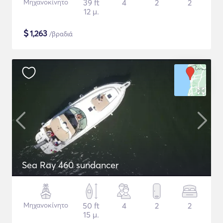
Μηχανοκίνητο
39 ft
4
2
2
12 μ.
$
1,263
/βραδιά
Sea Ray 460 sundancer
Μηχανοκίνητο
50 ft
4
2
2
15 μ.