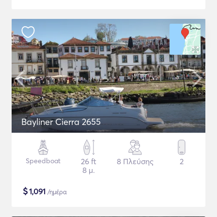
Bayliner Cierra 2655
Speedboat
26 ft
8 Πλεύσης
2
8 μ.
$
1,091
/ημέρα