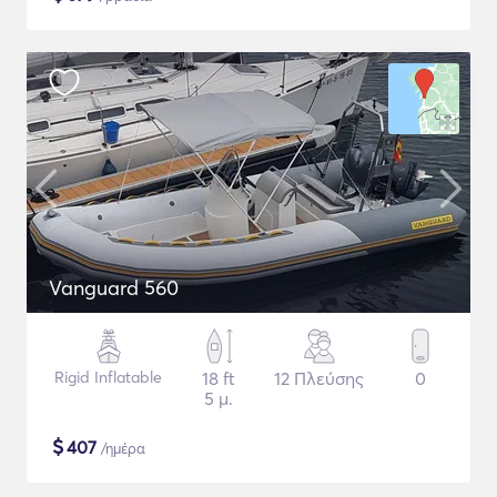
Vanguard 560
Rigid Inflatable
18 ft
12 Πλεύσης
0
5 μ.
$
407
/ημέρα