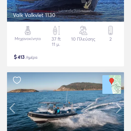
Valk Valkvlet 1130
Μηχανοκίνητο
37 ft
10 Πλεύσης
2
11 μ.
$
413
/ημέρα