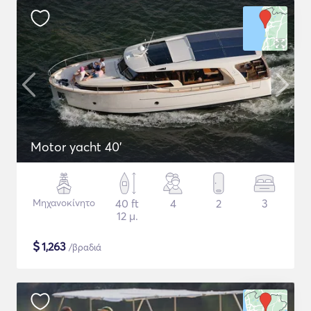
Motor yacht 40'
Μηχανοκίνητο
40 ft
4
2
3
12 μ.
$
1,263
/βραδιά