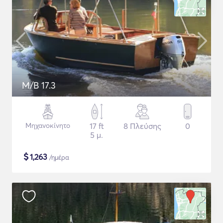
M/B 17.3
Μηχανοκίνητο
17 ft
8 Πλεύσης
0
5 μ.
$
1,263
/ημέρα