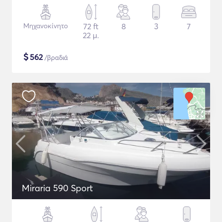
Μηχανοκίνητο
72 ft
8
3
7
22 μ.
$
562
/βραδιά
Miraria 590 Sport