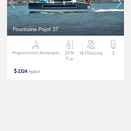
Fountaine Pajot 37
Μηχανοκίνητο Καταμαράν
37 ft
18 Πλεύσης
3
11 μ.
$
2,124
/ημέρα