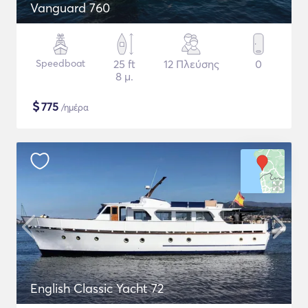
Vanguard 760
Speedboat
25 ft
12 Πλεύσης
0
8 μ.
$
775
/ημέρα
English Classic Yacht 72