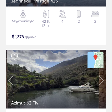
Jeanneau Prestige 42S
Μηχανοκίνητο
42 ft
4
2
2
13 μ.
$
1,378
/βραδιά
Azimut 62 Fly