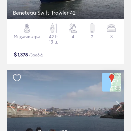
Beneteau Swift Trawler 42
Μηχανοκίνητο
42 ft
4
2
3
13 μ.
$
1,378
/βραδιά