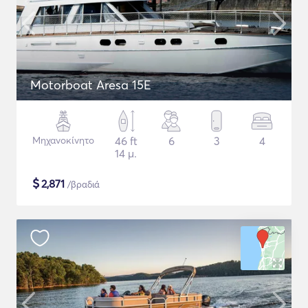
Motorboat Aresa 15E
Μηχανοκίνητο
46 ft
6
3
4
14 μ.
$
2,871
/βραδιά