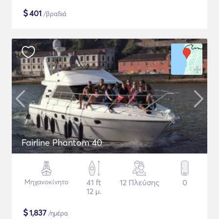
$
401
/βραδιά
Fairline Phantom 40
Μηχανοκίνητο
41 ft
12 Πλεύσης
0
12 μ.
$
1,837
/ημέρα