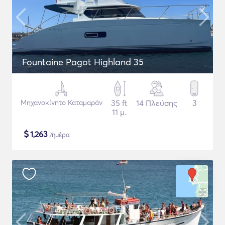
Fountaine Pagot Highland 35
Μηχανοκίνητο Καταμαράν
35 ft
14 Πλεύσης
3
11 μ.
$
1,263
/ημέρα