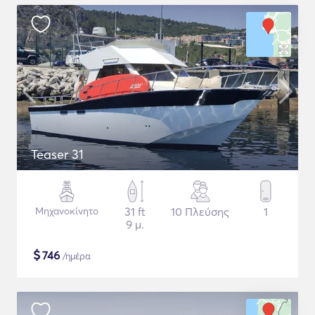
Teaser 31
Μηχανοκίνητο
31 ft
10 Πλεύσης
1
9 μ.
$
746
/ημέρα