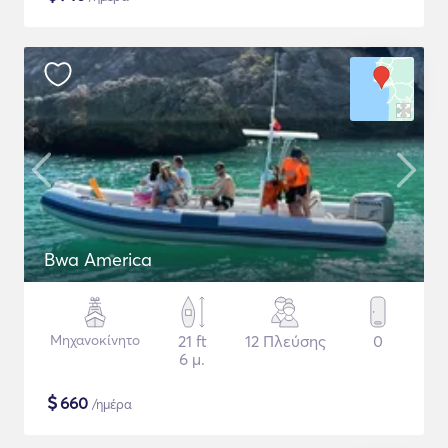
Bwa America
Μηχανοκίνητο
21 ft
12 Πλεύσης
0
6 μ.
$
660
/ημέρα