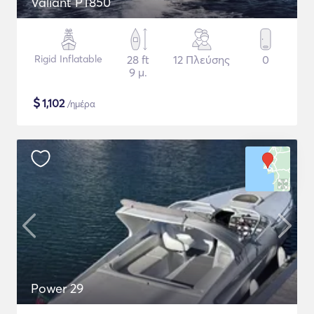
Valiant PT850
Rigid Inflatable
28 ft
12 Πλεύσης
0
9 μ.
$
1,102
/ημέρα
Power 29