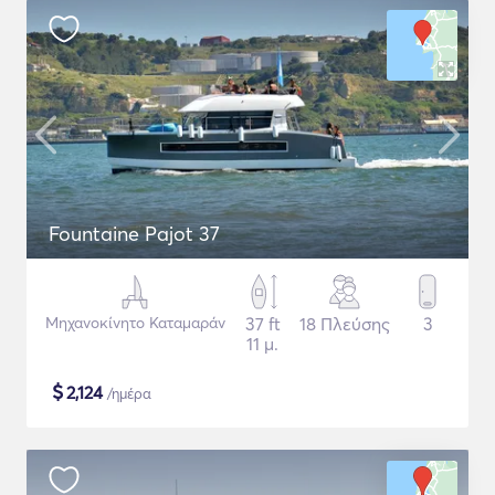
Fountaine Pajot 37
Μηχανοκίνητο Καταμαράν
37 ft
18 Πλεύσης
3
11 μ.
$
2,124
/ημέρα