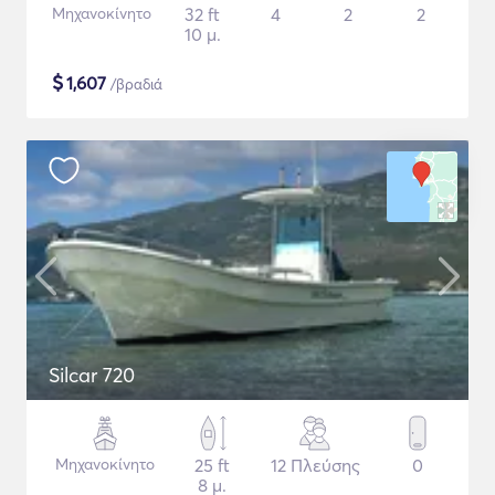
Μηχανοκίνητο
32 ft
4
2
2
10 μ.
$
1,607
/βραδιά
Silcar 720
Μηχανοκίνητο
25 ft
12 Πλεύσης
0
8 μ.