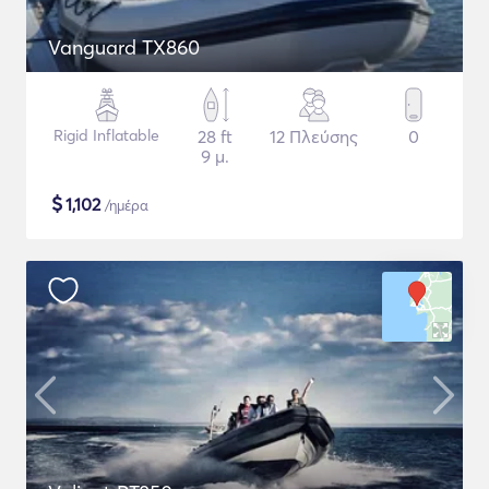
Vanguard TX860
Rigid Inflatable
28 ft
12 Πλεύσης
0
9 μ.
$
1,102
/ημέρα