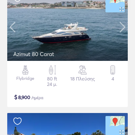
Azimut 80 Carat
Flybridge
80 ft
18 Πλεύσης
4
24 μ.
$
8,900
/ημέρα