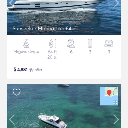
Sunseeker Manhattan 64
Μηχανοκίνητο
64 ft
6
3
3
20 μ.
$
4,881
/βραδιά