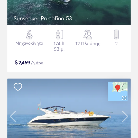
Sunseeker Portofino 53
Μηχανοκίνητο
174 ft
12 Πλεύσης
2
53 μ.
$
2,469
/ημέρα