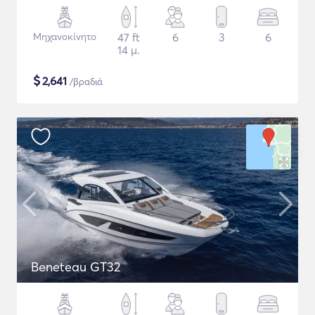
Μηχανοκίνητο
47 ft
6
3
6
14 μ.
$
2,641
/βραδιά
Beneteau GT32