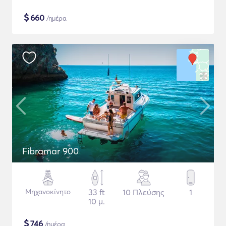
$
660
/ημέρα
Fibramar 900
Μηχανοκίνητο
33 ft
10 Πλεύσης
1
10 μ.
$
746
/ημέρα