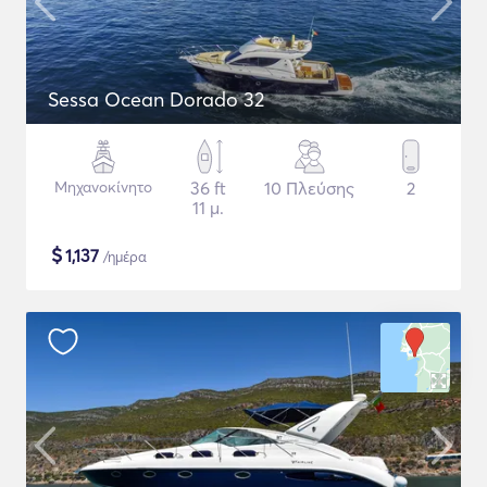
Sessa Ocean Dorado 32
Μηχανοκίνητο
36 ft
10 Πλεύσης
2
11 μ.
$
1,137
/ημέρα