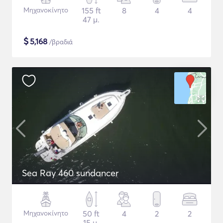
Μηχανοκίνητο
155 ft
8
4
4
47 μ.
$
5,168
/βραδιά
Sea Ray 460 sundancer
Μηχανοκίνητο
50 ft
4
2
2
15 μ.