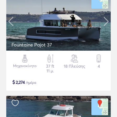
Fountaine Pajot 37
Μηχανοκίνητο
37 ft
18 Πλεύσης
4
11 μ.
$
2,274
/ημέρα