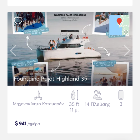
Fountaine Pajot Highland 35
Μηχανοκίνητο Καταμαράν
35 ft
14 Πλεύσης
3
11 μ.
$
941
/ημέρα