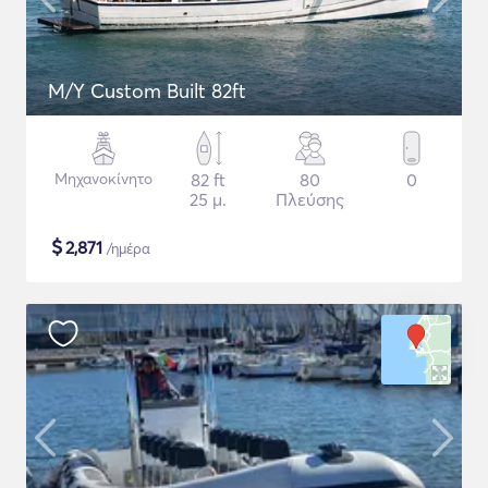
M/Y Custom Built 82ft
Μηχανοκίνητο
82 ft
80
0
25 μ.
Πλεύσης
$
2,871
/ημέρα