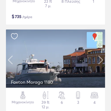
Μηχανοκίνητο
23 ft
8 Πλεύσης
1
7 μ.
$
735
/ημέρα
Faeton Moraga 1180
Μηχανοκίνητο
39 ft
6
3
4
12 μ.