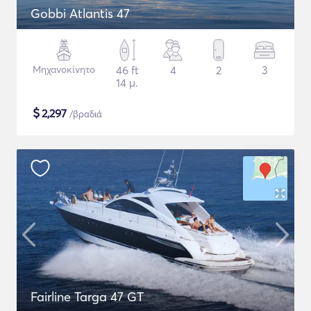
Gobbi Atlantis 47
Μηχανοκίνητο
46 ft
4
2
3
14 μ.
$
2,297
/βραδιά
Fairline Targa 47 GT