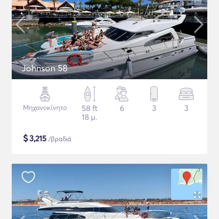
Johnson 58
Μηχανοκίνητο
58 ft
6
3
3
18 μ.
$
3,215
/βραδιά