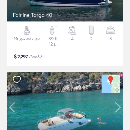
Fairline Targa 40
Μηχανοκίνητο
39 ft
4
2
3
12 μ.
$
2,297
/βραδιά