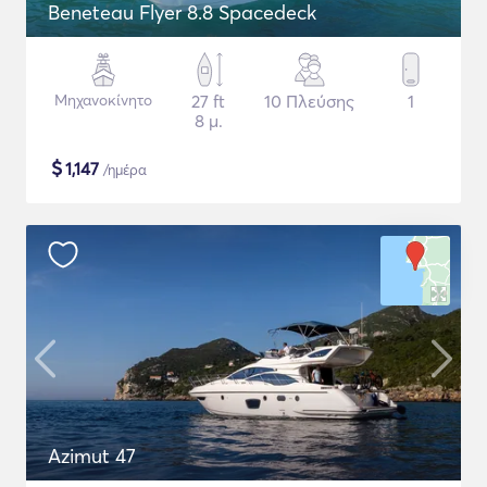
Beneteau Flyer 8.8 Spacedeck
Μηχανοκίνητο
27 ft
10 Πλεύσης
1
8 μ.
$
1,147
/ημέρα
Azimut 47