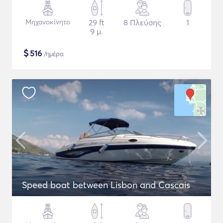
Μηχανοκίνητο
29 ft
8 Πλεύσης
1
9 μ.
$
516
/ημέρα
Speed boat between Lisbon and Cascais