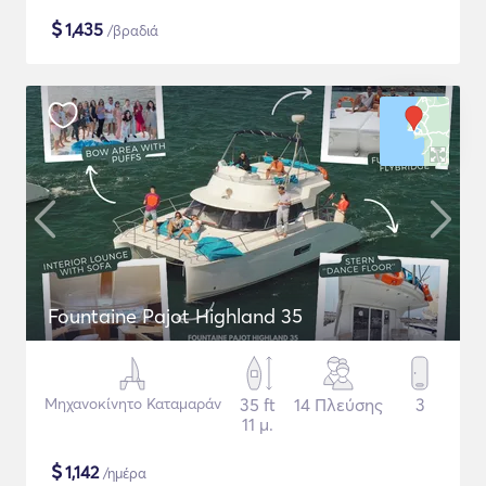
$
1,435
/βραδιά
Fountaine Pajot Highland 35
Μηχανοκίνητο Καταμαράν
35 ft
14 Πλεύσης
3
11 μ.
$
1,142
/ημέρα