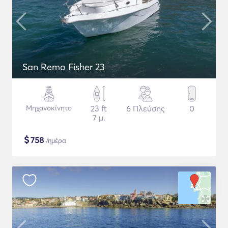
San Remo Fisher 23
Μηχανοκίνητο
23 ft
6 Πλεύσης
0
7 μ.
$
758
/ημέρα