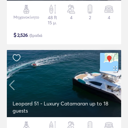
Μηχανοκίνητο
48 ft
4
2
4
15 μ.
$
2,526
/βραδιά
Leopard 51 - Luxury Catamaran up to 18
guests