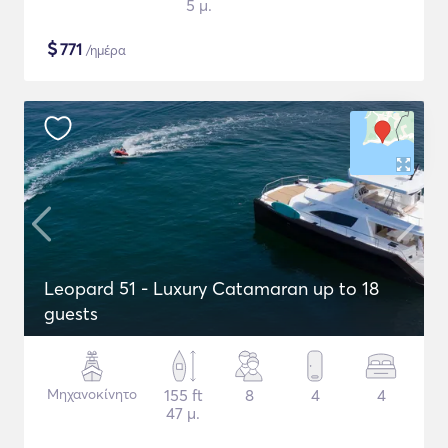
5 μ.
$
771
/ημέρα
Leopard 51 - Luxury Catamaran up to 18
guests
Μηχανοκίνητο
155 ft
8
4
4
47 μ.