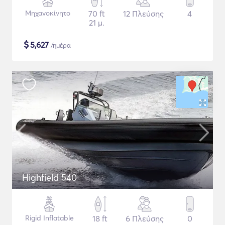
Μηχανοκίνητο
70 ft
12 Πλεύσης
4
21 μ.
$
5,627
/ημέρα
Highfield 540
Rigid Inflatable
18 ft
6 Πλεύσης
0