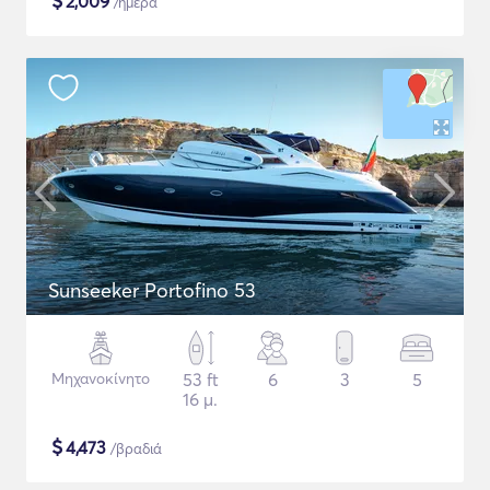
$
2,009
/ημέρα
Sunseeker Portofino 53
Μηχανοκίνητο
53 ft
6
3
5
16 μ.
$
4,473
/βραδιά