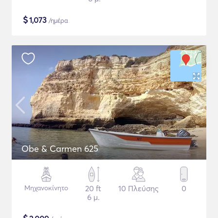
$
1,073
/ημέρα
Obe & Carmen 625
Μηχανοκίνητο
20 ft
10 Πλεύσης
0
6 μ.