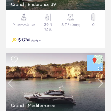
Cranchi Endurance 39
Μηχανοκίνητο
39 ft
8 Πλεύσης
0
12 μ.
$
1,780
/ημέρα
Cranchi Mediterranee