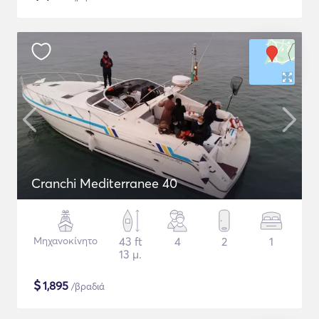
Cranchi Mediterranee 40
Μηχανοκίνητο
43 ft
4
2
1
13 μ.
$
1,895
/βραδιά