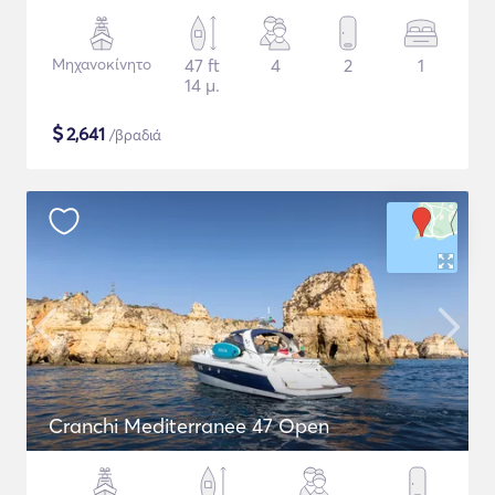
Μηχανοκίνητο
47 ft
4
2
1
14 μ.
$
2,641
/βραδιά
Cranchi Mediterranee 47 Open