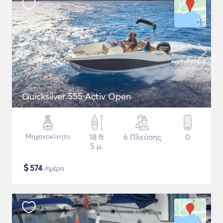
Quicksilver 555 Activ Open
Μηχανοκίνητο
18 ft
6 Πλεύσης
0
5 μ.
$
574
/ημέρα