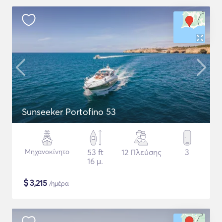
Sunseeker Portofino 53
Μηχανοκίνητο
53 ft
12 Πλεύσης
3
16 μ.
$
3,215
/ημέρα