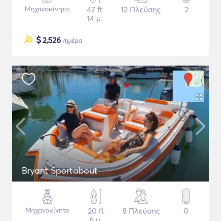
Μηχανοκίνητο
47 ft
12 Πλεύσης
2
14 μ.
$
2,526
/ημέρα
Bryant Sportabout
Μηχανοκίνητο
20 ft
8 Πλεύσης
0
6 μ.