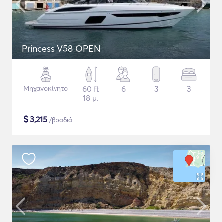
Princess V58 OPEN
Μηχανοκίνητο
60 ft
6
3
3
18 μ.
$
3,215
/βραδιά