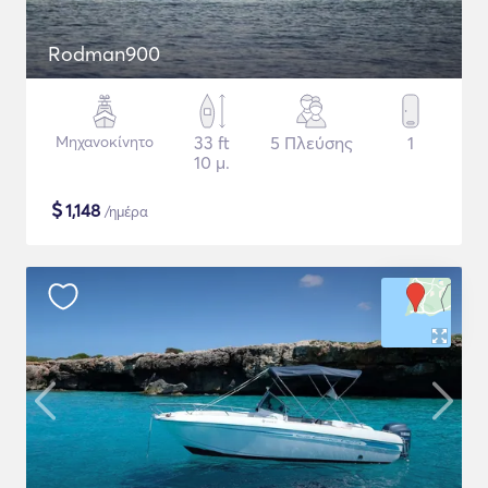
Rodman900
Μηχανοκίνητο
33 ft
5 Πλεύσης
1
10 μ.
$
1,148
/ημέρα