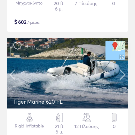
Μηχανοκίνητο
20 ft
7 Πλεύσης
0
6 μ.
$
602
/ημέρα
Tiger Marine 620 PL
Rigid Inflatable
21 ft
12 Πλεύσης
0
6 μ.