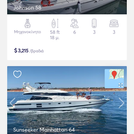
Johnson 58
Μηχανοκίνητο
58 ft
6
3
3
18 μ.
$
3,215
/βραδιά
Sunseeker Manhattan 64