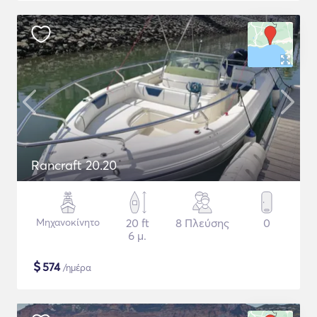
Rancraft 20.20
Μηχανοκίνητο
20 ft
8 Πλεύσης
0
6 μ.
$
574
/ημέρα