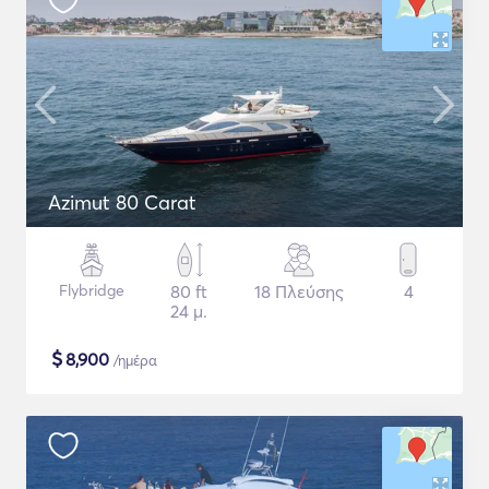
Azimut 80 Carat
Flybridge
80 ft
18 Πλεύσης
4
24 μ.
$
8,900
/ημέρα