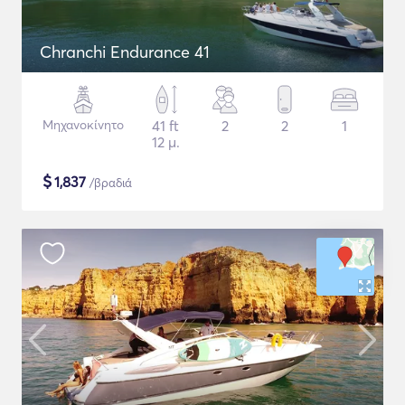
Chranchi Endurance 41
Μηχανοκίνητο
41 ft
2
2
1
12 μ.
$
1,837
/βραδιά