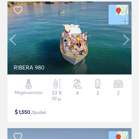
RIBERA 980
Μηχανοκίνητο
33 ft
4
2
2
10 μ.
$
1,550
/βραδιά