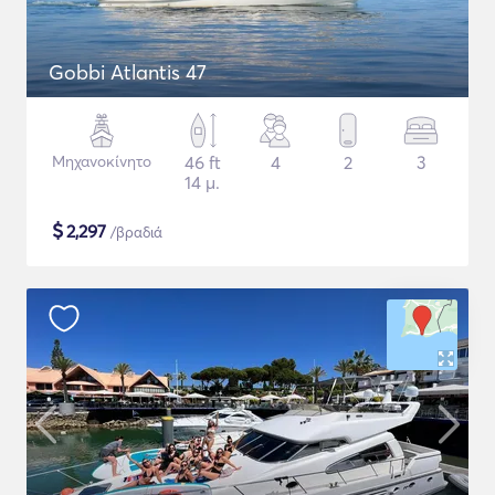
Gobbi Atlantis 47
Μηχανοκίνητο
46 ft
4
2
3
14 μ.
$
2,297
/βραδιά