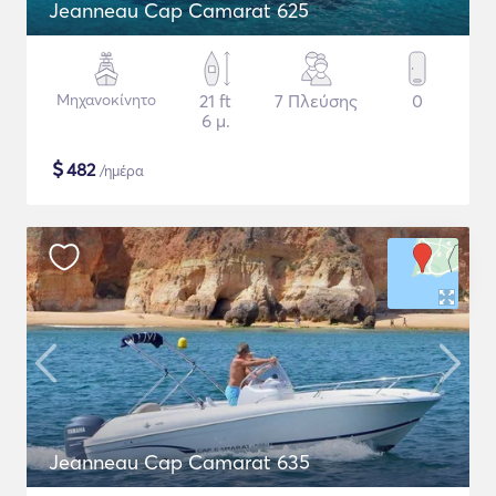
Jeanneau Cap Camarat 625
Μηχανοκίνητο
21 ft
7 Πλεύσης
0
6 μ.
$
482
/ημέρα
Jeanneau Cap Camarat 635