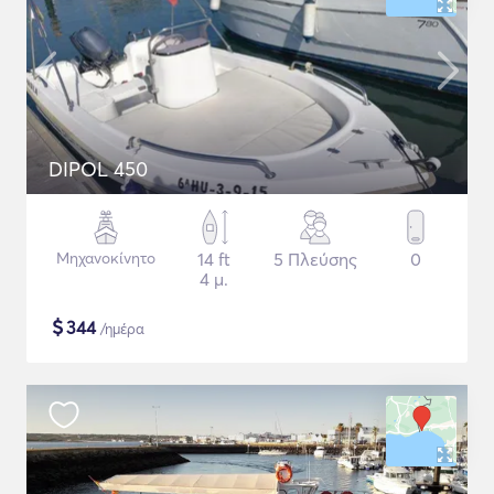
DIPOL 450
Μηχανοκίνητο
14 ft
5 Πλεύσης
0
4 μ.
$
344
/ημέρα