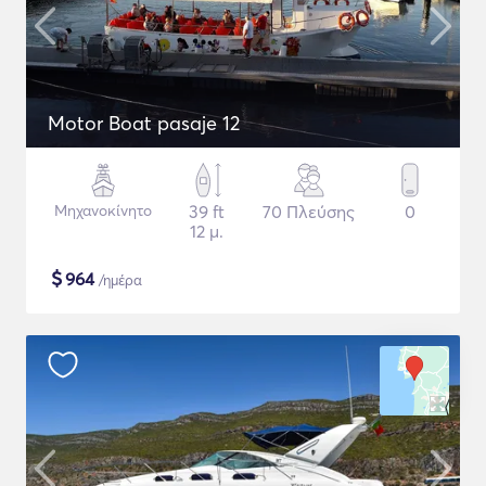
Motor Boat pasaje 12
Μηχανοκίνητο
39 ft
70 Πλεύσης
0
12 μ.
$
964
/ημέρα