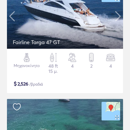
Fairline Targa 47 GT
Μηχανοκίνητο
48 ft
4
2
4
15 μ.
$
2,526
/βραδιά