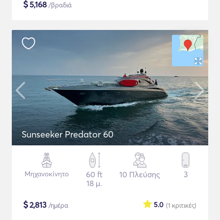
$
5,168
/βραδιά
Sunseeker Predator 60
Μηχανοκίνητο
60 ft
10 Πλεύσης
3
18 μ.
$
2,813
5.0
/ημέρα
(1
κριτικές
)