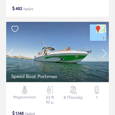
$
482
/ημέρα
Speed Boat Portimao
Μηχανοκίνητο
33 ft
8 Πλεύσης
1
10 μ.
$
1,148
/ημέρα