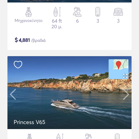
Μηχανοκίνητο
64 ft
6
3
3
20 μ.
$
4,881
/βραδιά
Princess V65