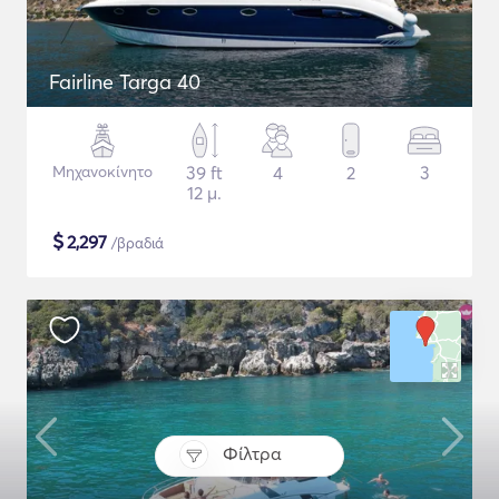
Fairline Targa 40
Μηχανοκίνητο
39 ft
4
2
3
12 μ.
$
2,297
/βραδιά
Φίλτρα