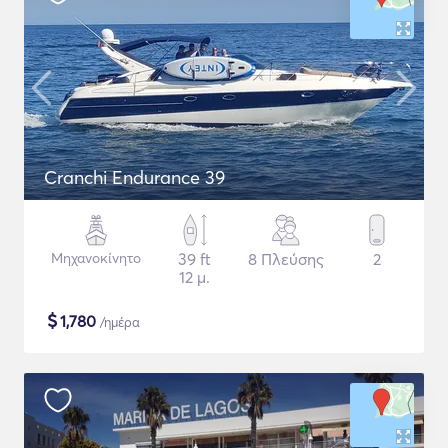
Cranchi Endurance 39
Μηχανοκίνητο
39 ft
8 Πλεύσης
2
12 μ.
$
1,780
/ημέρα