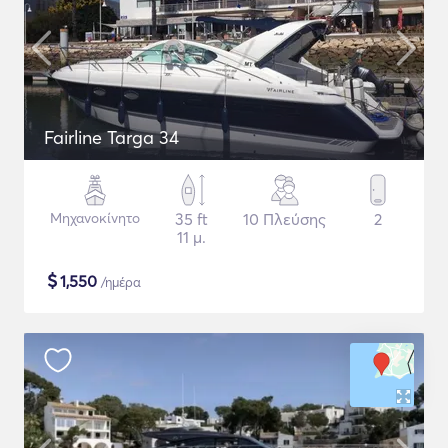
Fairline Targa 34
Μηχανοκίνητο
35 ft
10 Πλεύσης
2
11 μ.
$
1,550
/ημέρα