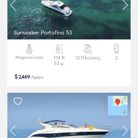
Sunseeker Portofino 53
Μηχανοκίνητο
174 ft
12 Πλεύσης
2
53 μ.
$
2,469
/ημέρα