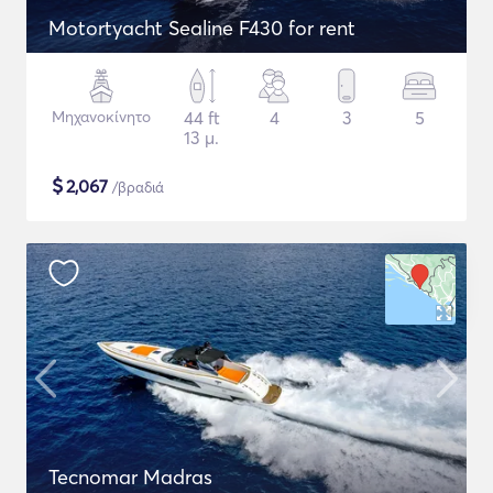
Motortyacht Sealine F430 for rent
Μηχανοκίνητο
44 ft
4
3
5
13 μ.
$
2,067
/βραδιά
Tecnomar Madras