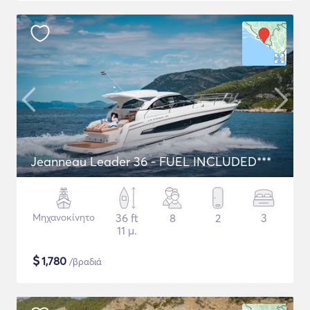
Jeanneau Leader 36 - FUEL INCLUDED***
Μηχανοκίνητο
36 ft
8
2
3
11 μ.
$
1,780
/βραδιά