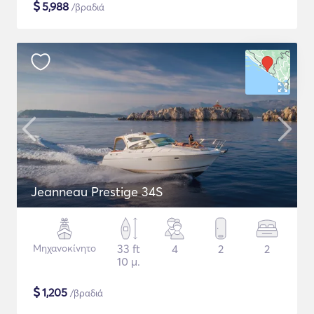
$
5,988
/βραδιά
Jeanneau Prestige 34S
Μηχανοκίνητο
33 ft
4
2
2
10 μ.
$
1,205
/βραδιά