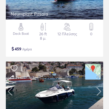
Neumplast Pasara
Deck Boat
26 ft
12 Πλεύσης
0
8 μ.
$
459
/ημέρα