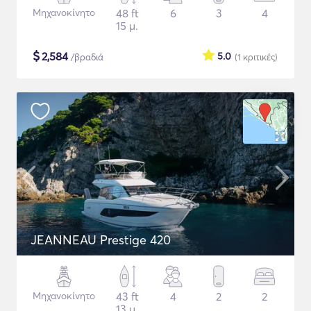
Μηχανοκίνητο
48 ft
6
3
4
15 μ.
$
2,584
5.0
/βραδιά
(1
κριτικές
)
JEANNEAU Prestige 420
Μηχανοκίνητο
43 ft
4
2
2
13 μ.