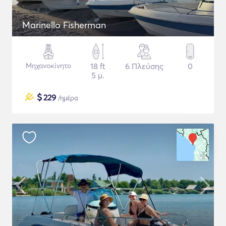
Marinello Fisherman
Μηχανοκίνητο
18 ft
6 Πλεύσης
0
5 μ.
$
229
/ημέρα