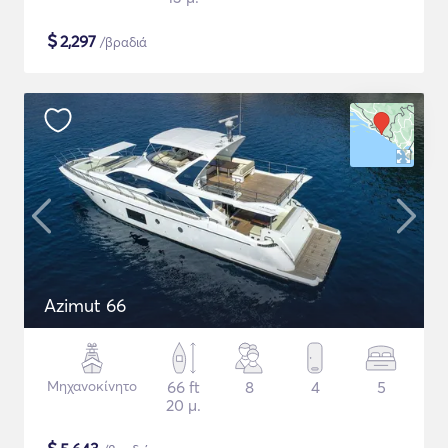
$
2,297
/βραδιά
Azimut 66
Μηχανοκίνητο
66 ft
8
4
5
20 μ.