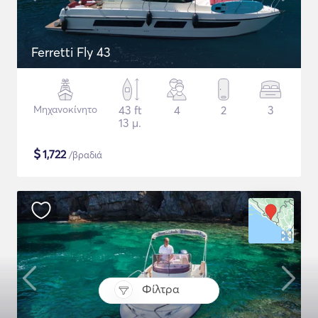
Ferretti Fly 43
Μηχανοκίνητο
43 ft
4
2
3
13 μ.
$
1,722
/βραδιά
Φίλτρα