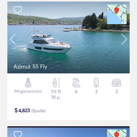
Azimut 55 Fly
Μηχανοκίνητο
59 ft
6
3
3
18 μ.
$
4,823
/βραδιά