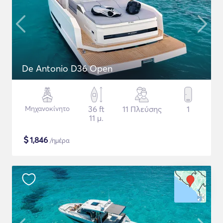
De Antonio D36 Open
Μηχανοκίνητο
36 ft
11 Πλεύσης
1
11 μ.
$
1,846
/ημέρα