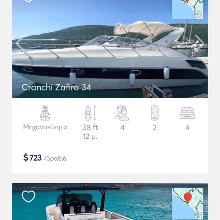
Cranchi Zafiro 34
Μηχανοκίνητο
38 ft
4
2
4
12 μ.
$
723
/βραδιά