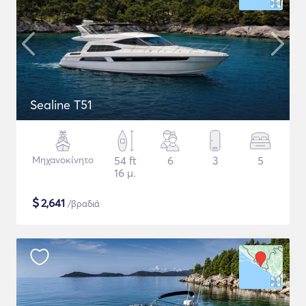
Sealine T51
Μηχανοκίνητο
54 ft
6
3
5
16 μ.
$
2,641
/βραδιά