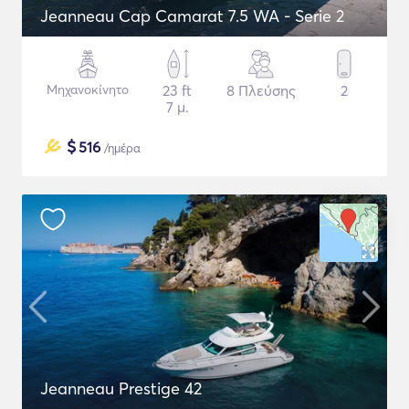
Jeanneau Cap Camarat 7.5 WA - Serie 2
Μηχανοκίνητο
23 ft
8 Πλεύσης
2
7 μ.
$
516
/ημέρα
Jeanneau Prestige 42