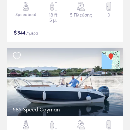
Speedboat
18 ft
5 Πλεύσης
0
5 μ.
$
344
/ημέρα
585 Speed Cayman