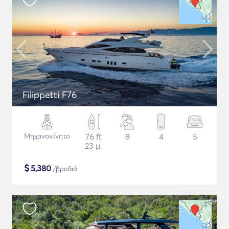
Filippetti F76
Μηχανοκίνητο
76 ft
8
4
5
23 μ.
$
5,380
/βραδιά