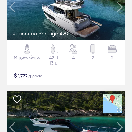
Jeanneau Prestige 420
Μηχανοκίνητο
42 ft
4
2
2
13 μ.
$
1,722
/βραδιά