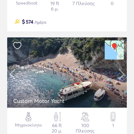
Speedboat
19 ft
7 Πλεύσης
0
6 μ.
$
574
/ημέρα
Custom Motor Yacht
Μηχανοκίνητο
66 ft
100
1
20 μ.
Πλεύσης