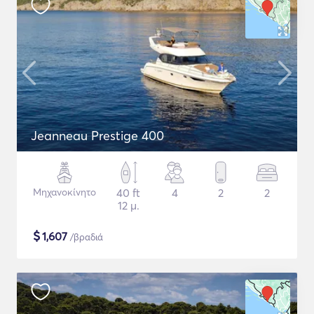
Jeanneau Prestige 400
Μηχανοκίνητο
40 ft
4
2
2
12 μ.
$
1,607
/βραδιά