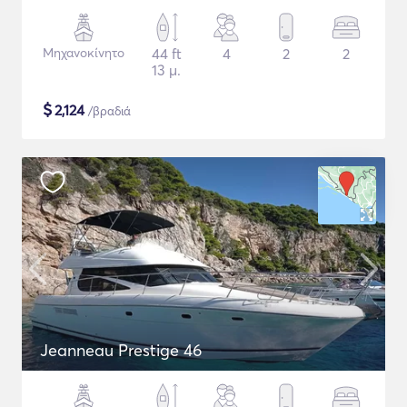
Μηχανοκίνητο
44 ft
4
2
2
13 μ.
$
2,124
/βραδιά
Jeanneau Prestige 46