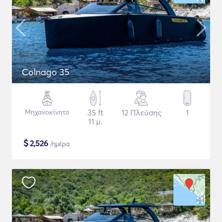
Colnago 35
Μηχανοκίνητο
35 ft
12 Πλεύσης
1
11 μ.
$
2,526
/ημέρα