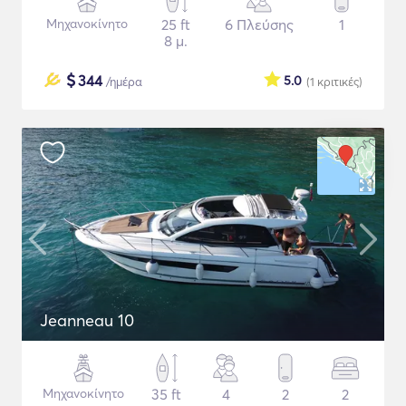
Μηχανοκίνητο
25 ft
6 Πλεύσης
1
8 μ.
$
344
5.0
/ημέρα
(1
κριτικές
)
Jeanneau 10
Μηχανοκίνητο
35 ft
4
2
2