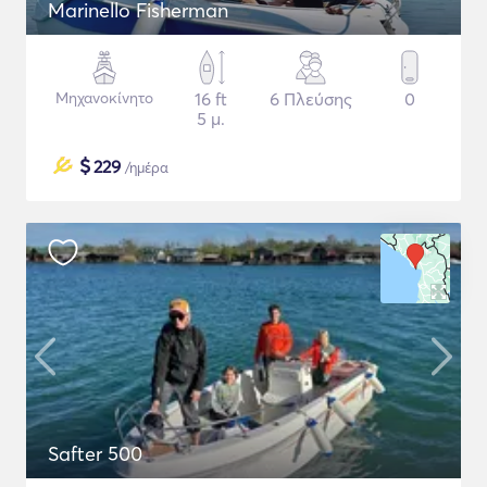
Marinello Fisherman
Μηχανοκίνητο
16 ft
6 Πλεύσης
0
5 μ.
$
229
/ημέρα
Safter 500