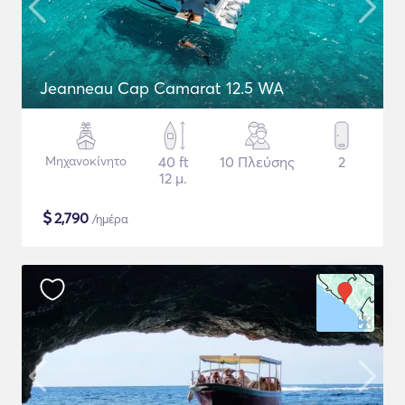
Jeanneau Cap Camarat 12.5 WA
Μηχανοκίνητο
40 ft
10 Πλεύσης
2
12 μ.
$
2,790
/ημέρα