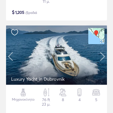
11 μ.
$
1,205
/βραδιά
Luxury Yacht in Dubrovnik
Μηχανοκίνητο
76 ft
8
4
5
23 μ.