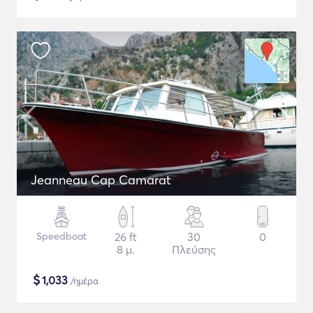
Jeanneau Cap Camarat
Speedboat
26 ft
30
0
8 μ.
Πλεύσης
$
1,033
/ημέρα