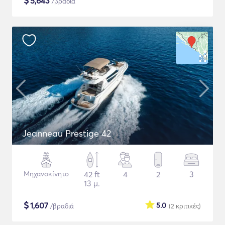
$
5,643
/βραδιά
Jeanneau Prestige 42
Μηχανοκίνητο
42 ft
4
2
3
13 μ.
$
1,607
5.0
/βραδιά
(2
κριτικές
)