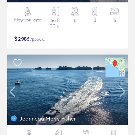
Μηχανοκίνητο
66 ft
6
3
5
20 μ.
$
2,986
/βραδιά
Jeanneau Merry Fisher