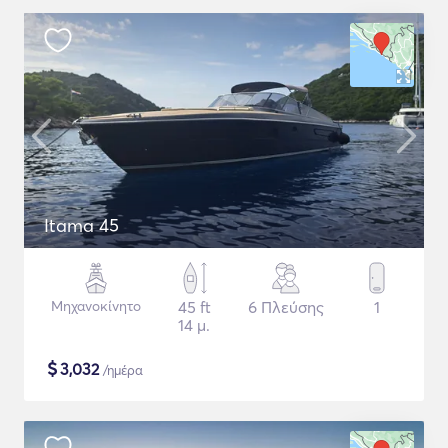
Itama 45
Μηχανοκίνητο
45 ft
6 Πλεύσης
1
14 μ.
$
3,032
/ημέρα