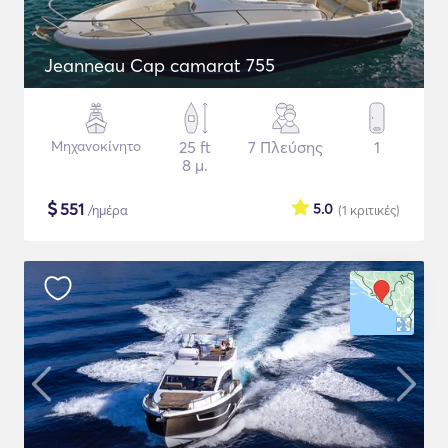
Jeanneau Cap camarat 755
Μηχανοκίνητο
25 ft
7 Πλεύσης
1
8 μ.
$
551
5.0
/ημέρα
(1
κριτικές
)