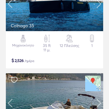
Colnago 35
Μηχανοκίνητο
35 ft
12 Πλεύσης
1
11 μ.
$
2,526
/ημέρα