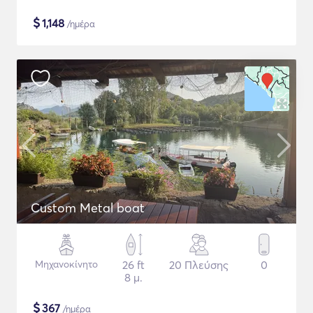
$
1,148
/ημέρα
Custom Metal boat
Μηχανοκίνητο
26 ft
20 Πλεύσης
0
8 μ.
$
367
/ημέρα