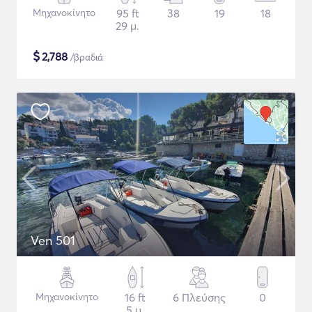
Μηχανοκίνητο
95 ft
38
19
18
29 μ.
$
2,788
/βραδιά
Ven 501
Μηχανοκίνητο
16 ft
6 Πλεύσης
0
5 μ.