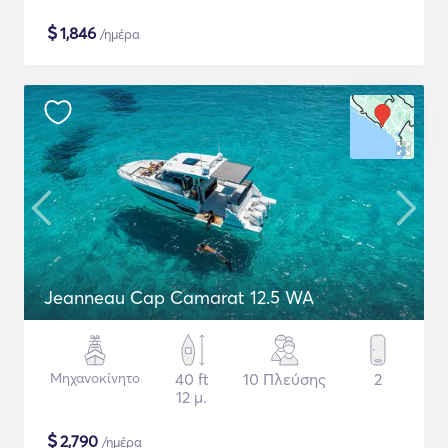
$
1,846
/ημέρα
Jeanneau Cap Camarat 12.5 WA
Μηχανοκίνητο
40 ft
10 Πλεύσης
2
12 μ.
$
2,790
/ημέρα