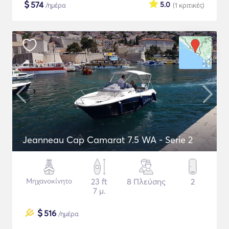
$
574
5.0
/ημέρα
(1
κριτικές
)
Jeanneau Cap Camarat 7.5 WA - Serie 2
Μηχανοκίνητο
23 ft
8 Πλεύσης
2
7 μ.
$
516
/ημέρα