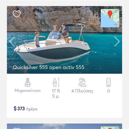
Quicksilver 555 open activ 555
Μηχανοκίνητο
17 ft
4 Πλεύσης
0
5 μ.
$
373
/ημέρα