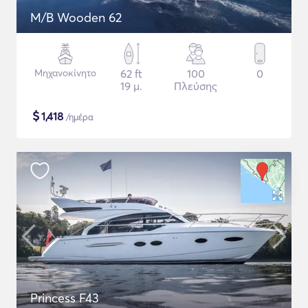
M/B Wooden 62
Μηχανοκίνητο
62 ft
100
0
19 μ.
Πλεύσης
$
1,418
/ημέρα
Princess F43