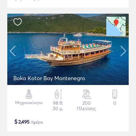
Boka Kotor Bay Montenegro
Μηχανοκίνητο
98 ft
200
0
30 μ.
Πλεύσης
$
2,495
/ημέρα