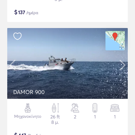
$
137
/ημέρα
DAMOR 900
Μηχανοκίνητο
26 ft
2
1
1
8 μ.