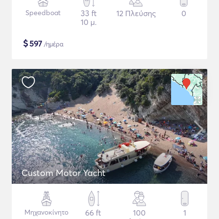
Speedboat
33 ft
12 Πλεύσης
0
10 μ.
$
597
/ημέρα
Custom Motor Yacht
Μηχανοκίνητο
66 ft
100
1