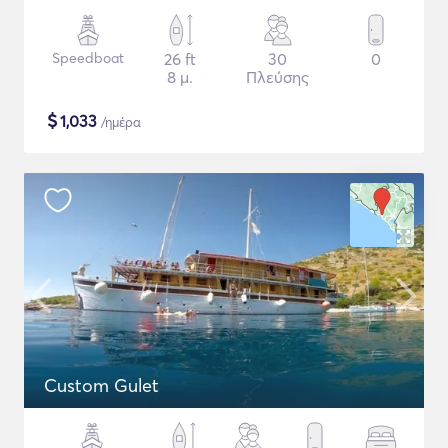
Speedboat
26 ft
30
0
8 μ.
Πλεύσης
$
1,033
/ημέρα
Custom Gulet