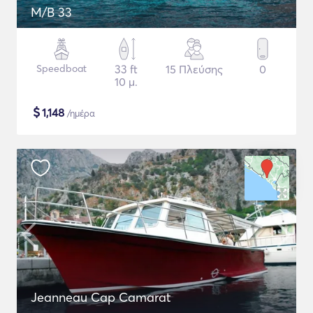
M/B 33
Speedboat
33 ft
15 Πλεύσης
0
10 μ.
$
1,148
/ημέρα
Jeanneau Cap Camarat