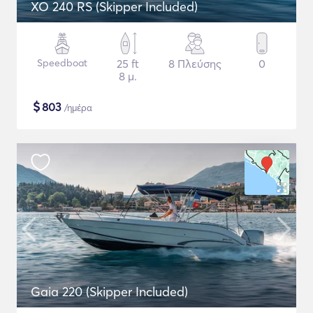
XO 240 RS (Skipper Included)
Speedboat
25 ft
8 Πλεύσης
0
8 μ.
$
803
/ημέρα
Gaia 220 (Skipper Included)