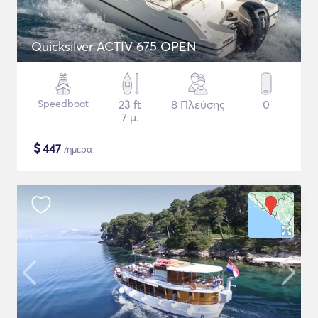
Quicksilver ACTIV 675 OPEN
Speedboat
23 ft
8 Πλεύσης
0
7 μ.
$
447
/ημέρα