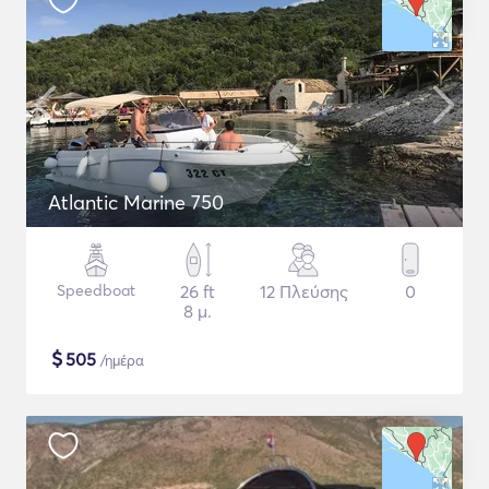
Atlantic Marine 750
Speedboat
26 ft
12 Πλεύσης
0
8 μ.
$
505
/ημέρα