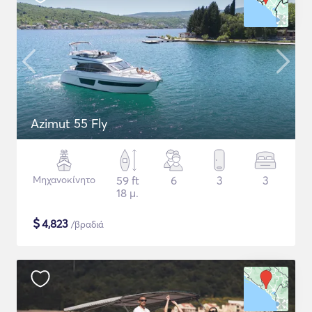
Azimut 55 Fly
Μηχανοκίνητο
59 ft
6
3
3
18 μ.
$
4,823
/βραδιά