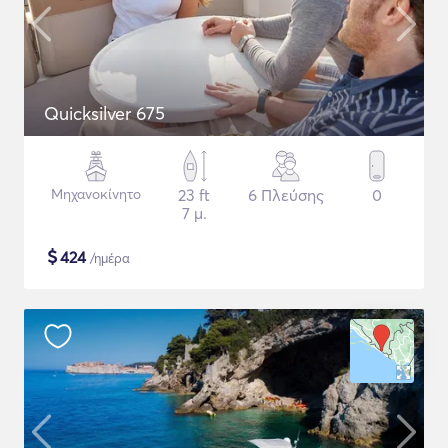
Quicksilver 675
Μηχανοκίνητο
23 ft
6 Πλεύσης
0
7 μ.
$
424
/ημέρα