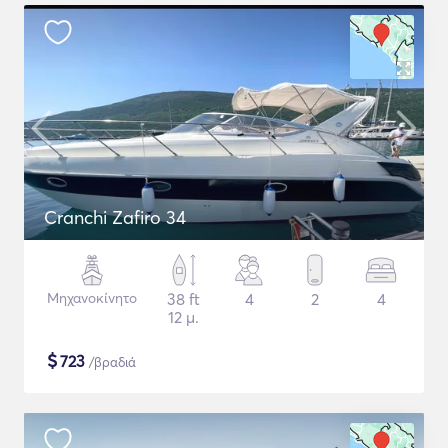
Cranchi Zafiro 34
Μηχανοκίνητο
38 ft
4
2
4
12 μ.
$
723
/βραδιά