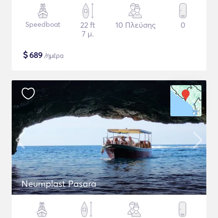
Speedboat
22 ft
10 Πλεύσης
0
7 μ.
$
689
/ημέρα
Neumplast Pasara