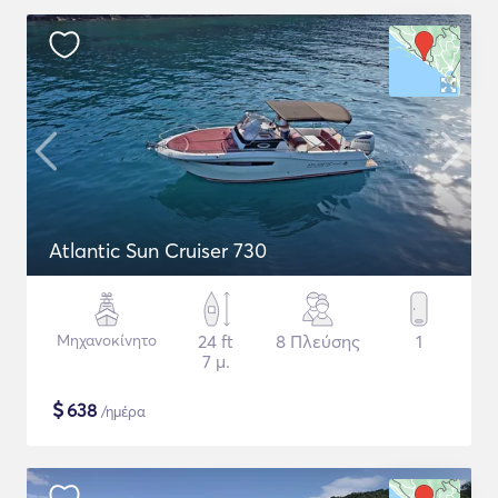
Atlantic Sun Cruiser 730
Μηχανοκίνητο
24 ft
8 Πλεύσης
1
7 μ.
$
638
/ημέρα