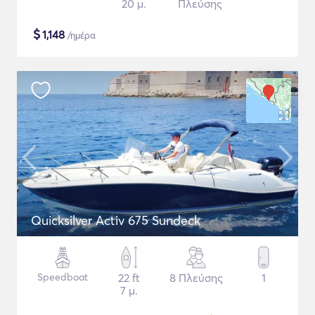
20 μ.
Πλεύσης
$
1,148
/ημέρα
Quicksilver Activ 675 Sundeck
Speedboat
22 ft
8 Πλεύσης
1
7 μ.