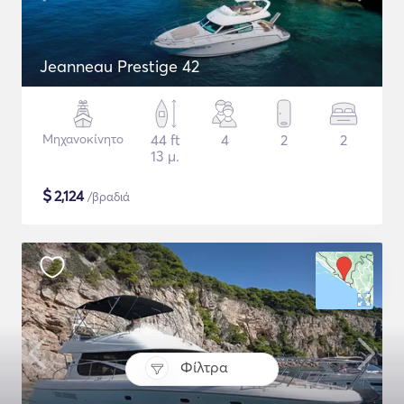
Jeanneau Prestige 42
Μηχανοκίνητο
44 ft
4
2
2
13 μ.
$
2,124
/βραδιά
Φίλτρα