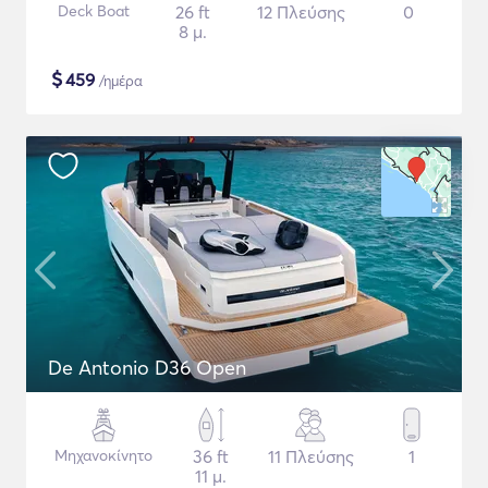
Deck Boat
26 ft
12 Πλεύσης
0
8 μ.
$
459
/ημέρα
De Antonio D36 Open
Μηχανοκίνητο
36 ft
11 Πλεύσης
1
11 μ.