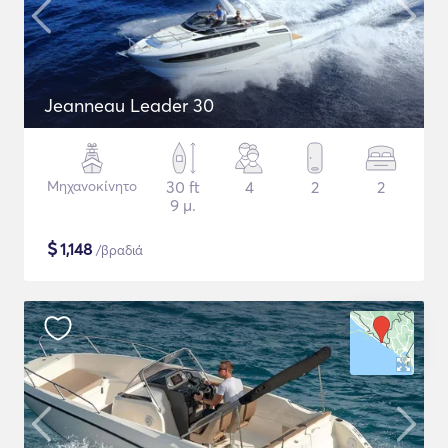
Jeanneau Leader 30
Μηχανοκίνητο
30 ft
4
2
2
9 μ.
$
1,148
/βραδιά