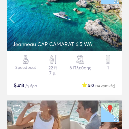
Jeanneau CAP CAMARAT 6.5 WA
Speedboat
22 ft
6 Πλεύσης
1
7 μ.
$
413
5.0
/ημέρα
(14
κριτικές
)