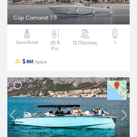
Cap Camarat 7.5
Speedboat
25 ft
12 Πλεύσης
1
8 μ.
$
861
/ημέρα