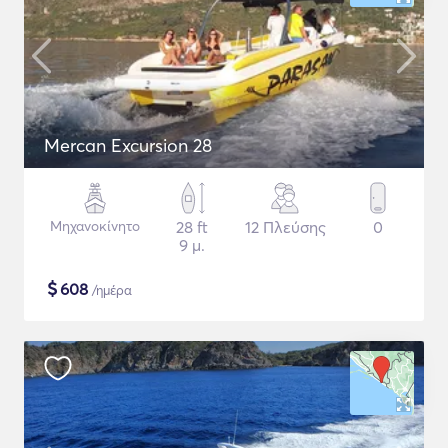
Mercan Excursion 28
Μηχανοκίνητο
28 ft
12 Πλεύσης
0
9 μ.
$
608
/ημέρα