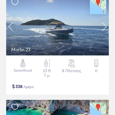
Marlin 23
Speedboat
23 ft
8 Πλεύσης
0
7 μ.
$
338
/ημέρα