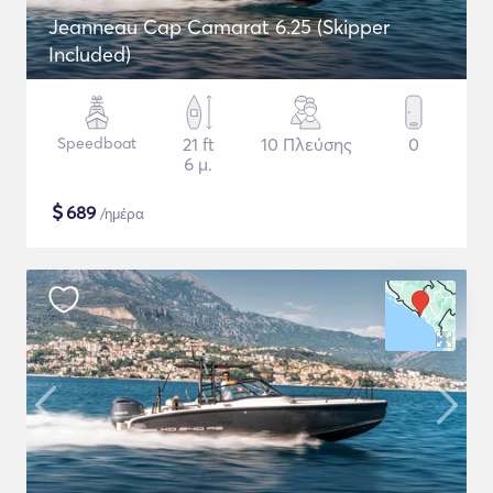
Jeanneau Cap Camarat 6.25 (Skipper
Included)
Speedboat
21 ft
10 Πλεύσης
0
6 μ.
$
689
/ημέρα