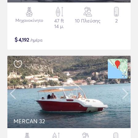
Μηχανοκίνητο
47 ft
10 Πλεύσης
2
14 μ.
$
4,192
/ημέρα
MERCAN 32