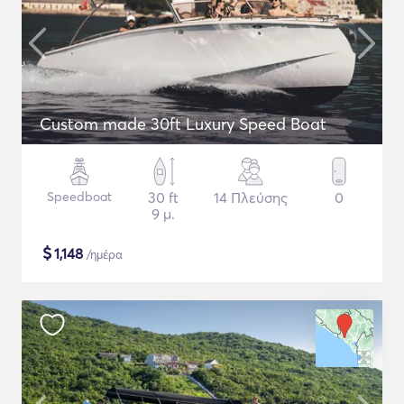
Custom made 30ft Luxury Speed Boat
Speedboat
30 ft
14 Πλεύσης
0
9 μ.
$
1,148
/ημέρα