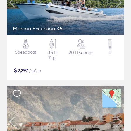
Mercan Excursion 36
Speedboat
36 ft
20 Πλεύσης
0
11 μ.
$
2,297
/ημέρα