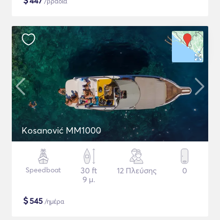
$
447
/βραδιά
Kosanović MM1000
Speedboat
30 ft
12 Πλεύσης
0
9 μ.
$
545
/ημέρα