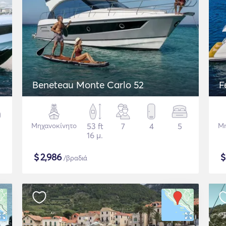
Beneteau Monte Carlo 52
F
Μηχανοκίνητο
53 ft
7
4
5
Μη
16 μ.
$
2,986
/βραδιά