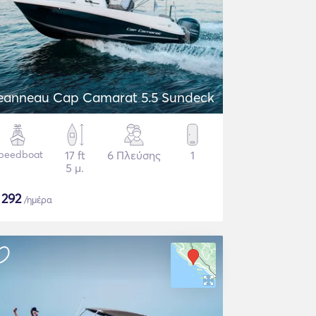
eanneau Cap Camarat 5.5 Sundeck
peedboat
17 ft
6 Πλεύσης
1
5 μ.
$
292
/ημέρα