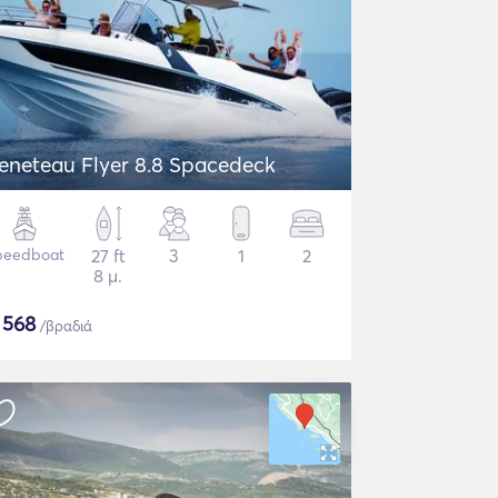
eneteau Flyer 8.8 Spacedeck
peedboat
27 ft
3
1
2
8 μ.
$
568
/βραδιά