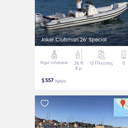
Joker Clubman 26' Special
Rigid Inflatable
26 ft
12 Πλεύσης
0
8 μ.
$
557
/ημέρα