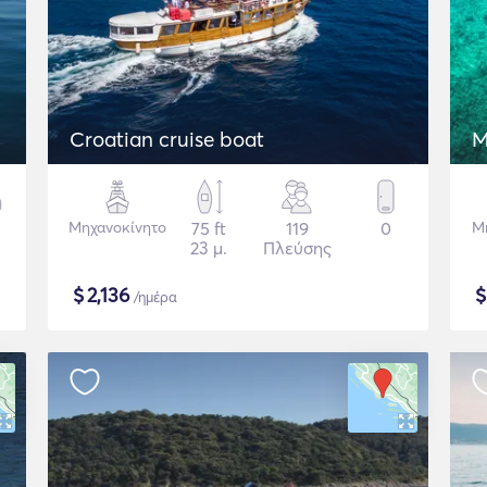
Croatian cruise boat
M
Μηχανοκίνητο
75 ft
119
0
Μ
23 μ.
Πλεύσης
$
2,136
/ημέρα