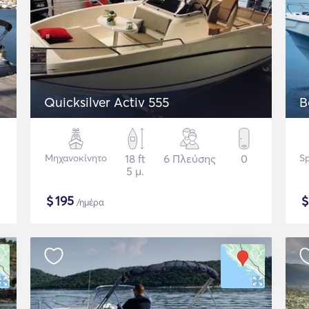
Quicksilver Activ 555
B
Μηχανοκίνητο
18 ft
6 Πλεύσης
0
S
5 μ.
$
195
/ημέρα