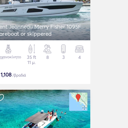
ent Jeanneau Merry Fisher 1095F
areboat or skippered
χανοκίνητο
35 ft
8
3
4
11 μ.
$
1,108
/βραδιά