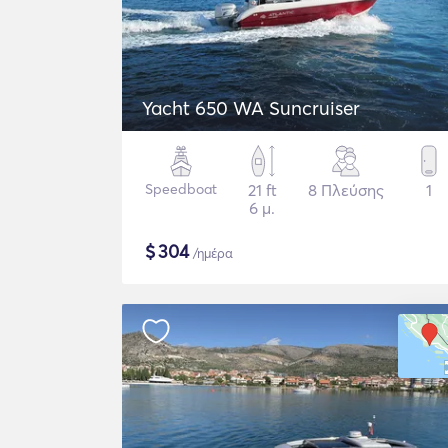
Yacht 650 WA Suncruiser
Speedboat
21 ft
8 Πλεύσης
1
6 μ.
$
304
/ημέρα