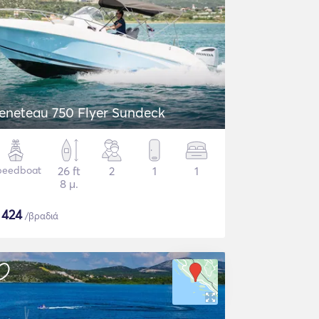
eneteau 750 Flyer Sundeck
peedboat
26 ft
2
1
1
8 μ.
$
424
/βραδιά