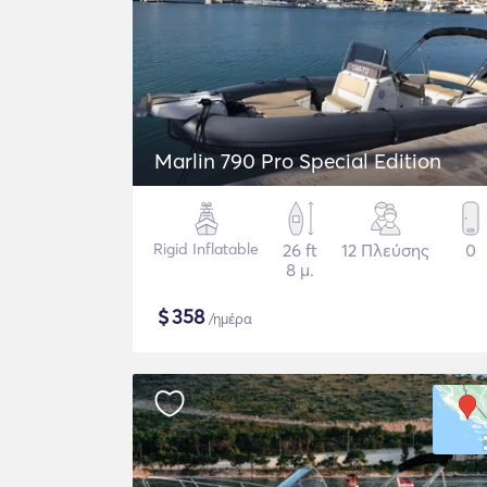
Marlin 790 Pro Special Edition
Rigid Inflatable
26 ft
12 Πλεύσης
0
8 μ.
$
358
/ημέρα