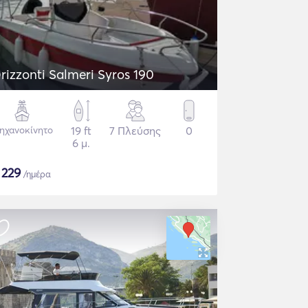
rizzonti Salmeri Syros 190
ηχανοκίνητο
19 ft
7 Πλεύσης
0
6 μ.
$
229
/ημέρα