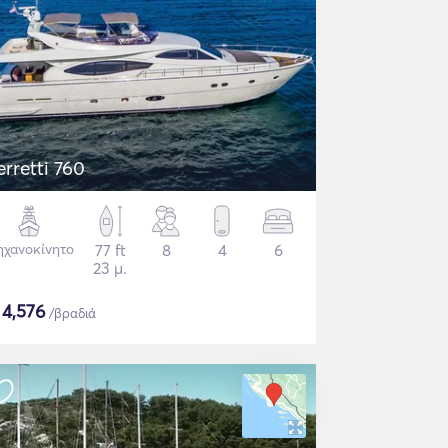
erretti 760
χανοκίνητο
77 ft
8
4
6
23 μ.
$
4,576
/βραδιά