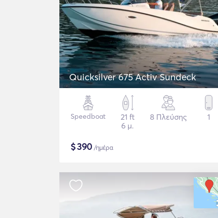
Quicksilver 675 Activ Sundeck
Speedboat
21 ft
8 Πλεύσης
1
6 μ.
$
390
/ημέρα