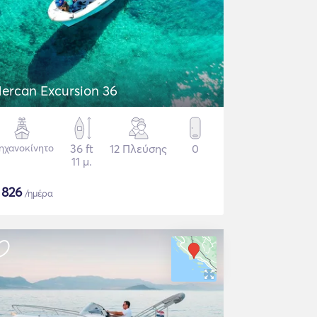
ercan Excursion 36
ηχανοκίνητο
36 ft
12 Πλεύσης
0
11 μ.
$
826
/ημέρα