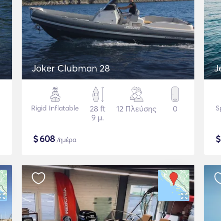
Joker Clubman 28
J
Rigid Inflatable
28 ft
12 Πλεύσης
0
S
9 μ.
$
608
/ημέρα