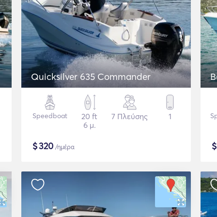
Quicksilver 635 Commander
B
Speedboat
20 ft
7 Πλεύσης
1
S
6 μ.
$
320
/ημέρα