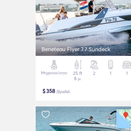
Beneteau Flyer 7.7 Sundeck
Μηχανοκίνητο
25 ft
2
1
1
8 μ.
$
358
/βραδιά