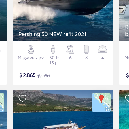
R
Pershing 50 NEW refit 2021
b
Μηχανοκίνητο
50 ft
6
3
4
Μη
15 μ.
$
2,865
/βραδιά