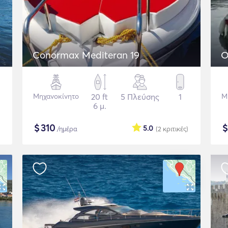
Conormax Mediteran 19
O
Μηχανοκίνητο
20 ft
5 Πλεύσης
1
Μ
6 μ.
$
310
5.0
/ημέρα
(2
κριτικές
)