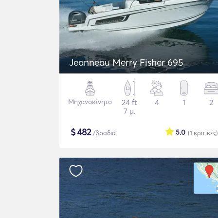
Jeanneau Merry Fisher 695
Μηχανοκίνητο
24 ft
4
1
2
7 μ.
$
482
5.0
/βραδιά
(1
κριτικές
)