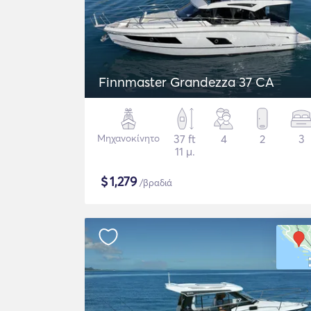
Finnmaster Grandezza 37 CA
Μηχανοκίνητο
37 ft
4
2
3
11 μ.
$
1,279
/βραδιά