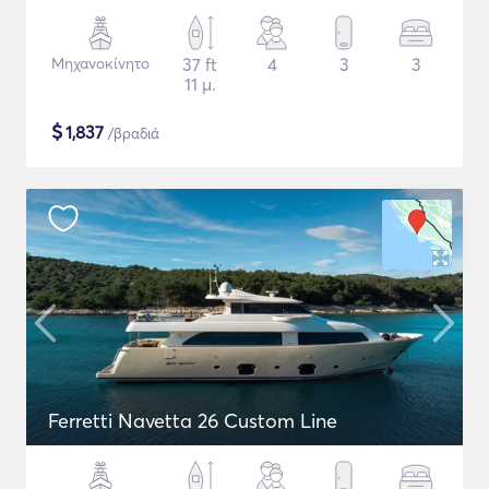
Μηχανοκίνητο
37 ft
4
3
3
11 μ.
$
1,837
/βραδιά
Ferretti Navetta 26 Custom Line