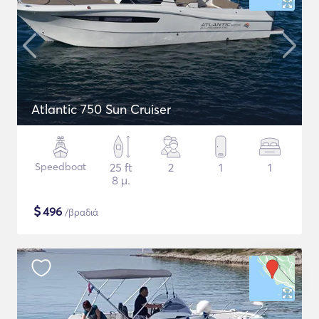
Atlantic 750 Sun Cruiser
Speedboat
25 ft
2
1
1
8 μ.
$
496
/βραδιά