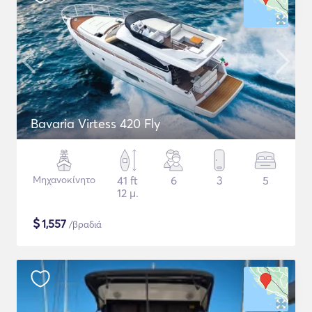
Bavaria Virtess 420 Fly
Μηχανοκίνητο
41 ft
6
3
5
12 μ.
$
1,557
/βραδιά