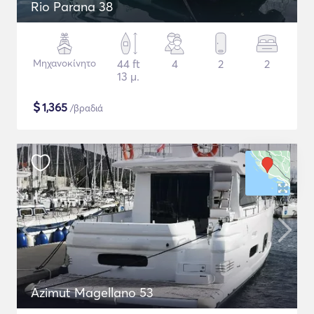
Rio Parana 38
Μηχανοκίνητο
44 ft
4
2
2
13 μ.
$
1,365
/βραδιά
Azimut Magellano 53