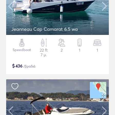
Jeanneau Cap Camarat 6.5 wa
Speedboat
22 ft
2
1
1
7 μ.
$
436
/βραδιά