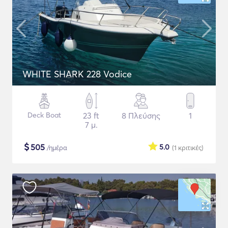
WHITE SHARK 228 Vodice
Deck Boat
23 ft
8 Πλεύσης
1
7 μ.
$
505
5.0
/ημέρα
(1
κριτικές
)