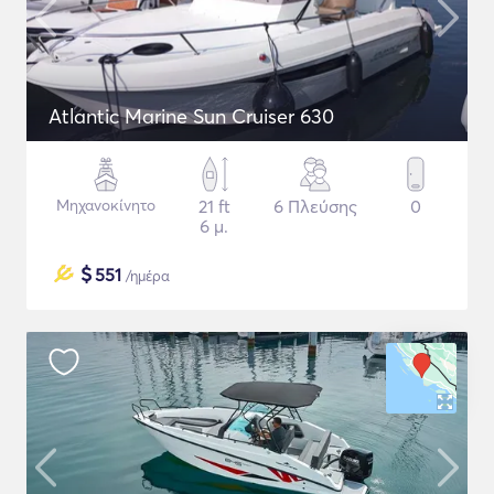
Atlantic Marine Sun Cruiser 630
Μηχανοκίνητο
21 ft
6 Πλεύσης
0
6 μ.
$
551
/ημέρα