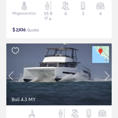
Μηχανοκίνητο
55 ft
6
3
4
17 μ.
$
2,936
/βραδιά
Bali 4.3 MY