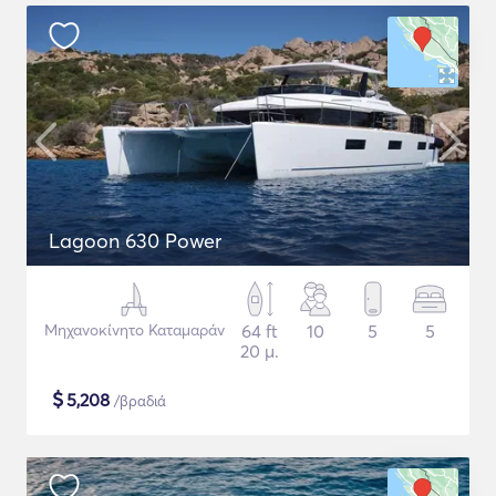
Lagoon 630 Power
Μηχανοκίνητο Καταμαράν
64 ft
10
5
5
20 μ.
$
5,208
/βραδιά