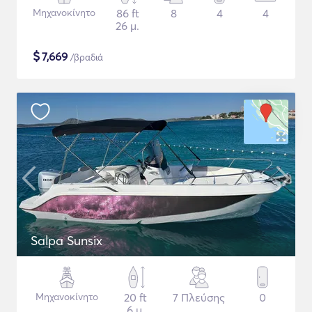
Μηχανοκίνητο
86 ft
8
4
4
26 μ.
$
7,669
/βραδιά
Salpa Sunsix
Μηχανοκίνητο
20 ft
7 Πλεύσης
0
6 μ.