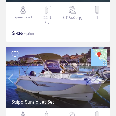
Speedboat
22 ft
8 Πλεύσης
1
7 μ.
$
436
/ημέρα
Salpa Sunsix Jet Set