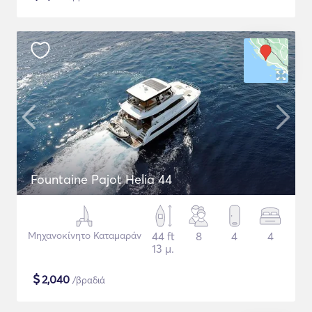
Fountaine Pajot Helia 44
Μηχανοκίνητο Καταμαράν
44 ft
8
4
4
13 μ.
$
2,040
/βραδιά