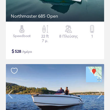
Northmaster 685 Open
Speedboat
22 ft
8 Πλεύσης
1
7 μ.
$
528
/ημέρα