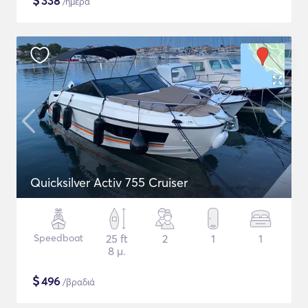
$
338
/ημέρα
Quicksilver Activ 755 Cruiser
Speedboat
25 ft
2
1
1
8 μ.
$
496
/βραδιά