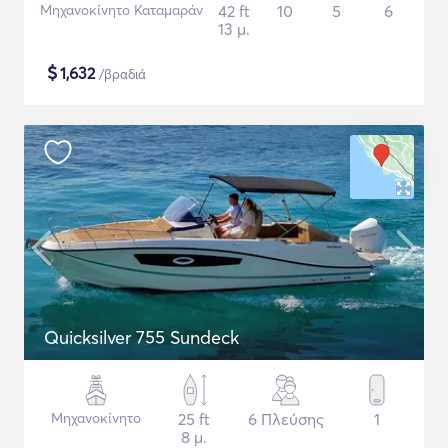
Μηχανοκίνητο Καταμαράν
42 ft
10
5
6
13 μ.
$
1,632
/βραδιά
Quicksilver 755 Sundeck
Μηχανοκίνητο
25 ft
6 Πλεύσης
1
8 μ.