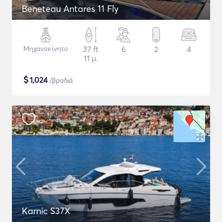
Beneteau Antares 11 Fly
Μηχανοκίνητο
37 ft
6
2
4
11 μ.
$
1,024
/βραδιά
Karnic S37X