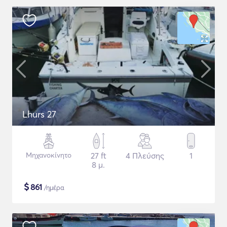
Lhurs 27
Μηχανοκίνητο
27 ft
4 Πλεύσης
1
8 μ.
$
861
/ημέρα