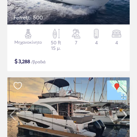
Ferretti 500
Μηχανοκίνητο
50 ft
7
4
4
15 μ.
$
3,288
/βραδιά