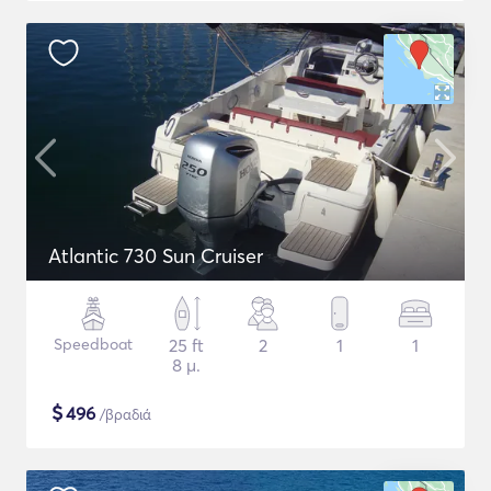
Atlantic 730 Sun Cruiser
Speedboat
25 ft
2
1
1
8 μ.
$
496
/βραδιά