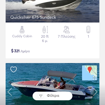
Quicksilver 675 Sundeck
Cuddy Cabin
20 ft
7 Πλεύσης
1
6 μ.
$
321
/ημέρα
Φίλτρα