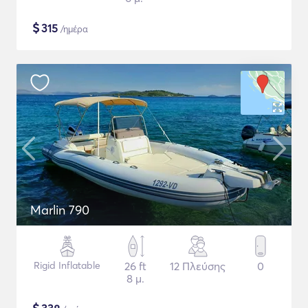
$
315
/ημέρα
Marlin 790
Rigid Inflatable
26 ft
12 Πλεύσης
0
8 μ.