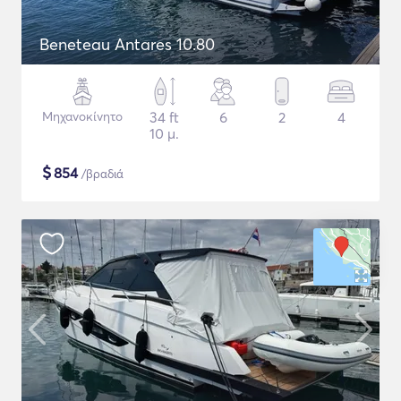
Beneteau Antares 10.80
Μηχανοκίνητο
34 ft
6
2
4
10 μ.
$
854
/βραδιά