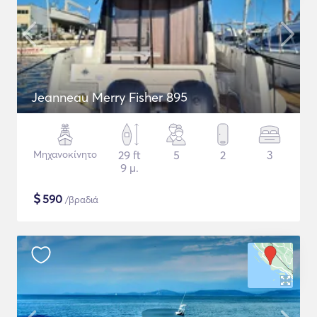
Jeanneau Merry Fisher 895
Μηχανοκίνητο
29 ft
5
2
3
9 μ.
$
590
/βραδιά