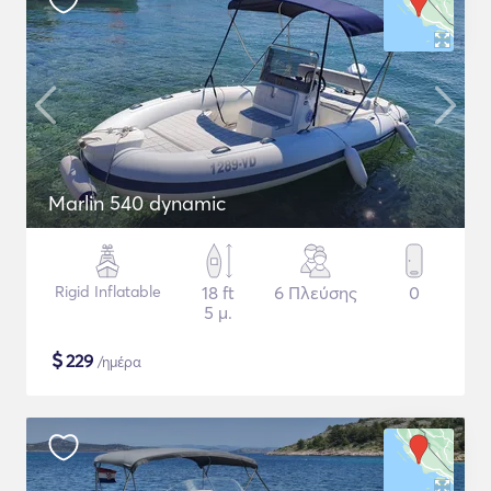
Marlin 540 dynamic
Rigid Inflatable
18 ft
6 Πλεύσης
0
5 μ.
$
229
/ημέρα