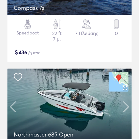
Compass 7s
Speedboat
22 ft
7 Πλεύσης
0
7 μ.
$
436
/ημέρα
Northmaster 685 Open