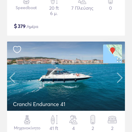
Speedboat
20 ft
7 Πλεύσης
0
6 μ.
$
379
/ημέρα
Cranchi Endurance 41
Μηχανοκίνητο
41 ft
4
2
2