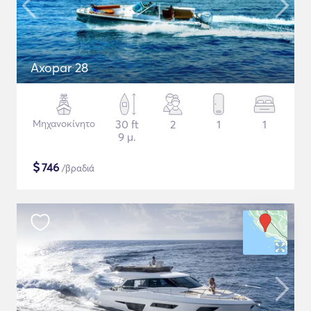
Axopar 28
Μηχανοκίνητο
30 ft
2
1
1
9 μ.
$
746
/βραδιά