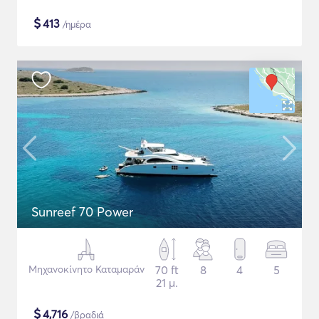
$
413
/ημέρα
Sunreef 70 Power
Μηχανοκίνητο Καταμαράν
70 ft
8
4
5
21 μ.
$
4,716
/βραδιά