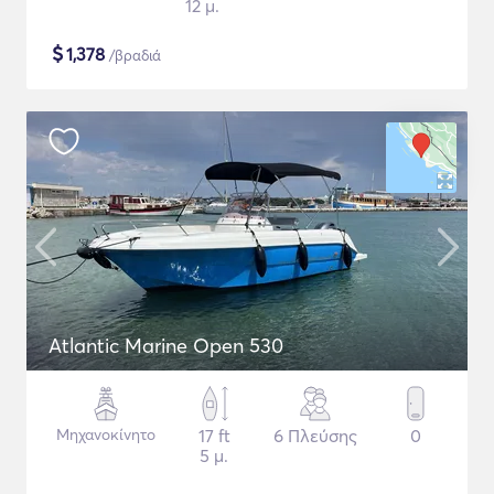
12 μ.
$
1,378
/βραδιά
Atlantic Marine Open 530
Μηχανοκίνητο
17 ft
6 Πλεύσης
0
5 μ.