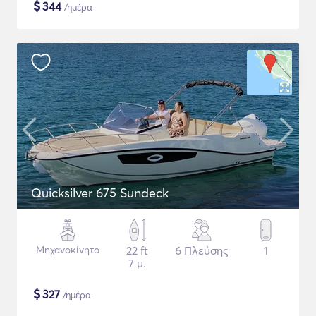
$
344
/ημέρα
Quicksilver 675 Sundeck
Μηχανοκίνητο
22 ft
6 Πλεύσης
1
7 μ.
$
327
/ημέρα