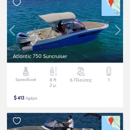
Atlantic 750 Suncruiser
Speedboat
8 ft
6 Πλεύσης
1
2 μ.
$
413
/ημέρα