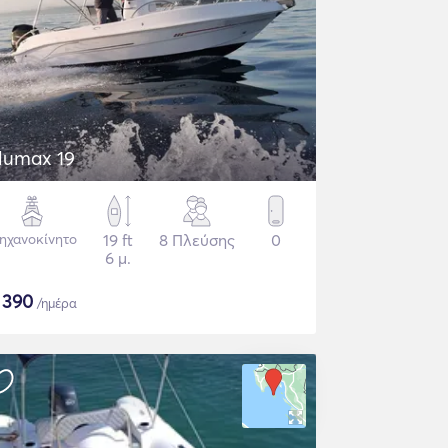
lumax 19
ηχανοκίνητο
19 ft
8 Πλεύσης
0
6 μ.
$
390
/ημέρα