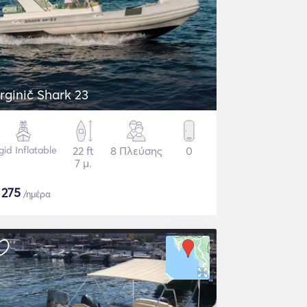
rginič Shark 23
gid Inflatable
22 ft
8 Πλεύσης
0
7 μ.
$
275
/ημέρα