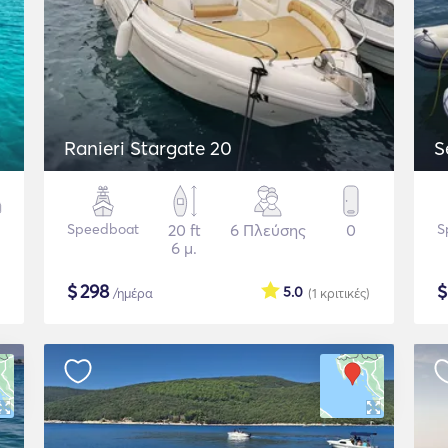
Ranieri Stargate 20
Speedboat
20 ft
6 Πλεύσης
0
S
6 μ.
$
298
5.0
/ημέρα
(1
κριτικές
)