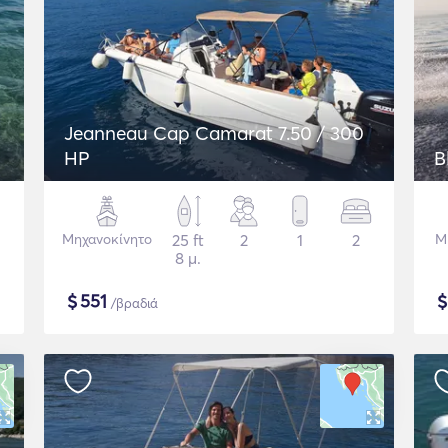
Jeanneau Cap Camarat 7.50 / 300
HP
B
Μηχανοκίνητο
25 ft
2
1
2
Μ
8 μ.
$
551
/βραδιά