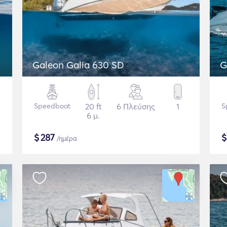
Galeon Galia 630 SD
G
Speedboat
20 ft
6 Πλεύσης
1
S
6 μ.
$
287
/ημέρα