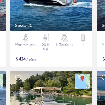
Sessa 20
S
Μηχανοκίνητο
20 ft
6 Πλεύσης
1
Μ
6 μ.
$
424
/ημέρα