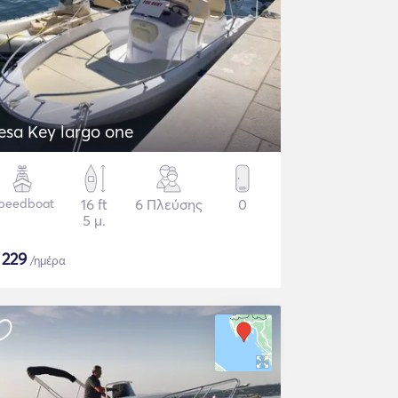
Sesa Key largo one
peedboat
16 ft
6 Πλεύσης
0
5 μ.
$
229
/ημέρα