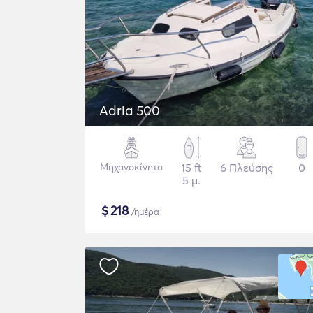
Adria 500
Μηχανοκίνητο
15 ft
6 Πλεύσης
0
5 μ.
$
218
/ημέρα