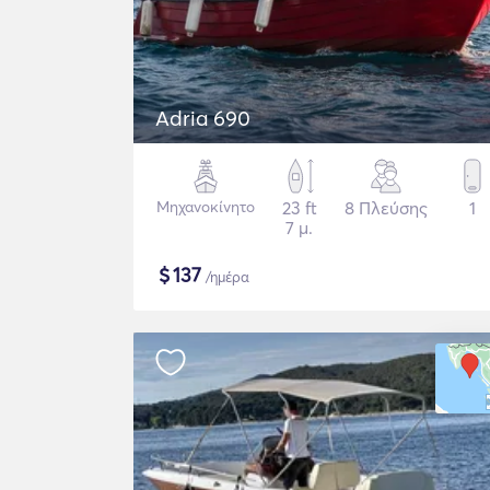
Adria 690
Μηχανοκίνητο
23 ft
8 Πλεύσης
1
7 μ.
$
137
/ημέρα