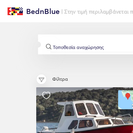
BednBlue
| Στην τιμή περιλαμβάνεται
Φίλτρα