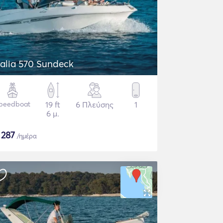
alia 570 Sundeck
peedboat
19 ft
6 Πλεύσης
1
6 μ.
$
287
/ημέρα