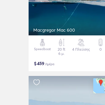
Macgregor Mac 600
Speedboat
20 ft
4 Πλεύσης
0
6 μ.
$
459
/ημέρα