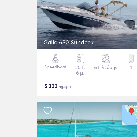
Galia 630 Sundeck
Speedboat
20 ft
6 Πλεύσης
1
6 μ.
$
333
/ημέρα