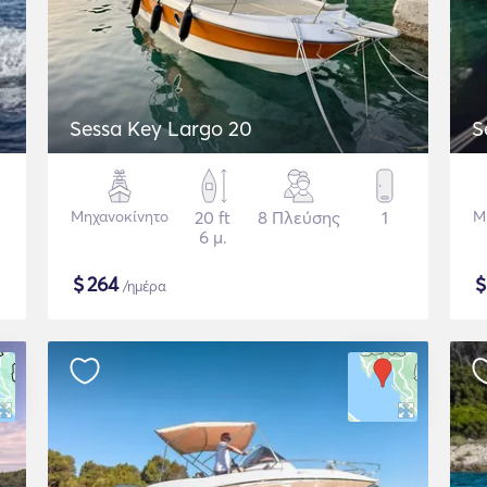
Sessa Key Largo 20
S
Μηχανοκίνητο
20 ft
8 Πλεύσης
1
Μ
6 μ.
$
264
/ημέρα