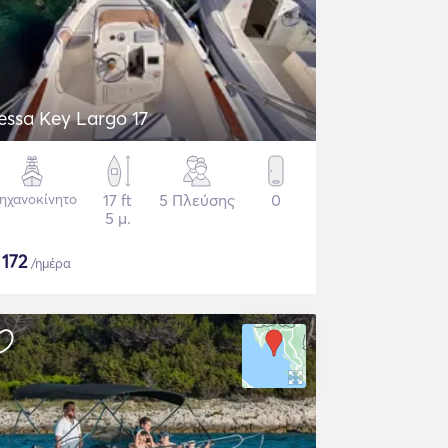
essa Key Largo 17
ηχανοκίνητο
17 ft
5 Πλεύσης
0
5 μ.
$
172
/ημέρα