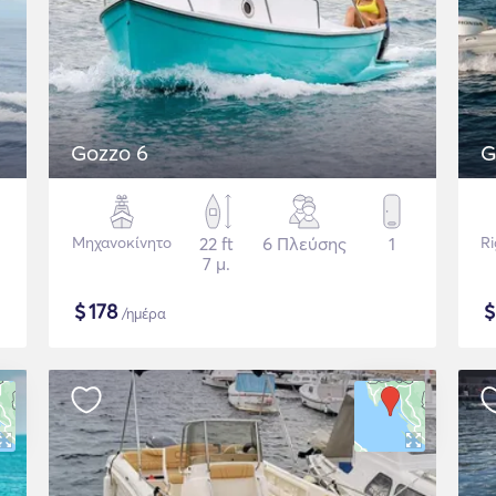
Gozzo 6
G
Μηχανοκίνητο
22 ft
6 Πλεύσης
1
Ri
7 μ.
$
178
/ημέρα