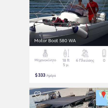
Motor Boat 580 WA
Μηχανοκίνητο
18 ft
6 Πλεύσης
0
5 μ.
$
333
/ημέρα