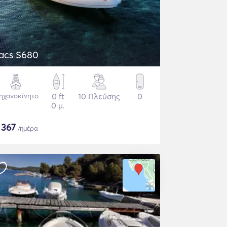
acs S680
ηχανοκίνητο
0 ft
10 Πλεύσης
0
0 μ.
$
367
/ημέρα