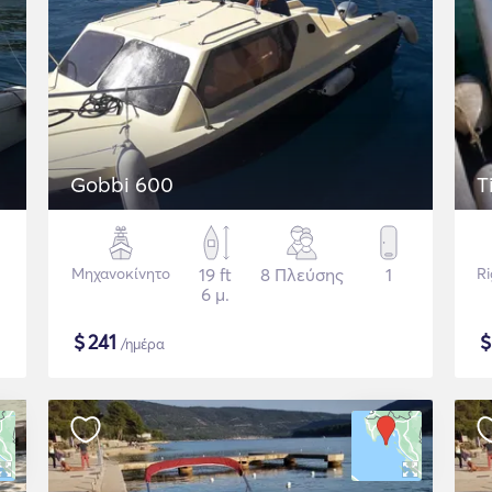
Gobbi 600
T
Μηχανοκίνητο
19 ft
8 Πλεύσης
1
Ri
6 μ.
$
241
/ημέρα