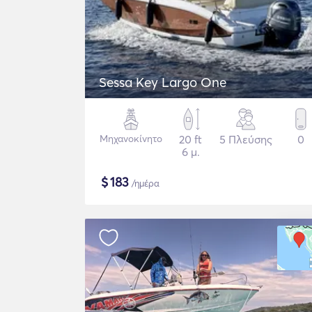
Sessa Key Largo One
Μηχανοκίνητο
20 ft
5 Πλεύσης
0
6 μ.
$
183
/ημέρα