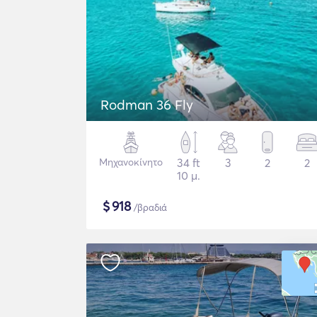
Rodman 36 Fly
Μηχανοκίνητο
34 ft
3
2
2
10 μ.
$
918
/βραδιά