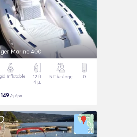
iger Marine 400
gid Inflatable
12 ft
5 Πλεύσης
0
4 μ.
$
149
/ημέρα