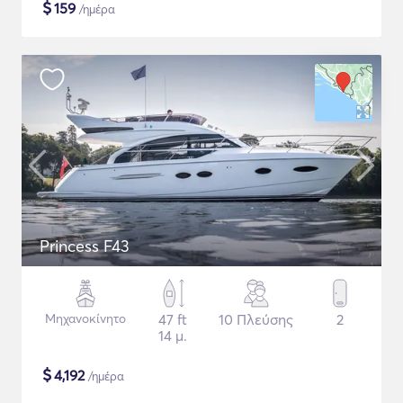
$
159
/ημέρα
Princess F43
Μηχανοκίνητο
47 ft
10 Πλεύσης
2
14 μ.
$
4,192
/ημέρα