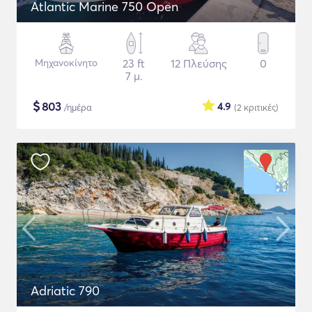
Atlantic Marine 750 Open
Μηχανοκίνητο
23 ft
12 Πλεύσης
0
7 μ.
$
803
4.9
/ημέρα
(2
κριτικές
)
Adriatic 790