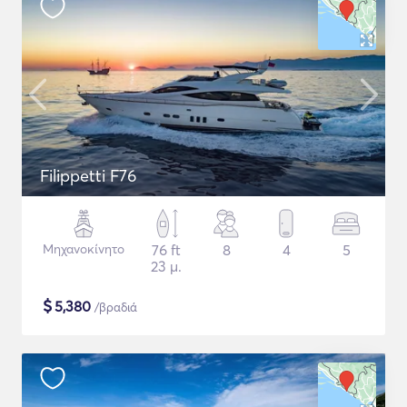
Filippetti F76
Μηχανοκίνητο
76 ft
8
4
5
23 μ.
$
5,380
/βραδιά