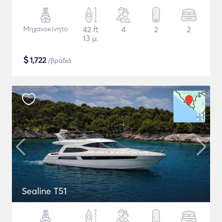
Μηχανοκίνητο
42 ft
4
2
2
13 μ.
$
1,722
/βραδιά
Sealine T51