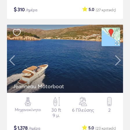
$
310
5.0
/ημέρα
(27
κριτικές
)
Jeanneau Motorboat
Μηχανοκίνητο
30 ft
6 Πλεύσης
2
9 μ.
$
1,378
5.0
/ημέρα
(23
κριτικές
)