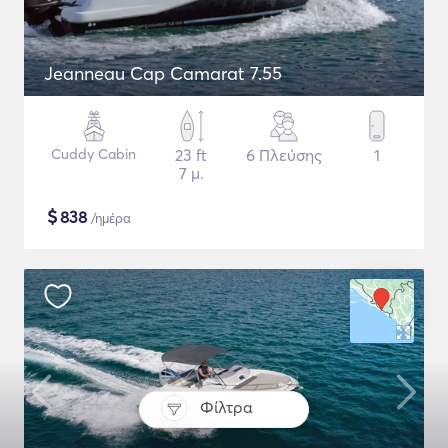
Jeanneau Cap Camarat 7.55
Cuddy Cabin
23 ft
6 Πλεύσης
1
7 μ.
$
838
/ημέρα
Φίλτρα