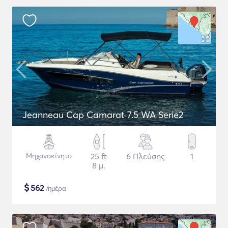
Jeanneau Cap Camarat 7.5 WA Serie2
Μηχανοκίνητο
25 ft
6 Πλεύσης
1
8 μ.
$
562
/ημέρα