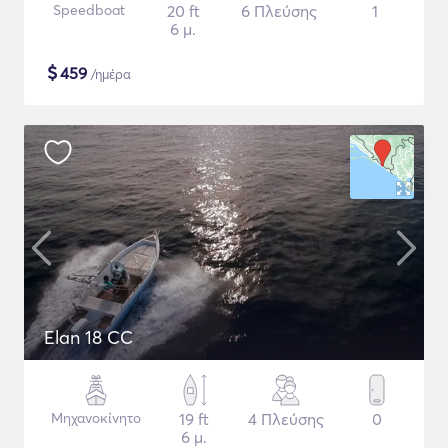
Speedboat
20 ft
6 Πλεύσης
1
6 μ.
$
459
/ημέρα
Elan 18 CC
Μηχανοκίνητο
19 ft
4 Πλεύσης
0
6 μ.