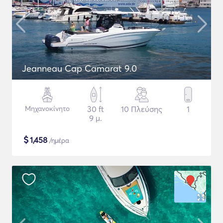
Jeanneau Cap Camarat 9.0
Μηχανοκίνητο
30 ft
10 Πλεύσης
1
9 μ.
$
1,458
/ημέρα