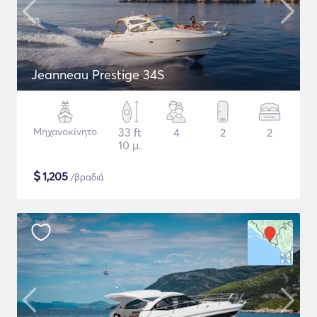
Jeanneau Prestige 34S
Μηχανοκίνητο
33 ft
4
2
2
10 μ.
$
1,205
/βραδιά