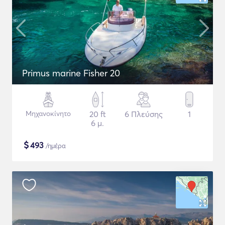
Primus marine Fisher 20
Μηχανοκίνητο
20 ft
6 Πλεύσης
1
6 μ.
$
493
/ημέρα