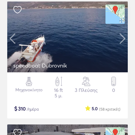
speedboat Dubrovnik
Μηχανοκίνητο
16 ft
3 Πλεύσης
0
5 μ.
$
310
5.0
/ημέρα
(58
κριτικές
)