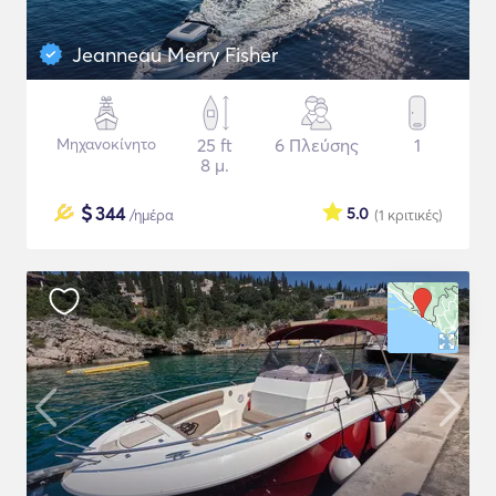
Jeanneau Merry Fisher
Μηχανοκίνητο
25 ft
6 Πλεύσης
1
8 μ.
$
344
5.0
/ημέρα
(1
κριτικές
)