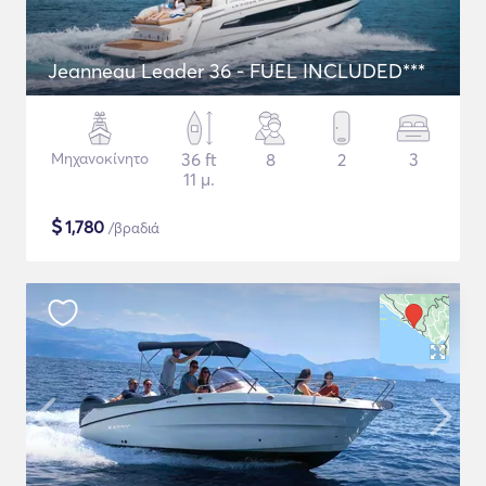
Jeanneau Leader 36 - FUEL INCLUDED***
Μηχανοκίνητο
36 ft
8
2
3
11 μ.
$
1,780
/βραδιά