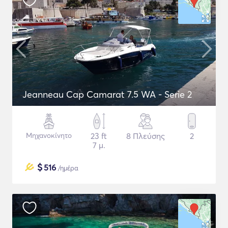
Jeanneau Cap Camarat 7.5 WA - Serie 2
Μηχανοκίνητο
23 ft
8 Πλεύσης
2
7 μ.
$
516
/ημέρα