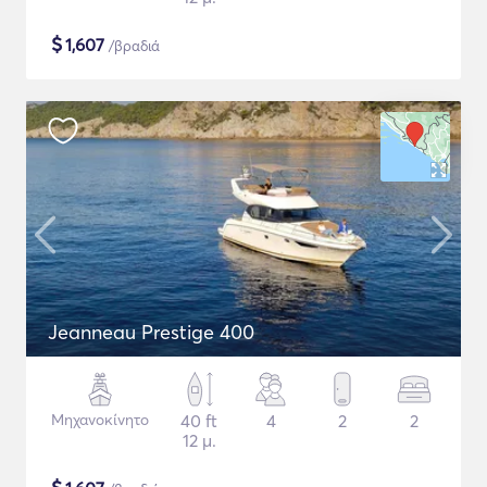
$
1,607
/βραδιά
Jeanneau Prestige 400
Μηχανοκίνητο
40 ft
4
2
2
12 μ.