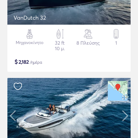
VanDutch 32
Μηχανοκίνητο
32 ft
8 Πλεύσης
1
10 μ.
$
2,182
/ημέρα