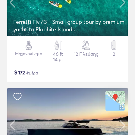
Ferretti Fly 43 - Small group tour by premium
yacht to Elaphite Islands
Μηχανοκίνητο
46 ft
12 Πλεύσης
2
14 μ.
$
172
/ημέρα