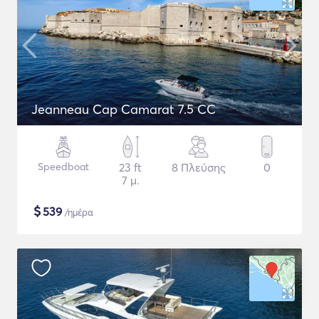
Jeanneau Cap Camarat 7.5 CC
Speedboat
23 ft
8 Πλεύσης
0
7 μ.
$
539
/ημέρα