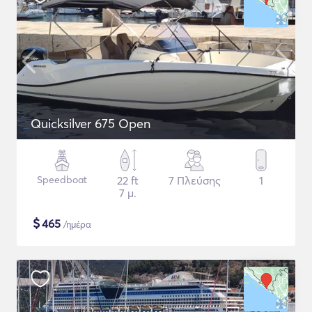
Quicksilver 675 Open
Speedboat
22 ft
7 Πλεύσης
1
7 μ.
$
465
/ημέρα