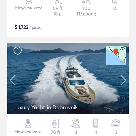
Μηχανοκίνητο
59 ft
100
0
18 μ.
Πλεύσης
$
1,722
/ημέρα
Luxury Yacht in Dubrovnik
Μηχανοκίνητο
76 ft
8
4
5