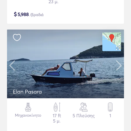
23 μ.
$
5,988
/βραδιά
Elan Pasara
Μηχανοκίνητο
17 ft
5 Πλεύσης
1
5 μ.