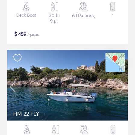
Deck Boat
30 ft
6 Πλεύσης
1
9 μ.
$
459
/ημέρα
HM 22 FLY