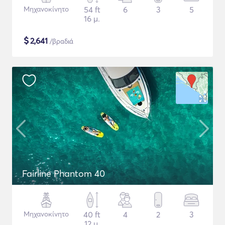
Μηχανοκίνητο
54 ft
6
3
5
16 μ.
$
2,641
/βραδιά
Fairline Phantom 40
Μηχανοκίνητο
40 ft
4
2
3
12 μ.