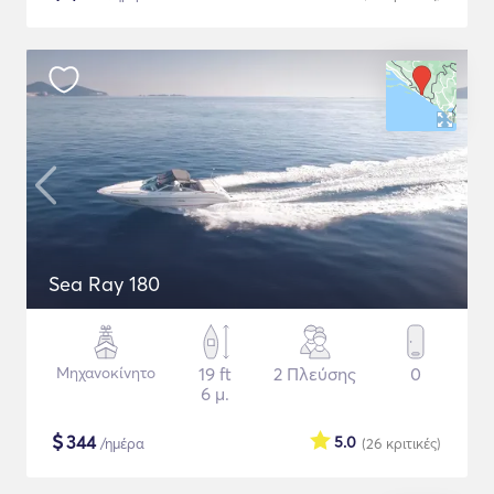
Sea Ray 180
Μηχανοκίνητο
19 ft
2 Πλεύσης
0
6 μ.
$
344
5.0
/ημέρα
(26
κριτικές
)