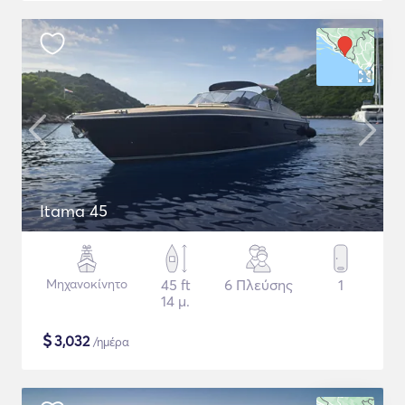
Itama 45
Μηχανοκίνητο
45 ft
6 Πλεύσης
1
14 μ.
$
3,032
/ημέρα