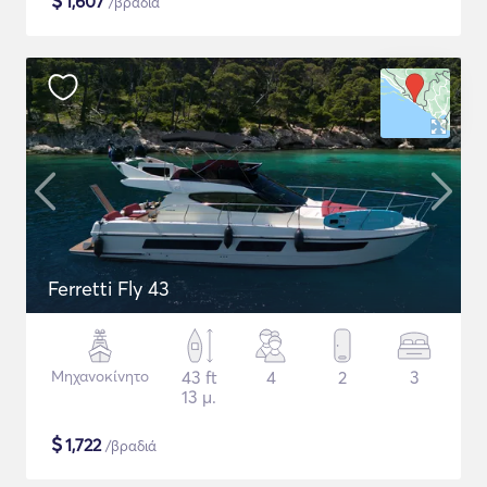
$
1,607
/βραδιά
Ferretti Fly 43
Μηχανοκίνητο
43 ft
4
2
3
13 μ.
$
1,722
/βραδιά