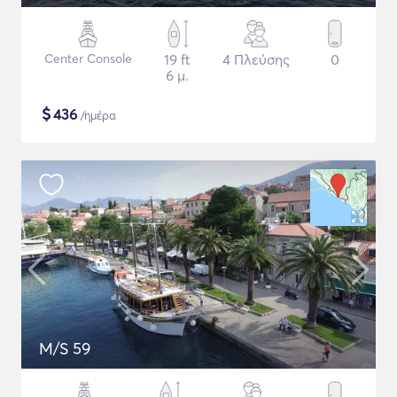
Center Console
19 ft
4 Πλεύσης
0
6 μ.
$
436
/ημέρα
M/S 59