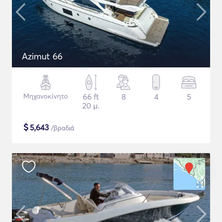
Azimut 66
Μηχανοκίνητο
66 ft
8
4
5
20 μ.
$
5,643
/βραδιά