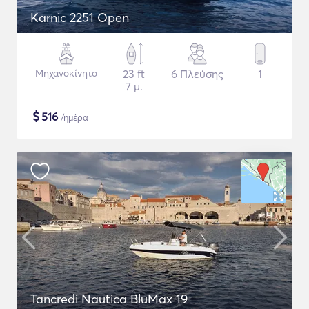
Karnic 2251 Open
Μηχανοκίνητο
23 ft
6 Πλεύσης
1
7 μ.
$
516
/ημέρα
Tancredi Nautica BluMax 19