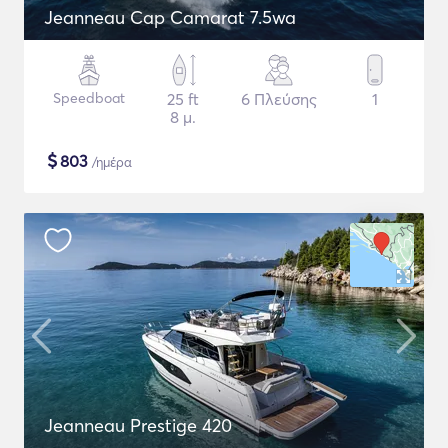
Jeanneau Cap Camarat 7.5wa
Speedboat
25 ft
6 Πλεύσης
1
8 μ.
$
803
/ημέρα
Jeanneau Prestige 420