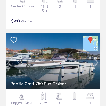
Center Console
16 ft
2
1
1
5 μ.
$
413
/βραδιά
Pacific Craft 750 Sun Cruiser
Μηχανοκίνητο
25 ft
3
1
1