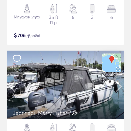
Μηχανοκίνητο
35 ft
6
3
6
11 μ.
$
706
/βραδιά
Jeanneau Merry Fisher 795