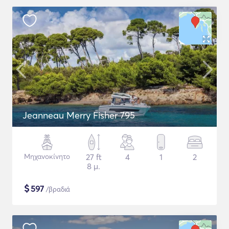
Jeanneau Merry Fisher 795
Μηχανοκίνητο
27 ft
4
1
2
8 μ.
$
597
/βραδιά