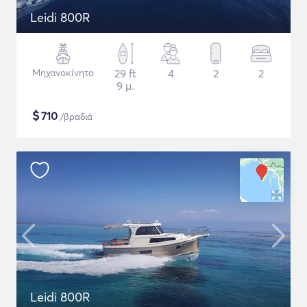
Leidi 800R
Μηχανοκίνητο
29 ft
4
2
2
9 μ.
$
710
/βραδιά
Leidi 800R