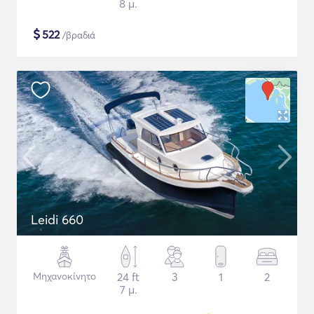
8 μ.
$
522
/βραδιά
Leidi 660
Μηχανοκίνητο
24 ft
3
1
2
7 μ.