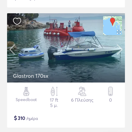
Glastron 170sx
Speedboat
17 ft
6 Πλεύσης
0
5 μ.
$
310
/ημέρα