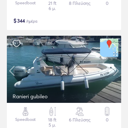
Speedboat
21 ft
8 Πλεύσης
0
6 μ.
$
344
/ημέρα
Ranieri gubileo
Speedboat
18 ft
6 Πλεύσης
0
5 μ.