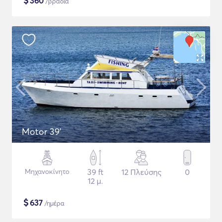
$
360
/βραδιά
Motor 39'
Μηχανοκίνητο
39 ft
12 Πλεύσης
0
12 μ.
$
637
/ημέρα