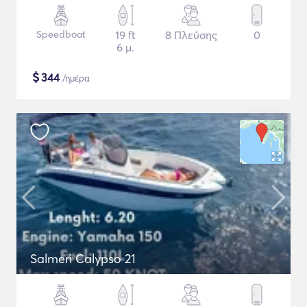
Speedboat
19 ft
8 Πλεύσης
0
6 μ.
$
344
/ημέρα
Salmeri Calypso 21