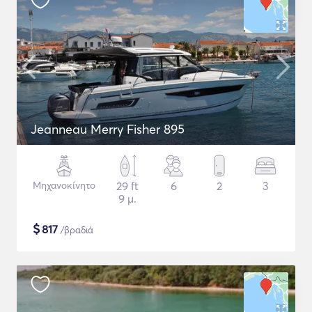
Jeanneau Merry Fisher 895
Μηχανοκίνητο
29 ft
6
2
3
9 μ.
$
817
/βραδιά