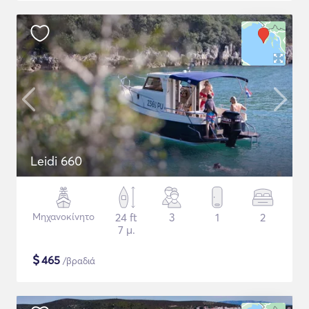
Leidi 660
Μηχανοκίνητο
24 ft
3
1
2
7 μ.
$
465
/βραδιά