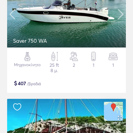
Saver 750 WA
Μηχανοκίνητο
25 ft
2
1
1
8 μ.
$
407
/βραδιά