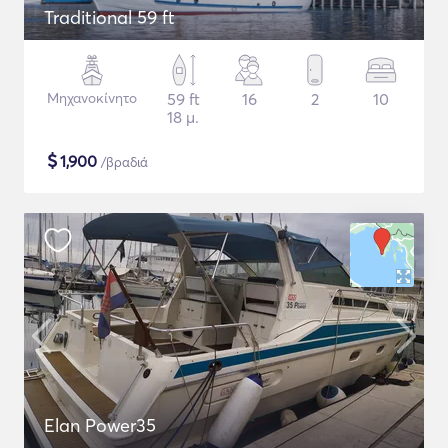
Traditional 59 ft
Μηχανοκίνητο
59 ft
16
2
10
18 μ.
$
1,900
/βραδιά
Elan Power35