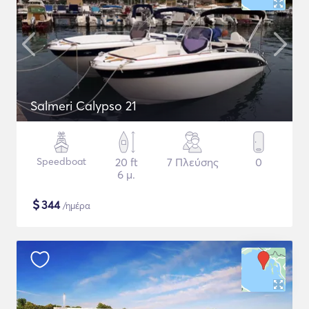
Salmeri Calypso 21
Speedboat
20 ft
7 Πλεύσης
0
6 μ.
$
344
/ημέρα