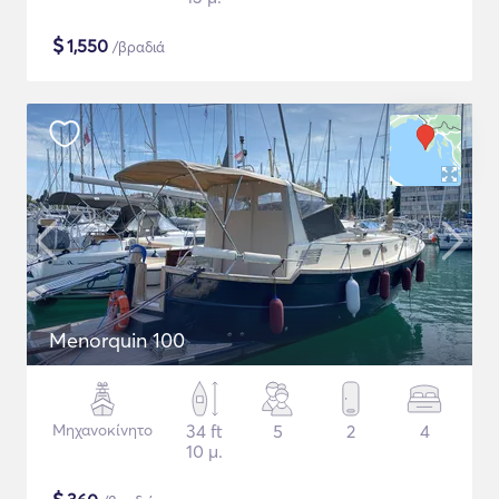
$
1,550
/βραδιά
Menorquin 100
Μηχανοκίνητο
34 ft
5
2
4
10 μ.