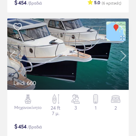
$
454
5.0
/βραδιά
(6
κριτικές
)
Leidi 660
Μηχανοκίνητο
24 ft
3
1
2
7 μ.
$
454
/βραδιά