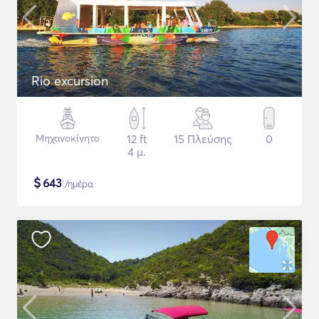
Rio excursion
Μηχανοκίνητο
12 ft
15 Πλεύσης
0
4 μ.
$
643
/ημέρα