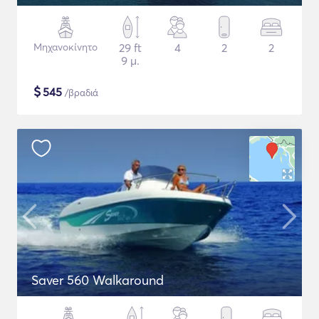
Μηχανοκίνητο
29 ft
4
2
2
9 μ.
$
545
/βραδιά
Saver 560 Walkaround