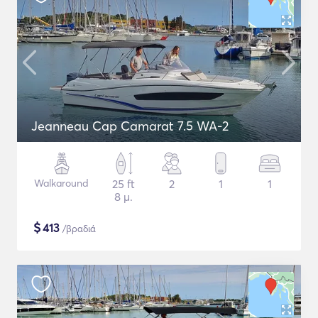
Jeanneau Cap Camarat 7.5 WA-2
Walkaround
25 ft
2
1
1
8 μ.
$
413
/βραδιά