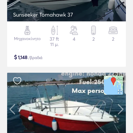
Sunseeker Tomahawk 37
Μηχανοκίνητο
37 ft
4
2
2
11 μ.
$
1,148
/βραδιά