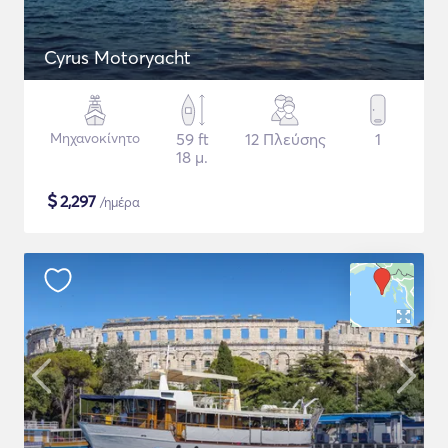
Cyrus Motoryacht
Μηχανοκίνητο
59 ft
12 Πλεύσης
1
18 μ.
$
2,297
/ημέρα