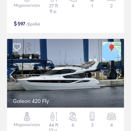
Μηχανοκίνητο
27 ft
4
1
2
8 μ.
$
597
/βραδιά
Galeon 420 Fly
Μηχανοκίνητο
44 ft
6
3
4
13 μ.