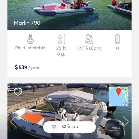
Marlin 790
Rigid Inflatable
25 ft
12 Πλεύσης
0
8 μ.
$
539
/ημέρα
Φίλτρα