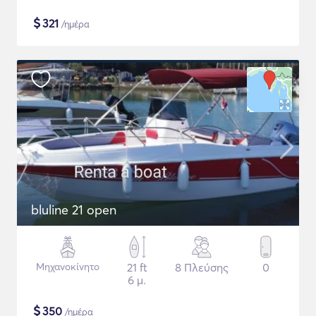
$
321
/ημέρα
bluline 21 open
Μηχανοκίνητο
21 ft
8 Πλεύσης
0
6 μ.
$
350
/ημέρα