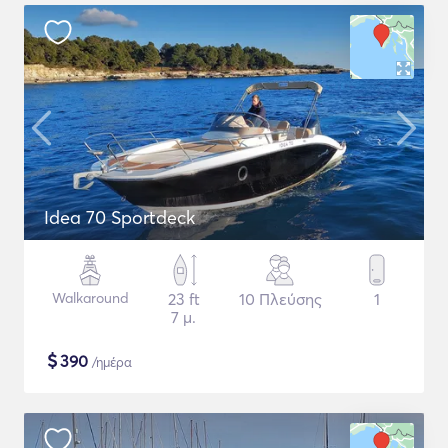
Idea 70 Sportdeck
Walkaround
23 ft
10 Πλεύσης
1
7 μ.
$
390
/ημέρα