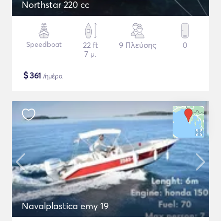
Northstar 220 cc
Speedboat
22 ft
9 Πλεύσης
0
7 μ.
$
361
/ημέρα
Navalplastica emy 19