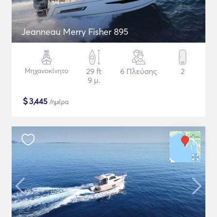
Jeanneau Merry Fisher 895
Μηχανοκίνητο
29 ft
6 Πλεύσης
2
9 μ.
$
3,445
/ημέρα