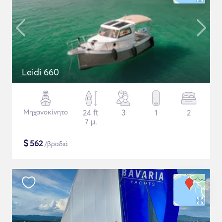
Leidi 660
Μηχανοκίνητο
24 ft
3
1
2
7 μ.
$
562
/βραδιά