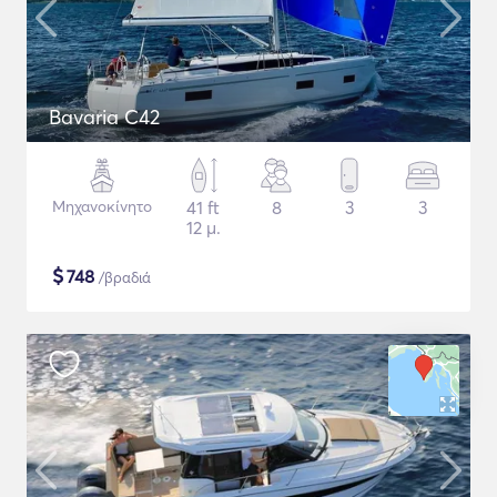
Bavaria C42
Μηχανοκίνητο
41 ft
8
3
3
12 μ.
$
748
/βραδιά