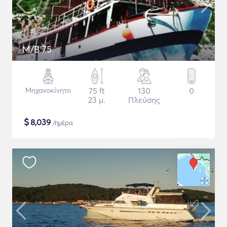
M/B 75
Μηχανοκίνητο
75 ft
130
0
23 μ.
Πλεύσης
$
8,039
/ημέρα