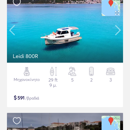
Leidi 800R
Μηχανοκίνητο
29 ft
5
2
3
9 μ.
$
591
/βραδιά