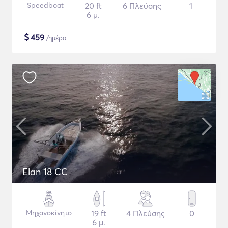
Speedboat
20 ft
6 Πλεύσης
1
6 μ.
$
459
/ημέρα
Elan 18 CC
Μηχανοκίνητο
19 ft
4 Πλεύσης
0
6 μ.