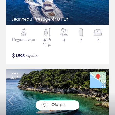
Jeanneau Prestige 440 FLY
Μηχανοκίνητο
46 ft
4
2
2
14 μ.
$
1,895
/βραδιά
Φίλτρα