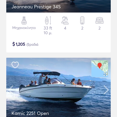
Jeanneau Prestige 34S
Μηχανοκίνητο
33 ft
4
2
2
10 μ.
$
1,205
/βραδιά
Karnic 2251 Open