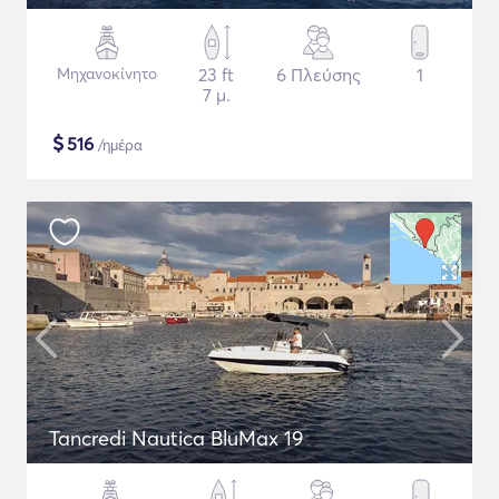
Μηχανοκίνητο
23 ft
6 Πλεύσης
1
7 μ.
$
516
/ημέρα
Tancredi Nautica BluMax 19