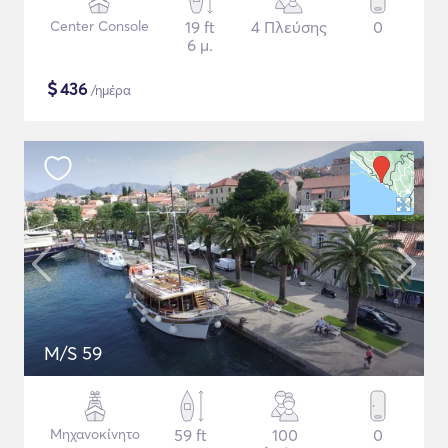
Center Console
19 ft
4 Πλεύσης
0
6 μ.
$
436
/ημέρα
M/S 59
Μηχανοκίνητο
59 ft
100
0