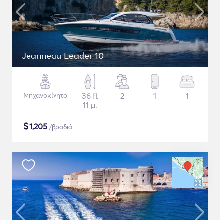
Jeanneau Leader 10
Μηχανοκίνητο
36 ft
2
1
1
11 μ.
$
1,205
/βραδιά