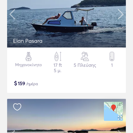
Elan Pasara
Μηχανοκίνητο
17 ft
5 Πλεύσης
1
5 μ.
$
159
/ημέρα