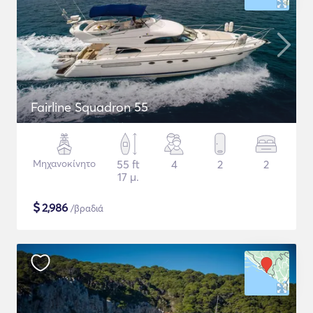
Fairline Squadron 55
Μηχανοκίνητο
55 ft
4
2
2
17 μ.
$
2,986
/βραδιά