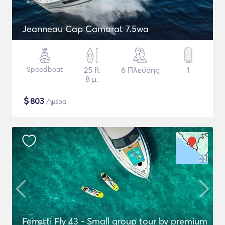
Jeanneau Cap Camarat 7.5wa
Speedboat
25 ft
6 Πλεύσης
1
8 μ.
$
803
/ημέρα
Ferretti Fly 43 - Small group tour by premium