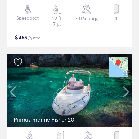
Speedboat
22 ft
7 Πλεύσης
1
7 μ.
$
465
/ημέρα
Primus marine Fisher 20