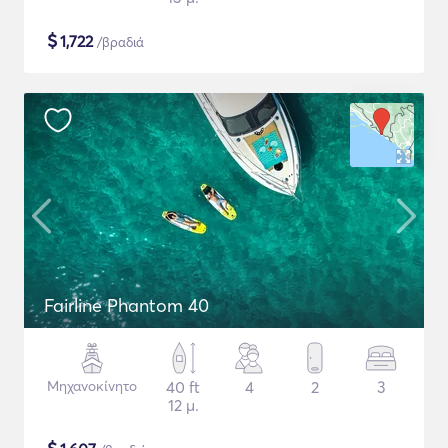
$
1,722
/βραδιά
Fairline Phantom 40
Μηχανοκίνητο
40 ft
4
2
3
12 μ.