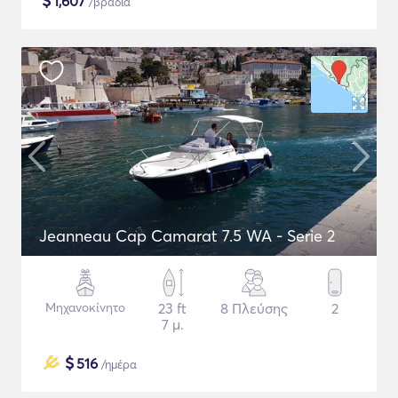
$
1,607
/βραδιά
Jeanneau Cap Camarat 7.5 WA - Serie 2
Μηχανοκίνητο
23 ft
8 Πλεύσης
2
7 μ.
$
516
/ημέρα