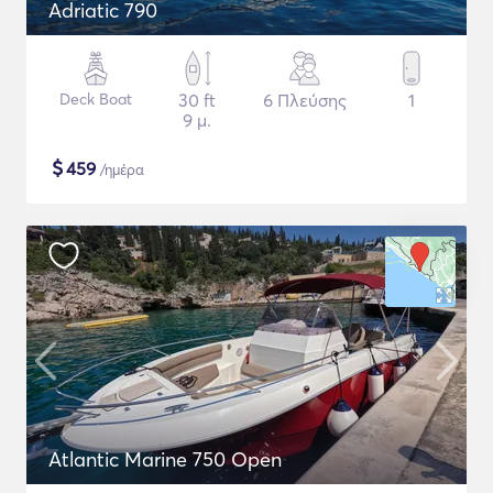
Adriatic 790
Deck Boat
30 ft
6 Πλεύσης
1
9 μ.
$
459
/ημέρα
Atlantic Marine 750 Open