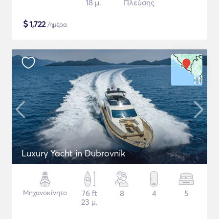
18 μ.
Πλεύσης
$
1,722
/ημέρα
Luxury Yacht in Dubrovnik
Μηχανοκίνητο
76 ft
8
4
5
23 μ.