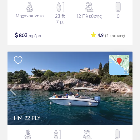
Μηχανοκίνητο
23 ft
12 Πλεύσης
0
7 μ.
$
803
4.9
/ημέρα
(2
κριτικές
)
HM 22 FLY