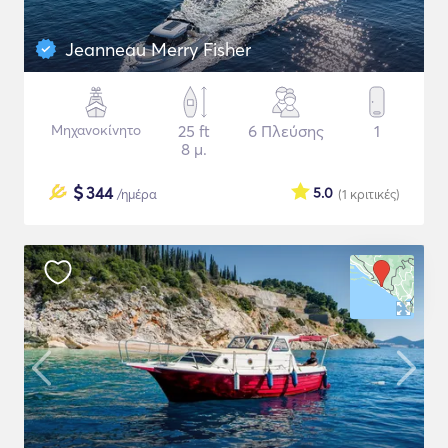
Jeanneau Merry Fisher
Μηχανοκίνητο
25 ft
6 Πλεύσης
1
8 μ.
$
344
5.0
/ημέρα
(1
κριτικές
)