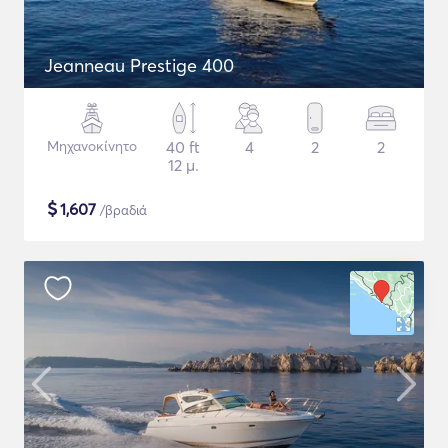
Jeanneau Prestige 400
Μηχανοκίνητο
40 ft
4
2
2
12 μ.
$
1,607
/βραδιά