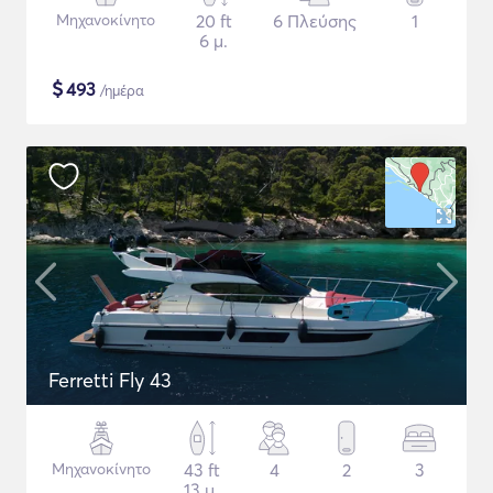
Μηχανοκίνητο
20 ft
6 Πλεύσης
1
6 μ.
$
493
/ημέρα
Ferretti Fly 43
Μηχανοκίνητο
43 ft
4
2
3
13 μ.