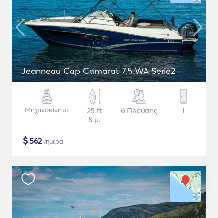
Jeanneau Cap Camarat 7.5 WA Serie2
Μηχανοκίνητο
25 ft
6 Πλεύσης
1
8 μ.
$
562
/ημέρα