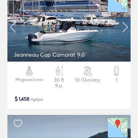
Jeanneau Cap Camarat 9.0
Μηχανοκίνητο
30 ft
10 Πλεύσης
1
9 μ.
$
1,458
/ημέρα