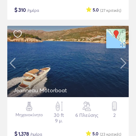
$
310
5.0
/ημέρα
(27
κριτικές
)
Jeanneau Motorboat
Μηχανοκίνητο
30 ft
6 Πλεύσης
2
9 μ.
$
1,378
5.0
/ημέρα
(23
κριτικές
)