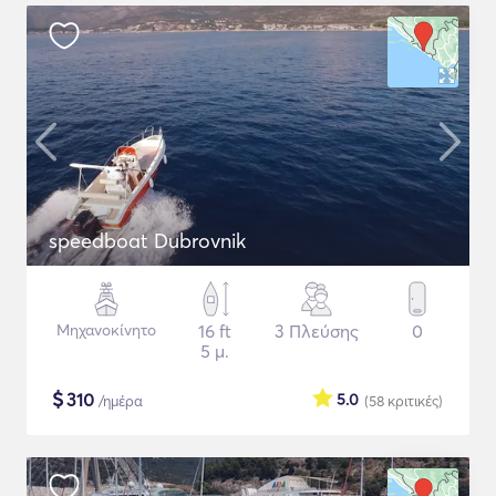
speedboat Dubrovnik
Μηχανοκίνητο
16 ft
3 Πλεύσης
0
5 μ.
$
310
5.0
/ημέρα
(58
κριτικές
)