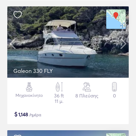
Galeon 330 FLY
Μηχανοκίνητο
36 ft
8 Πλεύσης
0
11 μ.
$
1,148
/ημέρα