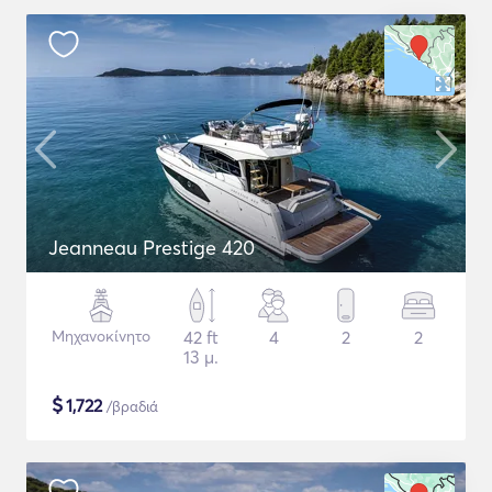
Jeanneau Prestige 420
Μηχανοκίνητο
42 ft
4
2
2
13 μ.
$
1,722
/βραδιά