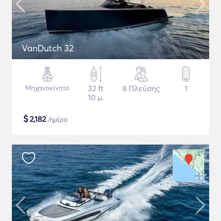
VanDutch 32
Μηχανοκίνητο
32 ft
8 Πλεύσης
1
10 μ.
$
2,182
/ημέρα