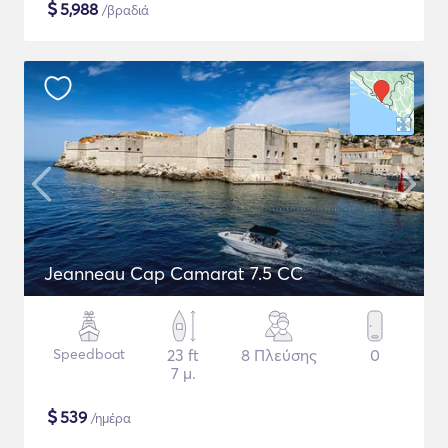
$
5,988
/βραδιά
Jeanneau Cap Camarat 7.5 CC
Speedboat
23 ft
8 Πλεύσης
0
7 μ.
$
539
/ημέρα