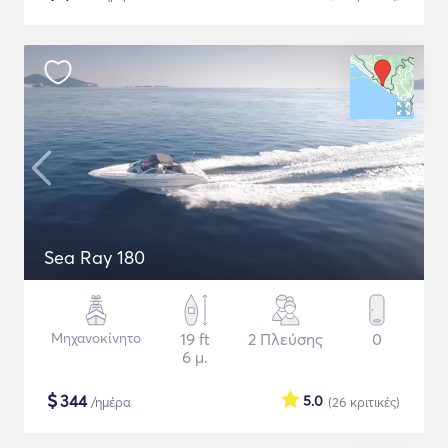
Sea Ray 180
Μηχανοκίνητο
19 ft
2 Πλεύσης
0
6 μ.
$
344
5.0
/ημέρα
(26
κριτικές
)