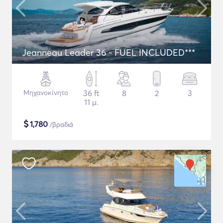
Jeanneau Leader 36 - FUEL INCLUDED***
Μηχανοκίνητο
36 ft
8
2
3
11 μ.
$
1,780
/βραδιά