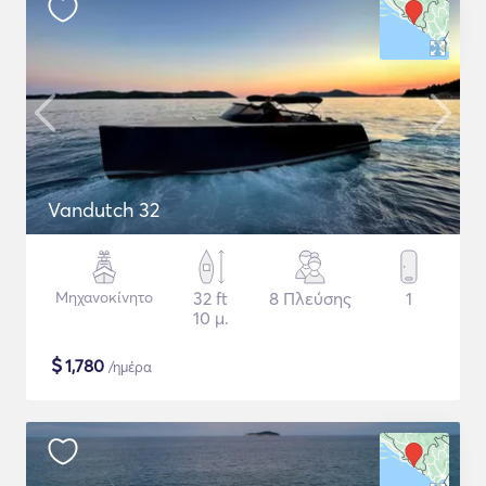
Vandutch 32
Μηχανοκίνητο
32 ft
8 Πλεύσης
1
10 μ.
$
1,780
/ημέρα