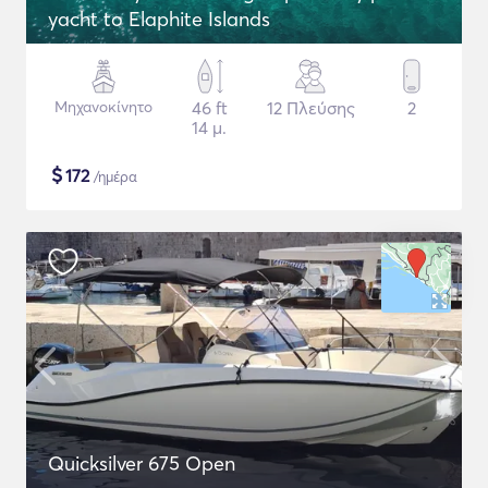
yacht to Elaphite Islands
Μηχανοκίνητο
46 ft
12 Πλεύσης
2
14 μ.
$
172
/ημέρα
Quicksilver 675 Open