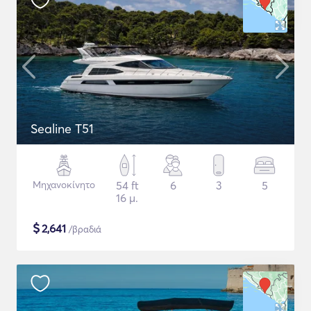
Sealine T51
Μηχανοκίνητο
54 ft
6
3
5
16 μ.
$
2,641
/βραδιά